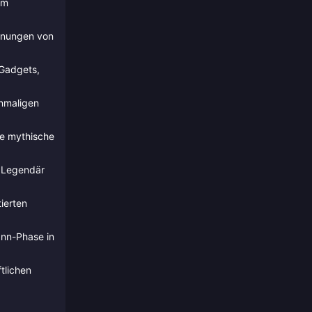
em
ohnungen von
 Gadgets,
inmaligen
re mythische
s Legendär
ierten
ann-Phase in
tlichen