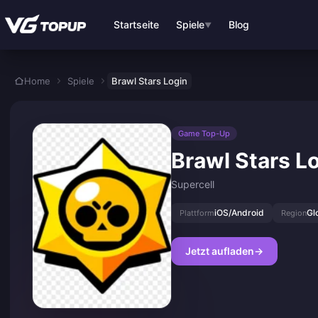
Zum Hauptinhalt springen
Startseite
Spiele
Blog
▼
Home
Spiele
Brawl Stars Login
Game Top-Up
Brawl Stars L
Supercell
iOS/Android
Gl
Plattform
Region
Jetzt aufladen
→