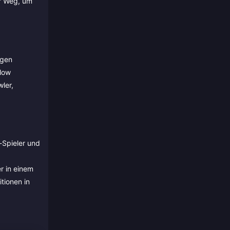
er Weg, um
egen
Flow
ler,
y-Spieler und
r in einem
tionen in