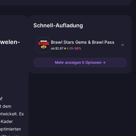
Schnell-Aufladung
uwelen-
Brawl Stars Gems & Brawl Pass
→
ab $2.87
★
4.09
-30%
Mehr anzeigen 5 Optionen →
uf
it dem
twickelt. Es
r-Kader
optimierten