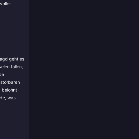
voller
jagd geht es
elen fallen,
de
rstörbaren
 belohnt
nde, was