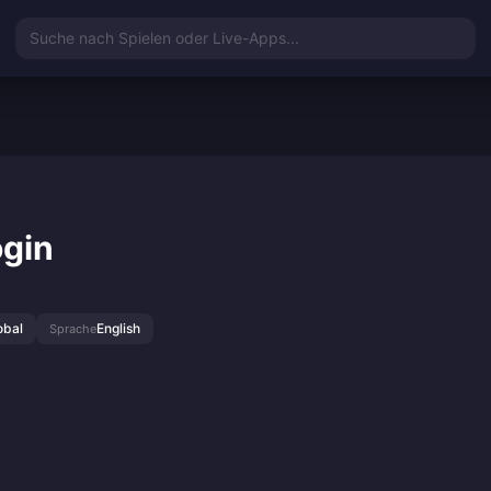
Suche nach Spielen oder Live-Apps...
ogin
obal
English
Sprache