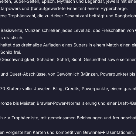
elten, Super-Selten, Episch, Mythisch und Legendär, jeweils mit ein
 Starpowers und (für aufgewertete Einheiten) einem Hypercharge.
gene Trophäenzahl, die zu deiner Gesamtzahl beiträgt und Rangbel
Basiswerte; Münzen schließen jedes Level ab; das Freischalten von
s drastisch.
haltet das dreimalige Aufladen eines Supers in einem Match einen e
child frei.
(Geschwindigkeit, Schaden, Schild, Sicht, Gesundheit sowie seltene
en und Quest-Abschlüsse, von Gewöhnlich (Münzen, Powerpunkte) bi
70 Stufen) voller Juwelen, Bling, Credits, Powerpunkte, einem garant
Bronze bis Meister, Brawler-Power-Normalisierung und einer Draft-/B
lich zur Trophäenliste, mit gemeinsamen Belohnungen und freundschaf
en vorgestellten Karten und kompetitiven Gewinner-Präsentationen.