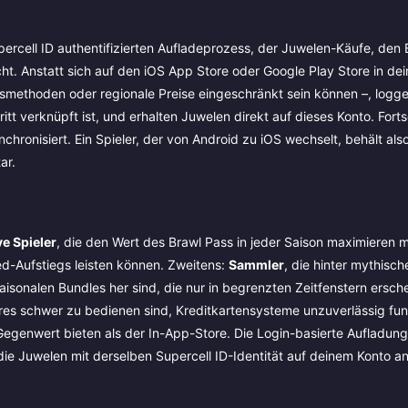
upercell ID authentifizierten Aufladeprozess, der Juwelen-Käufe, den
t. Anstatt sich auf den iOS App Store oder Google Play Store in dei
smethoden oder regionale Preise eingeschränkt sein können –, logge
ritt verknüpft ist, und erhalten Juwelen direkt auf dieses Konto. Fortsc
onisiert. Ein Spieler, der von Android zu iOS wechselt, behält also
ar.
e Spieler
, die den Wert des Brawl Pass in jeder Saison maximieren
d-Aufstiegs leisten können. Zweitens:
Sammler
, die hinter mythisc
sonalen Bundles her sind, die nur in begrenzten Zeitfenstern ersch
res schwer zu bedienen sind, Kreditkartensysteme unzuverlässig fun
Gegenwert bieten als der In-App-Store. Die Login-basierte Aufladung
ss die Juwelen mit derselben Supercell ID-Identität auf deinem Konto