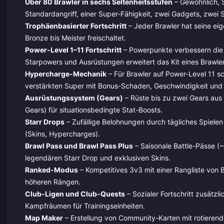
Über 80 Brawler in sechs Seltenheitsstufen
– Gewöhnlich, S
Standardangriff, einer Super-Fähigkeit, zwei Gadgets, zwei
Trophäenbasierter Fortschritt
– Jeder Brawler hat seine ei
Bronze bis Meister freischaltet.
Power-Level 1–11 Fortschritt
– Powerpunkte verbessern die 
Starpowers und Ausrüstungen erweitert das Kit eines Brawler
Hypercharge-Mechanik
– Für Brawler auf Power-Level 11 sc
verstärkten Super mit Bonus-Schaden, Geschwindigkeit und S
Ausrüstungssystem (Gears)
– Rüste bis zu zwei Gears aus 
Gears) für situationsbedingte Stat-Boosts.
Starr Drops
– Zufällige Belohnungen durch tägliches Spiel
(Skins, Hypercharges).
Brawl Pass und Brawl Pass Plus
– Saisonale Battle-Pässe (~
legendären Starr Drop und exklusiven Skins.
Ranked-Modus
– Kompetitives 3v3 mit einer Rangliste von 
höheren Rängen.
Club-Ligen und Club-Quests
– Sozialer Fortschritt zusätz
Kampfräumen für Trainingseinheiten.
Map Maker
– Erstellung von Community-Karten mit rotierend