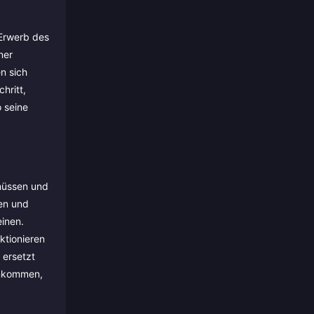
 Erwerb des
ner
n sich
hritt,
 seine
 müssen und
hen und
einen.
ktionieren
 ersetzt
 ankommen,