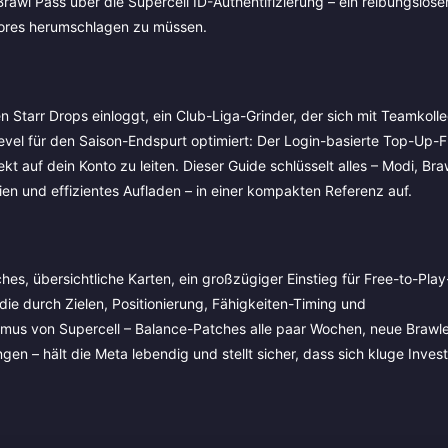
awl Pass über die Supercell ID-Authentifizierung – ein reibungslos
Stores herumschlagen zu müssen.
hen Starr Drops einloggt, ein Club-Liga-Grinder, der sich mit Teamkoll
Level für den Saison-Endspurt optimiert: Der Login-basierte Top-Up-
 auf dein Konto zu leiten. Dieser Guide schlüsselt alles – Modi, Braw
en und effizientes Aufladen – in einer kompakten Referenz auf.
ches, übersichtliche Karten, ein großzügiger Einstieg für Free-to-Pla
 die durch Zielen, Positionierung, Fähigkeiten-Timing und
s von Supercell – Balance-Patches alle paar Wochen, neue Brawle
n – hält die Meta lebendig und stellt sicher, dass sich kluge Investi