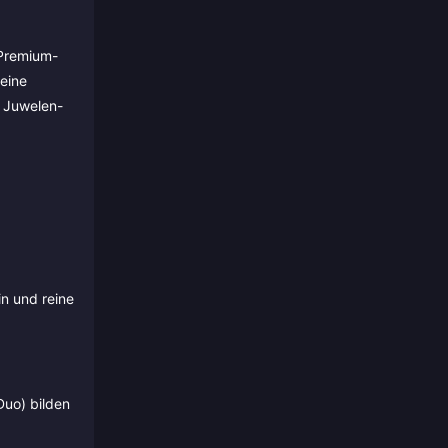
 Premium-
eine
e Juwelen-
in und reine
Duo) bilden