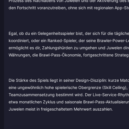
Prozess des Nachladens von Juwelen und der Aktivierung des Br
den Fortschritt voranzutreiben, ohne sich mit regionalen App-
Egal, ob du ein Gelegenheitsspieler bist, der sich für die täglic
koordiniert, oder ein Ranked-Spieler, der seine Brawler-Power-
ermöglicht es dir, Zahlungshürden zu umgehen und Juwelen direkt
Währungen, die Brawl-Pass-Ökonomie, fortgeschrittene Strategi
Die Stärke des Spiels liegt in seiner Design-Disziplin: kurze Mat
eine ungewöhnlich hohe spielerische Obergrenze (Skill Ceiling),
Teamzusammensetzung bestimmt wird. Der Live-Service-Rhythmu
etwa monatlichen Zyklus und saisonale Brawl-Pass-Aktualisierunge
Juwelen meist in freigeschaltetem Mehrwert auszahlen.