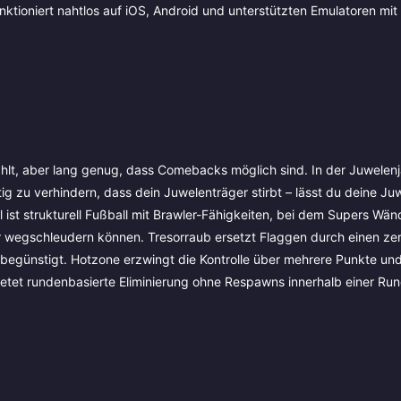
nktioniert nahtlos auf iOS, Android und unterstützten Emulatoren mit 
zählt, aber lang genug, dass Comebacks möglich sind. In der Juwelen
ig zu verhindern, dass dein Juwelenträger stirbt – lässt du deine Juw
l ist strukturell Fußball mit Brawler-Fähigkeiten, bei dem Supers Wän
 wegschleudern können. Tresorraub ersetzt Flaggen durch einen ze
egünstigt. Hotzone erzwingt die Kontrolle über mehrere Punkte und
ietet rundenbasierte Eliminierung ohne Respawns innerhalb einer Ru