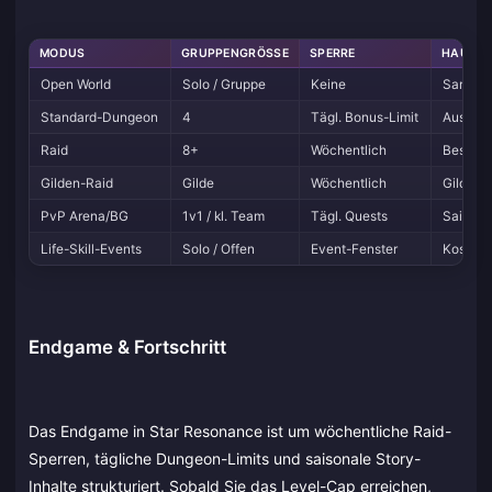
MODUS
GRUPPENGRÖSSE
SPERRE
HAUPT
Open World
Solo / Gruppe
Keine
Sammelm
Standard-Dungeon
4
Tägl. Bonus-Limit
Ausrüst
Raid
8+
Wöchentlich
Best-in
Gilden-Raid
Gilde
Wöchentlich
Gildenm
PvP Arena/BG
1v1 / kl. Team
Tägl. Quests
Saisona
Life-Skill-Events
Solo / Offen
Event-Fenster
Kosmetik
Endgame & Fortschritt
Das Endgame in Star Resonance ist um wöchentliche Raid-
Sperren, tägliche Dungeon-Limits und saisonale Story-
Inhalte strukturiert. Sobald Sie das Level-Cap erreichen,