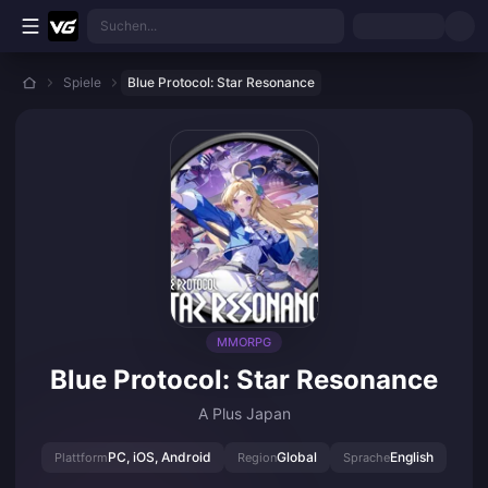
Zum Hauptinhalt springen
Suchen...
Spiele
Blue Protocol: Star Resonance
MMORPG
Blue Protocol: Star Resonance
A Plus Japan
PC, iOS, Android
Global
English
Plattform
Region
Sprache