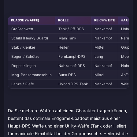
KLASSE (WAFFE)
ROLLE
REICHWEITE
HAUPTM
Großschwert
Tank / Off-DPS
Nahkampf
Hohe Sta
Schild (Heavy Guard)
Main Tank
Nahkampf
Parieren,
Stab / Kleriker
Heiler
Mittel
Gruppenh
Bogen / Schütze
Fernkampf-DPS
Lang
Mobilitä
Doppelklingen
Nahkampf-DPS
Nahkampf
Hohe APM
Mag. Panzerhandschuh
Burst DPS
Mittel
AoE-Nuke
Lanze / Glefe
Hybrid DPS-Tank
Nahkampf
Weitreic
Da Sie mehrere Waffen auf einem Charakter tragen können,
besteht das optimale Endgame-Loadout meist aus einer
Haupt-DPS-Waffe und einer Utility-Waffe (Tank oder Heiler)
für maximale Flexibilität bei der Gruppensuche. Heiler ist die