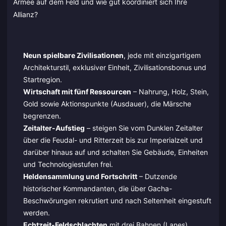
Armee auf dem Feld und wie gut koordiniert sich Ihre
Allianz?
Neun spielbare Zivilisationen
, jede mit einzigartigem
Architekturstil, exklusiver Einheit, Zivilisationsbonus und
Startregion.
Wirtschaft mit fünf Ressourcen
– Nahrung, Holz, Stein,
Gold sowie Aktionspunkte (Ausdauer), die Märsche
begrenzen.
Zeitalter-Aufstieg
– steigen Sie vom Dunklen Zeitalter
über die Feudal- und Ritterzeit bis zur Imperialzeit und
darüber hinaus auf und schalten Sie Gebäude, Einheiten
und Technologiestufen frei.
Heldensammlung und Fortschritt
– Dutzende
historischer Kommandanten, die über Gacha-
Beschwörungen rekrutiert und nach Seltenheit eingestuft
werden.
Echtzeit-Feldschlachten
mit drei Bahnen (Lanes),