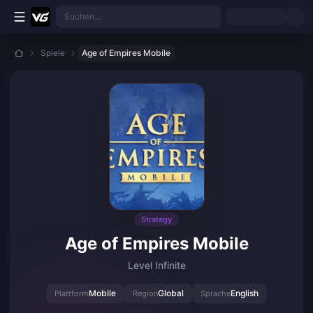
Zum Hauptinhalt springen
Suchen...
Spiele
Age of Empires Mobile
Strategy
Age of Empires Mobile
Level Infinite
Mobile
Global
English
Plattform
Region
Sprache