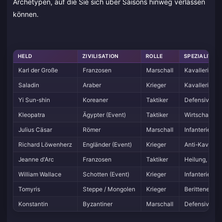
Archetypen, auf die Sie sich über Saisons hinweg verlassen
können.
HELD
ZIVILISATION
ROLLE
SPEZIALITÄT
Karl der Große
Franzosen
Marschall
Kavallerie-Sa
Saladin
Araber
Krieger
Kavallerie-D
Yi Sun-shin
Koreaner
Taktiker
Defensive Bu
Kleopatra
Ägypter (Event)
Taktiker
Wirtschafts-
Julius Cäsar
Römer
Marschall
Infanterie-fo
Richard Löwenherz
Engländer (Event)
Krieger
Anti-Kavaller
Jeanne d'Arc
Franzosen
Taktiker
Heilung, Mora
William Wallace
Schotten (Event)
Krieger
Infanterie-Be
Tomyris
Steppe / Mongolen
Krieger
Berittener Bo
Konstantin
Byzantiner
Marschall
Defensiver Ma