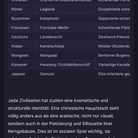
Römer
Legionär
Disziplinierte schwere 
Byzantiner
Kataphrakt
Gepanzerte schwere Ka
Franzosen
Franziska-Werfer
Axtwerfende Plänkler
Deutsche
Landsknecht
Zweihand-Pikenier
Araber
Kamelschütze
Mobiler Wüstenräuber
Mongolen
Mangudai
Berittener Bogenschüt
Koreaner
Hwarang / Schildkrötenschiff
Vielseitige Kavallerie/
Japaner
Samurai
Elite-Infanterie gegen 
Jede Zivilisation hat zudem eine kosmetische und
strukturelle Identität: Eine chinesische Hauptstadt sieht
völlig anders aus als eine arabische, nicht nur visuell,
sondern auch in der Platzierung und Silhouette ihrer
Kerngebäude. Dies ist im sozialen Spiel wichtig, da