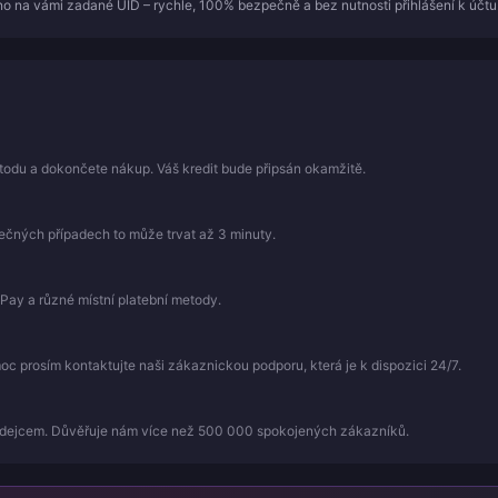
o na vámi zadané UID – rychle, 100% bezpečně a bez nutnosti přihlášení k účtu
todu a dokončete nákup. Váš kredit bude připsán okamžitě.
mečných případech to může trvat až 3 minuty.
Pay a různé místní platební metody.
 prosím kontaktujte naši zákaznickou podporu, která je k dispozici 24/7.
odejcem. Důvěřuje nám více než 500 000 spokojených zákazníků.