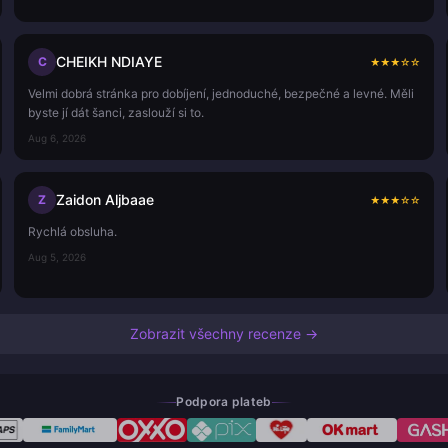
CHEIKH NDIAYE
C
★
★
★
☆
☆
Velmi dobrá stránka pro dobíjení, jednoduché, bezpečné a levné. Měli
byste jí dát šanci, zaslouží si to.
Aug 6, 2026
Zaidon Aljbaae
Z
★
★
★
☆
☆
Rychlá obsluha.
Aug 5, 2026
Zobrazit všechny recenze →
Podpora plateb