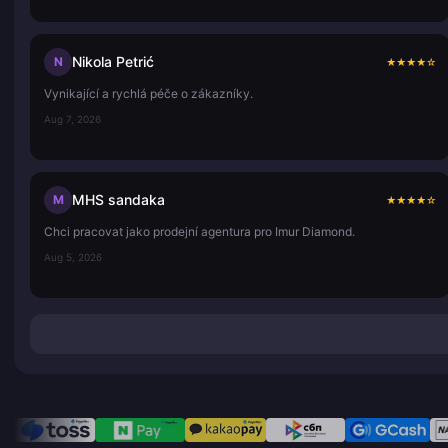
Nikola Petrić
N
★
★
★
★
☆
Vynikající a rychlá péče o zákazníky.
Aug 7, 2026
MHS sandaka
M
★
★
★
★
☆
Chci pracovat jako prodejní agentura pro Imur Diamond.
Aug 5, 2026