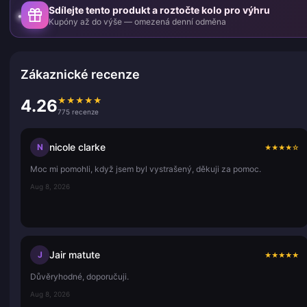
Sdílejte tento produkt a roztočte kolo pro výhru
Kupóny až do výše — omezená denní odměna
Zákaznické recenze
★
★
★
★
★
4.26
775 recenze
nicole clarke
N
★
★
★
★
☆
Moc mi pomohli, když jsem byl vystrašený, děkuji za pomoc.
Aug 8, 2026
Jair matute
J
★
★
★
★
★
Důvěryhodné, doporučuji.
Aug 8, 2026