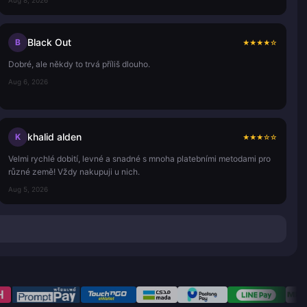
Aug 8, 2026
Black Out
B
★
★
★
★
☆
Dobré, ale někdy to trvá příliš dlouho.
Aug 6, 2026
khalid alden
K
★
★
★
☆
☆
Velmi rychlé dobití, levné a snadné s mnoha platebními metodami pro
různé země! Vždy nakupuji u nich.
Aug 5, 2026