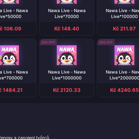
 Live - Nawa
Nawa Live - Nawa
Nawa Live - Na
ive*50000
Live*70000
Live*100000
č 106.09
Kč 148.40
Kč 211.97
20% OFF
20% OFF
 Live - Nawa
Nawa Live - Nawa
Nawa Live - Na
ive*700000
Live*1000000
Live*200000
č 1484.21
Kč 2120.33
Kč 4240.65
řenosy a zapojení tvůrců.