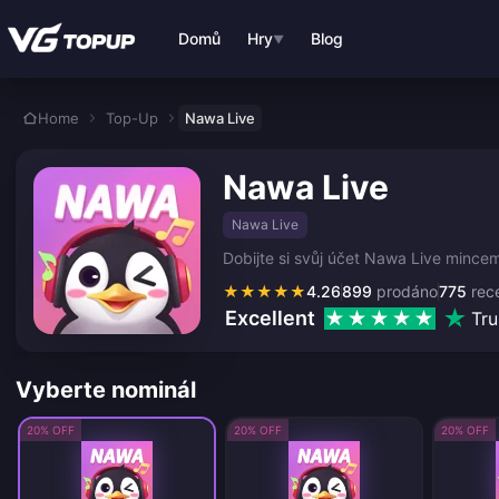
Přejít k hlavnímu obsahu
Domů
Hry
Blog
▼
Home
Top-Up
Nawa Live
Nawa Live
Nawa Live
Dobijte si svůj účet Nawa Live mincemi 
★
★
★
★
★
4.26
899
prodáno
775
rec
Excellent
Tru
Vyberte nominál
20% OFF
20% OFF
20% OFF