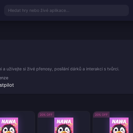
Hledat hry nebo živé aplikace...
a užívejte si živé přenosy, posílání dárků a interakci s tvůrci.
enze
stpilot
20% OFF
20% OFF