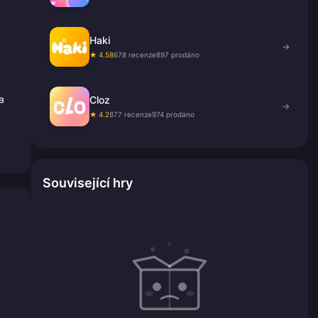
Haki
→
★ 4.58
678 recenze
897 prodáno
a
Cloz
→
★ 4.2
877 recenze
974 prodáno
Související hry