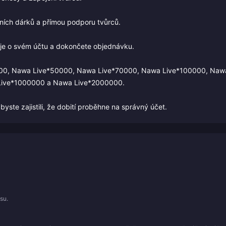
lních dárků a přímou podporu tvůrců.
aje o svém účtu a dokončete objednávku.
000, Nawa Live*50000, Nawa Live*70000, Nawa Live*100000, Naw
Live*1000000 a Nawa Live*2000000.
yste zajistili, že dobití proběhne na správný účet.
su.