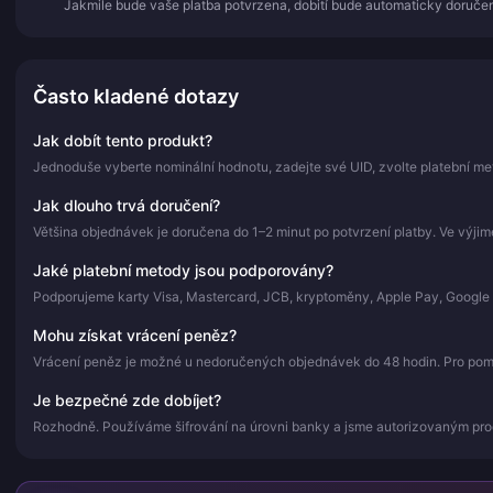
Jakmile bude vaše platba potvrzena, dobití bude automaticky doručen
Často kladené dotazy
Jak dobít tento produkt?
Jednoduše vyberte nominální hodnotu, zadejte své UID, zvolte platební me
Jak dlouho trvá doručení?
Většina objednávek je doručena do 1–2 minut po potvrzení platby. Ve výji
Jaké platební metody jsou podporovány?
Podporujeme karty Visa, Mastercard, JCB, kryptoměny, Apple Pay, Google 
Mohu získat vrácení peněz?
Vrácení peněz je možné u nedoručených objednávek do 48 hodin. Pro pomoc
Je bezpečné zde dobíjet?
Rozhodně. Používáme šifrování na úrovni banky a jsme autorizovaným pr