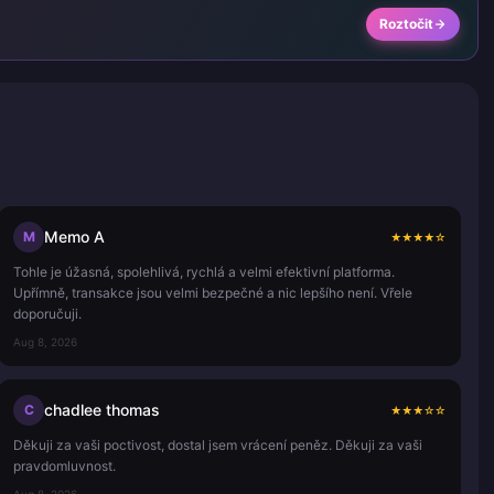
Roztočit
Memo A
M
★
★
★
★
☆
Tohle je úžasná, spolehlivá, rychlá a velmi efektivní platforma.
Upřímně, transakce jsou velmi bezpečné a nic lepšího není. Vřele
doporučuji.
Aug 8, 2026
chadlee thomas
C
★
★
★
☆
☆
Děkuji za vaši poctivost, dostal jsem vrácení peněz. Děkuji za vaši
pravdomluvnost.