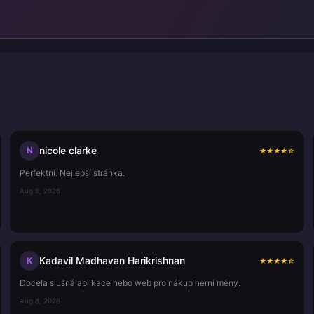
nicole clarke
N
★
★
★
★
☆
Perfektní. Nejlepší stránka.
Aug 8, 2026
Kadavil Madhavan Harikrishnan
K
★
★
★
★
☆
Docela slušná aplikace nebo web pro nákup herní měny.
Aug 8, 2026