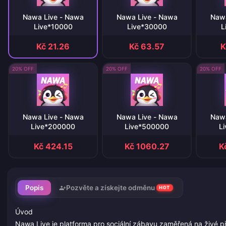
Nawa Live - Nawa
Nawa Live - Nawa
Nawa
Live*10000
Live*30000
L
Kč 21.26
Kč 63.57
K
20% OFF
20% OFF
20% OFF
Nawa Live - Nawa
Nawa Live - Nawa
Nawa
Live*200000
Live*500000
L
Kč 424.15
Kč 1060.27
K
Popis
Pozvěte a získejte odměnu
HOT
Úvod
Nawa Live je platforma pro sociální zábavu zaměřená na živé p