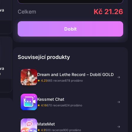
wa
Kč 21.26
Celkem
Dobít
Související produkty
wa
0
Dream and Lethe Record – Dobití GOLD
→
★ 4.25
665 recenze
878 prodáno
Kessmet Chat
→
★ 4.16
670 recenze
624 prodáno
MateMet
→
★ 4.9
500 recenze
900 prodáno