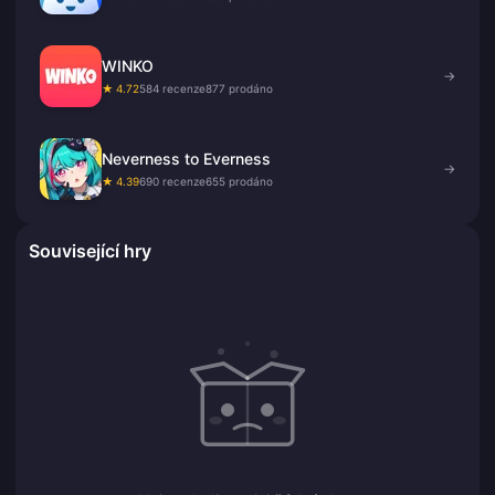
WINKO
→
★ 4.72
584 recenze
877 prodáno
Neverness to Everness
→
★ 4.39
690 recenze
655 prodáno
Související hry