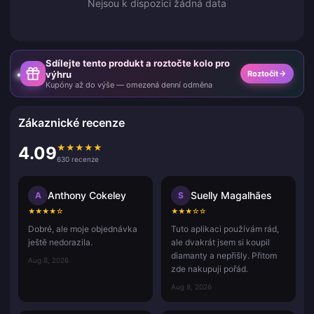
Nejsou k dispozici žádná data
Sdílejte tento produkt a roztočte kolo pro
výhru
Roztočit
Kupóny až do výše — omezená denní odměna
Zákaznické recenze
★
★
★
★
★
4.09
630 recenze
Anthony Cokeley
Suelly Magalhães
A
S
★
★
★
★
☆
★
★
★
☆
☆
Dobré, ale moje objednávka
Tuto aplikaci používám rád,
ještě nedorazila.
ale dvakrát jsem si koupil
diamanty a nepřišly. Přitom
Aug 8, 2026
zde nakupuji pořád.
Aug 8, 2026