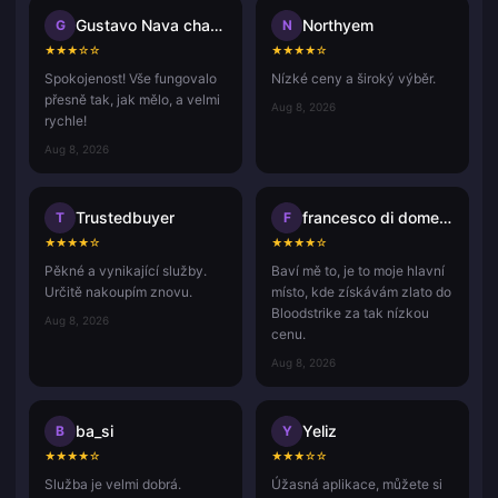
Gustavo Nava chavez
Northyem
G
N
★
★
★
☆
☆
★
★
★
★
☆
Spokojenost! Vše fungovalo
Nízké ceny a široký výběr.
přesně tak, jak mělo, a velmi
Aug 8, 2026
rychle!
Aug 8, 2026
Trustedbuyer
francesco di domenico
T
F
★
★
★
★
☆
★
★
★
★
☆
Pěkné a vynikající služby.
Baví mě to, je to moje hlavní
Určitě nakoupím znovu.
místo, kde získávám zlato do
Bloodstrike za tak nízkou
Aug 8, 2026
cenu.
Aug 8, 2026
ba_si
Yeliz
B
Y
★
★
★
★
☆
★
★
★
☆
☆
Služba je velmi dobrá.
Úžasná aplikace, můžete si