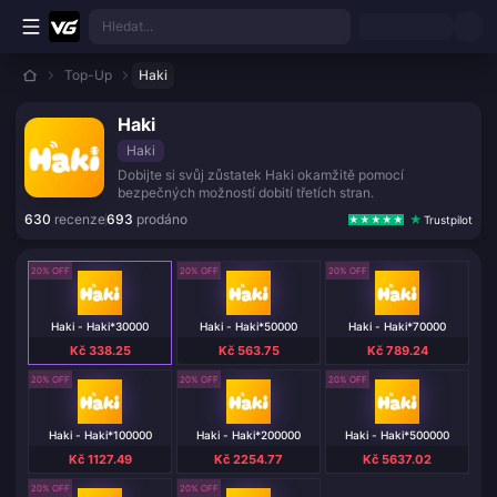
Přejít k hlavnímu obsahu
Hledat...
Top-Up
Haki
Haki
Haki
Dobijte si svůj zůstatek Haki okamžitě pomocí
bezpečných možností dobití třetích stran.
630
recenze
693
prodáno
Trustpilot
20% OFF
20% OFF
20% OFF
Haki - Haki*30000
Haki - Haki*50000
Haki - Haki*70000
Kč 338.25
Kč 563.75
Kč 789.24
20% OFF
20% OFF
20% OFF
Haki - Haki*100000
Haki - Haki*200000
Haki - Haki*500000
Kč 1127.49
Kč 2254.77
Kč 5637.02
20% OFF
20% OFF