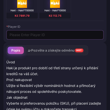
Haki - Haki*700000
Haki - Haki*10000
Kč 7891.79
Kč 112.75
*
Player ID
Popis
Pozvěte a získejte odměnu
HOT
Úvod
Haki je produkt pro dobití od třetí strany určený k přidání
kreditů na váš účet.
Proč nakupovat
Užijte si flexibilní výběr nominálních hodnot a přímočarý
nákupní proces od spolehlivého poskytovatele.
Jak objednat
Vyberte si preferovanou položku (SKU), při placení zadejte
údaje ke svému účtu a dokončete transakci.