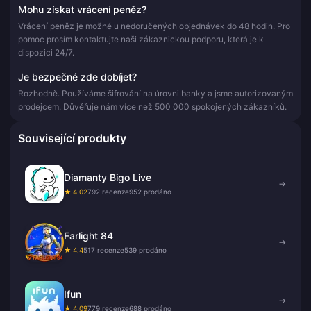
Mohu získat vrácení peněz?
Vrácení peněz je možné u nedoručených objednávek do 48 hodin. Pro
pomoc prosím kontaktujte naši zákaznickou podporu, která je k
dispozici 24/7.
Je bezpečné zde dobíjet?
Rozhodně. Používáme šifrování na úrovni banky a jsme autorizovaným
prodejcem. Důvěřuje nám více než 500 000 spokojených zákazníků.
Související produkty
Diamanty Bigo Live
→
★ 4.02
792 recenze
952 prodáno
Farlight 84
→
★ 4.4
517 recenze
539 prodáno
Ifun
→
★ 4.09
779 recenze
688 prodáno