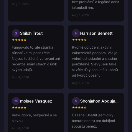
bez problémů a legálně dobít
Aug 7, 2026
jakoukoli hru.
Aug 7, 2026
Shiloh Trout
Harrison Bennett
S
H
★
★
★
★
☆
★
★
★
★
☆
Fungovalo to, ale stránka
Rychlé doručení, aktivní
působí velmi podezřele.
zákaznická podpora. Vše je
Nejsou tu žádná varování ani
velmi jednoduché a snadno
recenze, mám strach o únik
použitelné. Slevy jsou také
svých údajů.
skvělé díky spoustě kupónů
od tvůrců obsahu.
Aug 6, 2026
Aug 6, 2026
moises Vasquez
Shohjahon Abdujabbor
M
S
★
★
★
★
★
★
★
★
★
☆
Velmi dobré, bezpečné a se
Úžasné! Ušetřil jsem díky
slevou.
tomuto centru pro dobíjení
spoustu peněz.
Aug 6, 2026