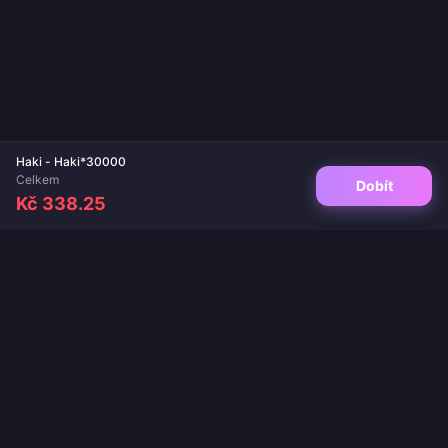
Haki - Haki*30000
Celkem
Dobít
Kč 338.25
Váš důvěryhodný cíl pro dobití her a živých aplikací. Okamžité doručení,
bezpečné platby a zaručeně nejlepší ceny.
SLEDUJTE NÁS