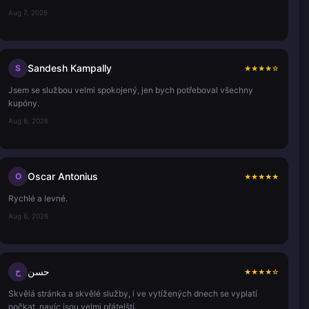
Aug 7, 2026
Sandesh Kampally
S
★
★
★
★
☆
Jsem se službou velmi spokojený, jen bych potřeboval všechny
kupóny.
Aug 6, 2026
Oscar Antonius
O
★
★
★
★
★
Rychlé a levné.
Aug 6, 2026
حسن
ح
★
★
★
★
☆
Skvělá stránka a skvělé služby, i ve vytížených dnech se vyplatí
počkat, navíc jsou velmi přátelští.