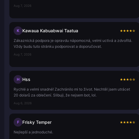
Aug 7, 2026
Kawaua Kabuabwai Taatua
K
★
★
★
★
☆
Zákaznická podpora je opravdu nápomocná, velmi uctivá a zdvořilá.
Vždy budu tuto stránku podporovat a doporučovat.
Aug 7, 2026
Hss
H
★
★
★
☆
☆
Rychlé a velmi snadné! Zachránilo mi to život. Nechtěl jsem utrácet
20 dolarů za oblečení. Slibuji, že nejsem bot, lol.
Aug 6, 2026
Frisky Temper
F
★
★
★
★
☆
Nejlepší a jednoduché.