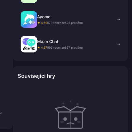
Ayome
→
★ 4.59
679 recenze
526 prodáno
Maan Chat
→
★ 4.67
995 recenze
897 prodáno
Související hry
na