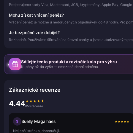
Podporujeme karty Visa, Mastercard, JCB, kryptoměny, Apple Pay, Google 
Mohu získat vrácení peněz?
Vrácení peněz je možné u nedoručených objednávek do 48 hodin. Pro pomoc
Je bezpečné zde dobíjet?
Rozhodně. Používáme šifrování na úrovni banky a jsme autorizovaným pr
Sdílejte tento produkt a roztočte kolo pro výhru
Kupóny až do výše — omezená denní odměna
Zákaznické recenze
★
★
★
★
★
4.44
856 recenze
Suelly Magalhães
S
★
★
★
★
☆
Nejlepší stránka, doporučuji.