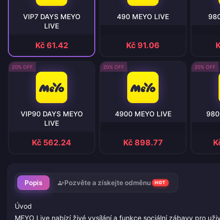
VIP7 DAYS MEYO
490 MEYO LIVE
98
LIVE
Kč 61.42
Kč 91.06
K
20% OFF
20% OFF
20% OFF
VIP90 DAYS MEYO
4900 MEYO LIVE
980
LIVE
Kč 562.24
Kč 898.77
K
Popis
Pozvěte a získejte odměnu
HOT
Úvod
MEYO Live nabízí živé vysílání a funkce sociální zábavy pro uži