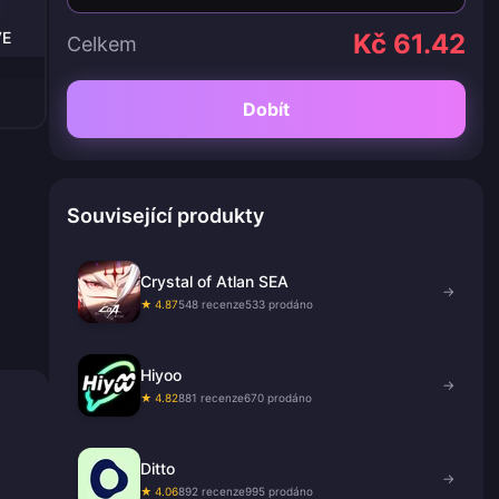
VE
Kč 61.42
Celkem
Dobít
Související produkty
Crystal of Atlan SEA
→
★ 4.87
548 recenze
533 prodáno
Hiyoo
→
★ 4.82
881 recenze
670 prodáno
Ditto
→
★ 4.06
892 recenze
995 prodáno