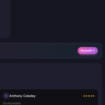
Roztočit
Anthony Cokeley
A
★
★
★
★
★
Důvěryhodné.