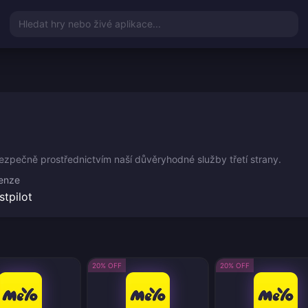
Hledat hry nebo živé aplikace...
zpečně prostřednictvím naší důvěryhodné služby třetí strany.
enze
stpilot
20% OFF
20% OFF