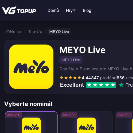
Přejít k hlavnímu obsahu
Domů
Hry
Blog
▼
Home
Top-Up
MEYO Live
MEYO Live
MEYO Live
Doplňte VIP a mince pro MEYO Live be
★
★
★
★
★
4.44
847
prodáno
856
rec
Excellent
Tru
Vyberte nominál
20% OFF
20% OFF
20% OFF