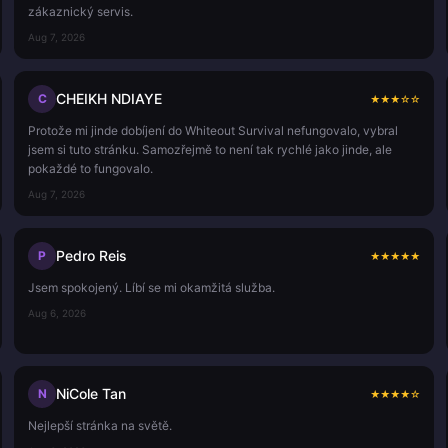
zákaznický servis.
Aug 7, 2026
CHEIKH NDIAYE
C
★
★
★
☆
☆
Protože mi jinde dobíjení do Whiteout Survival nefungovalo, vybral
jsem si tuto stránku. Samozřejmě to není tak rychlé jako jinde, ale
pokaždé to fungovalo.
Aug 7, 2026
Pedro Reis
P
★
★
★
★
★
Jsem spokojený. Líbí se mi okamžitá služba.
Aug 6, 2026
NiCole Tan
N
★
★
★
★
☆
Nejlepší stránka na světě.