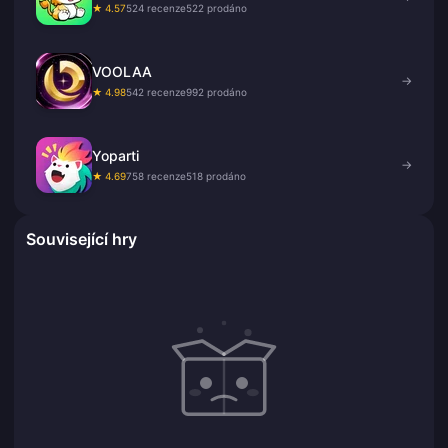
★ 4.57
524 recenze
522 prodáno
VOOLAA
→
★ 4.98
542 recenze
992 prodáno
Yoparti
→
★ 4.69
758 recenze
518 prodáno
Související hry