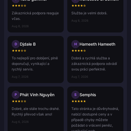
★
★
★
☆
☆
★
★
★
★
☆
Zákaznická podpora reaguje
Služba je velmi dobrá.
včas.
Aug 8, 2026
Aug 8, 2026
Djdale B
Hameeth Hameeth
D
H
★
★
★
☆
☆
★
★
★
★
☆
To nejlepší pro dobíjení, plně
Dobrá a rychlá služba a
doporučuji, vynikající a
zákaznická podpora odvádí
rychlý servis.
svou práci perfektně.
Aug 7, 2026
Aug 7, 2026
Phát Vinh Nguyễn
Semphis
P
S
★
★
★
☆
☆
★
★
★
★
★
Dobré, ale stále trochu drahé.
Tato stránka je důvěryhodná,
Rychlý převod však ano!
nabízí dostupné ceny a v
případě chyby můžete
Aug 6, 2026
požádat o vrácení peněz,
vynikající web.