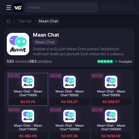
Přejít k hlavnímu obsahu
Hledat...
Top-Up
Maan Chat
Maan Chat
Maan Chat
Dobijte si svůj účet Maan Chat pomocí flexibilních
možností dobití pro plynulé živé chatování a zábavu.
530
recenze
583
prodáno
Trustpilot
20% OFF
20% OFF
20% OFF
Maan Chat - Maan
Maan Chat - Maan
Maan Chat - Maan
Chat*10000
Chat*30000
Chat*50000
Kč 51.76
Kč 155.27
Kč 258.57
20% OFF
20% OFF
20% OFF
Maan Chat - Maan
Maan Chat - Maan
Maan Chat - Maan
Chat*70000
Chat*100000
Chat*200000
Kč 362.09
Kč 517.36
Kč 1034.50