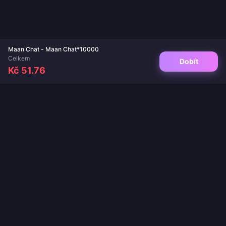
Maan Chat - Maan Chat*10000
Celkem
Dobít
Kč 51.76
Váš důvěryhodný cíl pro dobití her a živých aplikací. Okamžité doručení,
bezpečné platby a zaručeně nejlepší ceny.
SLEDUJTE NÁS