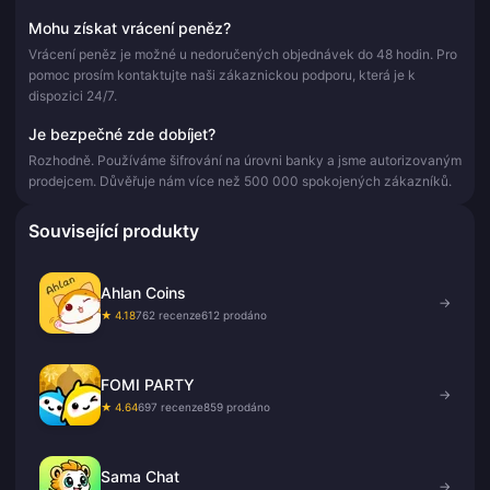
Mohu získat vrácení peněz?
Vrácení peněz je možné u nedoručených objednávek do 48 hodin. Pro
pomoc prosím kontaktujte naši zákaznickou podporu, která je k
dispozici 24/7.
Je bezpečné zde dobíjet?
Rozhodně. Používáme šifrování na úrovni banky a jsme autorizovaným
prodejcem. Důvěřuje nám více než 500 000 spokojených zákazníků.
Související produkty
Ahlan Coins
→
★ 4.18
762 recenze
612 prodáno
FOMI PARTY
→
★ 4.64
697 recenze
859 prodáno
Sama Chat
→