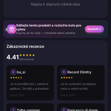
Nejsou k dispozici žádná data
Sdílejte tento produkt a roztočte kolo pro
výhru
Roztočit
Kupóny až do výše — omezená denní odměna
Zákaznické recenze
★
★
★
★
★
4.41
530 recenze
ba_si
Record Dimitry
B
R
★
★
★
☆
☆
★
★
★
★
☆
Je to levnější než v jakékoli
Je to vynikající za dobrou
aplikaci. Skvělé a pohodlné!
cenu a velmi rychlé.
Aug 8, 2026
Aug 8, 2026
Talha gammer
francesco di domenico
T
F