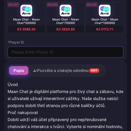
20% OFF
20% OFF
20% OFF
Maan Chat - Maan
Maan Chat - Maan
Maan Chat - Maan
Chat*500000
Chat*700000
Chat*1000000
Kč 2586.35
Kč 3620.85
Kč 5172.71
*
Player ID
Popis
Pozvěte a získejte odměnu
HOT
Úvod
Maan Chat je digitální platforma pro živý chat a zábavu, kde
si uživatelé užívají interaktivní zážitky. Naše služba nabízí
podporu dobití třetí stranou pro různé balíčky účtů.
Proč nakupovat
Dobití udrží váš účet připravený pro nepřerušované
chatování a interakce s tvůrci. Vyberte si nominální hodnotu,