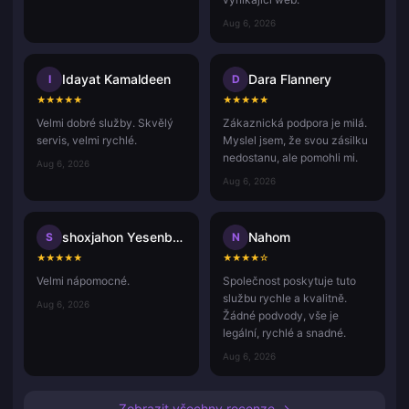
Aug 6, 2026
Idayat Kamaldeen
Dara Flannery
I
D
★
★
★
★
★
★
★
★
★
★
Velmi dobré služby. Skvělý
Zákaznická podpora je milá.
servis, velmi rychlé.
Myslel jsem, že svou zásilku
nedostanu, ale pomohli mi.
Aug 6, 2026
Aug 6, 2026
shoxjahon Yesenboyev
Nahom
S
N
★
★
★
★
★
★
★
★
★
☆
Velmi nápomocné.
Společnost poskytuje tuto
službu rychle a kvalitně.
Aug 6, 2026
Žádné podvody, vše je
legální, rychlé a snadné.
Aug 6, 2026
Zobrazit všechny recenze →