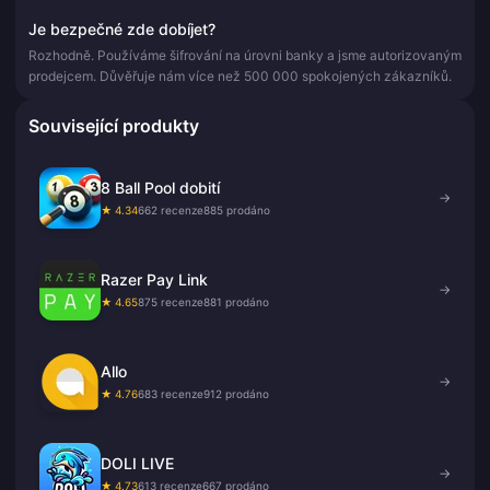
Je bezpečné zde dobíjet?
Rozhodně. Používáme šifrování na úrovni banky a jsme autorizovaným
prodejcem. Důvěřuje nám více než 500 000 spokojených zákazníků.
Související produkty
8 Ball Pool dobití
→
★ 4.34
662 recenze
885 prodáno
Razer Pay Link
→
★ 4.65
875 recenze
881 prodáno
Allo
→
★ 4.76
683 recenze
912 prodáno
DOLI LIVE
→
★ 4.73
613 recenze
667 prodáno