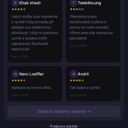
Ehab khedr
Teleklincung
E
T
★
★
★
★
☆
★
★
★
☆
☆
Jejich služby jsou výjimečné
Objednávka byla
a rychlé! Vždy jim budu při
bezdůvodně zrušena a
dobíjení své oblíbené hry
peníze mi zatím nevrátili.
důvěřovat. Vždy mi pomohou
Přitom jsem zde nakupoval
rychle a snadno ověřit
pravidelně.
objednávky! Rozhodně
Aug 4, 2026
doporučuji!
Aug 4, 2026
Nero Loeffler
Andrii
N
A
★
★
★
★
☆
★
★
★
★
☆
Aplikace se mi moc líbila.
Tak dobré a rychlé.
Aug 4, 2026
Aug 4, 2026
Zobrazit všechny recenze →
Podpora plateb