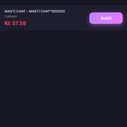
MASTI CHAT - MASTI CHAT*500000
Celkem
Dobít
Kč 37.58
Váš důvěryhodný cíl pro dobití her a živých aplikací. Okamžité doručení,
bezpečné platby a zaručeně nejlepší ceny.
SLEDUJTE NÁS
·
·
·
·
O nás
Kontaktujte nás
Časté dotazy
Politika vrácení
·
·
·
Politika dopravy
Zásady AML
Zásady ochrany osobních údajů
Smluvní podmínky