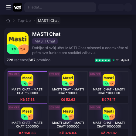
Přejít k hlavnímu obsahu
Hledat...
Top-Up
MASTI Chat
MASTI Chat
MASTI Chat
Dobijte si svůj účet MASTI Chat mincemi a odemkněte si
prémiové funkce pro sociální zábavu.
728
recenze
687
prodáno
Trustpilot
20% OFF
20% OFF
20% OFF
MASTI CHAT - MASTI
MASTI CHAT - MASTI
MASTI CHAT - MASTI
CHAT*500000
CHAT*700000
CHAT*1000000
Kč 37.58
Kč 52.62
Kč 75.17
20% OFF
20% OFF
20% OFF
MASTI CHAT - MASTI
MASTI CHAT - MASTI
MASTI CHAT - MASTI
CHAT*2000000
CHAT*5000000
CHAT*10000000
Kč 150.33
Kč 376.04
Kč 751.87