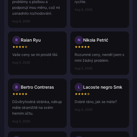
problémy s platbou a
rychle.
podporují mou měnu, což mi
Aug 6, 2026
usnadnilo rozhodování.
Aug 6, 2026
Raian Ryu
Nikola Petrić
R
N
★
★
★
★
☆
★
★
★
★
★
Vaše ceny se mi prostě líbí.
Rozumné ceny, neměl jsem s
nimi žádný problém.
Aug 5, 2026
Aug 5, 2026
Bertro Contreras
Lacoste negro Smk
B
L
★
★
★
★
★
★
★
★
★
☆
Důvěryhodná stránka, nákup
Dobré ráno, jak se máte?
máte okamžitě na svém
Aug 5, 2026
herním účtu.
Aug 5, 2026