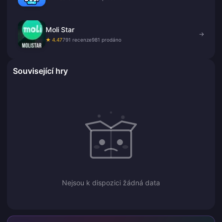
Moli Star
→
★ 4.47
791 recenze
981 prodáno
Související hry
Nejsou k dispozici žádná data