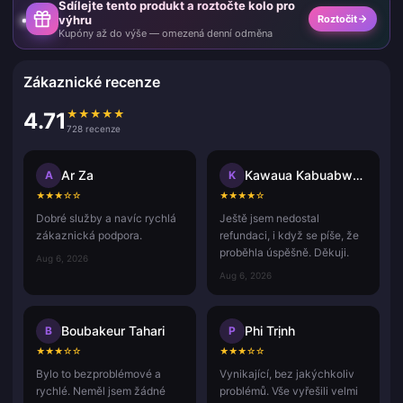
Sdílejte tento produkt a roztočte kolo pro
výhru
Roztočit
Kupóny až do výše — omezená denní odměna
Zákaznické recenze
★
★
★
★
★
4.71
728 recenze
Ar Za
Kawaua Kabuabwai Taatua
A
K
★
★
★
☆
☆
★
★
★
★
☆
Dobré služby a navíc rychlá
Ještě jsem nedostal
zákaznická podpora.
refundaci, i když se píše, že
proběhla úspěšně. Děkuji.
Aug 6, 2026
Aug 6, 2026
Boubakeur Tahari
Phi Trịnh
B
P
★
★
★
☆
☆
★
★
★
☆
☆
Bylo to bezproblémové a
Vynikající, bez jakýchkoliv
rychlé. Neměl jsem žádné
problémů. Vše vyřešili velmi