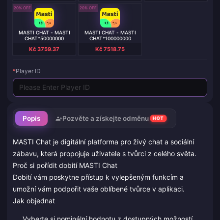
20% OFF
20% OFF
MASTI CHAT - MASTI
MASTI CHAT - MASTI
CHAT*50000000
CHAT*100000000
Kč 3759.37
Kč 7518.75
*
Player ID
Popis
Pozvěte a získejte odměnu
HOT
MASTI Chat je digitální platforma pro živý chat a sociální
zábavu, která propojuje uživatele s tvůrci z celého světa.
Proč si pořídit dobití MASTI Chat
Dobití vám poskytne přístup k vylepšeným funkcím a
umožní vám podpořit vaše oblíbené tvůrce v aplikaci.
Jak objednat
Vyberte si nominální hodnotu z dostupných možností.