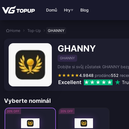
Přejít k hlavnímu obsahu
Domů
Hry
Blog
▼
Home
Top-Up
GHANNY
GHANNY
GHANNY
Dobijte si svůj zůstatek GHANNY bezp
★
★
★
★
★
4.9
848
prodáno
552
rece
Excellent
Tru
Vyberte nominál
20% OFF
20% OFF