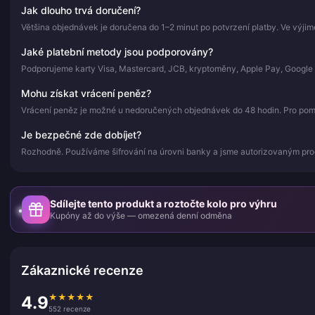
Jak dlouho trvá doručení?
Většina objednávek je doručena do 1–2 minut po potvrzení platby. Ve výji
Jaké platební metody jsou podporovány?
Podporujeme karty Visa, Mastercard, JCB, kryptoměny, Apple Pay, Google 
Mohu získat vrácení peněz?
Vrácení peněz je možné u nedoručených objednávek do 48 hodin. Pro pomoc
Je bezpečné zde dobíjet?
Rozhodně. Používáme šifrování na úrovni banky a jsme autorizovaným pr
Sdílejte tento produkt a roztočte kolo pro výhru
Kupóny až do výše — omezená denní odměna
Zákaznické recenze
★
★
★
★
★
4.9
552 recenze