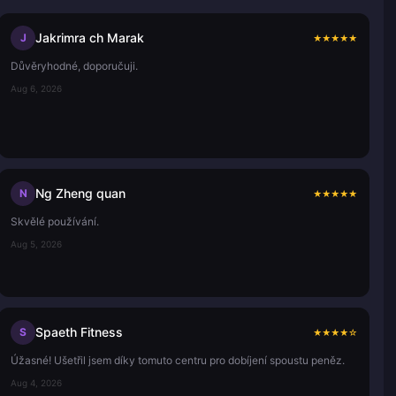
Jakrimra ch Marak
J
★
★
★
★
★
Důvěryhodné, doporučuji.
Aug 6, 2026
Ng Zheng quan
N
★
★
★
★
★
Skvělé používání.
Aug 5, 2026
Spaeth Fitness
S
★
★
★
★
☆
Úžasné! Ušetřil jsem díky tomuto centru pro dobíjení spoustu peněz.
Aug 4, 2026