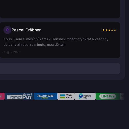
Pascal Gräbner
P
★
★
★
☆
☆
Koupil jsem si měsíční kartu v Genshin Impact čtyřikrát a všechny
dorazily zhruba za minutu, moc děkuji.
Aug 3, 2026