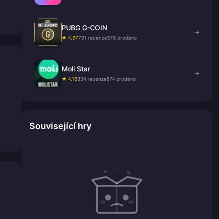
PUBG G-COIN
→
★ 4.97
791 recenze
576 prodáno
Moli Star
→
★ 4.16
834 recenze
874 prodáno
Související hry
.