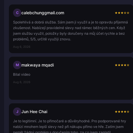
calebchunggmail.com
C
★
★
★
☆
☆
Spolehlivá a dobrá služba. Sám jsem ji využil a je to opravdu příjemná
zkušenost. Nabízejí pravidelné slevy nad rámec běžných cen. Když
jsem službu využil, položky byly doručeny na můj účet rychle a bez
problémů, 5/5, určitě využiji znovu.
Aug 6, 2026
makwaya mqadi
M
★
★
★
★
☆
Bilal video
Aug 6, 2026
Jun Hee Chai
J
★
★
★
★
☆
Je to legitimní. Je to přímočaré a důvěryhodné. Pro podporované hry
nabízí mnohem lepší slevy než při nákupu přímo ve hře. Zatím jsem
neměl žádný problém s doručením toho, za co jsem zaplatil.