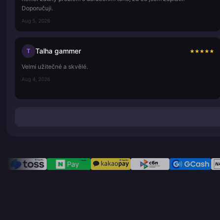
Doporučuji.
Aug 5, 2026
Talha gammer
T
★
★
★
★
★
Velmi užitečné a skvělé.
Aug 4, 2026