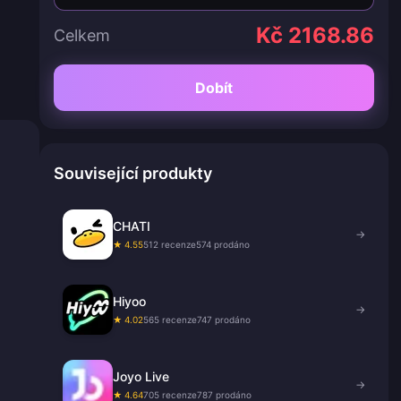
Kč 2168.86
Celkem
Dobít
Související produkty
CHATI
→
★ 4.55
512 recenze
574 prodáno
Hiyoo
→
★ 4.02
565 recenze
747 prodáno
Joyo Live
→
★ 4.64
705 recenze
787 prodáno