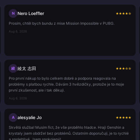
Nero Loeffler
N
★
★
★
★
☆
Prosím, chtěl bych bundu z mise Mission Impossible v PUBG.
Aug 6, 2026
綾太 志田
綾
★
★
★
☆
☆
Pro první nákup to bylo celkem dobré a podpora reagovala na
problémy s platbou rychle. Dávám 3 hvězdičky, protože je to moje
první zkušenost, ale i tak děkuji.
Aug 6, 2026
alesyalie Jo
A
★
★
★
★
★
Skvělá služba! Musím říct, že vše proběhlo hladce. Hraji Genshin a
krystaly jsem obdržel bez problémů. Ostatním doporučuji, je to rychlé
a spolehlivé. Jsem spokojený!