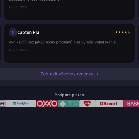
Aug 4, 2026
capten Piu
C
★
★
★
★
☆
Vynikající, bez jakýchkoliv problémů. Vše vyřešili velmi rychle.
Aug 4, 2026
Zobrazit všechny recenze →
Podpora plateb