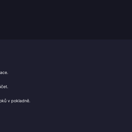
kace.
účet.
roků v pokladně.