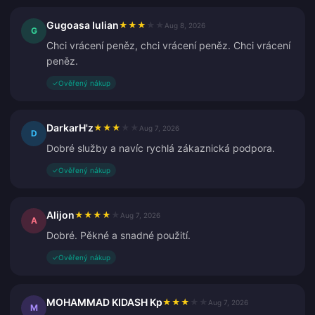
Gugoasa Iulian
★
★
★
★
★
Aug 8, 2026
G
Chci vrácení peněz, chci vrácení peněz. Chci vrácení
peněz.
✓
Ověřený nákup
DarkarH'z
★
★
★
★
★
Aug 7, 2026
D
Dobré služby a navíc rychlá zákaznická podpora.
✓
Ověřený nákup
Alijon
★
★
★
★
★
Aug 7, 2026
A
Dobré. Pěkné a snadné použití.
✓
Ověřený nákup
MOHAMMAD KIDASH Kp
★
★
★
★
★
Aug 7, 2026
M