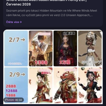
Červenec 2026
Seznam priorit pro lokaci Hidden Mountain ve hře Where Winds Meet
vám řekne, co vyčistit jako první ve verzi 2.0 Unseen Approach,
abyste nepřestali ztrácet hodiny vedlejším obsahem, který nic
Čtěte více
neblokuje. Tato stránka zůstává aktuální, protože se mění pravidla
odemykání, události a rotace bossů, takže si ji uložte do záložek a
vraťte se sem po každém týdnu s patchem.
2026-06-04