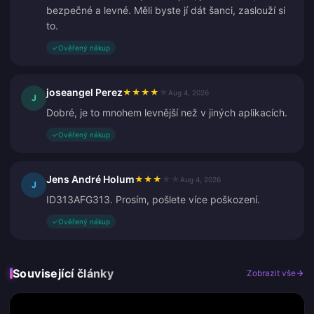
bezpečné a levné. Měli byste jí dát šanci, zaslouží si
to.
✓
Ověřený nákup
joseangel Perez
★
★
★
★
★
Aug 4, 2026
J
Dobré, je to mnohem levnější než v jiných aplikacích.
✓
Ověřený nákup
Jens André Holum
★
★
★
★
★
Aug 4, 2026
J
ID313AFG313. Prosím, pošlete více poškození.
✓
Ověřený nákup
Související články
Zobrazit vše