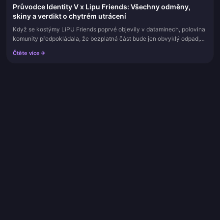
Průvodce Identity V x Lipu Friends: Všechny odměny,
skiny a verdikt o chytrém utrácení
Když se kostýmy LiPU Friends poprvé objevily v dataminech, polovina
komunity předpokládala, že bezplatná část bude jen obvyklý odpad,
který kolaborace vyhazují, aby vypadaly štědře. Nebylo tomu tak...
Čtěte více