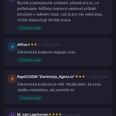
Rychlé a jednoduché ovládání, přesně pro to, co
potřebujete. Můžete dokonce sledovat průběh
doručení v reálném čase, což je pro mě velké plus.
Určitě doporučuji! Skvělá práce.
✓
Ověřený nákup
Alfiva
★
★
★
★
★
Aug 7, 2026
A
Zákaznická podpora reaguje včas.
✓
Ověřený nákup
RaphCODM “Darkninja_Agma.io”
★
★
★
★
★
Aug 7, 2026
R
Zákaznická podpora je milá. Myslel jsem, že svou
zásilku nedostanu, ale pomohli mi.
✓
Ověřený nákup
M. van Laarhoven
★
★
★
★
★
Aug 6, 2026