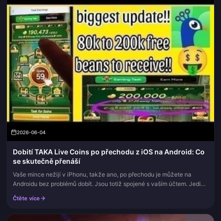
2026-06-04
Dobití TAKA Live Coins po přechodu z iOS na Android: Co
se skutečně přenáší
Vaše mince nežijí v iPhonu, takže ano, po přechodu je můžete na
Androidu bez problémů dobít. Jsou totiž spojené s vaším účtem. Jediná
věc, která rozhoduje o tom, zda to proběhne hladce, nebo se to...
Čtěte více