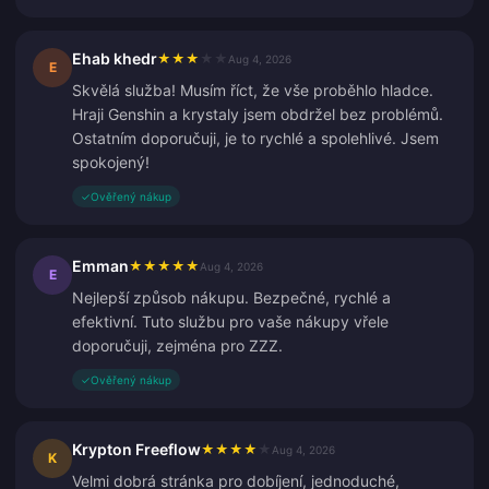
Ehab khedr
★
★
★
★
★
Aug 4, 2026
E
Skvělá služba! Musím říct, že vše proběhlo hladce.
Hraji Genshin a krystaly jsem obdržel bez problémů.
Ostatním doporučuji, je to rychlé a spolehlivé. Jsem
spokojený!
✓
Ověřený nákup
Emman
★
★
★
★
★
Aug 4, 2026
E
Nejlepší způsob nákupu. Bezpečné, rychlé a
efektivní. Tuto službu pro vaše nákupy vřele
doporučuji, zejména pro ZZZ.
✓
Ověřený nákup
Krypton Freeflow
★
★
★
★
★
Aug 4, 2026
K
Velmi dobrá stránka pro dobíjení, jednoduché,