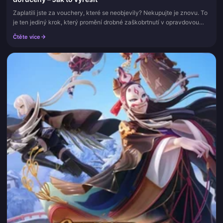
Zaplatili jste za vouchery, které se neobjevily? Nekupujte je znovu. To
je ten jediný krok, který promění drobné zaškobrtnutí v opravdovou
bolest hlavy, a vídám to častěji než cokoli jiného. Většin...
Čtěte více