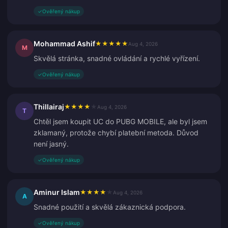
✓
Ověřený nákup
Mohammad Ashif
★
★
★
★
★
Aug 4, 2026
M
Skvělá stránka, snadné ovládání a rychlé vyřízení.
✓
Ověřený nákup
Thillairaj
★
★
★
★
★
Aug 4, 2026
T
Chtěl jsem koupit UC do PUBG MOBILE, ale byl jsem
zklamaný, protože chybí platební metoda. Důvod
není jasný.
✓
Ověřený nákup
Aminur Islam
★
★
★
★
★
Aug 4, 2026
A
Snadné použití a skvělá zákaznická podpora.
✓
Ověřený nákup