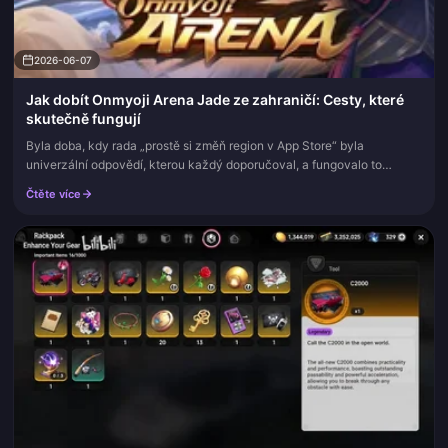
2026-06-07
Jak dobít Onmyoji Arena Jade ze zahraničí: Cesty, které
skutečně fungují
Byla doba, kdy rada „prostě si změň region v App Store“ byla
univerzální odpovědí, kterou každý doporučoval, a fungovalo to
dostatečně často na to, aby o tom nikdo nepochyboval. Tato éra je
Čtěte více
pryč. N...