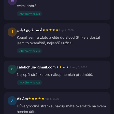
M
Velmi dobré.
✓
Ověřený nákup
أحمد طارق عباس
★
★
★
★
★
Aug 5, 2026
أ
Koupil jsem si zlato a elite do Blood Strike a dostal
jsem to okamžitě, nejlepší služba!
✓
Ověřený nákup
calebchunggmail.com
★
★
★
★
★
Aug 5, 2026
C
Nejlepší stránka pro nákup herních předmětů.
✓
Ověřený nákup
Ak Am
★
★
★
★
★
Aug 5, 2026
A
Důvěryhodná stránka, nákup máte okamžitě na svém
herním účtu.