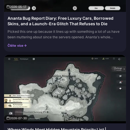
2026-05-17
Ananta Bug Report Diary: Free Luxury Cars, Borrowed
Skins, and a Launch-Era Glitch That Refuses to Die
Picked this one up because it lines up with something a lot of us have
been muttering about since the servers opened. Ananta's whole
monetization pitch is cosmetics — no character gacha, everything...
Čtěte více
2026-07-30
Where Winds Meet Hidden Mountain Priority List |