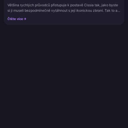
Většina rychlých průvodců přistupuje k postavě Cissia tak, jako byste
si ji museli bezpodmínečně vytáhnout s její ikonickou zbraní. Tak to ale
není. Ve skutečnosti je to jeden z nejvíce soběstačnýc...
Čtěte více