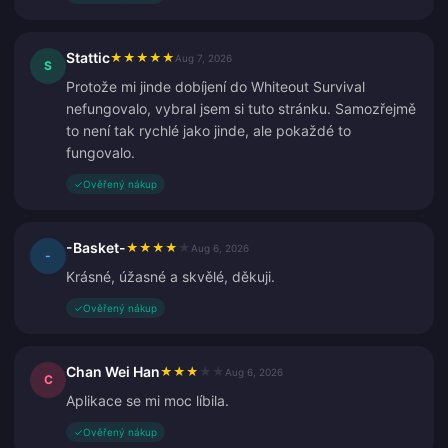
Stattic
★
★
★
★
★
Aug 7, 2026
S
Protože mi jinde dobíjení do Whiteout Survival
nefungovalo, vybral jsem si tuto stránku. Samozřejmě
to není tak rychlé jako jinde, ale pokaždé to
fungovalo.
✓
Ověřený nákup
-Basket-
★
★
★
★
★
Aug 6, 2026
-
Krásné, úžasné a skvělé, děkuji.
✓
Ověřený nákup
Chan Wei Han
★
★
★
★
★
Aug 6, 2026
C
Aplikace se mi moc líbila.
✓
Ověřený nákup