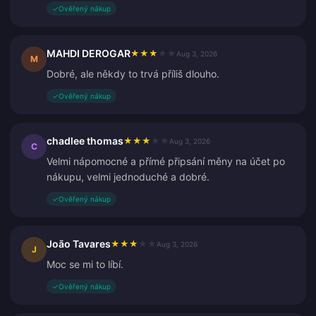
✓
Ověřený nákup
MAHDI DEROGAR
★
★
★
★
★
Aug 3, 2026
M
Dobré, ale někdy to trvá příliš dlouho.
✓
Ověřený nákup
chadlee thomas
★
★
★
★
★
Aug 3, 2026
C
Velmi nápomocné a přímé připsání měny na účet po
nákupu, velmi jednoduché a dobré.
✓
Ověřený nákup
João Tavares
★
★
★
★
★
Aug 3, 2026
J
Moc se mi to líbí.
✓
Ověřený nákup