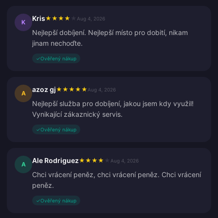
Kris
★
★
★
★
★
Aug 4, 2026
K
Nejlepší dobíjení. Nejlepší místo pro dobití, nikam
jinam nechoďte.
✓
Ověřený nákup
azoz gj
★
★
★
★
★
Aug 4, 2026
A
Nejlepší služba pro dobíjení, jakou jsem kdy využil!
Vynikající zákaznický servis.
✓
Ověřený nákup
Ale Rodriguez
★
★
★
★
★
Aug 4, 2026
A
Chci vrácení peněz, chci vrácení peněz. Chci vrácení
peněz.
✓
Ověřený nákup