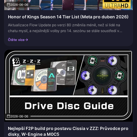
2026-06-06
Honor of Kings Season 14 Tier List (Meta pro duben 2026)
Aktualizace Flow Update po verzi 80 změnila méně, než si lidé na
chatu myslí, a nejsilnější volby pro 14. sezónu se stále soustředí v
džungli a na střetové lince (clash lane). Loong, Augran, Lam, D...
Čtěte více
2026-06-06
Nejlepší F2P build pro postavu Cissia v ZZZ: Průvodce pro
disky, W-Engine a M0C5