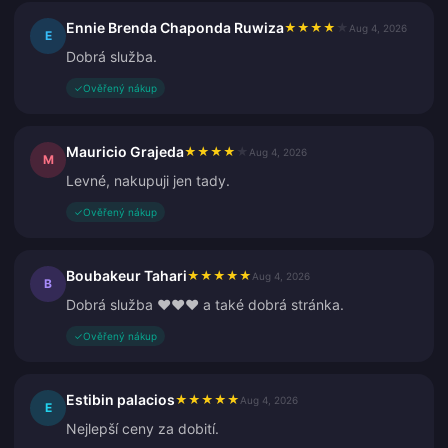
Ennie Brenda Chaponda Ruwiza
★
★
★
★
★
Aug 4, 2026
E
Dobrá služba.
✓
Ověřený nákup
Mauricio Grajeda
★
★
★
★
★
Aug 4, 2026
M
Levné, nakupuji jen tady.
✓
Ověřený nákup
Boubakeur Tahari
★
★
★
★
★
Aug 4, 2026
B
Dobrá služba ❤️❤️❤️ a také dobrá stránka.
✓
Ověřený nákup
Estibin palacios
★
★
★
★
★
Aug 4, 2026
E
Nejlepší ceny za dobití.