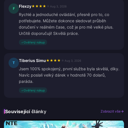
Flexzy
★
★
★
★
★
Aug 3, 2026
F
Rychlé a jednoduché ovládání, přesně pro to, co
potřebujete. Můžete dokonce sledovat průběh
doručení v reálném čase, což je pro mě velké plus.
Určitě doporučuji! Skvělá práce.
✓
Ověřený nákup
Tiberius Simu
★
★
★
★
★
Aug 3, 2026
T
Jsem 100% spokojený, první služba byla skvělá, díky.
Navíc poslali velký dárek v hodnotě 70 dolarů,
paráda.
✓
Ověřený nákup
Související články
Zobrazit vše