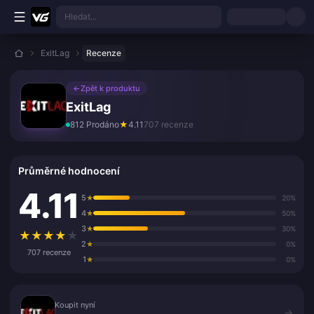
Přejít k hlavnímu obsahu
Hledat...
ExitLag
Recenze
←
Zpět k produktu
ExitLag
812 Prodáno
★
4.11
707 recenze
Průměrné hodnocení
4.11
5
★
20%
4
★
50%
3
★
30%
★
★
★
★
★
2
★
0%
707 recenze
1
★
0%
Koupit nyní
Koupit nyní
→