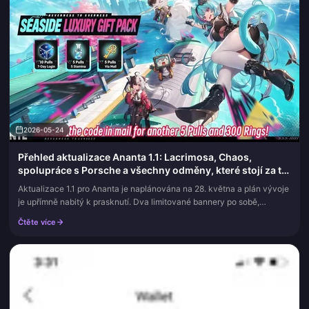
2026-05-24
Přehled aktualizace Ananta 1.1: Lacrimosa, Chaos,
spolupráce s Porsche a všechny odměny, které stojí za to
získat
Aktualizace 1.1 pro Ananta je naplánována na 28. května a plán vývoje
je upřímně nabitý k prasknutí. Dva limitované bannery po sobě,
spolupráce s Porsche, kterou nikdo nečekal tak brzy, zbrusu nová...
Čtěte více