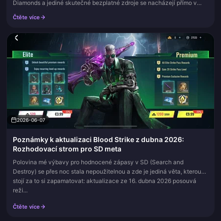
Diamonds a jediné skutečné bezplatné zdroje se nacházejí přímo v
samotné aplikaci: denní přihlášení, Centrum odměn a úkolů, časově
Čtěte více
omeze...
2026-06-07
Poznámky k aktualizaci Blood Strike z dubna 2026:
Rozhodovací strom pro SD meta
Polovina mé výbavy pro hodnocené zápasy v SD (Search and
Destroy) se přes noc stala nepoužitelnou a zde je jediná věta, kterou
stojí za to si zapamatovat: aktualizace ze 16. dubna 2026 posouvá
reži...
Čtěte více