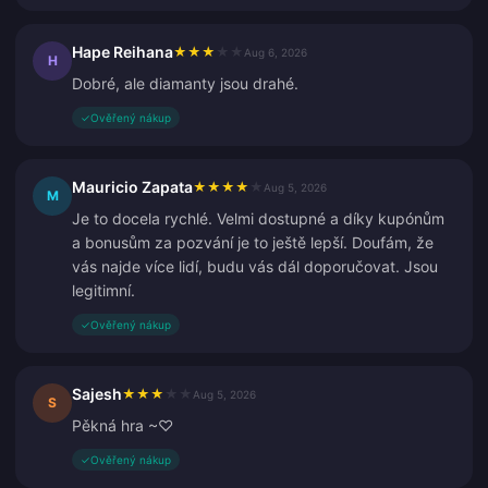
Hape Reihana
★
★
★
★
★
Aug 6, 2026
H
Dobré, ale diamanty jsou drahé.
✓
Ověřený nákup
Mauricio Zapata
★
★
★
★
★
Aug 5, 2026
M
Je to docela rychlé. Velmi dostupné a díky kupónům
a bonusům za pozvání je to ještě lepší. Doufám, že
vás najde více lidí, budu vás dál doporučovat. Jsou
legitimní.
✓
Ověřený nákup
Sajesh
★
★
★
★
★
Aug 5, 2026
S
Pěkná hra ~♡
✓
Ověřený nákup