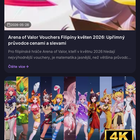
2026-05-28
Arena of Valor Vouchers Filipíny květen 2026: Upřímný
průvodce cenami a slevami
Pro filipínské hráče Arena of Valor, kteří v květnu 2026 hledají
nejvýhodnější vouchery, je matematika jasnější, než většina průvodců
přiznává: platformy třetích stran pro dobíjení přes Player-ID n...
Čtěte více