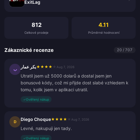
ExitLag
Zákaznické recenze
812
4.11
Celkové prodeje
Průměrné hodnocení
Zákaznické recenze
20 / 707
بكر عمار
★
★
★
★
★
Aug 7, 2026
ب
Utratil jsem už 5000 dolarů a dostal jsem jen
bonusové kódy, což mi přijde dost slabé vzhledem k
tomu, kolik jsem v aplikaci utratil.
✓
Ověřený nákup
Diego Choque
★
★
★
★
★
Aug 7, 2026
D
Levné, nakupuji jen tady.
✓
Ověřený nákup