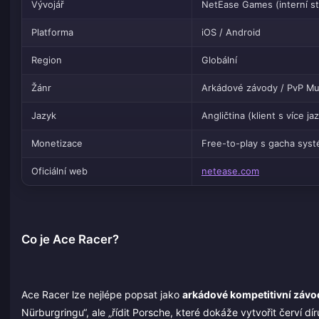
Vývojář
NetEase Games (interní st
Platforma
iOS / Android
Region
Globální
Žánr
Arkádové závody / PvP Mul
Jazyk
Angličtina (klient s více ja
Monetizace
Free-to-play s gacha syst
Oficiální web
netease.com
Co je Ace Racer?
Ace Racer lze nejlépe popsat jako
arkádové kompetitivní záv
Nürburgringu“, ale „řídit Porsche, které dokáže vytvořit červí dír