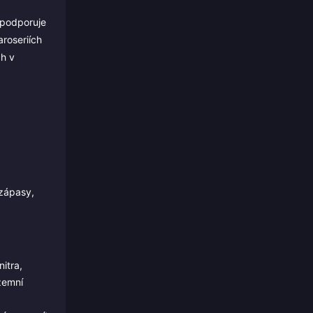
 podporuje
roseriích
ch v
 zápasy,
nitra,
zemní