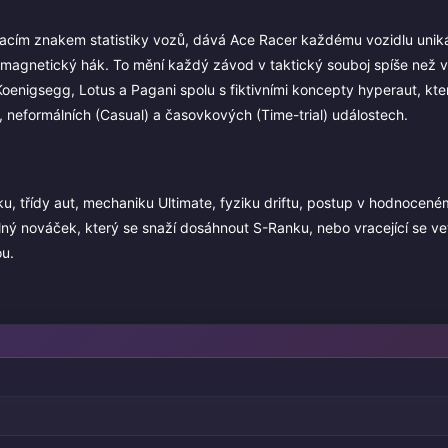
ovacím znakem statistiky vozů, dává Ace Racer každému vozidlu uniká
 magnetický hák. To mění každý závod v taktický souboj spíše než v
 Koenigsegg, Lotus a Pagani spolu s fiktivními koncepty hyperaut, kt
), neformálních (Casual) a časovkových (Time-trial) událostech.
u, třídy aut, mechaniku Ultimate, fyziku driftu, postup v hodnocené
plný nováček, který se snaží dosáhnout S-Ranku, nebo vracející se ve
ou.