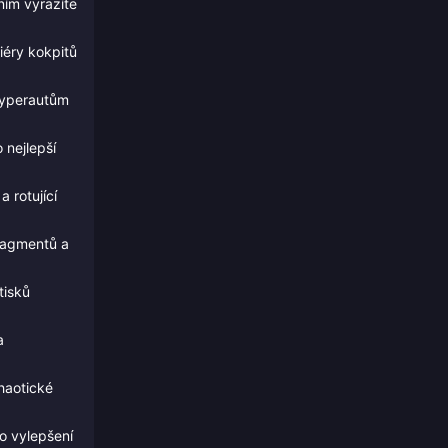
ním vyrazíte
iéry kokpitů
 hyperautům
 nejlepší
 rotující
fragmentů a
tisků
a
chaotické
ro vylepšení