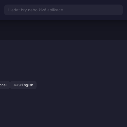
Hledat hry nebo živé aplikace...
obal
English
Jazyk