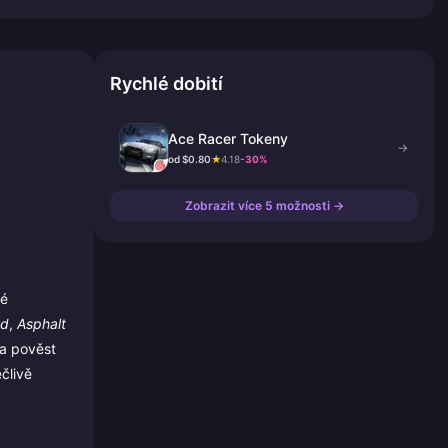
Rychlé dobití
Ace Racer Tokeny
→
od $0.80
★
4.18
-30%
Zobrazit více 5 možnosti →
né
ed
,
Asphalt
la pověst
člivě