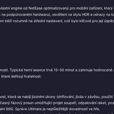
vlastní engine od NetEase optimalizovaný pro mobilní zařízení, který
 na podporovaném hardwaru), osvětlení ve stylu HDR a odrazy na ka
dem běží rozumně na střední nastavení, což bylo klíčové pro její úspě
nosti. Typická herní seance trvá 15–30 minut a zahrnuje hodnocené
které definují hratelnost:
t, která se nabíjí jízdními úkony (driftování, jízda v závěsu, použití 
dočasný fázový posun umožňující projet soupeři, odpalování raket, po
ní štítů. Správa Ultimate je nejdůležitější dovedností ve hře.