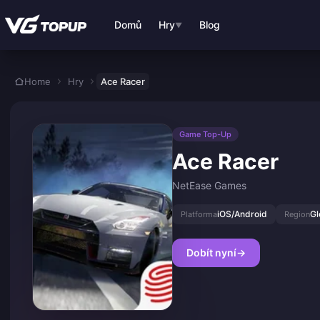
Přejít k hlavnímu obsahu
Domů
Hry
Blog
▼
Home
Hry
Ace Racer
Game Top-Up
Ace Racer
NetEase Games
iOS/Android
Gl
Platforma
Region
Dobít nyní
→