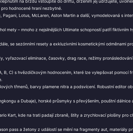
klepnutím na brzdu vstoupíte do driftu, držením jej udržujete, uvolně
je pro hodnocené hraní nezbytné.
 Pagani, Lotus, McLaren, Aston Martin a další, vymodelovaná s inter
hol mety – mnoho z nejsilnějších Ultimate schopností patří fiktivním
dále, se sezónními resety a exkluzivními kosmetickými odměnami pro
y, vyřazovací eliminace, časovky, drag race, režimy pronásledování a
, A, B, C) s hvězdičkovým hodnocením, které lze vylepšovat pomocí 
e.
zdových třmenů, barvy plamene nitra a podsvícení. Robustní editor ob
ongkongu a Dubaje), horské průsmyky s převýšením, pouštní dálnice 
rio Kart, kde na trati padají zbraně, štíty a zrychlovací plošiny pro 
eason pass a žetony z událostí se mění na fragmenty aut, materiály p