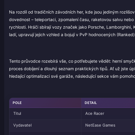
Na rozdíl od tradičních závodních her, kde jsou jediným rozliš
dovednost – teleportaci, zpomalení času, raketovou salvu nebo
rychlosti. Hráči sbírají vozy značek jako Porsche, Lamborghini,
ladí, upravují jejich vzhled a bojují v PvP hodnocených (Ranked
Tento průvodce rozebírá vše, co potřebujete vědět: herní smyčk
proces dobíjení a dlouhý seznam praktických tipů. Ať už jste ú
hledající optimalizaci své garáže, následující sekce vám pomoh
POLE
DETAIL
Titul
Ace Racer
Vydavatel
NetEase Games