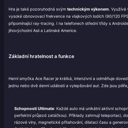
Hra je také pozoruhodná svým
technickým výkonem
. Využívá 
vysoké obnovovací frekvence na vlajkových lodích (90/120 FPS
připomínající ray-tracing. I na telefonech střední třídy s Androi
jihovýchodní Asii a Latinské Americe.
Základní hratelnost a funkce
Herní smyčka Ace Racer je krátká, intenzivní a odměňuje doved
jednu nebo dvě denní události a vylepšování aut. Zde jsou pilíře, 
Schopnosti Ultimate
: Každé auto má unikátní aktivní schopnos
perfektní průjezd zatáčkou). Příklady zahrnují teleportaci, 
rázové vlny, magnetické přitahování, dilataci času a generová