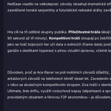
NetEase vsadilo na velkolepost: závody obsahují dramatické s
zasněžené horské serpentiny a futuristické nebeské dráhy zavě
Hra cílí na tři odlišné skupiny publika.
Příležitostné hráče
lákají
90 sekund až tři minuty).
Kompetitivní hráči
stoupají po žebří
jako se hráč bojových her učí data o snímcích (frame data) pos
garáže s desítkami hyperaut s plnou vizuální úpravou, včetně lak
Důvodem, proč je Ace Racer na poli mobilních závodů důležitý, j
arkádových závodů na telefonech téměř deset let. Zavedením a
v něco se skutečným kompetitivním stropem. Dva hráči v ident
Ultimate, linie driftu, využití vzduchové kapsy (slipstream) a
pravidelným obsahem a férovou F2P ekonomikou – je důvodem, p