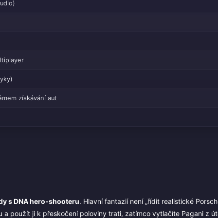
udio)
tiplayer
zyky)
émem získávání aut
ody s DNA hero-shooteru
. Hlavní fantazií není „řídit realistické Porsc
u a použít ji k přeskočení poloviny trati, zatímco vytlačíte Pagani z út