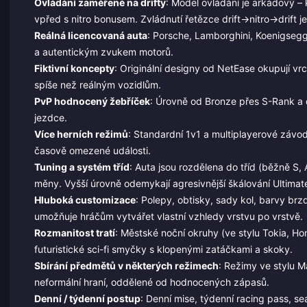
Ovládání zaměřené na drifty
: Model ovládání je arkádový – 
vpřed s nitro bonusem. Zvládnutí řetězce drift→nitro→drift 
Reálná licencovaná auta
: Porsche, Lamborghini, Koenigsegg,
a autentickým zvukem motorů.
Fiktivní koncepty
: Originální designy od NetEase okupují vrc
spíše než reálným vozidlům.
PvP hodnocený žebříček
: Úrovně od Bronze přes S-Rank a 
jezdce.
Více herních režimů
: Standardní 1v1 a multiplayerové závod
časově omezené události.
Tuning a systém tříd
: Auta jsou rozdělena do tříd (běžně S
měny. Vyšší úrovně odemykají agresivnější škálování Ultimat
Hluboká customizace
: Polepy, obtisky, sady kol, barvy br
umožňuje hráčům vytvářet vlastní vzhledy vrstvu po vrstvě.
Rozmanitost tratí
: Městské noční okruhy (ve stylu Tokia, H
futuristické sci-fi smyčky s klopenými zatáčkami a skoky.
Sbírání předmětů v některých režimech
: Režimy ve stylu Ma
neformální hraní, oddělené od hodnocených zápasů.
Denní / týdenní postup
: Denní mise, týdenní racing pass, s