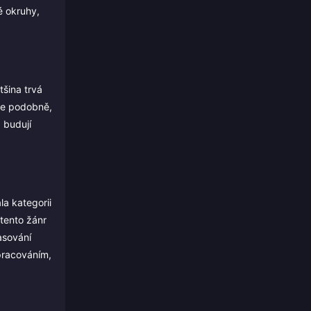
é okruhy,
tšina trvá
te podobně,
 budují
la kategorii
tento žánr
asování
zpracováním,