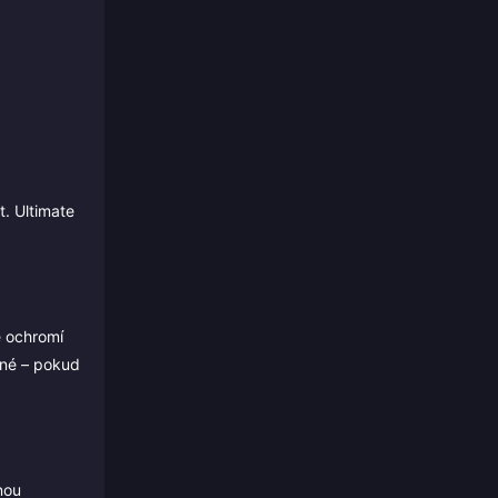
t. Ultimate
é ochromí
dné – pokud
nou