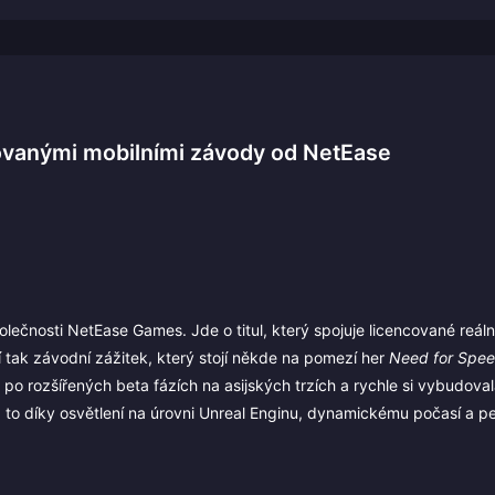
ovanými mobilními závody od NetEase
lečnosti NetEase Games. Jde o titul, který spojuje licencované reál
í tak závodní zážitek, který stojí někde na pomezí her
Need for Spe
po rozšířených beta fázích na asijských trzích a rychle si vybudova
a to díky osvětlení na úrovni Unreal Enginu, dynamickému počasí a pe