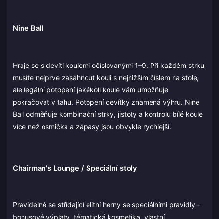
Nine Ball
Hraje se s devíti koulemi očíslovanými 1–9. Při každém strku
musíte nejprve zasáhnout kouli s nejnižším číslem na stole,
ale legální potopení jakékoli koule vám umožňuje
pokračovat v tahu. Potopení devítky znamená výhru. Nine
Ball odměňuje kombinační strky, jistoty a kontrolu bílé koule
více než osmička a zápasy jsou obvykle rychlejší.
Chairman's Lounge / Speciální stoly
Pravidelně se střídající elitní herny se speciálními pravidly –
bonusové výplaty, tématická kosmetika, vlastní