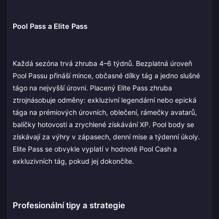
Pool Pass a Elite Pass
Každá sezóna trvá zhruba 4–6 týdnů. Bezplatná úroveň
Pool Passu přináší mince, občasné dílky tág a jedno slušné
tágo na nejvyšší úrovni. Placený Elite Pass zhruba
ztrojnásobuje odměny: exkluzivní legendární nebo epická
tága na prémiových úrovních, oblečení, rámečky avatarů,
balíčky hotovosti a zrychlené získávání XP. Pool body se
získávají za výhry v zápasech, denní mise a týdenní úkoly.
Elite Pass se obvykle vyplatí v hodnotě Pool Cash a
exkluzivních tág, pokud jej dokončíte.
Profesionální tipy a strategie