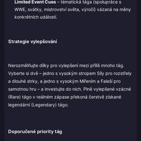
Limited Event Cues
– tématická tága (spolupráce s
WWE, svátky, mistrovství světa, výročí) vázaná na měny
konkrétních událostí.
Strategie vylepšování
Nerozmělňujte dílky pro vylepšení mezi příliš mnoho tág.
Vyberte si dvě – jedno s vysokým stropem Síly pro rozstřely
a dlouhé strky, a jedno s vysokým Mířením a Faleší pro
samotnou hru – a investujte do nich. Plně vylepšené vzácné
(Rare) tágo v reálném zápase překoná čerstvě získané
legendární (Legendary) tágo.
Doporučené priority tág