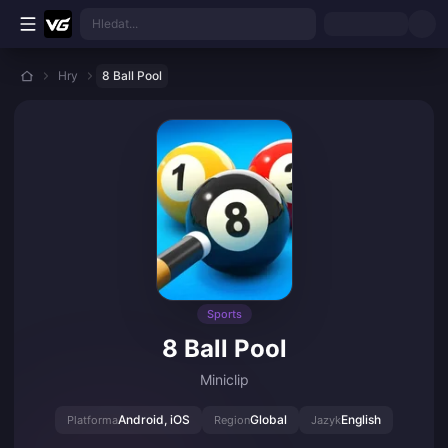
Přejít k hlavnímu obsahu
Hledat...
Hry
8 Ball Pool
Sports
8 Ball Pool
Miniclip
Android, iOS
Global
English
Platforma
Region
Jazyk