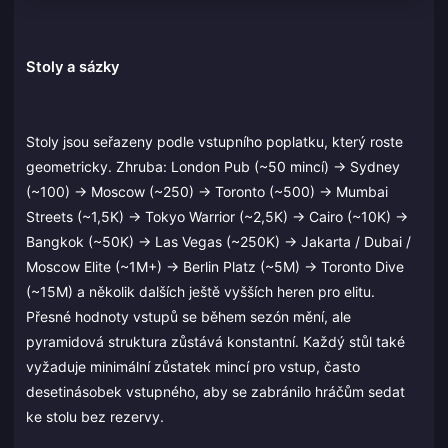
Stoly a sázky
Stoly jsou seřazeny podle vstupního poplatku, který roste
geometricky. Zhruba: London Pub (~50 mincí) → Sydney
(~100) → Moscow (~250) → Toronto (~500) → Mumbai
Streets (~1,5K) → Tokyo Warrior (~2,5K) → Cairo (~10K) →
Bangkok (~50K) → Las Vegas (~250K) → Jakarta / Dubai /
Moscow Elite (~1M+) → Berlin Platz (~5M) → Toronto Dive
(~15M) a několik dalších ještě vyšších heren pro elitu.
Přesné hodnoty vstupů se během sezón mění, ale
pyramidová struktura zůstává konstantní. Každý stůl také
vyžaduje minimální zůstatek mincí pro vstup, často
desetinásobek vstupného, aby se zabránilo hráčům sedat
ke stolu bez rezervy.