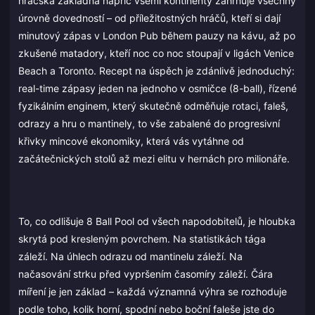
hráčská základna napříč všemi kontinenty zahrnuje všechny
úrovně dovedností – od příležitostných hráčů, kteří si dají
minutový zápas v London Pub během pauzy na kávu, až po
zkušené matadory, kteří noc co noc stoupají v ligách Venice
Beach a Toronto. Recept na úspěch je zdánlivě jednoduchý:
real-time zápasy jeden na jednoho v osmičce (8-ball), řízené
fyzikálním enginem, který skutečně odměňuje rotaci, faleš,
odrazy a hru o mantinely, to vše zabalené do progresivní
křivky mincové ekonomiky, která vás vytáhne od
začátečnických stolů až mezi elitu v hernách pro milionáře.
To, co odlišuje 8 Ball Pool od všech napodobitelů, je hloubka
skrytá pod kresleným povrchem. Na statistikách tága
záleží. Na úhlech odrazu od mantinelu záleží. Na
načasování strku před vypršením časomíry záleží. Čára
míření je jen základ – každá významná výhra se rozhoduje
podle toho, kolik horní, spodní nebo boční faleše jste do