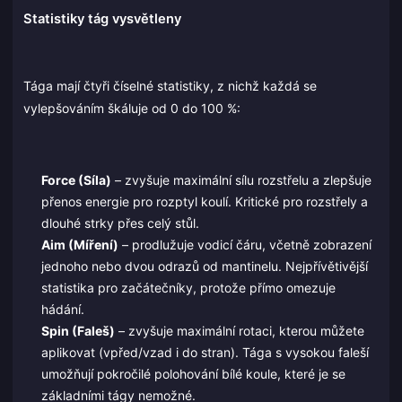
Statistiky tág vysvětleny
Tága mají čtyři číselné statistiky, z nichž každá se
vylepšováním škáluje od 0 do 100 %:
Force (Síla)
– zvyšuje maximální sílu rozstřelu a zlepšuje
přenos energie pro rozptyl koulí. Kritické pro rozstřely a
dlouhé strky přes celý stůl.
Aim (Míření)
– prodlužuje vodicí čáru, včetně zobrazení
jednoho nebo dvou odrazů od mantinelu. Nejpřívětivější
statistika pro začátečníky, protože přímo omezuje
hádání.
Spin (Faleš)
– zvyšuje maximální rotaci, kterou můžete
aplikovat (vpřed/vzad i do stran). Tága s vysokou faleší
umožňují pokročilé polohování bílé koule, které je se
základními tágy nemožné.