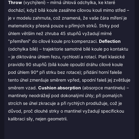
Throw
(vychýlení) – mírná úhlová odchylka, ke které
dochází, když bílá koule zasáhne cílovou kouli mimo střed –
je v modelu zahrnuta, což znamená, že vaše čára míření je
matematicky přesná pouze u přímých strků. Strky pod
úhlem větším než zhruba 45 stupňů vyžadují mírné
"přemíření" do cílové koule pro kompenzaci.
Deflection
(odchylka bílé) – trajektorie samotné bílé koule po kontaktu
– je diktována úhlem řezu, rychlostí a rotací. Platí klasické
pravidlo 90 stupňů (bílá koule opouští dráhu cílové koule
pod úhlem 90° při strku bez rotace); přidání horní faleše
tento úhel zmenšuje směrem vpřed, spodní faleš jej zvětšuje
směrem vzad.
Cushion absorption
(absorpce mantinelu) –
mantinely neodrážejí pod dokonalými úhly; při pomalých
strcích se úhel zkracuje a při rychlých prodlužuje, což je
důvod, proč dlouhé strky o mantinel vyžadují specifickou
kalibraci síly, nejen geometrii.