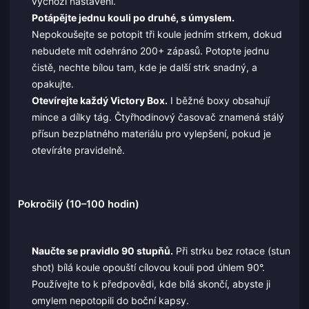
výchozí nastavení.
Potápějte jednu kouli po druhé, s úmyslem.
Nepokoušejte se potopit tři koule jedním strkem, dokud
nebudete mít odehráno 200+ zápasů. Potopte jednu
čistě, nechte bílou tam, kde je další strk snadný, a
opakujte.
Otevírejte každý Victory Box.
I běžné boxy obsahují
mince a dílky tág. Čtyřhodinový časovač znamená stálý
přísun bezplatného materiálu pro vylepšení, pokud je
otevíráte pravidelně.
Pokročilý (10–100 hodin)
Naučte se pravidlo 90 stupňů.
Při strku bez rotace (stun
shot) bílá koule opouští cílovou kouli pod úhlem 90°.
Používejte to k předpovědi, kde bílá skončí, abyste ji
omylem nepotopili do boční kapsy.