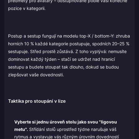
předměty pro avatary – odstupňované podle vaší konečné
pozice v kategorii.
Postup a sestup fungují na modelu top-X / bottom-Y: zhruba
horních 10 % každé kategorie postupuje, spodních 20–25 %
sestupuje. Střed prostě zůstává. Z toho vyplývá: nemusíte
dominovat každý týden – stačí se udržet nad hranicí
sestupu a budete stoupat tak dlouho, dokud se budou
zlepšovat vaše dovednosti.
Taktika pro stoupání v lize
Vyberte si jednu úroveň stolu jako svou "ligovou
metu".
Střídání stolů uprostřed týdne narušuje váš
rytmus a vystavuje vás různým úrovním dovedností