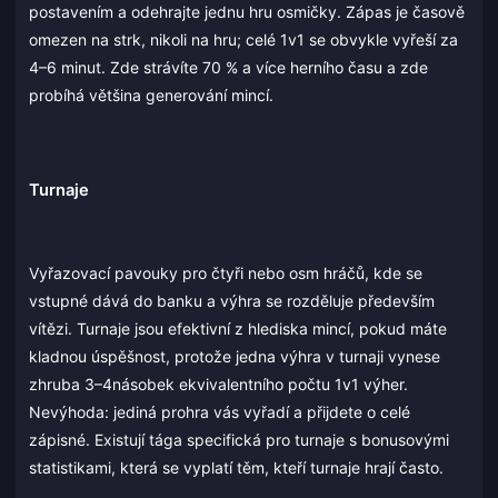
postavením a odehrajte jednu hru osmičky. Zápas je časově
omezen na strk, nikoli na hru; celé 1v1 se obvykle vyřeší za
4–6 minut. Zde strávíte 70 % a více herního času a zde
probíhá většina generování mincí.
Turnaje
Vyřazovací pavouky pro čtyři nebo osm hráčů, kde se
vstupné dává do banku a výhra se rozděluje především
vítězi. Turnaje jsou efektivní z hlediska mincí, pokud máte
kladnou úspěšnost, protože jedna výhra v turnaji vynese
zhruba 3–4násobek ekvivalentního počtu 1v1 výher.
Nevýhoda: jediná prohra vás vyřadí a přijdete o celé
zápisné. Existují tága specifická pro turnaje s bonusovými
statistikami, která se vyplatí těm, kteří turnaje hrají často.