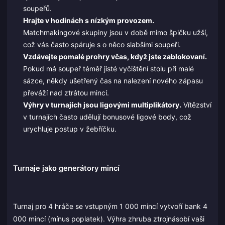
soupeřů.
Hrajte v hodinách s nízkým provozem.
Matchmakingové skupiny jsou v době mimo špičku užší,
což vás často spáruje s o něco slabšími soupeři.
Vzdávejte pomalé prohry včas, když jste zablokovaní.
Pokud má soupeř téměř jisté vyčištění stolu při malé
sázce, někdy ušetřený čas na nalezení nového zápasu
převáží nad ztrátou mincí.
Výhry v turnajích jsou ligovými multiplikátory.
Vítězství
v turnajích často udělují bonusové ligové body, což
urychluje postup v žebříčku.
Turnaje jako generátory mincí
Turnaj pro 4 hráče se vstupným 1 000 mincí vytvoří bank 4
000 mincí (mínus poplatek). Výhra zhruba ztrojnásobí vaši