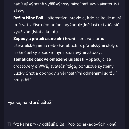
nabízejí výrazně vyšší výnosy mincí než ekvivalentní 1v1
sázky.
Režim Nine Ball
– alternativní pravidla, kde se koule musí
trefovat v číselném pořadí; vyžaduje jiné instinkty (časté
využívání jistot a komb).
Zápasy s přáteli a sociální hraní
– pozvání přes
uživatelské jméno nebo Facebook, s přátelskými stoly o
nízké částky a soukromými sázkovými zápasy.
Tématické časově omezené události
– opakující se
crossovery s WWE, sváteční tága, bonusové systémy
Lucky Shot a obchody s věrnostními odměnami udržují
hru svěží.
Fyzika, na které záleží
Tři fyzikální prvky odlišují 8 Ball Pool od arkádových klonů.