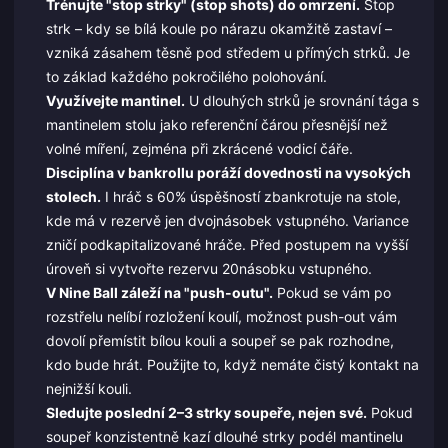
Trénujte "stop strky" (stop shots) do omrzení.
Stop
strk – kdy se bílá koule po nárazu okamžitě zastaví –
vzniká zásahem těsně pod středem u přímých strků. Je
to základ každého pokročilého polohování.
Využívejte mantinel.
U dlouhých strků je srovnání tága s
mantinelem stolu jako referenční čárou přesnější než
volné míření, zejména při zkrácené vodicí čáře.
Disciplína v bankrollu poráží dovednosti na vysokých
stolech.
I hráč s 60% úspěšností zbankrotuje na stole,
kde má v rezervě jen dvojnásobek vstupného. Variance
zničí podkapitalizované hráče. Před postupem na vyšší
úroveň si vytvořte rezervu 20násobku vstupného.
V Nine Ball záleží na "push-outu".
Pokud se vám po
rozstřelu nelíbí rozložení koulí, možnost push-out vám
dovolí přemístit bílou kouli a soupeř se pak rozhodne,
kdo bude hrát. Použijte to, když nemáte čistý kontakt na
nejnižší kouli.
Sledujte poslední 2–3 strky soupeře, nejen své.
Pokud
soupeř konzistentně kazí dlouhé strky podél mantinelu