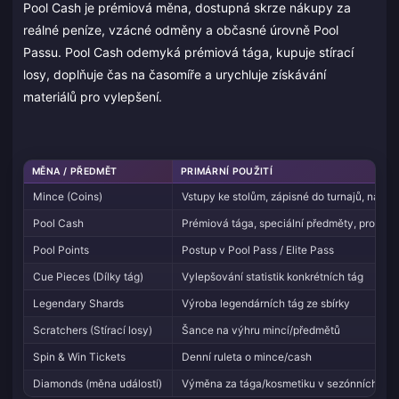
Pool Cash je prémiová měna, dostupná skrze nákupy za
reálné peníze, vzácné odměny a občasné úrovně Pool
Passu. Pool Cash odemyká prémiová tága, kupuje stírací
losy, doplňuje čas na časomíře a urychluje získávání
materiálů pro vylepšení.
MĚNA / PŘEDMĚT
PRIMÁRNÍ POUŽITÍ
Mince (Coins)
Vstupy ke stolům, zápisné do turnajů, nákup
Pool Cash
Prémiová tága, speciální předměty, prodlou
Pool Points
Postup v Pool Pass / Elite Pass
Cue Pieces (Dílky tág)
Vylepšování statistik konkrétních tág
Legendary Shards
Výroba legendárních tág ze sbírky
Scratchers (Stírací losy)
Šance na výhru mincí/předmětů
Spin & Win Tickets
Denní ruleta o mince/cash
Diamonds (měna událostí)
Výměna za tága/kosmetiku v sezónních ob