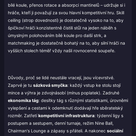
bílé koule, přenos rotace a absorpci mantinelů – udržuje si i
hráče, kteří ji považují za svou hlavní kompetitivní hru. Skill
ceiling (strop dovedností) je dostatečně vysoko na to, aby
špičkoví hráči konzistentně čistili stůl na jeden náběh s
úmyslným polohováním bílé koule pro další strk, a
matchmaking je dostatečně bohatý na to, aby silní hráči na
vyšších stolech téměř vždy našli rovnocenné soupeře.
Důvody, proč se lidé neustále vracejí, jsou vícevrstvé.
Zaprvé je tu
sázková smyčka
: každý vstup ke stolu stojí
mince a výhra je zdvojnásobí (mínus poplatek). Zadruhé
ekonomika tág
: desítky tág s různými statistikami, úrovněmi
vylepšení a cestami k odemknutí dodávají hře sběratelský
rozměr. Zatřetí
kompetitivní infrastruktura
: týdenní ligy s
postupem a sestupem, denní turnaje, režim Nine Ball,
Chairman's Lounge a zápasy s přáteli. A nakonec
sociální