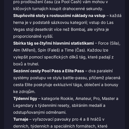
pro prodloužení času (za Pool Cash) vám mohou v
klíčových turnajích koupit drahocenné sekundy.
Stupňovité stoly s rostoucími náklady na vstup
– každá
herna je v podstatě sázkovou kategorií; vstup do Las
Vegas stojí desetkrát více než Bombaj, ale výhra je
proporcionálně vyšší.
Sbírka tág se čtyřmi hlavními statistikami
– Force (Síla),
Aim (Míření), Spin (Faleš) a Time (Čas). Každou lze
vylepšit pomocí specifických dílků tág, které padají z
boxů a truhel.
Sezónní cesty Pool Pass a Elite Pass
– dva paralelní
systémy postupu ve stylu battle-passu, přičemž placená
cesta Elite poskytuje exkluzivní tága, oblečení a bonusy
ke zdrojům.
Týdenní ligy
– kategorie Rookie, Amateur, Pro, Master a
Legendary s týdenními resety, sbíráním medailí a
odstupňovanými odměnami.
Turnaje
– vyřazovací pavouky pro 4 a 8 hráčů v
denních, týdenních a speciálních formátech, které