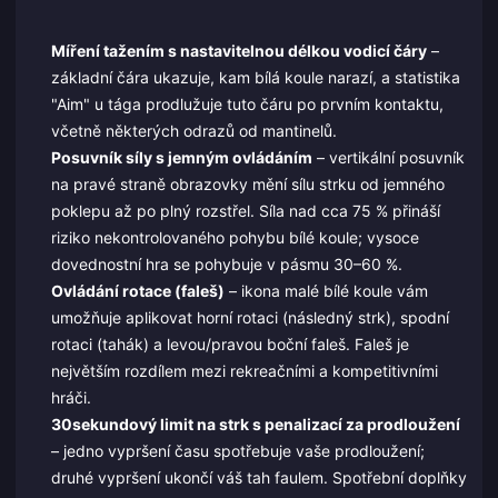
Míření tažením s nastavitelnou délkou vodicí čáry
–
základní čára ukazuje, kam bílá koule narazí, a statistika
"Aim" u tága prodlužuje tuto čáru po prvním kontaktu,
včetně některých odrazů od mantinelů.
Posuvník síly s jemným ovládáním
– vertikální posuvník
na pravé straně obrazovky mění sílu strku od jemného
poklepu až po plný rozstřel. Síla nad cca 75 % přináší
riziko nekontrolovaného pohybu bílé koule; vysoce
dovednostní hra se pohybuje v pásmu 30–60 %.
Ovládání rotace (faleš)
– ikona malé bílé koule vám
umožňuje aplikovat horní rotaci (následný strk), spodní
rotaci (tahák) a levou/pravou boční faleš. Faleš je
největším rozdílem mezi rekreačními a kompetitivními
hráči.
30sekundový limit na strk s penalizací za prodloužení
– jedno vypršení času spotřebuje vaše prodloužení;
druhé vypršení ukončí váš tah faulem. Spotřební doplňky