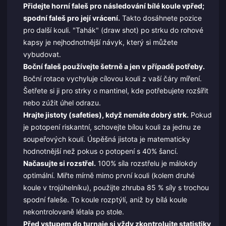
Přidejte horní faleš pro následování bílé koule vpřed;
spodní faleš pro její vrácení.
Takto dosáhnete pozice
pro další kouli. "Tahák" (draw shot) po strku do rohové
kapsy je nejhodnotnější návyk, který si můžete
vybudovat.
Boční faleš používejte šetrně a jen v případě potřeby.
Boční rotace vychyluje cílovou kouli z vaší čáry míření.
Šetřete si ji pro strky o mantinel, kde potřebujete rozšířit
nebo zúžit úhel odrazu.
Hrajte jistoty (safeties), když nemáte dobrý strk.
Pokud
je potopení riskantní, schovejte bílou kouli za jednu ze
soupeřových koulí. Úspěšná jistota je matematicky
hodnotnější než pokus o potopení s 40% šancí.
Načasujte si rozstřel.
100% síla rozstřelu je málokdy
optimální. Miřte mírně mimo první kouli (kolem druhé
koule v trojúhelníku), použijte zhruba 85 % síly s trochou
spodní faleše. To koule rozptýlí, aniž by bílá koule
nekontrolovaně létala po stole.
Před vstupem do turnaje si vždy zkontrolujte statistiky