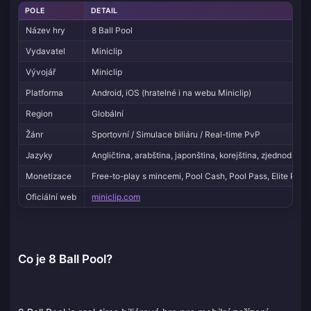
POLE
DETAIL
Název hry
8 Ball Pool
Vydavatel
Miniclip
Vývojář
Miniclip
Platforma
Android, iOS (hratelné i na webu Miniclip)
Region
Globální
Žánr
Sportovní / Simulace biliáru / Real-time PvP
Jazyky
Angličtina, arabština, japonština, korejština, zjednodušená
Monetizace
Free-to-play s mincemi, Pool Cash, Pool Pass, Elite Pass
Oficiální web
miniclip.com
Co je 8 Ball Pool?