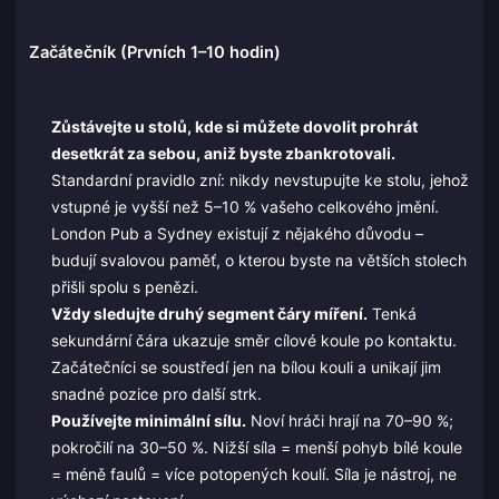
Začátečník (Prvních 1–10 hodin)
Zůstávejte u stolů, kde si můžete dovolit prohrát
desetkrát za sebou, aniž byste zbankrotovali.
Standardní pravidlo zní: nikdy nevstupujte ke stolu, jehož
vstupné je vyšší než 5–10 % vašeho celkového jmění.
London Pub a Sydney existují z nějakého důvodu –
budují svalovou paměť, o kterou byste na větších stolech
přišli spolu s penězi.
Vždy sledujte druhý segment čáry míření.
Tenká
sekundární čára ukazuje směr cílové koule po kontaktu.
Začátečníci se soustředí jen na bílou kouli a unikají jim
snadné pozice pro další strk.
Používejte minimální sílu.
Noví hráči hrají na 70–90 %;
pokročilí na 30–50 %. Nižší síla = menší pohyb bílé koule
= méně faulů = více potopených koulí. Síla je nástroj, ne