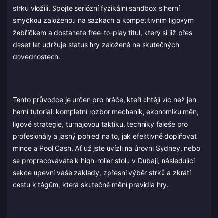
strku vložili. Spojte seriózní fyzikální sandbox s herní
smyčkou založenou na sázkách a kompetitivním ligovým
žebříčkem a dostanete free-to-play titul, který si již přes
deset let udržuje status hry založené na skutečných
dovednostech.
Tento průvodce je určen pro hráče, kteří chtějí víc než jen
herní tutoriál: kompletní rozbor mechanik, ekonomiku měn,
ligové strategie, turnajovou taktiku, techniky faleše pro
profesionály a jasný pohled na to, jak efektivně doplňovat
mince a Pool Cash. Ať už jste uvízli na úrovni Sydney, nebo
se propracováváte k high-roller stolu v Dubaji, následující
sekce upevní vaše základy, zpřesní výběr strků a zkrátí
cestu k tágům, která skutečně mění pravidla hry.