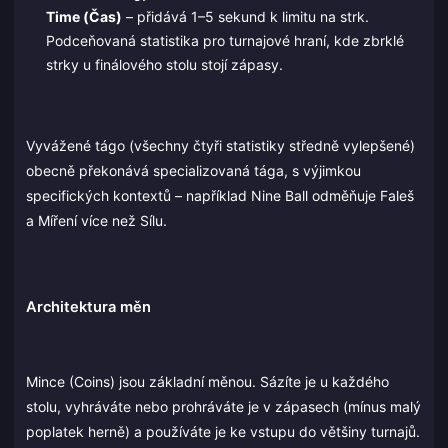
Time (Čas)
– přidává 1–5 sekund k limitu na strk.
Podceňovaná statistika pro turnajové hraní, kde zbrklé
strky u finálového stolu stojí zápasy.
Vyvážené tágo (všechny čtyři statistiky středně vylepšené)
obecně překonává specializovaná tága, s výjimkou
specifických kontextů – například Nine Ball odměňuje Faleš
a Míření více než Sílu.
Architektura měn
Mince (Coins) jsou základní měnou. Sázíte je u každého
stolu, vyhráváte nebo prohráváte je v zápasech (mínus malý
poplatek herně) a používáte je ke vstupu do většiny turnajů.