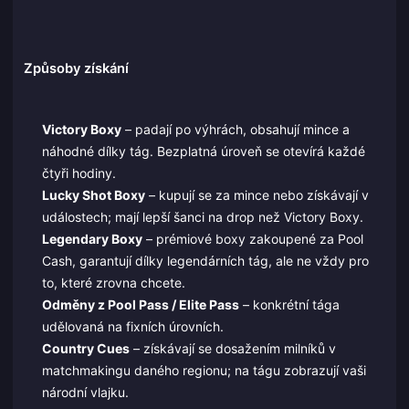
Způsoby získání
Victory Boxy
– padají po výhrách, obsahují mince a
náhodné dílky tág. Bezplatná úroveň se otevírá každé
čtyři hodiny.
Lucky Shot Boxy
– kupují se za mince nebo získávají v
událostech; mají lepší šanci na drop než Victory Boxy.
Legendary Boxy
– prémiové boxy zakoupené za Pool
Cash, garantují dílky legendárních tág, ale ne vždy pro
to, které zrovna chcete.
Odměny z Pool Pass / Elite Pass
– konkrétní tága
udělovaná na fixních úrovních.
Country Cues
– získávají se dosažením milníků v
matchmakingu daného regionu; na tágu zobrazují vaši
národní vlajku.