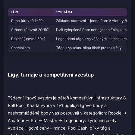
FÁZE
TYP TÁGA
Raná (úrovně 1–20)
Základní startovní + jedno Rare z Victory Boxů
Střední (úrovně 20–50)
Dvě vylepšená Rare nebo jedno Epic, zaměření
Pozdní (úrovně 50+)
Legendární tágo s vyváženými statistikami + tu
Specialista
Tágo s vysokou silou čistě pro rozstřely
Ligy, turnaje a kompetitivní vzestup
Týdenní ligový systém je páteří kompetitivní infrastruktury 8
Ball Pool. Každá výhra v 1v1 uděluje ligové body a
nashromážděné body vás posouvají v kategoriích: Rookie →
Amateur → Pro → Master → Legendary. Týdenní resety
vyplácejí ligové ceny – mince, Pool Cash, dílky tág a