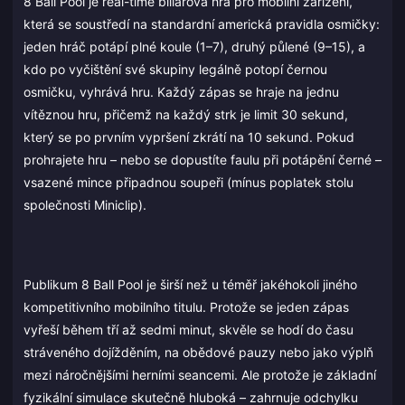
8 Ball Pool je real-time biliárová hra pro mobilní zařízení,
která se soustředí na standardní americká pravidla osmičky:
jeden hráč potápí plné koule (1–7), druhý půlené (9–15), a
kdo po vyčištění své skupiny legálně potopí černou
osmičku, vyhrává hru. Každý zápas se hraje na jednu
vítěznou hru, přičemž na každý strk je limit 30 sekund,
který se po prvním vypršení zkrátí na 10 sekund. Pokud
prohrajete hru – nebo se dopustíte faulu při potápění černé –
vsazené mince připadnou soupeři (mínus poplatek stolu
společnosti Miniclip).
Publikum 8 Ball Pool je širší než u téměř jakéhokoli jiného
kompetitivního mobilního titulu. Protože se jeden zápas
vyřeší během tří až sedmi minut, skvěle se hodí do času
stráveného dojížděním, na obědové pauzy nebo jako výplň
mezi náročnějšími herními seancemi. Ale protože je základní
fyzikální simulace skutečně hluboká – zahrnuje odchylku