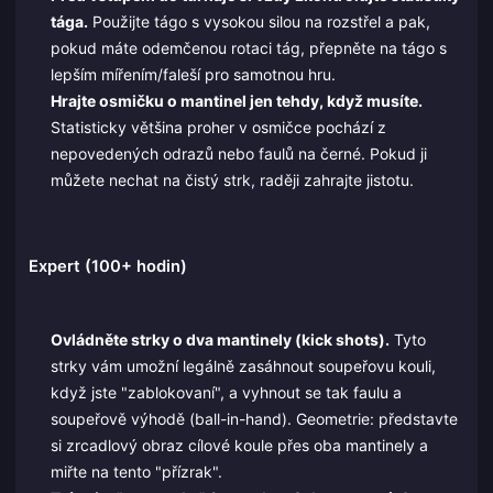
tága.
Použijte tágo s vysokou silou na rozstřel a pak,
pokud máte odemčenou rotaci tág, přepněte na tágo s
lepším mířením/faleší pro samotnou hru.
Hrajte osmičku o mantinel jen tehdy, když musíte.
Statisticky většina proher v osmičce pochází z
nepovedených odrazů nebo faulů na černé. Pokud ji
můžete nechat na čistý strk, raději zahrajte jistotu.
Expert (100+ hodin)
Ovládněte strky o dva mantinely (kick shots).
Tyto
strky vám umožní legálně zasáhnout soupeřovu kouli,
když jste "zablokovaní", a vyhnout se tak faulu a
soupeřově výhodě (ball-in-hand). Geometrie: představte
si zrcadlový obraz cílové koule přes oba mantinely a
miřte na tento "přízrak".