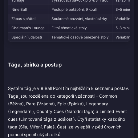
Turnaje
Vyřazovací pavouk pro 4/8 hráčů
12–25 minut
Nine Ball
Postupné potápění, 9 koulí
3–5 minut
Zápas s přáteli
Soukromé pozvání, vlastní sázky
Variabilní
Chairman's Lounge
Elitní tématické stoly
5–8 minut
Speciální události
Tématické časově omezené stoly
Variabilní
Tága, sbírka a postup
Systém tág je v 8 Ball Pool tím nejbližším k seznamu postav.
Tága jsou rozdělena do kategorií vzácnosti – Common
(Běžná), Rare (Vzácná), Epic (Epická), Legendary
(Legendární), Country Cues (Národní tága) a Limited Event
cues (Limitovaná tága z událostí). Čtyři statistiky každého
tága (Síla, Míření, Faleš, Čas) lze vylepšit v pěti úrovních
pomocí specifických dílků.