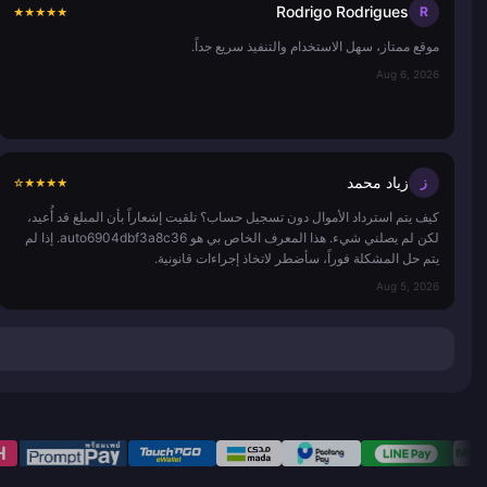
Rodrigo Rodrigues
R
★
★
★
★
★
موقع ممتاز، سهل الاستخدام والتنفيذ سريع جداً.
Aug 6, 2026
زياد محمد
ز
☆
★
★
★
★
كيف يتم استرداد الأموال دون تسجيل حساب؟ تلقيت إشعاراً بأن المبلغ قد أُعيد،
لكن لم يصلني شيء. هذا المعرف الخاص بي هو auto6904dbf3a8c36. إذا لم
يتم حل المشكلة فوراً، سأضطر لاتخاذ إجراءات قانونية.
Aug 5, 2026