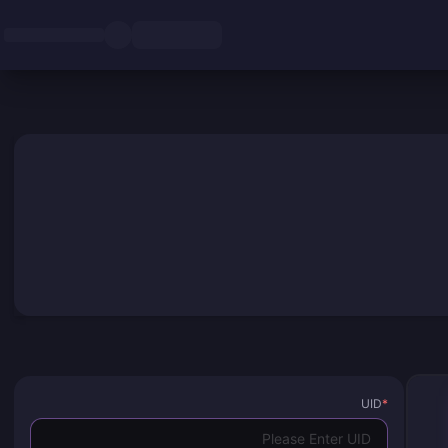
UID
*