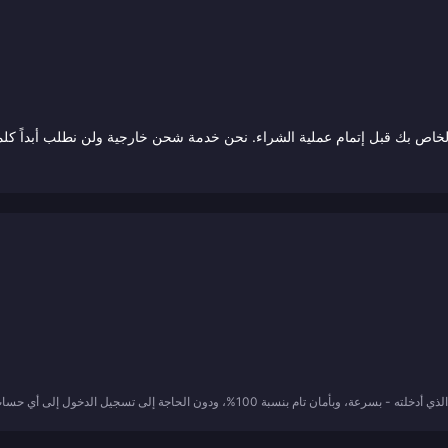
ى التحقق مرة أخرى من معرف حساب ZAFFA LIVE الخاص بك قبل إتمام عملية الشراء. نحن خدمة شحن خارجية ولن نطلب أبداً كل