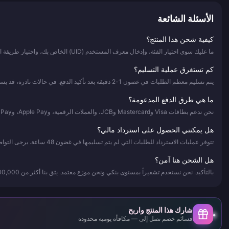
الأسئلة الشائعة
كيفية شحن هذا المنتج؟
ما عليك سوى اختيار الفئة، وإدخال معرف المستخدم (UID) الخاص بك، واختيار طريقة الدفع، وإتمام عملية الشراء. سيتم شحن رصيدك فوراً.
كم تستغرق عملية التسليم؟
يتم تسليم معظم الطلبات في غضون 1-2 دقيقة بعد تأكيد الدفع. في حالات نادرة، قد يستغرق الأمر ما يصل إلى 3 دقائق.
ما هي طرق الدفع المدعومة؟
نحن ندعم بطاقات Visa وMastercard وJCB، والعملات الرقمية، وApple Pay، وGoogle Pay، بالإضافة إلى العديد من طرق الدفع المحلية.
هل يمكنني الحصول على استرداد مالي؟
تتوفر عمليات الاسترداد للطلبات التي لم يتم تسليمها في غضون 48 ساعة. يرجى التواصل مع خدمة العملاء المتاحة على مدار الساعة طوال أيام الأسبوع للحصول على المساعدة.
هل الشحن هنا آمن؟
بالتأكيد. نحن نستخدم تشفيراً بمستوى بنكي ونحن موزع معتمد. يثق بنا أكثر من 500,000 عميل سعيد.
شارك هذا المنتج واربح
قسائم خصم تصل إلى — مكافأة يومية محدودة