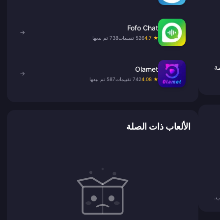
Fofo Chat
→
★ 4.7
526 تقييمات
738 تم بيعها
مة
Olamet
→
★ 4.08
742 تقييمات
587 تم بيعها
الألعاب ذات الصلة