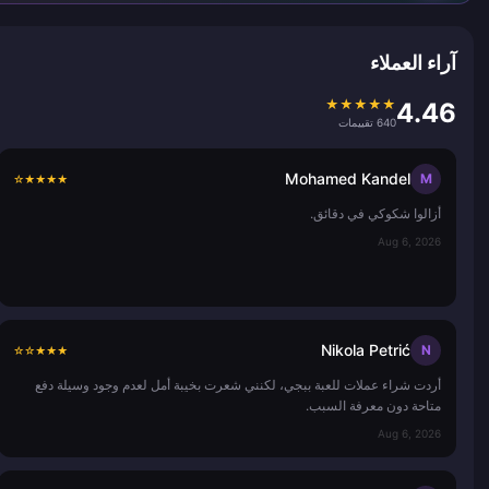
آراء العملاء
★
★
★
★
★
4.46
640 تقييمات
Mohamed Kandel
M
☆
★
★
★
★
أزالوا شكوكي في دقائق.
Aug 6, 2026
Nikola Petrić
N
☆
☆
★
★
★
أردت شراء عملات للعبة ببجي، لكنني شعرت بخيبة أمل لعدم وجود وسيلة دفع
متاحة دون معرفة السبب.
Aug 6, 2026