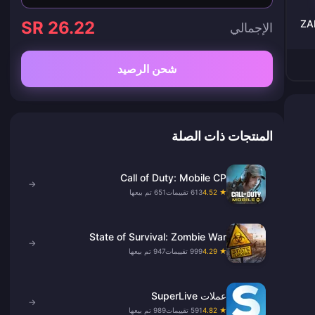
SR 26.22
ZA
الإجمالي
شحن الرصيد
المنتجات ذات الصلة
Call of Duty: Mobile CP
→
★ 4.52
613 تقييمات
651 تم بيعها
State of Survival: Zombie War
→
★ 4.29
999 تقييمات
947 تم بيعها
عملات SuperLive
→
★ 4.82
591 تقييمات
989 تم بيعها