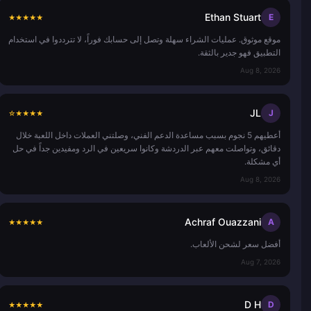
Ethan Stuart
E
★
★
★
★
★
موقع موثوق. عمليات الشراء سهلة وتصل إلى حسابك فوراً، لا تترددوا في استخدام
التطبيق فهو جدير بالثقة.
Aug 8, 2026
JL
J
☆
★
★
★
★
أعطيهم 5 نجوم بسبب مساعدة الدعم الفني، وصلتني العملات داخل اللعبة خلال
دقائق، وتواصلت معهم عبر الدردشة وكانوا سريعين في الرد ومفيدين جداً في حل
أي مشكلة.
Aug 8, 2026
Achraf Ouazzani
A
★
★
★
★
★
أفضل سعر لشحن الألعاب.
Aug 7, 2026
D H
D
★
★
★
★
★