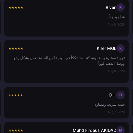
Riven
R
★
★
★
★
★
هذا جيد جداً.
Aug 8, 2026
Killer MGL
K
★
★
★
★
★
تجربة ممتازة ومضمونة، كنت متشككاً في البداية لكن الخدمة تعمل بشكل رائع
ووصل الذهب فوراً.
Aug 8, 2026
D H
D
☆
★
★
★
★
خدمة سريعة وممتازة.
Aug 7, 2026
Muhd Firdaus AKIDAD
M
☆
★
★
★
★