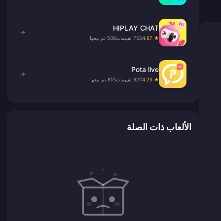
HIPLAY CHAT
→
★ 4.67
755 تقييمات
508 تم بيعها
Pota live
→
★ 4.25
827 تقييمات
815 تم بيعها
الألعاب ذات الصلة