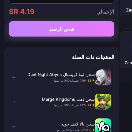
SR 4.19
Za
الإجمالي
شحن الرصيد
المنتجات ذات الصلة
Zaa
شحن لونا كريستال Duet Night Abyss
→
★ 4.35
716 تقييمات
840 تم بيعها
شحن ذهب Merge Kingdoms
→
★ 4.24
612 تقييمات
595 تم بيعها
شحن يالا لايف جولد
→
★ 4.5
629 تقييمات
541 تم بيعها