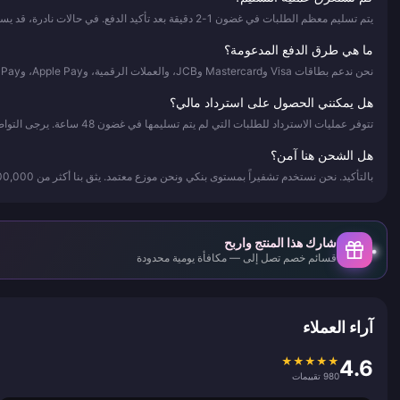
يتم تسليم معظم الطلبات في غضون 1-2 دقيقة بعد تأكيد الدفع. في حالات نادرة، قد يستغرق الأمر ما يصل إلى 3 دقائق.
ما هي طرق الدفع المدعومة؟
نحن ندعم بطاقات Visa وMastercard وJCB، والعملات الرقمية، وApple Pay، وGoogle Pay، بالإضافة إلى العديد من طرق الدفع المحلية.
هل يمكنني الحصول على استرداد مالي؟
تتوفر عمليات الاسترداد للطلبات التي لم يتم تسليمها في غضون 48 ساعة. يرجى التواصل مع خدمة العملاء المتاحة على مدار الساعة طوال أيام الأسبوع للحصول على المساعدة.
هل الشحن هنا آمن؟
بالتأكيد. نحن نستخدم تشفيراً بمستوى بنكي ونحن موزع معتمد. يثق بنا أكثر من 500,000 عميل سعيد.
شارك هذا المنتج واربح
قسائم خصم تصل إلى — مكافأة يومية محدودة
آراء العملاء
★
★
★
★
★
4.6
980 تقييمات