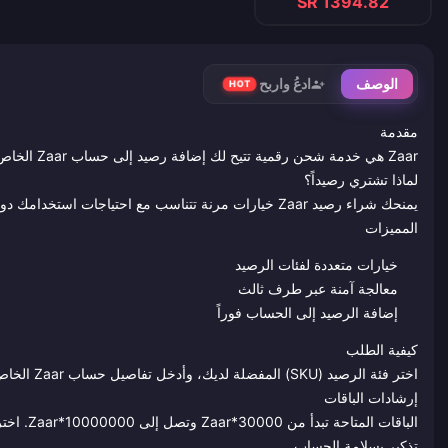
SR 1394.82
الوصف
ادعُ واربح
HOT
مقدمة
Zaar هي خدمة شحن رقمية تتيح لك إضافة رصيد إلى حساب Zaar الخاص بك لضمان استمرار الوصول إلى ميزات الدردشة المباشرة والترفيه.
لماذا تشتري رصيداً؟
يمنحك شراء رصيد Zaar خيارات مرنة تتناسب مع احتياجات استخدامك دون أي انقطاع.
المميزات
خيارات متعددة لفئات الرصيد
معالجة آمنة عبر طرف ثالث
إضافة الرصيد إلى الحساب فوراً
كيفية الطلب
اختر فئة الرصيد (SKU) المفضلة لديك، وأدخل تفاصيل حساب Zaar الخاص بك عند الدفع، وأكمل عملية الشراء.
إرشادات الباقات
الباقات المتاحة تبدأ من Zaar*30000 وتصل إلى Zaar*10000000. اختر المبلغ الذي يناسب أهدافك الترفيهية.
تذكير بسلامة الحساب