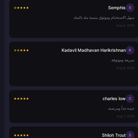
Semphis
S
☆
★
★
★
★
سهل الاستخدام وموثوق بنسبة مئة بالمئة.
Aug 8, 2026
Kadavil Madhavan Harikrishnan
K
☆
☆
★
★
★
سريعة وموثوقة.
Aug 8, 2026
charles low
C
★
★
★
★
★
جيدة جداً ومرضية.
Aug 7, 2026
Shiloh Trout
S
★
★
★
★
★