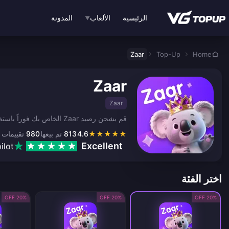
نتقل إلى المحتوى الرئيسي
الرئيسية
الألعاب
المدونة
▼
Zaar
Top-Up
Home
Zaar
Zaar
قم بشحن رصيد Zaar الخاص بك فوراً باستخدام رصيد رقمي آمن لضمان استمرار الترفيه دون انقطاع.
★
★
★
★
★
4.6
813
تم بيعها
980
تقييمات
Excellent
ilot
اختر الفئة
20% OFF
20% OFF
20% OFF