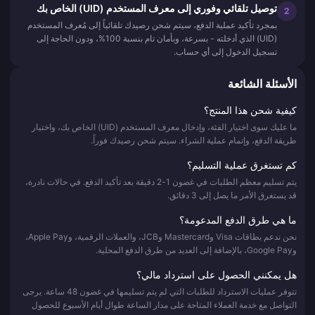
توصيل تلقائي وفوري إلى معرف المستخدم (UID) الخاص بك
2
بمجرد تأكيد عملية الدفع، سيتم شحن رصيدك تلقائياً إلى مُعرف المستخدم
(UID) الذي أدخلته - بسرعة، وبأمان تام بنسبة 100%، ودون الحاجة إلى
تسجيل الدخول إلى أي حساب.
الأسئلة الشائعة
كيفية شحن هذا المنتج؟
ما عليك سوى اختيار الفئة، وإدخال معرف المستخدم (UID) الخاص بك، واختيار
طريقة الدفع، وإتمام عملية الشراء. سيتم شحن رصيدك فوراً.
كم تستغرق عملية التسليم؟
يتم تسليم معظم الطلبات في غضون 1-2 دقيقة بعد تأكيد الدفع. في حالات نادرة،
قد يستغرق الأمر ما يصل إلى 3 دقائق.
ما هي طرق الدفع المدعومة؟
نحن ندعم بطاقات Visa وMastercard وJCB، والعملات الرقمية، وApple Pay،
وGoogle Pay، بالإضافة إلى العديد من طرق الدفع المحلية.
هل يمكنني الحصول على استرداد مالي؟
تتوفر عمليات الاسترداد للطلبات التي لم يتم تسليمها في غضون 48 ساعة. يرجى
التواصل مع خدمة العملاء المتاحة على مدار الساعة طوال أيام الأسبوع للحصول