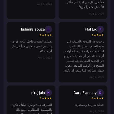
جداً في أقل من 4 دقائق وبأقل
Aug 8, 2026
الأسعار، شكراً جزيلاً.
Aug 8, 2026
ludimila souza
Ffal Lik
L
F
☆
★
★
★
★
☆
★
★
★
★
وجدت هذا الموقع بالصدفة في
تسليم العملات داخل اللعبة فوري،
بداية الصيف، ومنذ ذلك الحين
والدعم الفني متعاون جداً في حل
استخدمته مرات عديدة. لم أواجه
أي مشكلة.
أي مشكلة في أي عملية شحن أو
Aug 7, 2026
في الخدمة المقدمة. يتم تسليم
المنتج في الوقت المحدد، تجربة
سهلة ومريحة كما ينبغي أن تكون.
Aug 7, 2026
niraj jain
Dara Flannery
N
D
☆
☆
★
★
★
☆
☆
★
★
★
عملية سريعة ومستقرة.
السرعة جيدة ولكن أحياناً لا تكون
بالمستوى المطلوب، ومع ذلك
Aug 7, 2026