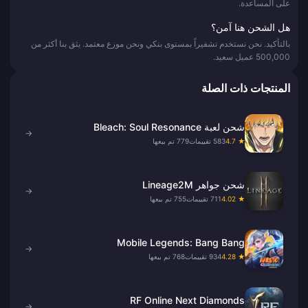
على المساعدة.
هل الشحن هنا آمن؟
بالتأكيد. نحن نستخدم تشفيراً بمستوى بنكي ونحن موزع معتمد. يثق بنا أكثر من
500,000 عميل سعيد.
المنتجات ذات الصلة
شحن لعبة Bleach: Soul Resonance
→
★ 4.7
583 تقييمات
779 تم بيعها
شحن جواهر Lineage2M
→
★ 4.02
711 تقييمات
755 تم بيعها
Mobile Legends: Bang Bang
→
★ 4.28
934 تقييمات
768 تم بيعها
RF Online Next Diamonds
→