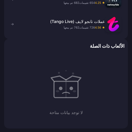
★ 4.25
654 تقييمات
682 تم بيعها
عملات تانجو لايف (Tango Live)
→
★ 4.56
726 تقييمات
762 تم بيعها
الألعاب ذات الصلة
لا توجد بيانات متاحة