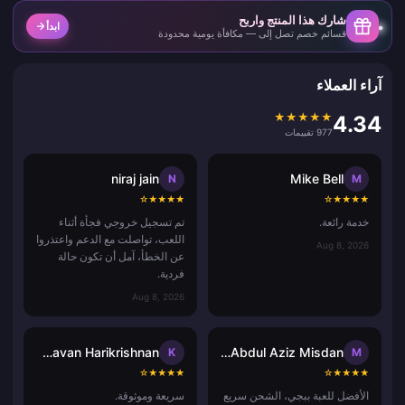
شارك هذا المنتج واربح
ابدأ
قسائم خصم تصل إلى — مكافأة يومية محدودة
آراء العملاء
★
★
★
★
★
4.34
977 تقييمات
niraj jain
Mike Bell
N
M
☆
★
★
★
★
☆
★
★
★
★
خدمة رائعة.
تم تسجيل خروجي فجأة أثناء
اللعب، تواصلت مع الدعم واعتذروا
Aug 8, 2026
عن الخطأ، آمل أن تكون حالة
فردية.
Aug 8, 2026
Kadavil Madhavan Harikrishnan
Muhammad Abdul Aziz Misdan
K
M
☆
★
★
★
★
☆
★
★
★
★
الأفضل للعبة ببجي، الشحن سريع
سريعة وموثوقة.