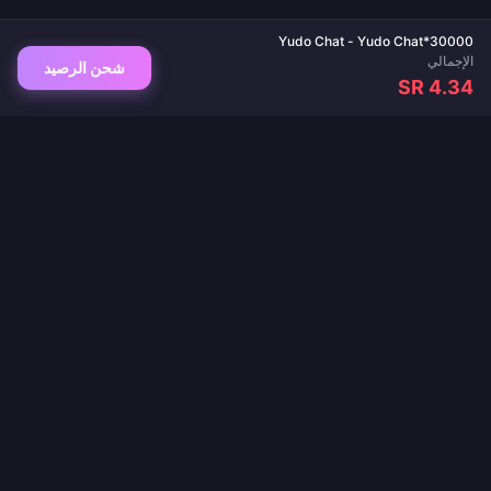
Yudo Chat - Yudo Chat*30000
الإجمالي
شحن الرصيد
SR 4.34
وجهتك الموثوقة لشحن الألعاب وتطبيقات البث المباشر. تسليم فوري، مدفوعات آمنة، وأفضل
الأسعار مضمونة.
تابعنا
·
·
·
·
·
من نحن
اتصل بنا
الأسئلة الشائعة
سياسة الإرجاع
سياسة الشحن
·
·
سياسة مكافحة غسل الأموال
سياسة الخصوصية
شروط الخدمة