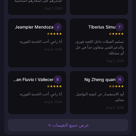
أشكرهم على أسعارهم المناسبة.
Aug 7, 2026
Jeampier Mendoza
Tiberius Simu
J
T
☆
★
★
★
★
☆
★
★
★
★
تسليم العملات داخل اللعبة فوري،
أنا راضٍ. أحب الخدمة الفورية.
والدعم الفني متعاون جداً في حل
Aug 6, 2026
أي مشكلة.
Aug 7, 2026
Bryan Fluvio I Vallecer
Ng Zheng quan
B
N
☆
★
★
★
★
☆
☆
★
★
★
أود الاستفسار عن كيفية التواصل
أنا راضٍ. أحب الخدمة الفورية.
معكم.
Aug 6, 2026
Aug 6, 2026
عرض جميع التقييمات →