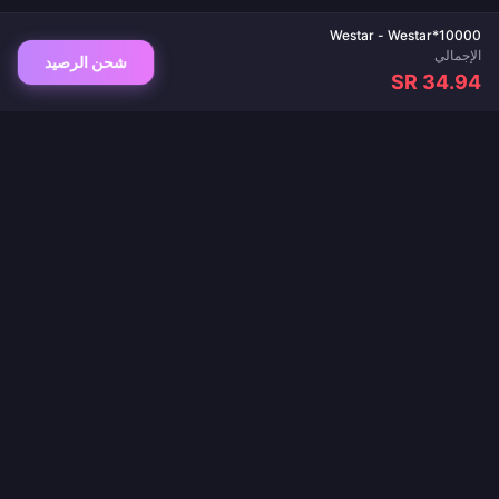
Westar - Westar*10000
الإجمالي
شحن الرصيد
SR 34.94
وجهتك الموثوقة لشحن الألعاب وتطبيقات البث المباشر. تسليم فوري، مدفوعات آمنة، وأفضل
الأسعار مضمونة.
تابعنا
·
·
·
·
·
من نحن
اتصل بنا
الأسئلة الشائعة
سياسة الإرجاع
سياسة الشحن
·
·
سياسة مكافحة غسل الأموال
سياسة الخصوصية
شروط الخدمة