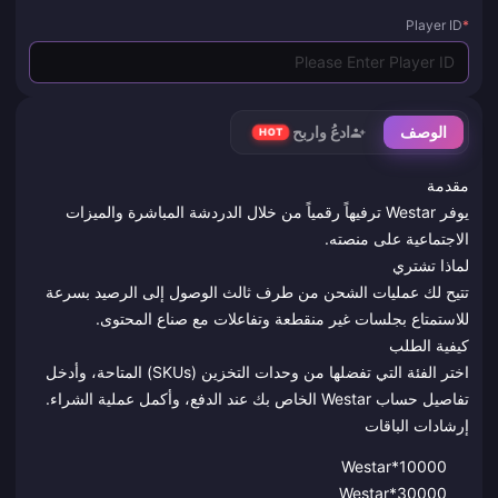
Player ID
*
الوصف
ادعُ واربح
HOT
مقدمة
يوفر Westar ترفيهاً رقمياً من خلال الدردشة المباشرة والميزات
الاجتماعية على منصته.
لماذا تشتري
تتيح لك عمليات الشحن من طرف ثالث الوصول إلى الرصيد بسرعة
للاستمتاع بجلسات غير منقطعة وتفاعلات مع صناع المحتوى.
كيفية الطلب
اختر الفئة التي تفضلها من وحدات التخزين (SKUs) المتاحة، وأدخل
تفاصيل حساب Westar الخاص بك عند الدفع، وأكمل عملية الشراء.
إرشادات الباقات
Westar*10000
Westar*30000