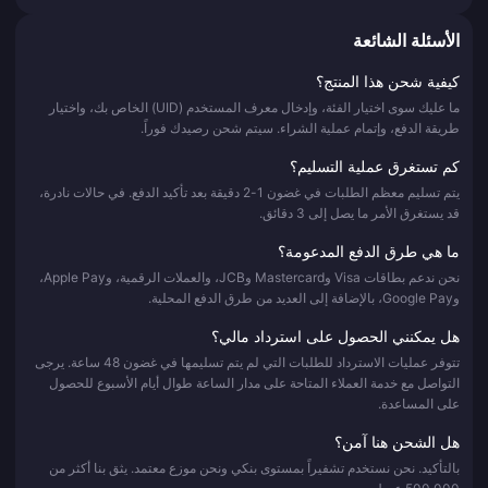
الأسئلة الشائعة
كيفية شحن هذا المنتج؟
ما عليك سوى اختيار الفئة، وإدخال معرف المستخدم (UID) الخاص بك، واختيار
طريقة الدفع، وإتمام عملية الشراء. سيتم شحن رصيدك فوراً.
كم تستغرق عملية التسليم؟
يتم تسليم معظم الطلبات في غضون 1-2 دقيقة بعد تأكيد الدفع. في حالات نادرة،
قد يستغرق الأمر ما يصل إلى 3 دقائق.
ما هي طرق الدفع المدعومة؟
نحن ندعم بطاقات Visa وMastercard وJCB، والعملات الرقمية، وApple Pay،
وGoogle Pay، بالإضافة إلى العديد من طرق الدفع المحلية.
هل يمكنني الحصول على استرداد مالي؟
تتوفر عمليات الاسترداد للطلبات التي لم يتم تسليمها في غضون 48 ساعة. يرجى
التواصل مع خدمة العملاء المتاحة على مدار الساعة طوال أيام الأسبوع للحصول
على المساعدة.
هل الشحن هنا آمن؟
بالتأكيد. نحن نستخدم تشفيراً بمستوى بنكي ونحن موزع معتمد. يثق بنا أكثر من