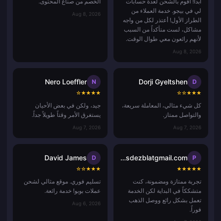
أبداً! أقوم بالشحن لعدة حسابات
الخصم من صناع المحتوى.
لي في بيجو. خدمة العملاء من
Aug 8, 2026
الطراز الأول! أعتذر لكل من واجه
مشاكل، لست متأكداً من السبب
لأنهم رائعون معي طوال الوقت.
Aug 8, 2026
Nero Loeffler
Dorji Gyeltshen
N
D
☆
★
★
★
★
☆
☆
★
★
★
كل شيء مثالي، المعاملة سريعة،
جيد، ولكن في بعض الأحيان
والتواصل ممتاز.
يستغرق الأمر وقتاً طويلاً جداً.
Aug 7, 2026
Aug 7, 2026
David James
pisdezblatgmail.com
D
P
☆
☆
★
★
★
★
★
★
★
★
تجربة ممتازة ومضمونة، كنت
تسليم فوري. موقع مثالي لشحن
متشككاً في البداية لكن الخدمة
عملات بوبو! خدمة رائعة.
تعمل بشكل رائع ووصل الذهب
Aug 6, 2026
فوراً.