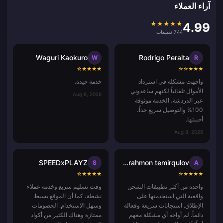
آراء العملاء
★
★
★
★
★
4.99
744 تقييمات
Waguri Kaokuro
Rodrigo Peralta
W
R
☆
★
★
★
★
☆
☆
★
★
★
واجهت مشكلة في استرداد
خدمة جيدة.
الأموال تلقائياً لكنهم ساعدوني
Aug 8, 2026
عبر الدردشة، الخدمة موثوقة
100% والتوصيل سريع جداً،
أحببتها.
Aug 8, 2026
SPEEDxPLAYZ
abdurahmon temirqulov
S
A
☆
★
★
★
★
☆
★
★
★
★
واحدة من أكثر تطبيقات الشحن
وقت تسليم سريع وخدمة عملاء
واقعية التي استخدمتها على
نشطة، كما أن الموقع بسيط
الإطلاق. استجابات سريعة وفعالة
وسهل الاستخدام. الخصومات
دائماً. لم أواجه أي مشكلة معهم
ممتازة وهناك الكثير من أكواد