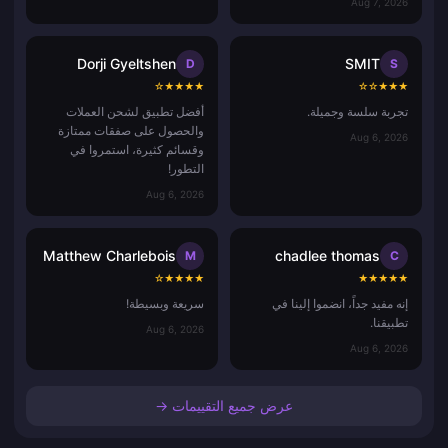
Aug 7, 2026
Dorji Gyeltshen
SMIT
D
S
☆
★
★
★
★
☆
☆
★
★
★
تجربة سلسة وجميلة.
أفضل تطبيق لشحن العملات
والحصول على صفقات ممتازة
Aug 6, 2026
وقسائم كثيرة، استمروا في
التطور!
Aug 6, 2026
Matthew Charlebois
chadlee thomas
M
C
☆
★
★
★
★
★
★
★
★
★
إنه مفيد جداً، انضموا إلينا في
سريعة وبسيطة!
تطبيقنا.
Aug 6, 2026
Aug 6, 2026
عرض جميع التقييمات →