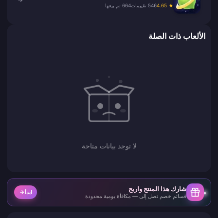
★ 4.65
546 تقييمات
664 تم بيعها
الألعاب ذات الصلة
لا توجد بيانات متاحة
شارك هذا المنتج واربح
ابدأ
قسائم خصم تصل إلى — مكافأة يومية محدودة