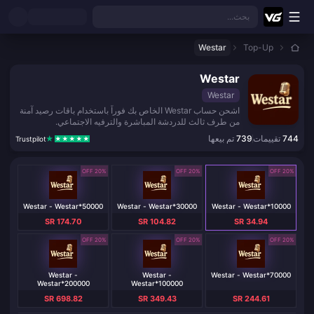
نتقل إلى المحتوى الرئيسي
بحث...
Westar
Top-Up
Westar
Westar
اشحن حساب Westar الخاص بك فوراً باستخدام باقات رصيد آمنة
من طرف ثالث للدردشة المباشرة والترفيه الاجتماعي.
744
تقييمات
739
تم بيعها
Trustpilot
20% OFF
20% OFF
20% OFF
Westar - Westar*50000
Westar - Westar*30000
Westar - Westar*10000
SR 174.70
SR 104.82
SR 34.94
20% OFF
20% OFF
20% OFF
Westar -
Westar -
Westar - Westar*70000
Westar*200000
Westar*100000
SR 698.82
SR 349.43
SR 244.61