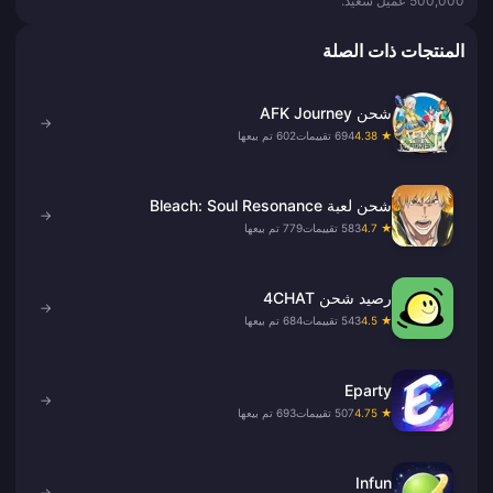
500,000 عميل سعيد.
المنتجات ذات الصلة
شحن AFK Journey
→
★ 4.38
694 تقييمات
602 تم بيعها
شحن لعبة Bleach: Soul Resonance
→
★ 4.7
583 تقييمات
779 تم بيعها
رصيد شحن 4CHAT
→
★ 4.5
543 تقييمات
684 تم بيعها
Eparty
→
★ 4.75
507 تقييمات
693 تم بيعها
Infun
→