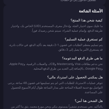
الأسئلة الشائعة
كيفية شحن هذا المنتج؟
ما عليك سوى اختيار الفئة، وإدخال معرف المستخدم (UID) الخاص بك، واختيار
طريقة الدفع، وإتمام عملية الشراء. سيتم شحن رصيدك فوراً.
كم تستغرق عملية التسليم؟
يتم تسليم معظم الطلبات في غضون 1-2 دقيقة بعد تأكيد الدفع. في حالات نادرة،
قد يستغرق الأمر ما يصل إلى 3 دقائق.
ما هي طرق الدفع المدعومة؟
نحن ندعم بطاقات Visa وMastercard وJCB، والعملات الرقمية، وApple Pay،
وGoogle Pay، بالإضافة إلى العديد من طرق الدفع المحلية.
هل يمكنني الحصول على استرداد مالي؟
تتوفر عمليات الاسترداد للطلبات التي لم يتم تسليمها في غضون 48 ساعة. يرجى
التواصل مع خدمة العملاء المتاحة على مدار الساعة طوال أيام الأسبوع للحصول
على المساعدة.
هل الشحن هنا آمن؟
بالتأكيد. نحن نستخدم تشفيراً بمستوى بنكي ونحن موزع معتمد. يثق بنا أكثر من