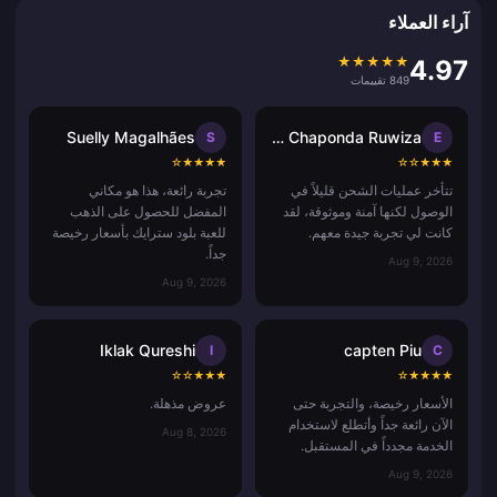
آراء العملاء
★
★
★
★
★
4.97
849 تقييمات
Suelly Magalhães
Ennie Brenda Chaponda Ruwiza
S
E
☆
★
★
★
★
☆
☆
★
★
★
تتأخر عمليات الشحن قليلاً في
تجربة رائعة، هذا هو مكاني
الوصول لكنها آمنة وموثوقة، لقد
المفضل للحصول على الذهب
كانت لي تجربة جيدة معهم.
للعبة بلود سترايك بأسعار رخيصة
جداً.
Aug 9, 2026
Aug 9, 2026
Iklak Qureshi
capten Piu
I
C
☆
☆
★
★
★
☆
★
★
★
★
الأسعار رخيصة، والتجربة حتى
عروض مذهلة.
الآن رائعة جداً وأتطلع لاستخدام
Aug 8, 2026
الخدمة مجدداً في المستقبل.
Aug 9, 2026