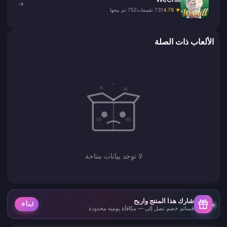
→
★ 4.78
731 تقييمات
752 تم بيعها
الألعاب ذات الصلة
لا توجد بيانات متاحة
شارك هذا المنتج واربح
ابدأ
قسائم خصم تصل إلى — مكافأة يومية محدودة