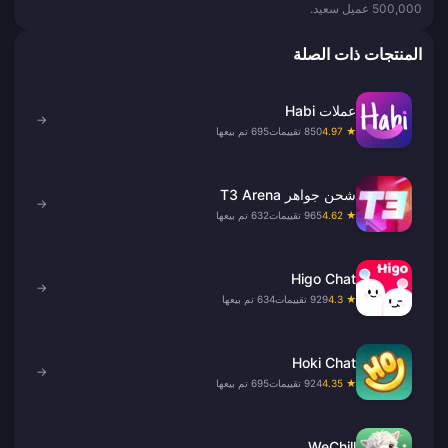
500,000 عميل سعيد.
المنتجات ذات الصلة
عملات Habi
→
★ 4.97
850 تقييمات
695 تم بيعها
شحن جواهر T3 Arena
→
★ 4.62
965 تقييمات
632 تم بيعها
Higo Chat
→
★ 4.3
929 تقييمات
634 تم بيعها
Hoki Chat
→
★ 4.35
924 تقييمات
695 تم بيعها
WeChill