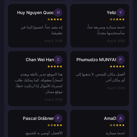
Huy Nguyen Quoc
Yeliz
H
Y
☆
★
★
★
★
☆
☆
★
★
★
خدمة ممتازة وسريعة جداً،
إنه مفيد جداً، انضموا إلينا في
سأستخدمها مجدداً.
تطبيقنا.
Aug 6, 2026
Aug 8, 2026
Chan Wei Han
Phumudzo MUNYAI
C
P
★
★
★
★
★
★
★
★
★
★
أفضل مكان للشحن. لا تذهبوا إلى
هذا الموقع جدير بالثقة ويقدم
أي مكان آخر.
أسعاراً معقولة، كما يمكنك طلب
استرداد الأموال إذا ارتكبت خطأ،
Aug 6, 2026
موقع ممتاز.
Aug 6, 2026
Pascal Gräbner
AmaD
P
A
☆
☆
★
★
★
☆
☆
★
★
★
خدمة ممتازة.
الأفضل، أوصي به للجميع.