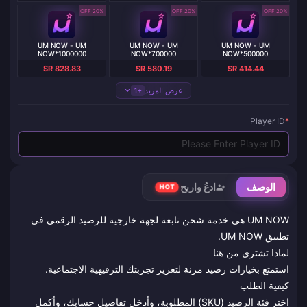
20% OFF
20% OFF
20% OFF
UM NOW - UM
UM NOW - UM
UM NOW - UM
NOW*1000000
NOW*700000
NOW*500000
SR 828.83
SR 580.19
SR 414.44
عرض المزيد
+1
Player ID
*
الوصف
ادعُ واربح
HOT
UM NOW هي خدمة شحن تابعة لجهة خارجية للرصيد الرقمي في
تطبيق UM NOW.
لماذا تشتري من هنا
استمتع بخيارات رصيد مرنة لتعزيز تجربتك الترفيهية الاجتماعية.
كيفية الطلب
اختر فئة الرصيد (SKU) المطلوبة، وأدخل تفاصيل حسابك، وأكمل