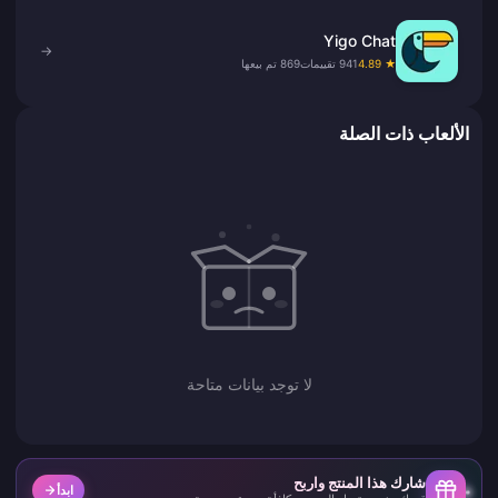
Yigo Chat
→
★ 4.89
941 تقييمات
869 تم بيعها
الألعاب ذات الصلة
لا توجد بيانات متاحة
شارك هذا المنتج واربح
ابدأ