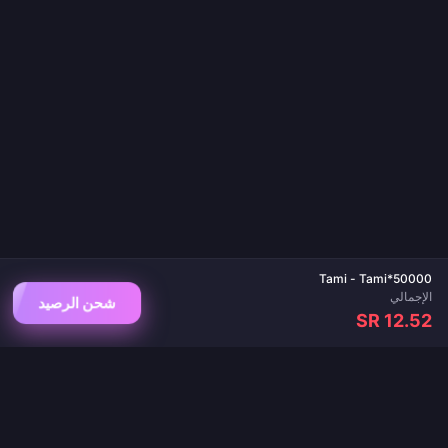
Tami - Tami*50000
الإجمالي
شحن الرصيد
SR 12.52