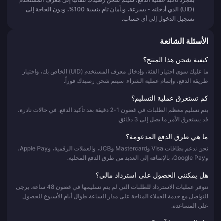
(UID) الذي أدخلته - بسرعة، وبأمان تام بنسبة 100%، ودون الحاجة إلى
تسجيل الدخول إلى أي حساب.
الأسئلة الشائعة
كيفية شحن هذا المنتج؟
ما عليك سوى اختيار الفئة، وإدخال معرف المستخدم (UID) الخاص بك، واختيار
طريقة الدفع، وإتمام عملية الشراء. سيتم شحن رصيدك فوراً.
كم تستغرق عملية التسليم؟
يتم تسليم معظم الطلبات في غضون 1-2 دقيقة بعد تأكيد الدفع. في حالات نادرة،
قد يستغرق الأمر ما يصل إلى 3 دقائق.
ما هي طرق الدفع المدعومة؟
نحن ندعم بطاقات Visa وMastercard وJCB، والعملات الرقمية، وApple Pay،
وGoogle Pay، بالإضافة إلى العديد من طرق الدفع المحلية.
هل يمكنني الحصول على استرداد مالي؟
تتوفر عمليات الاسترداد للطلبات التي لم يتم تسليمها في غضون 48 ساعة. يرجى
التواصل مع خدمة العملاء المتاحة على مدار الساعة طوال أيام الأسبوع للحصول
على المساعدة.