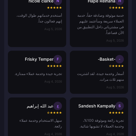
nicole clarke
Hape Reihana
N
H
★
★
★
★
★
☆
★
★
★
★
خدمة موثوقة وصادقة حقاً، خدمة
أستخدم خدماتهم طوال الوقت،
العملاء سريعة وسأعتمد عليهم
إنهم فعالون جداً.
في مشترياتي داخل التطبيق من
Aug 5, 2026
الآن فصاعداً.
Aug 5, 2026
Frisky Temper
-Basket-
F
-
★
★
★
★
★
☆
★
★
★
★
أسعار وخدمة جيدة، لقد اشتريت
تجربة جيدة وخدمة عملاء ممتازة.
منهم ثلاث مرات.
Aug 4, 2026
Aug 5, 2026
Sandesh Kampally
عبد الله إبراهيم
S
ع
☆
★
★
★
★
★
★
★
★
★
تجربة رائعة وموثوقة 100%،
سهل الاستخدام وخدمة عملاء
وخدمة العملاء لا تشوبها شائبة.
رائعة.
Aug 4, 2026
Aug 4, 2026