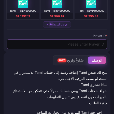
Tami - Tami*5000000
Tami - Tami*2000000
Tami - Tami*1000000
SR 1252.17
SR 500.87
SR 250.43
عرض المزيد
+1
Player ID
*
الوصف
ادعُ واربح
HOT
يتيح لك شحن Tami إضافة رصيد إلى حساب Tami للاستمرار في
استخدام منصة الترفيه الاجتماعي.
لماذا تشتري Tami
شراء شحنات Tami يبقي حسابك ممولاً حتى تتمكن من الاستمتاع
بالميزات دون انقطاع دون تبديل التطبيقات.
كيفية الطلب
اختر فئة Tami المرغوبة من الخيارات المتاحة.