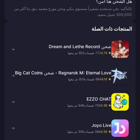
هل الشحن هنا آمن؟
بالتأكيد. نحن نستخدم تشفيراً بمستوى بنكي ونحن موزع معتمد. يثق بنا أكثر من
500,000 عميل سعيد.
المنتجات ذات الصلة
شحن Dream and Lethe Record
→
★ 4.74
772 تقييمات
852 تم بيعها
Ragnarok M: Eternal Love - شحن Big Cat Coins
→
★ 4.16
684 تقييمات
824 تم بيعها
EZZO CHAT
→
★ 4.38
705 تقييمات
946 تم بيعها
Joyo Live
→
★ 4.56
566 تقييمات
505 تم بيعها