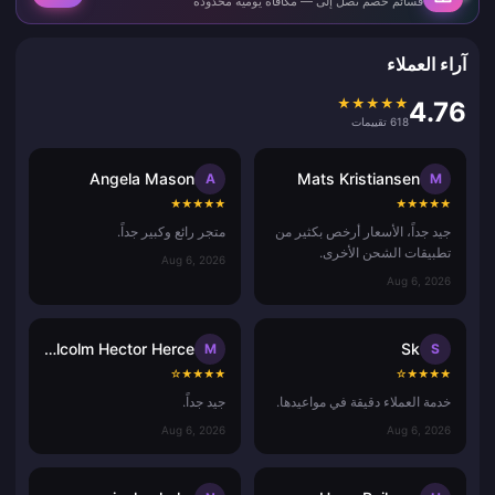
قسائم خصم تصل إلى — مكافأة يومية محدودة
آراء العملاء
★
★
★
★
★
4.76
618 تقييمات
Angela Mason
Mats Kristiansen
A
M
★
★
★
★
★
★
★
★
★
★
جيد جداً، الأسعار أرخص بكثير من
متجر رائع وكبير جداً.
تطبيقات الشحن الأخرى.
Aug 6, 2026
Aug 6, 2026
Malcolm Hector Herce
Sk
M
S
☆
★
★
★
★
☆
★
★
★
★
خدمة العملاء دقيقة في مواعيدها.
جيد جداً.
Aug 6, 2026
Aug 6, 2026