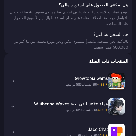
هل يمكنني الحصول على استرداد مالي؟
تتوفر عمليات الاسترداد للطلبات التي لم يتم تسليمها في غضون 48 ساعة. يرجى
التواصل مع خدمة العملاء المتاحة على مدار الساعة طوال أيام الأسبوع للحصول
على المساعدة.
هل الشحن هنا آمن؟
بالتأكيد. نحن نستخدم تشفيراً بمستوى بنكي ونحن موزع معتمد. يثق بنا أكثر من
500,000 عميل سعيد.
المنتجات ذات الصلة
Growtopia Gems
→
★ 4.38
890 تقييمات
585 تم بيعها
عملة Lunite في لعبة Wuthering Waves
→
★ 4.69
565 تقييمات
620 تم بيعها
Jaco Chat
→
★ 4.8
655 تقييمات
684 تم بيعها