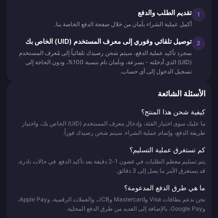
تقديم الطلب والدفع
1
أكمل عملية الشراء بأمان من خلال صفحة الدفع الخاصة بنا.
توصيل تلقائي وفوري إلى معرف المستخدم (UID) الخاص بك
2
بمجرد تأكيد عملية الدفع، سيتم شحن رصيدك تلقائياً إلى مُعرف المستخدم
(UID) الذي أدخلته - بسرعة، وبأمان تام بنسبة 100%، ودون الحاجة إلى
تسجيل الدخول إلى أي حساب.
الأسئلة الشائعة
كيفية شحن هذا المنتج؟
ما عليك سوى اختيار الفئة، وإدخال معرف المستخدم (UID) الخاص بك، واختيار
طريقة الدفع، وإتمام عملية الشراء. سيتم شحن رصيدك فوراً.
كم تستغرق عملية التسليم؟
يتم تسليم معظم الطلبات في غضون 1-2 دقيقة بعد تأكيد الدفع. في حالات نادرة،
قد يستغرق الأمر ما يصل إلى 3 دقائق.
ما هي طرق الدفع المدعومة؟
نحن ندعم بطاقات Visa وMastercard وJCB، والعملات الرقمية، وApple Pay،
وGoogle Pay، بالإضافة إلى العديد من طرق الدفع المحلية.