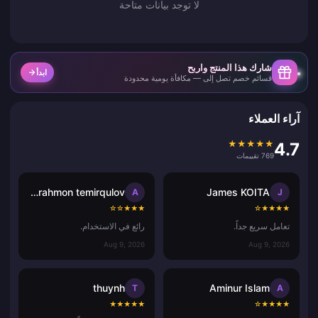
لا توجد بيانات متاحة
شارك هذا المنتج واربح
ابدأ
قسائم خصم تصل إلى — مكافأة يومية محدودة
آراء العملاء
★
★
★
★
★
4.7
769 تقييمات
abdurahmon temirqulov
James KOITA
A
J
☆
☆
★
★
★
☆
★
★
★
★
تعامل سريع جداً.
رائع في الاستخدام.
Aug 9, 2026
Aug 9, 2026
thuynh
Aminur Islam
T
A
★
★
★
★
★
☆
★
★
★
★