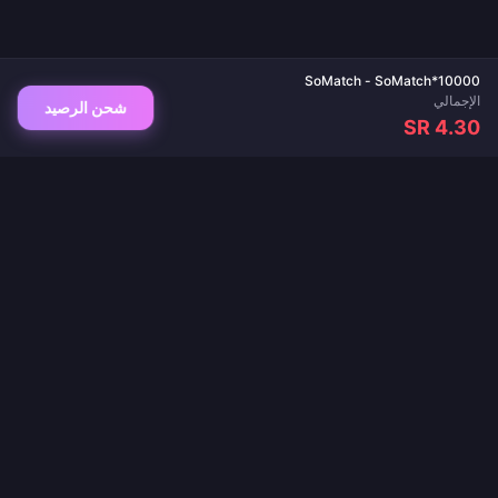
SoMatch - SoMatch*10000
الإجمالي
شحن الرصيد
SR 4.30
وجهتك الموثوقة لشحن الألعاب وتطبيقات البث المباشر. تسليم فوري، مدفوعات آمنة، وأفضل
الأسعار مضمونة.
تابعنا
·
·
·
·
·
من نحن
اتصل بنا
الأسئلة الشائعة
سياسة الإرجاع
سياسة الشحن