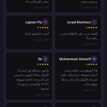
سريع ورخيص.
متجر رائع وكبير جداً.
Aug 8, 2026
Aug 9, 2026
capten Piu
Israel Martinez
C
I
☆
☆
★
★
★
☆
★
★
★
★
أفضل تجربة على الإطلاق! تجربة
أحببت التطبيق كثيراً.
رائعة جداً!
Aug 8, 2026
Aug 8, 2026
Sk
Mohammad Alsharif
S
M
☆
☆
★
★
★
☆
★
★
★
★
هذا الموقع جدير بالثقة ويقدم
واجهت مشكلة في استرداد
أسعاراً معقولة، كما يمكنك طلب
الأموال تلقائياً لكنهم ساعدوني
استرداد الأموال إذا ارتكبت خطأ،
عبر الدردشة، الخدمة موثوقة
موقع ممتاز.
100% والتوصيل سريع جداً،
أحببتها.
Aug 7, 2026
Aug 7, 2026