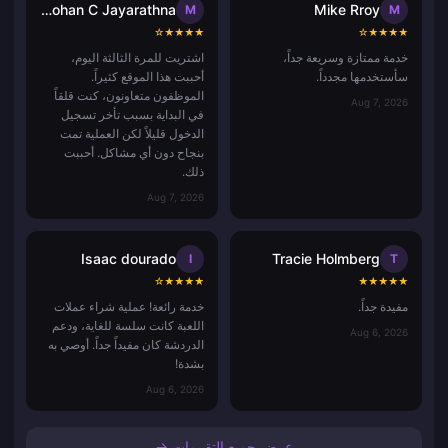
Mohan C Jayarathna
Mike Rroy
M
M
☆
★
★
★
★
☆
★
★
★
★
خدمة ممتازة وسريعة جداً،
اشتريت للمرة الثالثة اليوم،
سأستخدمها مجدداً.
أحببت هذا الموقع كثيراً.
الموظفون متعاونون، كنت قلقاً
Aug 7, 2026
في البداية بسبب تأخر تسجيل
الدخول قليلاً لكن العملية تمت
بنجاح دون أي مشاكل. أحببت
ذلك.
Aug 7, 2026
Isaac dourado
Tracie Holmberg
I
T
☆
★
★
★
★
★
★
★
★
★
مفيدة جداً.
خدمة رائعة! عملية شراء عملات
اللعبة كانت سلسة للغاية، ودعم
Aug 6, 2026
الدردشة كان مفيداً جداً. أوصي به
بشدة!
Aug 6, 2026
عرض جميع التقييمات →