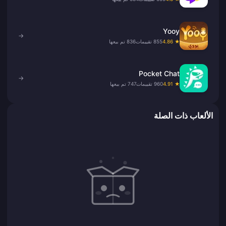
Yooy
→
★ 4.86
855 تقييمات
836 تم بيعها
Pocket Chat
→
★ 4.91
960 تقييمات
747 تم بيعها
الألعاب ذات الصلة