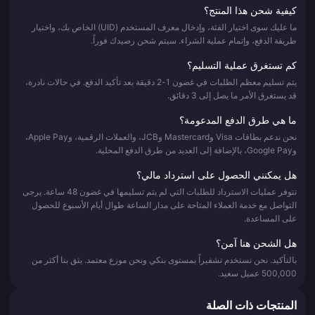
كيفية شحن هذا المنتج؟
ما عليك سوى اختيار الفئة، وإدخال معرف المستخدم (UID) الخاص بك، واختيار
طريقة الدفع، وإتمام عملية الشراء. سيتم شحن رصيدك فوراً.
كم تستغرق عملية التسليم؟
يتم تسليم معظم الطلبات في غضون 1-2 دقيقة بعد تأكيد الدفع. في حالات نادرة،
قد يستغرق الأمر ما يصل إلى 3 دقائق.
ما هي طرق الدفع المدعومة؟
نحن ندعم بطاقات Visa وMastercard وJCB، والعملات الرقمية، وApple Pay،
وGoogle Pay، بالإضافة إلى العديد من طرق الدفع المحلية.
هل يمكنني الحصول على استرداد مالي؟
تتوفر عمليات الاسترداد للطلبات التي لم يتم تسليمها في غضون 48 ساعة. يرجى
التواصل مع خدمة العملاء المتاحة على مدار الساعة طوال أيام الأسبوع للحصول
على المساعدة.
هل الشحن هنا آمن؟
بالتأكيد. نحن نستخدم تشفيراً بمستوى بنكي ونحن موزع معتمد. يثق بنا أكثر من
500,000 عميل سعيد.
المنتجات ذات الصلة