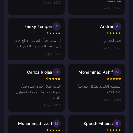
مئة بالمئة.
Aug 5, 2026
Aug 6, 2026
Frisky Temper
Andrei
F
A
☆
★
★
★
★
☆
★
★
★
★
جيد، أعجبني.
أنا سعيد جداً بالخدمة، أحتاج فقط
إلى توفير المزيد من الكوبونات.
Aug 5, 2026
Aug 4, 2026
Carlos Riojas
Mohammad Ashif
C
M
☆
★
★
★
★
☆
☆
★
★
★
أستخدم الخدمة بشكل جيد جداً،
خدمة عملاء جيدة. جيدة جداً،
شكراً لكم.
وموظفو خدمة العملاء متعاونون
للغاية.
Aug 4, 2026
Aug 4, 2026
Muhammad Izzat
Spaeth Fitness
M
S
★
★
★
★
★
☆
★
★
★
★