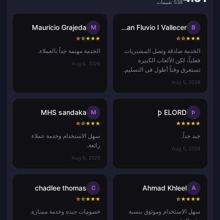
538 تقييمات
Mauricio Grajeda
Bryan Fluvio I Vallecer
M
B
☆
☆
★
★
★
☆
☆
★
★
★
الخدمة صادقة وتصل المشتريات
الخدمة مهتمة جداً بالعملاء.
فعلياً، لكن الألعاب الكبيرة
Aug 6, 2026
تستغرق وقتاً أطول في التسليم.
Aug 6, 2026
MHS sandaka
þ ELORD
M
Þ
☆
☆
★
★
★
★
★
★
★
★
جيد جداً.
سهل الاستخدام وخدمة عملاء
رائعة.
Aug 6, 2026
Aug 6, 2026
chadlee thomas
Ahmad Khleel
C
A
☆
☆
★
★
★
☆
★
★
★
★
سهل الاستخدام وموثوق بنسبة
خصومات جيدة وخدمة ممتازة.