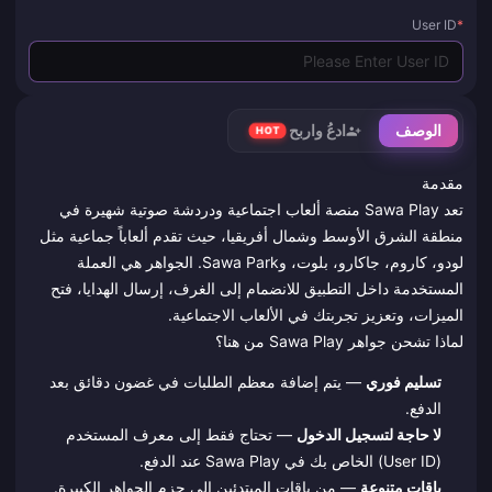
User ID
*
الوصف
ادعُ واربح
HOT
مقدمة
تعد Sawa Play منصة ألعاب اجتماعية ودردشة صوتية شهيرة في
منطقة الشرق الأوسط وشمال أفريقيا، حيث تقدم ألعاباً جماعية مثل
لودو، كاروم، جاكارو، بلوت، وSawa Park. الجواهر هي العملة
المستخدمة داخل التطبيق للانضمام إلى الغرف، إرسال الهدايا، فتح
الميزات، وتعزيز تجربتك في الألعاب الاجتماعية.
لماذا تشحن جواهر Sawa Play من هنا؟
تسليم فوري
— يتم إضافة معظم الطلبات في غضون دقائق بعد
الدفع.
لا حاجة لتسجيل الدخول
— تحتاج فقط إلى معرف المستخدم
(User ID) الخاص بك في Sawa Play عند الدفع.
باقات متنوعة
— من باقات المبتدئين إلى حزم الجواهر الكبيرة.