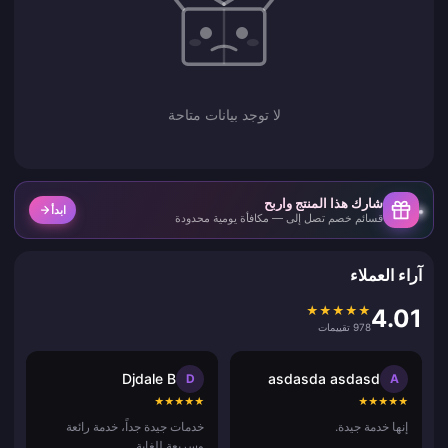
لا توجد بيانات متاحة
شارك هذا المنتج واربح
ابدأ
قسائم خصم تصل إلى — مكافأة يومية محدودة
آراء العملاء
★
★
★
★
★
4.01
978 تقييمات
Djdale B
asdasda asdasd
D
A
★
★
★
★
★
★
★
★
★
★
إنها خدمة جيدة.
خدمات جيدة جداً، خدمة رائعة
وسريعة للغاية.