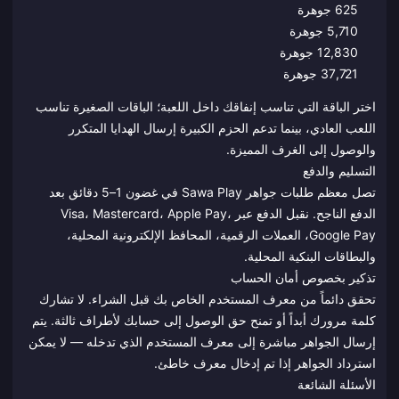
625 جوهرة
5,710 جوهرة
12,830 جوهرة
37,721 جوهرة
اختر الباقة التي تناسب إنفاقك داخل اللعبة؛ الباقات الصغيرة تناسب
اللعب العادي، بينما تدعم الحزم الكبيرة إرسال الهدايا المتكرر
والوصول إلى الغرف المميزة.
التسليم والدفع
تصل معظم طلبات جواهر Sawa Play في غضون 1–5 دقائق بعد
الدفع الناجح. نقبل الدفع عبر Visa، Mastercard، Apple Pay،
Google Pay، العملات الرقمية، المحافظ الإلكترونية المحلية،
والبطاقات البنكية المحلية.
تذكير بخصوص أمان الحساب
تحقق دائماً من معرف المستخدم الخاص بك قبل الشراء. لا تشارك
كلمة مرورك أبداً أو تمنح حق الوصول إلى حسابك لأطراف ثالثة. يتم
إرسال الجواهر مباشرة إلى معرف المستخدم الذي تدخله — لا يمكن
استرداد الجواهر إذا تم إدخال معرف خاطئ.
الأسئلة الشائعة