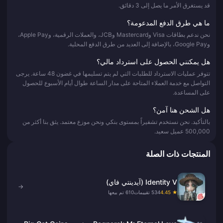
قد يستغرق الأمر ما يصل إلى 3 دقائق.
ما هي طرق الدفع المدعومة؟
نحن ندعم بطاقات Visa وMastercard وJCB، والعملات الرقمية، وApple Pay،
وGoogle Pay، بالإضافة إلى العديد من طرق الدفع المحلية.
هل يمكنني الحصول على استرداد مالي؟
تتوفر عمليات الاسترداد للطلبات التي لم يتم تسليمها في غضون 48 ساعة. يرجى
التواصل مع خدمة العملاء المتاحة على مدار الساعة طوال أيام الأسبوع للحصول
على المساعدة.
هل الشحن هنا آمن؟
بالتأكيد. نحن نستخدم تشفيراً بمستوى بنكي ونحن موزع معتمد. يثق بنا أكثر من
500,000 عميل سعيد.
المنتجات ذات الصلة
Identity V (آيدينتي فاي)
→
★ 4.45
534 تقييمات
610 تم بيعها