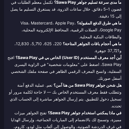
ما مدى سرعة تسليم جواهر Sawa Play؟
تكتمل معظم الطلبات في
غضون 1–5 دقائق. خلال ساعات الذروة، قد يستغرق التسليم ما يصل
إلى 15 دقيقة.
ما هي طرق الدفع المقبولة؟
Visa، Mastercard، Apple Pay،
Google Pay، العملات الرقمية، المحافظ الإلكترونية المحلية،
والبطاقات البنكية المحلية.
ما هي أحجام باقات الجواهر المتاحة؟
220، 625، 5,710، 12,830،
و37,721 جوهرة.
أين أجد معرف المستخدم (User ID) الخاص بي في Sawa Play؟
افتح
Sawa Play، اضغط على "معلومات شخصية" في الزاوية اليسرى
السفلية، وانسخ المعرف الرقمي الظاهر في صفحة ملفك الشخصي
أسفل صورتك.
هل شحن جواهر Sawa Play من هنا آمن؟
نعم. عملية الدفع آمنة
وتتطلب فقط معرف المستخدم الخاص بك — لا حاجة لكلمة مرور أو
تسجيل دخول للتطبيق. يتم إرسال الجواهر مباشرة إلى الحساب الذي
تحدده.
في ماذا يمكنني استخدام جواهر Sawa Play؟
تفتح الجواهر ميزات
مميزة، وتسمح لك بالانضمام إلى المباريات الجماعية، وإرسال الهدايا
في غرف الدردشة الصوتية، والوصول إلى ألعاب مثل لودو، كاروم،