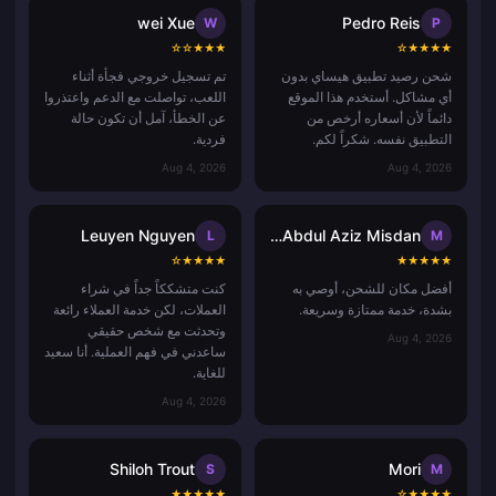
wei Xue
Pedro Reis
W
P
☆
☆
★
★
★
☆
★
★
★
★
شحن رصيد تطبيق هيساي بدون
تم تسجيل خروجي فجأة أثناء
أي مشاكل. أستخدم هذا الموقع
اللعب، تواصلت مع الدعم واعتذروا
دائماً لأن أسعاره أرخص من
عن الخطأ، آمل أن تكون حالة
التطبيق نفسه. شكراً لكم.
فردية.
Aug 4, 2026
Aug 4, 2026
Leuyen Nguyen
Muhammad Abdul Aziz Misdan
L
M
☆
★
★
★
★
★
★
★
★
★
أفضل مكان للشحن، أوصي به
كنت متشككاً جداً في شراء
بشدة، خدمة ممتازة وسريعة.
العملات، لكن خدمة العملاء رائعة
وتحدثت مع شخص حقيقي
Aug 4, 2026
ساعدني في فهم العملية. أنا سعيد
للغاية.
Aug 4, 2026
Shiloh Trout
Mori
S
M
★
★
★
★
★
☆
★
★
★
★