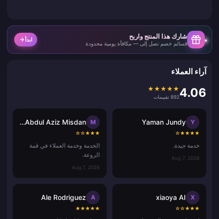
شارك هذا المنتج واربح
ابدأ
قسائم خصم تصل إلى — مكافأة يومية محدودة
آراء العملاء
★
★
★
★
★
4.06
892 تقييمات
Muhammad Abdul Aziz Misdan
Yaman Jundy
M
Y
☆
☆
★
★
★
☆
★
★
★
★
خدمة جيدة.
الخدمة وخدمة العملاء في قمة
الروعة.
Aug 7, 2026
Aug 7, 2026
Ale Rodriguez
xiaoya AI
A
X
★
★
★
★
★
☆
☆
★
★
★