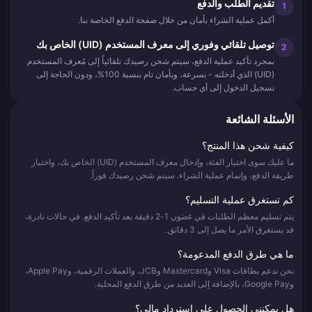
تقديم الطلب والدفع
1
أكمل عملية الشراء بأمان من خلال صفحة الدفع الخاصة بنا.
توصيل تلقائي وفوري إلى معرف المستخدم (UID) الخاص بك
2
بمجرد تأكيد عملية الدفع، سيتم شحن رصيدك تلقائياً إلى مُعرف المستخدم
(UID) الذي أدخلته - بسرعة، وبأمان تام بنسبة 100%، ودون الحاجة إلى
تسجيل الدخول إلى أي حساب.
الأسئلة الشائعة
كيفية شحن هذا المنتج؟
ما عليك سوى اختيار الفئة، وإدخال معرف المستخدم (UID) الخاص بك، واختيار
طريقة الدفع، وإتمام عملية الشراء. سيتم شحن رصيدك فوراً.
كم تستغرق عملية التسليم؟
يتم تسليم معظم الطلبات في غضون 1-2 دقيقة بعد تأكيد الدفع. في حالات نادرة،
قد يستغرق الأمر ما يصل إلى 3 دقائق.
ما هي طرق الدفع المدعومة؟
نحن ندعم بطاقات Visa وMastercard وJCB، والعملات الرقمية، وApple Pay،
وGoogle Pay، بالإضافة إلى العديد من طرق الدفع المحلية.
هل يمكنني الحصول على استرداد مالي؟