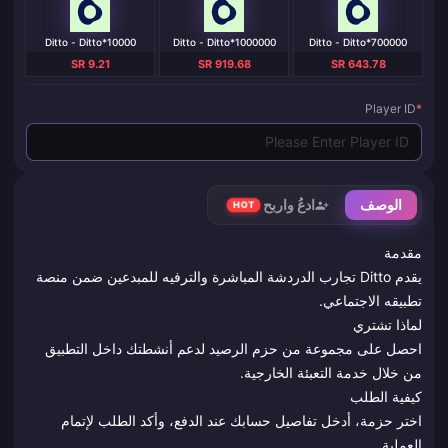
Ditto - Ditto*10000
Ditto - Ditto*1000000
Ditto - Ditto*700000
SR 9.21
SR 919.68
SR 643.78
Player ID
*
الوصف
ادعُ واربح
HOT
مقدمة
يقدم Ditto تجارب الدردشة المباشرة والترفيه للمبدعين ضمن منصة
تطبيقه الاجتماعي.
لماذا تشتري
احصل على مجموعة من حزم الرصيد لدعم أنشطتك داخل التطبيق
من خلال خدمة التعبئة الخارجية.
كيفية الطلب
اختر حزمة، أدخل تفاصيل حسابك عند الدفع، وأكد الطلب لإتمام
العملية.