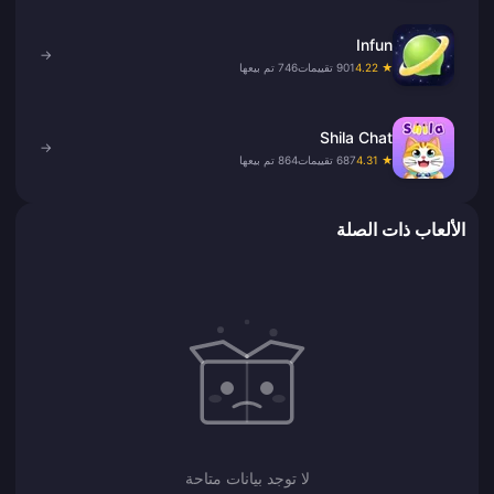
Infun
→
★ 4.22
901 تقييمات
746 تم بيعها
Shila Chat
→
★ 4.31
687 تقييمات
864 تم بيعها
الألعاب ذات الصلة
لا توجد بيانات متاحة