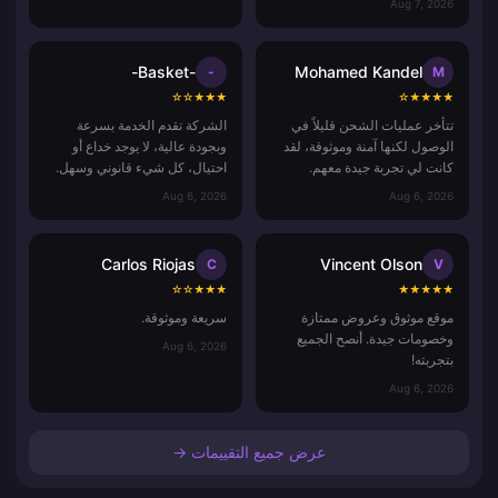
Aug 7, 2026
-Basket-
Mohamed Kandel
-
M
☆
☆
★
★
★
☆
★
★
★
★
تتأخر عمليات الشحن قليلاً في
الشركة تقدم الخدمة بسرعة
الوصول لكنها آمنة وموثوقة، لقد
وبجودة عالية، لا يوجد خداع أو
كانت لي تجربة جيدة معهم.
احتيال، كل شيء قانوني وسهل.
Aug 6, 2026
Aug 6, 2026
Carlos Riojas
Vincent Olson
C
V
☆
☆
★
★
★
★
★
★
★
★
موقع موثوق وعروض ممتازة
سريعة وموثوقة.
وخصومات جيدة. أنصح الجميع
Aug 6, 2026
بتجربته!
Aug 6, 2026
عرض جميع التقييمات →