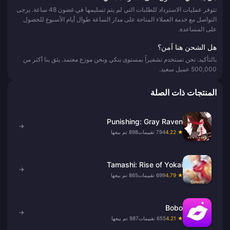
تتوفر عمليات الاسترداد للطلبات التي لم يتم تسليمها في غضون 48 ساعة. يرجى
التواصل مع خدمة العملاء المتاحة على مدار الساعة طوال أيام الأسبوع للحصول
على المساعدة.
هل الشحن هنا آمن؟
بالتأكيد. نحن نستخدم تشفيراً بمستوى بنكي ونحن موزع معتمد. يثق بنا أكثر من
500,000 عميل سعيد.
المنتجات ذات الصلة
Punishing: Gray Raven
→
★ 4.22
794 تقييمات
898 تم بيعها
Tamashi: Rise of Yokai
→
★ 4.79
699 تقييمات
865 تم بيعها
Bobo
→
★ 4.21
655 تقييمات
987 تم بيعها