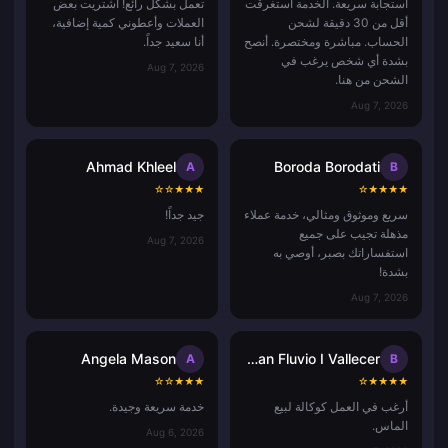
استجابة سريعة. الخدمة استغرقت
تعمل بشكل رائع! اشتريت بعض
أقل من 30 دقيقة لشحن
العملات وأعطوني كمية إضافية،
الحساب. مباشرة ومختصرة. أنصح
أنا سعيد جداً.
بشدة أي شخص يرغب في
Aug 7, 2026
الشحن من هنا.
Aug 7, 2026
Ahmad Khleel
Boroda Borodati
A
B
☆
☆
★
★
★
☆
★
★
★
★
سريع وموثوق ومثالي، خدمة عملاء
جيد جداً!
مذهلة تجيب على جميع
Aug 7, 2026
استفساراتك بصبر، أوصي به
بشدة!
Aug 7, 2026
Angela Mason
Bryan Fluvio I Vallecer
A
B
☆
☆
★
★
★
☆
★
★
★
★
أرغب في العمل كوكالة لبيع
خدمة سريعة وجيدة.
الماس.
Aug 6, 2026