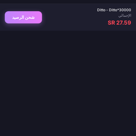
Ditto - Ditto*30000
الإجمالي
شحن الرصيد
SR 27.59
وجهتك الموثوقة لشحن الألعاب وتطبيقات البث المباشر. تسليم فوري، مدفوعات آمنة، وأفضل
الأسعار مضمونة.
تابعنا
·
·
·
·
·
من نحن
اتصل بنا
الأسئلة الشائعة
سياسة الإرجاع
سياسة الشحن
·
·
سياسة مكافحة غسل الأموال
سياسة الخصوصية
شروط الخدمة