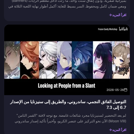
بميزانية صفرية، ودون إنفاق سنت واحد، ما زلت أدخل معظم الرايات (banners)
ومعي ضمان كامل ومحفوظ. السر بسيط للغاية: أكمل أطوار نهاية اللعبة الثلاثة في
كل دورة، وأنجز التدريب اليومي (Daily Training) مع...
اقرأ المزيد
2026-05-26
التوصيل الفائق النجمي، ساندروني، والطريق إلى سنيزنايا من الإصدار
6.7 إلى 7.3
لم يعد التحضير لسنيزنايا مجرد شائعات غامضة. مع توجه لافتة "القمر الثامن"
(Moon VIII) الآن نحو التركيز على عنصر الكريو، وأخيراً تأكيد إصدار ساندروني
(ماريونيت، النذير السابع من فاتوي)، أصبح شكل تحدي...
اقرأ المزيد