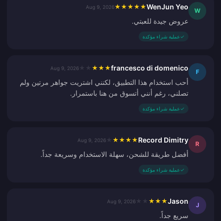
WenJun Yeo
★
★
★
★
★
Aug 9, 2026
W
عروض جيدة للعبتي.
✓
عملية شراء مؤكدة
francesco di domenico
★
★
★
★
★
Aug 9, 2026
F
أحب استخدام هذا التطبيق، لكنني اشتريت جواهر مرتين ولم
تصلني، رغم أنني أتسوق من هنا باستمرار.
✓
عملية شراء مؤكدة
Record Dimitry
★
★
★
★
★
Aug 9, 2026
R
أفضل طريقة للشحن، سهلة الاستخدام وسريعة جداً.
✓
عملية شراء مؤكدة
Jason
★
★
★
★
★
Aug 9, 2026
J
سريع جداً.