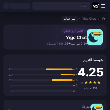
نتقل إلى المحتوى الرئيسي
بحث...
Yigo Chat
المراجعات
←
العودة إلى المنتج
Yigo Chat
916 تم البيع
★
4.25
758 تقييمات
متوسط التقييم
4.25
5
45%
★
4
20%
★
3
35%
★
★
★
★
★
★
2
0%
★
758 تقييمات
1
0%
★
اشترِ الآن
اشترِ الآن
→