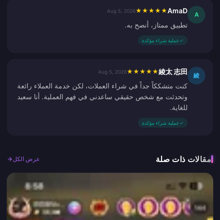
AmaD
★
★
★
★
★
Aug 5, 2026
A
تطبيق ممتاز، أنصح به.
✓
عملية شراء مؤكدة
綾太 志田
★
★
★
★
★
Aug 5, 2026
綾
كنت متشككاً جداً في شراء العملات، لكن خدمة العملاء رائعة
وتحدثت مع شخص حقيقي ساعدني في فهم العملية. أنا سعيد
للغاية.
✓
عملية شراء مؤكدة
مقالات ذات صلة
عرض الكل