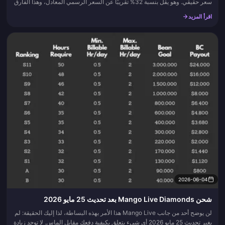
سعر حقيقي. وهو يقل بنسبة 32% تقريبًا عن السعر الرسمي المعادل، وهذا الفارق
البسيط يعني أنه يجب عليك دراسة البائع قبل السعر. معظم...
اقرأ المزيد
2026-06-04
شحن Mango Live Diamonds بعد تحديث 25 مايو 2026
لن يوضح أحد من جانب Mango Live هذا الأمر بهذه البساطة، لذا إليك الحقيقة: لم
يغير تحديث 25 مايو 2026 أي شيء يتعلق بكيفية دفعك مقابل الماس. لا توجد زيادة