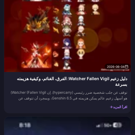
2026-06-04
دليل زعيم Watcher Fallen Vigil: الفرق، الغنائم، وكيفية هزيمته
بسرعة
توقف عن جلب شخصية ضرر رئيسي (hypercarry). إن Watcher (Fallen Vigil)
هو أسهل زعيم عالم يمكن هزيمته في Genshin 6.5، وبمجرد أن تتوقف عن
معاملته كسباق لإلحاق الضرر، تنهار المعركة بأكملها إلى حلقة قصيرة...
اقرأ المزيد