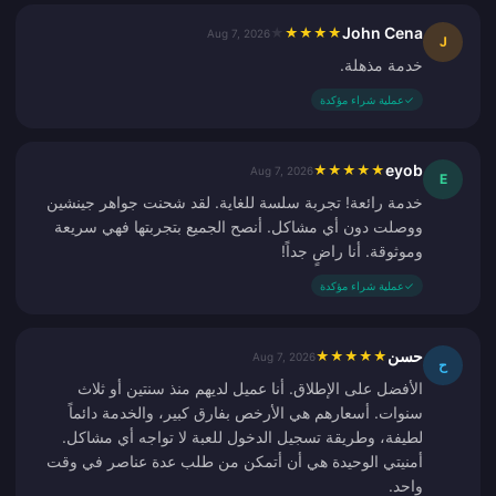
John Cena
★
★
★
★
★
Aug 7, 2026
J
خدمة مذهلة.
✓
عملية شراء مؤكدة
eyob
★
★
★
★
★
Aug 7, 2026
E
خدمة رائعة! تجربة سلسة للغاية. لقد شحنت جواهر جينشين
ووصلت دون أي مشاكل. أنصح الجميع بتجربتها فهي سريعة
وموثوقة. أنا راضٍ جداً!
✓
عملية شراء مؤكدة
حسن
★
★
★
★
★
Aug 7, 2026
ح
الأفضل على الإطلاق. أنا عميل لديهم منذ سنتين أو ثلاث
سنوات. أسعارهم هي الأرخص بفارق كبير، والخدمة دائماً
لطيفة، وطريقة تسجيل الدخول للعبة لا تواجه أي مشاكل.
أمنيتي الوحيدة هي أن أتمكن من طلب عدة عناصر في وقت
واحد.