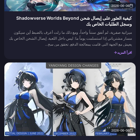
2026-06-06
كيفية العثور على إيصال شحن Shadowverse Worlds Beyond
وسجل الطلبات الخاص بك
ميزانية صفرية، لم أنفق سنتاً واحداً، ومع ذلك ما زلت أعرف بالضبط أين سيكون
مسار مشترياتي إذا استسلمت يوماً ما: ليس داخل اللعبة. إيصال الشحن الخاص بك
يعيش مع الجهة التي قامت بمعالجة الدفع. تحقق من سج...
اقرأ المزيد
2026-06-06