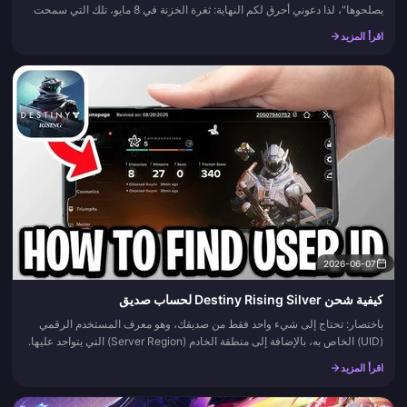
يصلحوها"، لذا دعوني أحرق لكم النهاية: ثغرة الخزنة في 8 مايو، تلك التي سمحت
للاعبين باختراق جدار المصعد في طابق الخزنة وتخطي تفعي...
اقرأ المزيد
2026-06-07
كيفية شحن Destiny Rising Silver لحساب صديق
باختصار: تحتاج إلى شيء واحد فقط من صديقك، وهو معرف المستخدم الرقمي
(UID) الخاص به، بالإضافة إلى منطقة الخادم (Server Region) التي يتواجد عليها.
أدخل هذه البيانات في شاشة الشحن القائمة على الـ UID،...
اقرأ المزيد