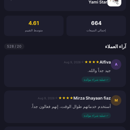
Yami Star
آراء العملاء
4.61
664
إجمالي المبيعات
متوسط التقييم
آراء العملاء
20 / 528
Alfiva
★
★
★
★
★
Aug 9, 2026
A
جيد جداً والله.
✓
عملية شراء مؤكدة
Mirza Shayaan fiaz
★
★
★
★
★
Aug 9, 2026
M
أستخدم خدماتهم طوال الوقت، إنهم فعالون جداً.
✓
عملية شراء مؤكدة