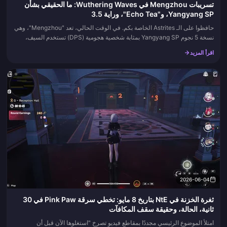
تسريبات Mengzhou في Wuthering Waves: ما الحقيقي بشأن
Yangyang SP، و"Echo Tea"، وراية 3.5
حافظوا على الـ Astrites الخاصة بكم. في الوقت الحالي، تعد "Mengzhou"، وهي
نسخة 5 نجوم Yangyang SP بمثابة شخصية هجومية (DPS) تستخدم السيف،
وآلية ما يسمى "Echo Tea" مجرد تسريبات مجتمعية غير مؤكدة. لا...
اقرأ المزيد
2026-06-04
ثغرة الخزنة في NtE بتاريخ 8 مايو: تخطي سرقة Pink Paw في 30
ثانية، الحالة، وحقيقة سقف المكافآت
امتلأ الموضوع الرئيسي مجددًا بمقاطع فيديو تصرخ "استغلوها الآن قبل أن