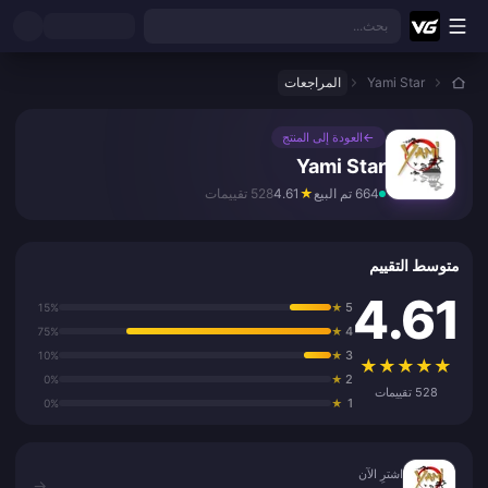
نتقل إلى المحتوى الرئيسي
بحث...
Yami Star
المراجعات
←
العودة إلى المنتج
Yami Star
664 تم البيع
★
4.61
528 تقييمات
متوسط التقييم
4.61
5
15%
★
4
75%
★
3
10%
★
★
★
★
★
★
2
0%
★
528 تقييمات
1
0%
★
اشترِ الآن
اشترِ الآن
→