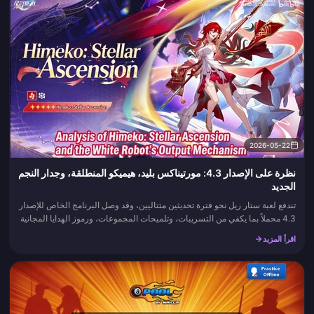
2026-05-22
نظرة على الإصدار 4.3: مورتيناكس بليد، هيميكو المنطلقة، وجدار النجم
الجديد
تندفع لعبة ستار ريل نحو فترة تحديثين متتاليين، وقد وصل البرنامج الخاص للإصدار
4.3 محملاً بما يكفي من التسريبات، وتلميحات المجموعات، ورموز الهدايا المجانية
لإبقاء الجدول الزمني مشتعلاً لمدة أسبوع. ت...
اقرأ المزيد