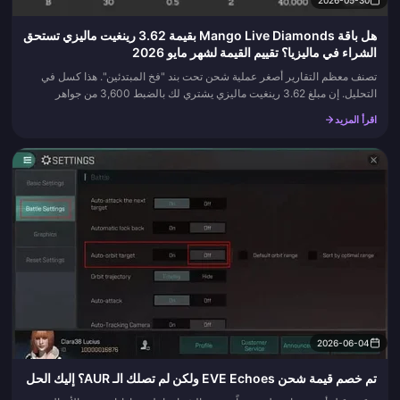
هل باقة Mango Live Diamonds بقيمة 3.62 رينغيت ماليزي تستحق
الشراء في ماليزيا؟ تقييم القيمة لشهر مايو 2026
تصنف معظم التقارير أصغر عملية شحن تحت بند "فخ المبتدئين". هذا كسل في
التحليل. إن مبلغ 3.62 رينغيت ماليزي يشتري لك بالضبط 3,600 من جواهر
Mango Live، أي ما يعادل تقريبًا 0.001006 رينغيت ماليزي للجوهر...
اقرأ المزيد
2026-06-04
تم خصم قيمة شحن EVE Echoes ولكن لم تصلك الـ AUR؟ إليك الحل