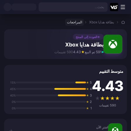
نتقل إلى المحتوى الرئيسي
بحث...
بطاقة هدايا Xbox
المراجعات
←
العودة إلى المنتج
بطاقة هدايا Xbox
591 تم البيع
★
4.43
590 تقييمات
متوسط التقييم
4.43
5
15%
★
4
45%
★
3
40%
★
★
★
★
★
★
2
0%
★
590 تقييمات
1
0%
★
اشترِ الآن
اشترِ الآن
→