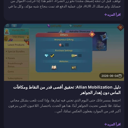
توقف. قبل أن تتجه إصبعك مجدداً نحو زر الشراء، اعلم هذا: إذا خرجت الأموال من
حسابك ولم تصلك الـ AUR، فإن عملية الدفع قد تمت بنجاح شبه مؤكد، وكل ما في
الأمر هو تعثر في التسليم. عادةً ما يحل هذا الأمر...
اقرأ المزيد
2026-06-04
دليل Allian Mobilization: تحقيق أقصى قدر من النقاط ومكافآت
الماس دون إهدار الجواهر
احتفظ بمسرعاتك حتى اليوم الذي تجني فيه ثمارها، وإذا كنت تلعب بشكل مجاني
تمامًا، فلا تلمس تحديث الجواهر أبدًا. هذا هو الحدث باختصار. اللاعبون الذين ينزفون
أكبر قدر من الموارد يفعلون العكس تمامًا، أس...
اقرأ المزيد