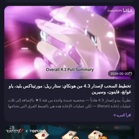
2026-05-30
تخطيط السحب لإصدار 4.3 من هونكاي: ستار ريل: مورتيناكس بليد، ياو
غوانغ، فاينون، وسيرين
نظرياً، يبدو إصدار 4.3 هادئاً — شخصية جديدة واحدة من فئة 5★ بالإضافة إلى ثلاث
عمليات إعادة (Rerun) — لكن عمليات الإعادة هذه هي بالضبط الفرق التي يحتاجها
معظم اللاعبين، والتوقيت يستنزف الياقوت النجم...
اقرأ المزيد