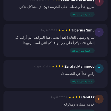
J
سريع جداً وحصلت على الحزمة دون أي مشاكل تذكر.
✓
عملية شراء مؤكدة
Tiberius Simu
★
★
★
★
★
Aug 6, 2026
T
سريع وسهل للغاية! لقد أنقذني هذا الموقف، لم أرغب في
إنفاق 20 دولاراً على زي، وأعدكم أنني لست روبوتاً.
✓
عملية شراء مؤكدة
Zarafat Mahmood
★
★
★
★
★
Aug 6, 2026
Z
راضٍ جداً عن الخدمة 👍
✓
عملية شراء مؤكدة
Cahit Er
★
★
★
★
★
Aug 6, 2026
C
خدمة ممتازة وموثوقة.