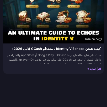
2026-06-04
كيفية شحن Identity V Echoes باستخدام GCash (دليل 2026)
هناك طريقتان صالحتان. ربط GCash بـ Google Play أو App Store والشراء من
داخل اللعبة، أو الدفع عبر GCash على بوابة معرف اللاعب (player-ID). بالنسبة
لمعظم اللاعبين الفلبينيين، تصل الشحنة عبر البوابة ف...
اقرأ المزيد