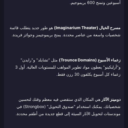
أسبوعين وتمنح 600 بريموجيم.
مسرح الخيال (Imaginarium Theater)
هو طور جديد يتطلب قائمة
شخصيات واسعة من عناصر محددة. يمنح بريموجيمز وجوائز فريدة.
زعماء الأسبوع (Trounce Domains)
مثل "تشايلد" و"رايدن"
و"أرليكينو" يعطون مواد تطوير المواهب للمستويات العالية. أول 3
زعماء كل أسبوع يكلفون 30 رزن فقط.
دومينز الآثار
هي المكان الذي ستقضي فيه معظم وقتك لتحسين
شخصياتك. يمكنك استخدام "صندوق التحويل" (Strongbox) في
موندستات لتحويل الآثار السيئة إلى قطع جديدة من أطقم محددة.