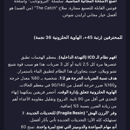
اصنع الأسلحة المجانية المناسبة.
سلسلة "البروتوتايب" وأسلحة
فونتين القابلة للتصنيع ممتازة. سلاح "The Catch" (من الصيد) هو
أفضل خيار مجاني لرايدن شوغن.
للمحترفين (رتبة 45+، الهاوية الحلزونية 36 نجمة)
افهم نظام الـ ICD (التهدئة الداخلية).
معظم الهجمات تطبق
عنصرها مرة كل 2.5 ثانية أو كل 3 ضربات. هذا هو سبب قوة شينغ
تشو وييلان، حيث يتجاوزان هذا النظام لتطبيق الماء باستمرار.
هدف نسبة الضربات الحرجة هو 1:2.
شخصية بـ 80% معدل حرجة
و160% ضرر حرجة أفضل من 90/140 في معظم الحالات.
الهاوية الحلزونية تتعلق بإدارة الوقت.
أحضر فريقين يمكنهما إنهاء
التحدي في أقل من 90 ثانية. الدروع وتقليل مقاومة الأعداء أهم
من زيادة الضرر بنسبة 5% إضافية.
وفر "الرزن الهش" (Fragile Resin) للتحديثات الجديدة.
لا
تستهلكه كله الآن؛ التحديثات الجديدة تأتي بآثار أفضل.
أنهِ مهام المواعدة والدومينز التي تفتح لمرة واحدة.
تمنح 60