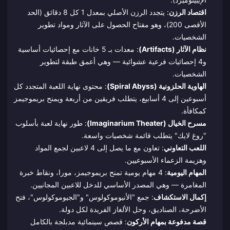
اقتصاد الرزن
: يتجدد الرزن الأصلي بمعدل 1 كل 8 دقائق (الحد
الأقصى 200)، وهو مفتاح الحصول على الآثار ومواد تطوير
الشخصيات.
نظام الآثار (Artifacts)
: معدات بـ 5 خانات مع إحصائيات أساسية
و4 إحصائيات فرعية عشوائية — وهي أعمق طبقة لتطوير
الشخصيات.
الهاوية الحلزونية (Spiral Abyss)
: محتوى نهاية اللعبة المتجدد كل
أسبوعين إلى 4 أسابيع، يتطلب فريقين من أربعة ويمنح بريموجيمز
كمكافأة.
مسرح الخيال (Imaginarium Theater)
: طور نهاية لعبة بأسلوب
"روغ لايك" يتطلب قائمة شخصيات واسعة.
اللعب التعاوني
: تعاون مع ما يصل إلى 4 لاعبين لجمع المواد
وهزيمة الزعماء الأسبوعيين.
المهام اليومية
: 4 مهام يومية تمنح بريموجيمز، مورا، ونقاط خبرة
المغامرة — وهي المصدر الأساسي للدخل للاعبين المجانيين.
إكمال الاستكشاف
: جمع "الأنيوموكولوس" و"الجيوموكولوس"، فتح
الأضرحة، الصناديق، وحل الألغاز الفريدة لكل دولة.
قصة مدفوعة بمهام الأركون
: قصص سينمائية مدبلجة بالكامل