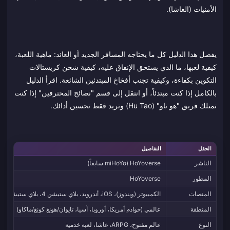
الأمنيات (الغاشا).
يفصل هذا الدليل كل ما يحتاجه المسافر الجديد أو العائد: ماهية اللعبة،
كيفية لعبها، ما الذي يستحق الإنفاق عليه، كيفية شحن كريستالات
التكوين بكفاءة، وكيفية تجنب أفخاخ المبتدئين الشائعة. اقرأ الدليل
بالكامل إذا كنت مبتدئاً، أو انتقل إلى قسم "نصائح المحترفين" إذا كنت
تمتلك فريق "هو تاو" (Hu Tao) وتريد فقط تحسين أدائك.
الحقل
التفاصيل
الناشر
HoYoverse (miHoYo سابقاً)
المطور
HoYoverse
المنصات
الكمبيوتر (ويندوز)، iOS، أندرويد، بلاي ستيشن 4، بلاي ستيشن 5
المنطقة
عالمي (خوادم أمريكا، أوروبا، آسيا، تايوان/هونغ كونغ/ماكاو)
النوع
عالم مفتوح، ARPG، غاشا، لعبة خدمية