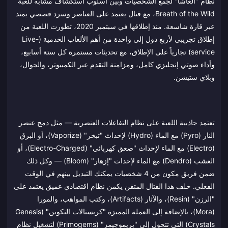
نظام "الغاشا" لجمع الشخصيات وبين أسلوب استكشاف مشابه للعبة
Breath of the Wild، مع قتال يعتمد على العناصر وسرد قصصي يمتد
عبر قارة شاسعة. منذ إطلاقها في سبتمبر 2020، تطورت اللعبة من
إطلاق تجريبي لأربع دول إلى واحدة من أهم الألعاب الخدمية (Live-
service) تجارياً على الإطلاق، مع تحديثات مستمرة كل ستة أسابيع،
وأداء صوتي إنجليزي كامل، ومزامنة التقدم عبر الكمبيوتر، والجوال،
وبلاي ستيشن.
تعتمد جاذبية اللعبة على نظام التفاعلات العنصرية — مثل دمج عنصر
النار (Pyro) مع الماء (Hydro) لإحداث "تبخر" (Vaporize)، أو البرق
(Electro) مع الماء لإحداث "صعق كهربائي" (Electro-Charged)، أو
العشب (Dendro) مع الماء لإحداث "إزهار" (Bloom) — وكل ذلك
ضمن فريق مكون من 4 شخصيات يمكنك التبديل بينهم في الوقت
الفعلي. خلف هذا القتال المتقن يكمن نظام اقتصادي عميق يعتمد على
"الرزن" (Resin)، والآثار (Artifacts)، وكتب المواهب، والمورا
(Mora)، بالإضافة إلى العملة المميزة "كريستالات التكوين" (Genesis
Crystals) التي تتحول إلى "بريموجيمز" (Primogems) لتشغيل نظام