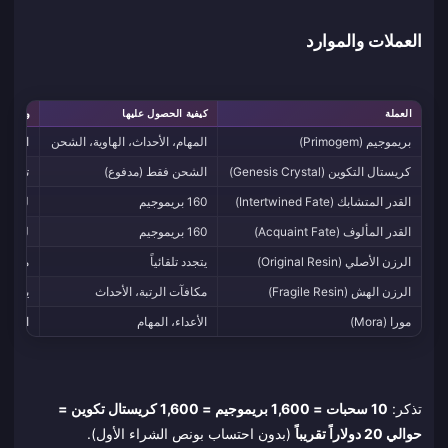
العملات والموارد
العملة
كيفية الحصول عليها
وظيفتها
بريموجيم (Primogem)
المهام، الأحداث، الهاوية، الشحن
العملة 
كريستال التكوين (Genesis Crystal)
الشحن فقط (مدفوع)
تتحول 1:1 إلى بريموجيمز؛ وهي العملة "الحقيقية" ا
القدر المتشابك (Intertwined Fate)
160 بريموجيم
للسحب 
القدر المألوف (Acquaint Fate)
160 بريموجيم
للسحب 
الرزن الأصلي (Original Resin)
يتجدد تلقائياً
مطلوب 
الرزن الهش (Fragile Resin)
مكافآت الرتبة، الأحداث
يعيد شحن 60 
مورا (Mora)
الأعداء، المهام
العملة 
تذكر:
10 سحبات = 1,600 بريموجيم = 1,600 كريستال تكوين =
حوالي 20 دولاراً تقريباً
(بدون احتساب بونص الشراء الأول).