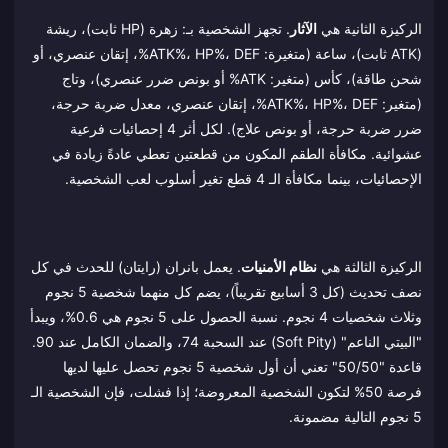
الركيزة الثانية هي
الآثار
. تجهز الشخصية بـ: زهرة (HP ثابت)، ريشة
(ATK ثابت)، ساعة (متغيرة: ATK%، HP%، DEF%، إتقان عنصري، أو
شحن طاقة)، كأس (متغير: ATK% أو بونص ضرر عنصري)، وتاج
(متغير: ATK%، HP%، DEF%، إتقان عنصري، معدل ضربة حرجة،
ضرر ضربة حرجة، أو بونص علاج). لكل أثر 4 إحصائيات فرعية
عشوائية. مكافأة الطقم المكون من قطعتين تعطي عادةً زيادة في
الإحصائيات، بينما مكافأة الـ 4 قطع تغير أسلوب لعب الشخصية.
الركيزة الثالثة هي
نظام الأمنيات
. يعمل بانران (رايتان) للحدث في كل
نصف تحديث (كل 3 أسابيع تقريباً)، يضم كل منهما شخصية 5 نجوم
وثلاث شخصيات 4 نجوم. نسبة الحصول على 5 نجوم هي 0.6%، ويبدأ
"البيتي الناعم" (Soft Pity) عند السحبة 74، والضمان الكامل عند 90.
قاعدة "50/50" تعني أن أول شخصية 5 نجوم تحصل عليها لديها
فرصة 50% لتكون الشخصية المعروضة؛ إذا فشلت، فإن الشخصية الـ
5 نجوم التالية مضمونة.