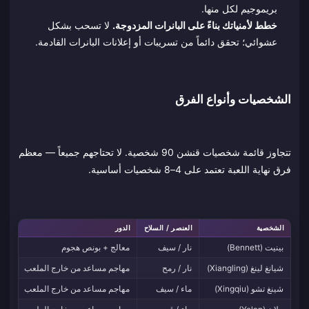
بريموجيم لكل منها.
خطط لأمنياتك بناءً على البانرات المزدوجة.
لا تسحب بشكل
عشوائي؛ تحقق دائماً من تسريبات أو إعلانات البانرات القادمة.
الشخصيات وأنواع الفرق
تتجاوز قائمة شخصيات قنشن 90 شخصية. لا تحتاجهم جميعاً — معظم
فرق نهاية اللعبة تعتمد على 4–8 شخصيات أساسية.
الشخصية
العنصر / السلاح
الدور
سبب
بينيت (Bennett)
نار / سيف
معالج + بونص هجوم
بونص ال
شيانغ لينغ (Xiangling)
نار / رمح
مهاجم مساعد من خارج الملعب
انف
شينغ تشو (Xingqiu)
ماء / سيف
مهاجم مساعد من خارج الملعب
يطب