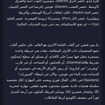
فترة إيدو، عنصر البرق Electro)، سوميرو (جنوب آسيا والشرق
الأوسط، عنصر العشب Dendro)، فونتين (فرنسا في العصر الجميل،
عنصر الماء Hydro)، ناتلان (ثقافات أمريكا الوسطى وأفريقيا
وبولينيزيا، عنصر النار Pyro)، وسنيزنايا (روسيا القيصرية، عنصر الجليد
Cryo — لم تفتح للاستكشاف بعد حتى دورة التحديثات الحالية).
ما يميز قنشن عن ألعاب الغاشا الأخرى هو
العالم
. على عكس ألعاب
جمع الشخصيات ذات الأدوار المتعاقبة، تيفات هي خريطة واحدة
مستمرة تتنقل فيها سيراً على الأقدام، أو بتسلق أي سطح (محكوم
بشريط طاقة/Stamina)، أو بالتحليق، أو السباحة، أو عبر قارب
"ويفريدر" في إينازوما، أو رموز الأوراق الأربعة في سوميرو، أو
السباحة تحت الماء في فونتين، والآن عبر امتطاء "السوريات"
(Saurians) في ناتلان. القتال فوري ويعتمد على المهارة: لكل شخصية
سلسلة هجمات عادية، هجوم مشحون، هجوم غطس، مهارة عنصرية
(E)، وانفجار عنصري (Q)، ويمكن لفريقك المكون من أربعة التبديل
فوراً في منتصف الكومبو لربط التفاعلات.