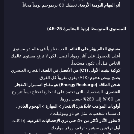
أنهِ المهام اليومية الأربعة.
تعطيك 60 بريموجيم يومياً مجاناً.
للمستوى المتوسط (رتبة المغامرة 25–45)
مستوى العالم يؤثر على الغنائم.
العب تعاونياً في عالم ذو مستوى
أعلى للحصول على آثار ومواد أفضل، لكن لا ترفع مستوى عالمك
الخاص قبل أن تكون مستعداً.
كوكبة بينيت الأولى (C1) هي الأفضل في اللعبة.
انفجاره العنصري
يصبح بونص هجوم (ATK) يقوي تقريباً كل الفرق.
شحن الطاقة (Energy Recharge) هو مفتاح استمرار الانفجار
العنصري.
الشخصيات التي تعتمد على انفجارها تحتاج نسباً تتراوح
بين 160% إلى 260% حسب دورها.
أولويات المواهب عادةً هي: الانفجار > المهارة > الهجوم العادي.
(باستثناء شخصيات مثل هو تاو ونيوفيلت).
لا تطور الآثار لأكثر من +4 حتى ترى الإحصائيات الفرعية.
إذا كانت
أول ترقيتين سيئتين، توقف ووفر مواردك.