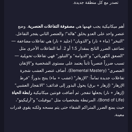
تصدر مع كل منطقة جديدة.
أهم ميكانيكية يجب فهمها هي
مصفوفة التفاعلات العنصرية
. وضع
عنصر واحد على العدو يخلق "هالة"؛ والعنصر الثاني يفجر التفاعل.
"التبخر" (ماء + نار) و"الذوبان" (جليد + نار) هي تفاعلات
مضاعفة
—
تضاعف الضرر الناتج بمقدار 1.5 أو 2. أما التفاعلات الأخرى مثل
"الصعق الكهربائي" و"الدوامة" و"التبلور" فهي تفاعلات
تحويلية
—
تسبب ضرراً عنصرياً ثابتاً يعتمد على مستوى الشخصية و"الإتقان
العنصري" (Elemental Mastery). أضاف عنصر العشب شجرة
تفاعلات جديدة تماماً: "الإزهار" (عشب + ماء) ينتج بذوراً؛ "فرط
الإزهار" (إزهار + برق) يحول البذور إلى قذائف؛ "الانفجار العشبي"
(إزهار + نار) يجعلها تنفجر. ثم أضافت فونتين ميكانيكية
رابطة الحياة
(Bond of Life)، المرتبطة بشخصيات مثل "نيوفيلت" و"أرليكينو"،
حيث يمنع الضرر المتراكم الشفاء حتى يتم مسحه ولكنه يقوي قدرات
معينة.