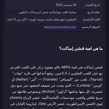
تاريخ الإصدار
28 سبتمبر 2020
نظام الربح
مجانية للعب مع إمكانية شحن كريستالات التكوين
اللغة الأساسية
الإنجليزية (مع دبلجة يابانية، صينية، كورية + أكثر من 13 لغة نصية)
الموقع الرسمي
genshin.hoyoverse.com
ما هي لعبة قنشن إمباكت؟
قنشن إمباكت هي لعبة ARPG عالم مفتوح تركز على اللعب الفردي
مع خيار اللعب التعاوني لـ 4 لاعبين، وتقع أحداثها في قارة "تيفات"
(Teyvat). تلعب دور "المسافر" (Traveler) — "أثير" (Aether) أو
"لومين" (Lumine) — الذي يبحث عن شقيقه المفقود عبر سبع دول
عنصرية، كل منها يحكمها "أركون" (Archon) وتستوحي طابعها من
مزيج ثقافي واقعي: موندستات (ألمانية/ألبية، عنصر الرياح Anemo)،
ليوي (الصين الإمبراطورية، عنصر الأرض Geo)، إينازوما (اليابان في