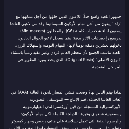
جمهور اللعبة واسع جداً. اللاعبون الذين جاؤوا من أجل تشابهها مع
"زلدا" يبقون من أجل مهام الأركون السينمائية؛ وقدامى لاعبي الغاشا
يسعون لبناء شخصيات كاملة (C6)؛ والمحللون (Min-maxers)
يدرسون إحصائيات الآثار بدقة؛ بينما يسجل لاعبو الجوال العاديون
دخولهم لعشرين دقيقة يومياً لإنهاء المهام اليومية واستهلاك الرزن.
اللعبة تناسب الجميع لأن معظم العالم فردي وغير مقيد زمنياً باستثناء
"الرزن الأصلي" (Original Resin)، الذي يحدد وتيرة التطوير في
المراحل المتقدمة.
لماذا يهتم الناس بها؟ وضعت قنشن المعيار للجودة العالية (AAA) في
ألعاب الغاشا الحديثة. قيم الإنتاج — الموسيقى التصويرية
الأوركسترالية المسجلة من قبل أوركسترا لندن الفيلهارمونية
وسمفونية شنغهاي وغيرها؛ الدبلجة الكاملة لكل مهام الأركون؛
والرسوم الفنية التي تعمل بسلاسة على هاتف رخيص وجهاز كمبيوتر
متطور على حد سواء — رفعت سقف التوقعات لهذا النوع من الألعاب.