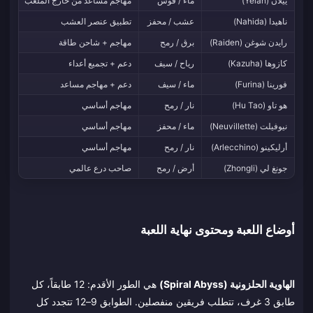
ييلان (Yelan)
ماء / قوس
مهاجم مساعد من خارج الملعب
تطب
ناهيدا (Nahida)
عشب / محفز
تطبيق عنصر العشب
الع
رايدن شوغن (Raiden)
برق / رمح
مهاجم + شاحن طاقة
تشح
كازوها (Kazuha)
رياح / سيف
دعم + تجميع أعداء
يزي
فورينا (Furina)
ماء / سيف
دعم + مهاجم مساعد
تزي
هو تاو (Hu Tao)
نار / رمح
مهاجم أساسي
ملك
نيوفيلت (Neuvillette)
ماء / محفز
مهاجم أساسي
يسب
أرليكينو (Arlecchino)
نار / رمح
مهاجم أساسي
تعت
جونغ لي (Zhongli)
أرض / رمح
صاحب درع عالمي
أقو
أوضاع اللعبة ومحتوى نهاية اللعبة
الهاوية الحلزونية (Spiral Abyss)
هي الطور الأقدم: 12 طابقاً، كل
طابق 3 غرف، تتطلب فريقين منفصلين. الطوابق 9–12 تتجدد كل