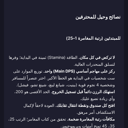
نصائح وحيل للمحترفين
للمبتدئين (رتبة المغامرة 1–25)
لا تركض في كل مكان.
الطاقة (Stamina) ثمينة في البداية؛ وفرها
لتسلق المنحدرات العالية.
ركز على مهاجم أساسي (Main DPS) واحد.
توزيع الموارد على
ست شخصيات في البداية هو الخطأ الأكبر. اختر عنصراً للمسافر
وشخصية 4 نجوم قوية (بينيت، شيانغ لينغ، شينغ تشو، فيشل).
استهلك الرزن دائماً قبل تسجيل الخروج.
الحد الأقصى هو 200،
وأي زيادة تضيع عليك.
افتح كل صندوق ونقطة انتقال تقابلك.
العودة لاحقاً لإكمال
الاستكشاف أمر مرهق.
مكافآت رتبة المغامرة ضخمة.
تحقق من كتاب المغامر؛ الرتب 25،
35، 45 تمنح أمنيات وبريموجيمز.