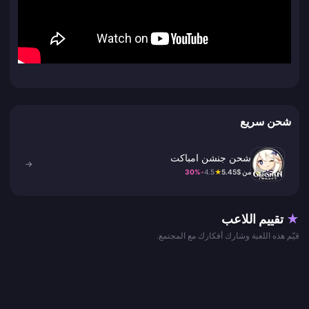
شحن سريع
شحن جنشن امباكت
→
من $5.45
★
4.5
-30%
★
تقييم اللاعب
قيّم هذه اللعبة وشارك أفكارك مع المجتمع.