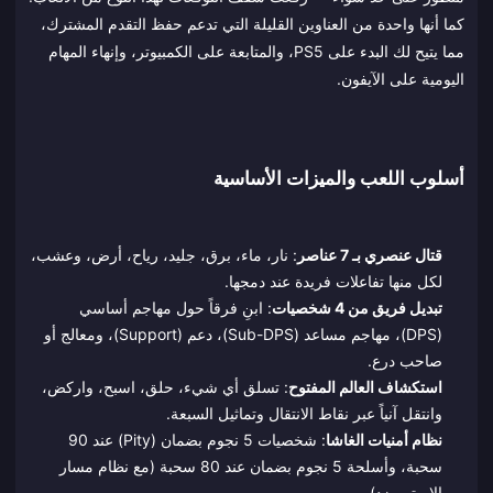
كما أنها واحدة من العناوين القليلة التي تدعم حفظ التقدم المشترك،
مما يتيح لك البدء على PS5، والمتابعة على الكمبيوتر، وإنهاء المهام
اليومية على الآيفون.
أسلوب اللعب والميزات الأساسية
قتال عنصري بـ 7 عناصر
: نار، ماء، برق، جليد، رياح، أرض، وعشب،
لكل منها تفاعلات فريدة عند دمجها.
تبديل فريق من 4 شخصيات
: ابنِ فرقاً حول مهاجم أساسي
(DPS)، مهاجم مساعد (Sub-DPS)، دعم (Support)، ومعالج أو
صاحب درع.
استكشاف العالم المفتوح
: تسلق أي شيء، حلق، اسبح، واركض،
وانتقل آنياً عبر نقاط الانتقال وتماثيل السبعة.
نظام أمنيات الغاشا
: شخصيات 5 نجوم بضمان (Pity) عند 90
سحبة، وأسلحة 5 نجوم بضمان عند 80 سحبة (مع نظام مسار
الإيبيتوميزد).