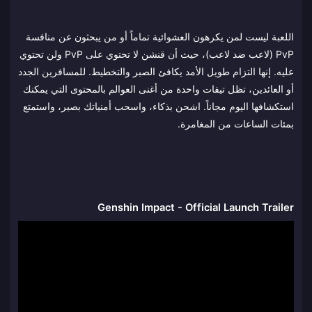
اللعبة ليست لمن يكرهون العشوائية تماماً أو من يبحثون عن منافسة
PvP (لاعب ضد لاعب)، حيث أن قنشن لا تحتوي على PvP ولن تحتوي
عليه. إنها التزام طويل الأمد يكافئ الصبر والتخطيط. للمسافرين الجدد
أو العائدين، تظل تيفات واحدة من أغنى العوالم بالمحتوى التي يمكنك
استكشافها اليوم مجاناً. اشحن بذكاء، واسحب أمنياتك بصبر، واستمتع
بمئات الساعات من المغامرة.
Genshin Impact - Official Launch Trailer