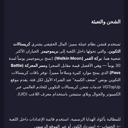
الشحن والتعبئة
تستخدم قنشن نظام عملة مميز: المال الحقيقي يشتري
كريستالات
التكوين
، والتي تحولها داخل اللعبة إلى
بريموجيمز
. الخياران الأكثر
شعبية هما:
بركة القمر (Welkin Moon)
(تمنح بريموجيمز يومياً لمدة
30 يوماً — وهي الأفضل قيمة مقابل السعر) و
ممر المعركة (Battle
Pass)
الذي يمنح موارد كثيرة وسلاحاً مميزاً. توفر باقات كريستالات
التكوين بونص "ضعف الكمية" عند الشراء الأول لكل فئة. يقدم موقع
VGTopUp خدمات شحن كريستالات التكوين للخادم العالمي عبر
الكمبيوتر والجوال وبلاي ستيشن باستخدام معرف اللاعب (UID).
للمطالبة بأكواد الهدايا الرسمية، استخدم قائمة الإعدادات داخل اللعبة
-> الحساب -> استرداد الكود، أو عبر الموقع الرسمي