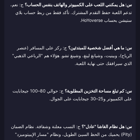
س: هل يمكنني اللعب على الكمبيوتر والهاتف بنفس الحساب؟
ج: نعم،
تدعم اللعبة حفظ التقدم المشترك. تأكد فقط من ربط حساب بلاي
ستيشن بحساب HoYoverse.
س: ما هي أفضل شخصية للمبتدئين؟
ج: ركز على المسافر (عنصر
الرياح)، وبينيت، وشيانغ لينغ، وشينغ تشو. هؤلاء هم "الرباعي الذهبي"
الذي سيرافقك حتى نهاية اللعبة.
س: كم تبلغ مساحة التخزين المطلوبة؟
ج: حوالي 80–100 جيجابايت
على الكمبيوتر و25–30 جيجابايت على الجوال.
س: هل نظام الغاشا "عادل"؟
ج: النسب معلنة وشفافة. نظام الضمان
(Pity) يحميك من الحظ السيئ الطويل، ونظام "مسار الإيبيتوميزد"