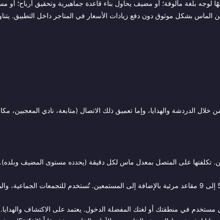
عن ترفيه فوري وجهًا لوجه بلغة مألوفة؛ أو مضيف يحاول بناء قاعدة جماهيرية وتحقيق أرباح؛ أو
ماس بشكل موثوق دون دفع زيادات الأسعار في المتاجر داخل التطبيق. يتناول
التفاعل معه من خلال الدردشة والهدايا، وإما تعميق ذلك الاتصال (متابعة، نادي المعجبين، م
 تكلفتها على المتصل بمعدل ماس لكل دقيقة (يحدده مستوى المضيف وبلده). 
— غرف صوت وفيديو تضم من 5 إلى 9 مقاعد مرئية بالإضافة إلى المستمعين. تُستخدم للتجمعات الجماعية، وا
ستخدم في منطقتك أو لغتك المفضلة الدخول. يعتمد على الاكتشاف والهدايا.