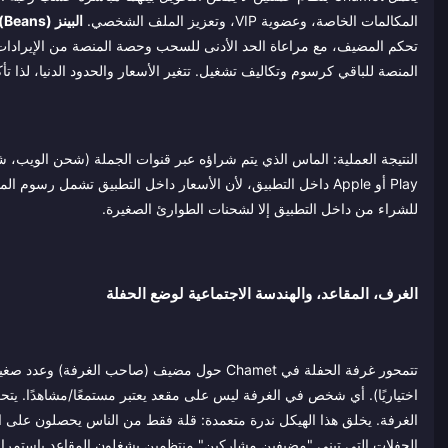
المكالمات الخاصة، وعضوية VIP، وتعزيز الملف الشخصي.
البينز (Beans)
المنصة للباقي كرسوم وتكاليف تشغيل. تتغير الأسعار والحدود الدنيا، لذا ت
للشراء من داخل التطبيق إلا لشحنات الطوارئ الصغيرة.
الغرف، المقاعد، والهندسة الاجتماعية لوضع الحفلة
اختياريًا). أي شخص في الغرفة ليس على مقعد يعتبر مستمعًا/مشاهدًا. 
الغرفة. يخلق هذا الهيكل ندرة متعمدة: قلة فقط من الناس يحصلون على ال
الحفلات التي تبني "مضيفين مشاركين" منتظمين يشغلون المقاعد باستمرار 