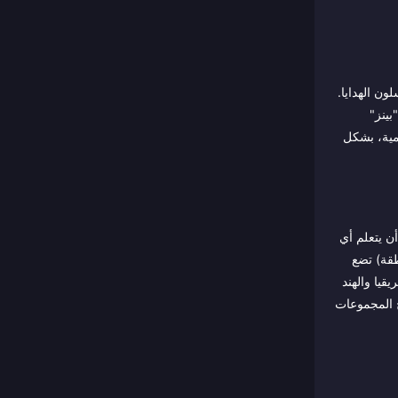
ن الهدايا.
 الحفلات، ويخوضون تحديات PK، ويكسبون "بينز"
جب عقود وكالات Chamet الرسمية، بشكل
 أن يتعلم أي
طقة) تضع
قيا والهند
 المجموعات