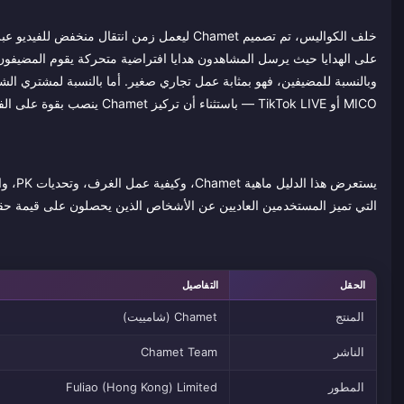
خلف الكواليس، تم تصميم Chamet ليعمل زمن انت
على الهدايا حيث يرسل المشاهدون هدايا افتراضية متحركة يقوم المضيفون ل
MICO أو TikTok LIVE — باستثناء أن تركيز Chamet ينصب بقوة على الفيديو الفردي والمجموعات الصغيرة بدلاً من البث العام فقط.
التي تميز المستخدمين العاديين عن الأشخاص الذين يحصلون على قيمة حقيق
الحقل
التفاصيل
المنتج
Chamet (شامييت)
الناشر
Chamet Team
المطور
Fuliao (Hong Kong) Limited