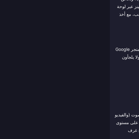
نز عبر لوحة
 10,000 بينز ≈ 1 دولار أمريكي عند السحب، مع أخذ
النتيجة العملية: الماس الذي يتم شراؤه عبر قنوات الجملة (شحن الويب، شركاء الشحن) عادة ما يكون أرخص لكل وحدة من الماس الذي يتم شراؤه عبر متجر Google
ن خارجيًا ولا يلجأون
مين الآخرين شغلها بالصوت (والفيديو
ب على مستوى
ح غرف