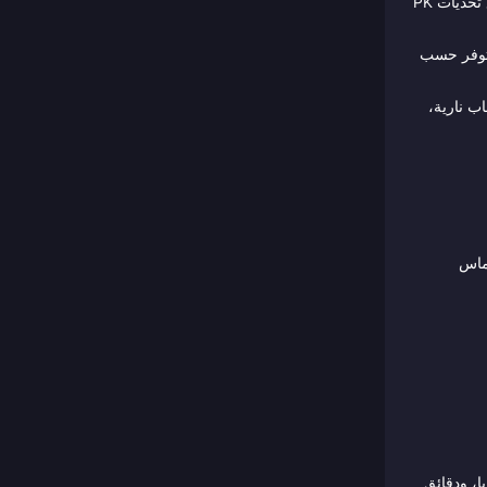
— يتنافس مضيفان في شاشة منقسمة؛ يرسل المشاهدون هدايا لدفع شريط المضيف الخاص بهم للأمام. الخاسر ينفذ عقاباً (Forfeit). ترفع تحديات PK
لتوفر حسب
ب نارية،
لماس
ا، ودقائق