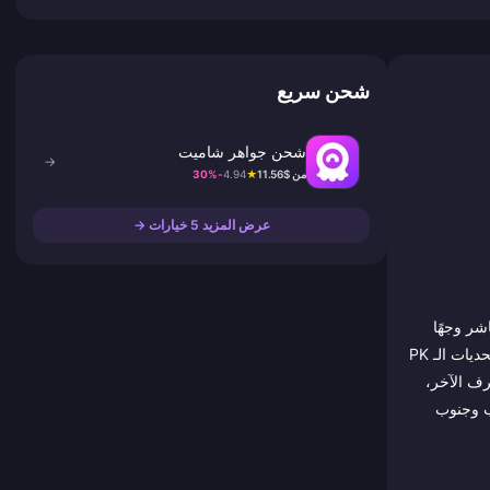
شحن سريع
شحن جواهر شاميت
→
من $11.56
★
4.94
-30%
عرض المزيد 5 خيارات →
اشر وجهًا
لوجه بدلاً من النصوص أو المقاطع القصيرة. يجمع التطبيق بين مكالمات الفيديو الفردية (1-on-1)، غرف الحفلات متعددة المقاعد، بث المواهب المباشر، وتحديات الـ PK
ي على الطرف الآخر،
ب وجنوب