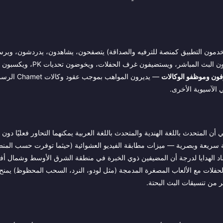
مون التطبيق كمنصة للترفيه والصداقة) يتصفحون، يشاهدون، يدردشون، ويرسلو
(رجال ونساء، مع ميل نسائي كبير في فئة الفيديو الفردي) يفتحون البث المباشر، ويستضيفون غرف
ون وموظفو الوكالات
— يديرون المواهب بمو
ة تعني أن المتحدث باللغة الهندية والمتحدث باللغة العربية يمكنهما التحاور فعليًا دون
لمطابقة سريعة وبصرية — ميزات مطابقة الفيديو العشوائية (حيثما توفرت حسب المن
اد الهدايا لدرجة أن المضيفين ذوي الخبرة في منطقة الشرق الأوسط وشمال أفري
حفلات مع الألعاب المصغرة المدمجة (مثل لودو، النرد، السحب المحظوظ) يمنح
ر من تنسيقات البث البحتة.