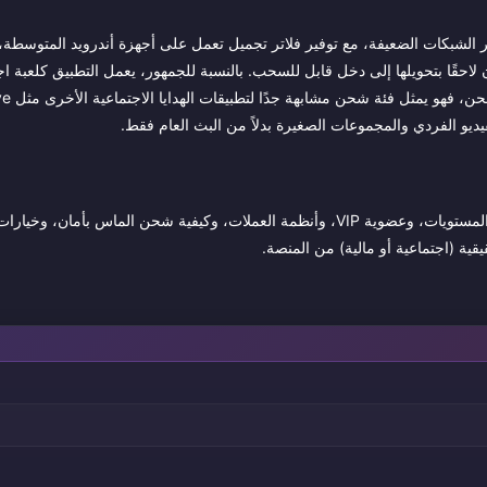
قال منخفض للفيديو عبر الشبكات الضعيفة، مع توفير فلاتر تجميل تعمل على أجهزة أندرويد المتوسط
احقًا بتحويلها إلى دخل قابل للسحب. بالنسبة للجمهور، يعمل التطبيق كلعبة اج
يستعرض هذا الدليل ماهية Chamet، وكيفية عمل الغرف، وتحديات PK، والمستويات، وعضوية VIP، وأنظمة العملات، وكيفية شحن الما
ية (اجتماعية أو مالية) من المنصة.