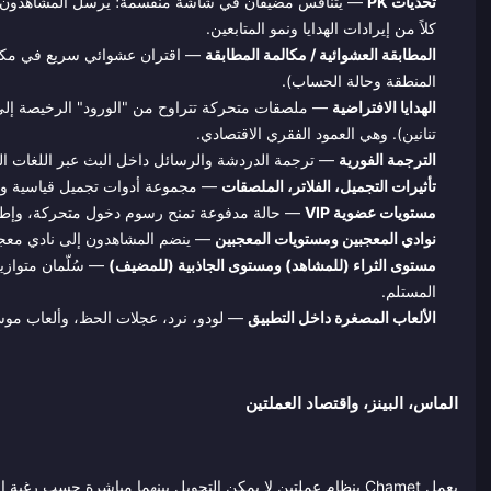
تحديات PK
كلاً من إيرادات الهدايا ونمو المتابعين.
المطابقة العشوائية / مكالمة المطابقة
— اقتران عشوائي سريع في مكالم
المنطقة وحالة الحساب).
الهدايا الافتراضية
— ملصقات متحركة تتراوح من "الورود" الرخيصة إلى ال
تنانين). وهي العمود الفقري الاقتصادي.
الترجمة الفورية
— ترجمة الدردشة والرسائل داخل البث عبر اللغات الرئي
تأثيرات التجميل، الفلاتر، الملصقات
— مجموعة أدوات تجميل قياسية ولك
مستويات عضوية VIP
— حالة مدفوعة تمنح رسوم دخول متحركة، وإطا
نوادي المعجبين ومستويات المعجبين
— ينضم المشاهدون إلى نادي معجبي
مستوى الثراء (للمشاهد) ومستوى الجاذبية (للمضيف)
— سُلّمان متوازيا
المستلم.
الألعاب المصغرة داخل التطبيق
— لودو، نرد، عجلات الحظ، وألعاب مو
الماس، البينز، واقتصاد العملتين
يعمل Chamet بنظام عملتين لا يمكن التحويل بينهما مباشرة حسب رغبة المستخدم.