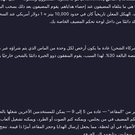
هي ما يتلقاه المضيفون عند إحصاء هداياهم. يقوم المضيفون بعد ذلك بسحب البي
تحكم المضيف، مع مراعاة الحد الأدنى للسحب وحصة المنصة من الإيرادات. الهيكل المعلن تاريخياً كان في حدود
أكد دائمًا من داخل لوحة تحكم المضيف الخاصة بك.
Play أو Apple داخل التطبيق، لأن الأسعار داخل التطبيق تشمل رسوم المنصة البالغة 30%. لهذا السبب، يقوم المنفقون ذوو الخبرة دائمًا بالشح
تتمحور غرفة الحفلة في Chamet حول مضيف (صاحب الغرفة) وعدد صغير من "المقاعد" — عادة من 5 إلى 9 — يمكن للمستخد
يتحكم المضيف في من يجلس، ويمكنه كتم الصوت أو الطرد، ويمكنه تشغيل ألعا
أضواء في أي لحظة، مما يجعل إرسال الهدايا وحجز المقاعد أمرًا ذا قيمة. تنج
ويجلبون متابعيهم إلى الغرفة.