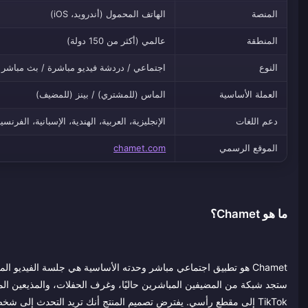
المنصة
الهاتف المحمول (أندرويد، iOS)
المنطقة
عالمي (أكثر من 150 دولة)
النوع
اجتماعي / دردشة فيديو مباشرة / بث مباشر
العملة الأساسية
الماس (للمشتري) / بينز (للمضيف)
دعم اللغات
الإنجليزية، العربية، الهندية، الإسبانية، الفرنسي
الموقع الرسمي
chamet.com
ما هو Chamet؟
Chamet هو تطبيق اجتماعي مباشر وحدته الأساسية هي جلسة الفيديو
ستجد شبكة من المضيفين المباشرين حاليًا، وغرف الحفلات، والمذيعين المو
TikTok إلى مقطع رأسي. يفترض تصميم المنتج أنك تريد التحدث إلى