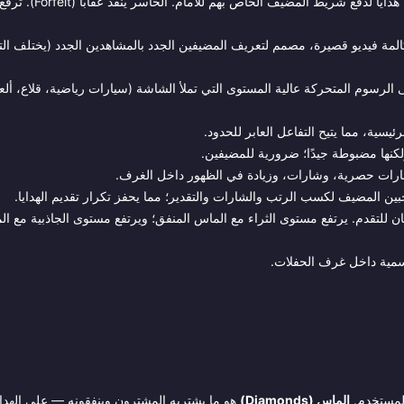
ة فيديو قصيرة، مصمم لتعريف المضيفين الجدد بالمشاهدين الجدد (يختلف ا
رسوم المتحركة عالية المستوى التي تملأ الشاشة (سيارات رياضية، قلاع، ألعا
سية، مما يتيح التفاعل العابر للحدود.
نها مضبوطة جيدًا؛ ضرورية للمضيفين.
رات حصرية، وشارات، وزيادة في الظهور داخل الغرف.
ن المضيف لكسب الرتب والشارات والتقدير؛ مما يحفز تكرار تقديم الهدايا.
ن للتقدم. يرتفع مستوى الثراء مع الماس المنفق؛ ويرتفع مستوى الجاذبية مع ا
سمية داخل غرف الحفلات.
الماس (Diamonds)
هو ما يشتريه المشترون وينفقونه — على الهداي