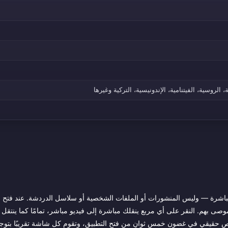
ة، الروسية، الفيتنامية، الإندونيسية، التركية وغيرها
 المباشرة — وليس المنشورات أو الملفات الشخصية أو سلاسل الدردشة. عند فتح ا
صى بهم. النقر على أي مربع ينقلك مباشرة إلى فيديو مباشر، تمامًا كما ينتق
 شخص حقيقي في غضون خمس ثوانٍ من فتح التطبيق، وتقوم كل شاشة تقريبًا بتوجي