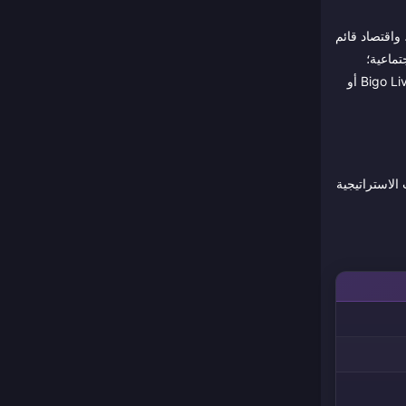
ة، واقتصاد قائم
تماعية؛
وبالنسبة للمضيفين، فهو بمثابة عمل تجاري صغير. أما بالنسبة لمشتري الشحن، فهو يمثل فئة شحن مشابهة جدًا لتطبيقات الهدايا الاجتماعية الأخرى مثل Bigo Live أو
س بأمان، وخيارات الاستراتيجية