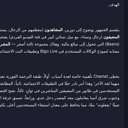
الهدف.
ينقسم الجمهور بوضوح إلى دورين.
المشاهدون
(معظمهم من الرجال، يستخد
المضيفون
(Beans) التي تتحول إلى مبالغ مالية. وهناك مجموعة ثالثة أصغر —
المشرف
مشابه لنموذج الوكالات المستخدم في Bigo Live وتطبيقات البث الاجتماعي الآسيوية الأخرى.
يحظى Chamet بأهمية خاصة لعدة أسباب. أولاً، طبقة الترجمة الفوري
منهما لغة الآخر؛ وهذا أمر نادر حقًا في التطبيقات الاجتماعية. ثانياً، ا
المستخدمين في طابور من المضيفين المباشرين في ثوانٍ. ثالثاً، نضج اقتص
وجنوب شرق آسيا يتعاملون معه كمصدر دخل جدي. ورابعاً، تنسيق غرفة ال
شيئًا "يفعلونه" معًا، مما يحافظ على معدل استبقاء المستخدمين أعلى بكثي