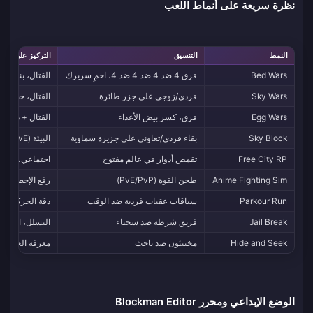
نظرة سريعة على أنماط اللعب
النمط
التنسيق
التركيز على المه
Bed Wars
فرق 4 ضد 4 ضد 4 ضد 4، احمِ سريرك
القتال، بناء ال
Sky Wars
فردي/زوجي على جزر طائرة
القتال، حظ الغن
Egg Wars
فرق، كسر بيض الأعداء
القتال + دفاع 
Sky Block
بقاء فردي/تعاوني على جزيرة سماوية
البيئة (PvE)، الزراعة، الأتمتة
Free City RP
تقمص أدوار في عالم مفتوح
اجتماعي، تقمص
Anime Fighting Sim
طحن القوة (PvE/PvP)
رفع الإحصائيات
Parkour Run
سباقات عقبات فردية ضد الوقت
دقة الحركة
Jail Break
فريق شرطة ضد سجناء
التسلل، العمل
Hide and Seek
مختبئون ضد باحث
معرفة الخريطة،
الوضع الإبداعي ومحرر Blockman Editor