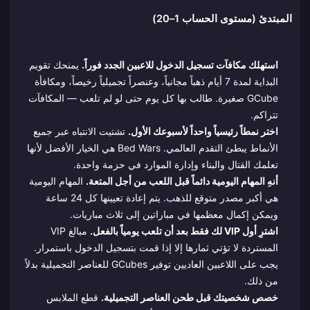
المبتدئ (مستوى الحساب 1–20)
استهلك مكافآت تسجيل الدخول للاعبين الجدد فوراً.
يمنحك تقويم
البداية لمدة 7 أيام ذهباً مجانياً، وعنصراً تجميلياً رخيصاً، ومكافأة
GCube صغيرة. طالب بها كل يوم حتى لو لم تلعب — المكافآت
تتراكم.
اختر نمطاً رئيسياً واحداً لأسبوعك الأول.
تشتيت الانتباه عبر جميع
الأنماط يبطئ التقدم العالمي. Bed Wars هي الخيار الأفضل لأنها
تعلمك القتال والبناء وإدارة الموارد في حزمة واحدة.
أنهِ المهام اليومية دائماً قبل اللعب من أجل المتعة.
المهام اليومية
هي أكبر مصدر متوقع للذهب. يتم إعادة تعيينها كل 24 ساعة
ويمكن إكمال معظمها في مباراتين إلى ثلاث مباريات.
اشترِ أول VIP لك فقط بعد أن تلعب يومياً بالفعل.
مبالغ VIP
المستردة لا تؤتي ثمارها إلا إذا قمت بتسجيل الدخول باستمرار.
يجب على اللاعبين العاديين توفير GCubes للعناصر التجميلية بدلاً
من ذلك.
خصص شخصيتك قبل طحن العناصر التجميلية.
قطع الملابس