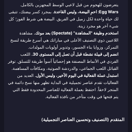
يتعرضون للهجوم من قبل لاعبي الوسط المجهزين بالكامل.
Egg Wars: احمِ البيضة، وليس القاعدة.
بمجرد كسر بيضتك، تتبقى
لك حياة واحدة لكل زميل في الفريق. البيضة هي شرط الفوز؛ كل
شيء آخر هو مجرد زينة.
استخدم وظيفة "المشاهدة" (Spectate) بعد موتك.
مشاهدة
اللاعبين ذوي التصنيف الأعلى في مباراتك هي أسرع طريقة لنسخ
التمركز، وزوايا بناء الجسور، وتدوير أولويات المولدات.
انضم إلى قبيلة نشطة قبل أن تصل إلى المستوى 30.
اللعب
الفردي في الأنماط المصنفة هو إحصائياً أسوأ طريقة للتسلق. توفر
القبائل اللعب الجماعي، والدردشة الصوتية، ومكافآت المساهمة.
استبدل عملة الفعالية في اليوم الأخير، وليس الأول.
العديد من
الفعاليات تقدم عناصر تجميلية في البداية تظهر منها نسخ دائمة في
المتجر لاحقاً. احتفظ بعملة الفعالية للعناصر المحدودة فقط التي
يتم فتحها في وقت متأخر من نافذة الفعالية.
المتقدم (التصنيف وتحسين العناصر التجميلية)