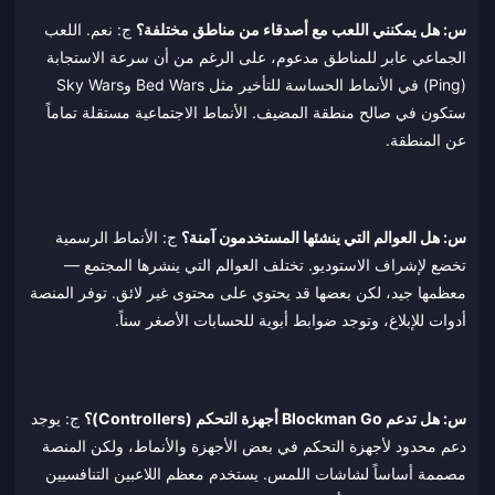
س: هل يمكنني اللعب مع أصدقاء من مناطق مختلفة؟
ج: نعم. اللعب
الجماعي عابر للمناطق مدعوم، على الرغم من أن سرعة الاستجابة
(Ping) في الأنماط الحساسة للتأخير مثل Bed Wars وSky Wars
ستكون في صالح منطقة المضيف. الأنماط الاجتماعية مستقلة تماماً
عن المنطقة.
س: هل العوالم التي ينشئها المستخدمون آمنة؟
ج: الأنماط الرسمية
تخضع لإشراف الاستوديو. تختلف العوالم التي ينشرها المجتمع —
معظمها جيد، لكن بعضها قد يحتوي على محتوى غير لائق. توفر المنصة
أدوات للإبلاغ، وتوجد ضوابط أبوية للحسابات الأصغر سناً.
س: هل تدعم Blockman Go أجهزة التحكم (Controllers)؟
ج: يوجد
دعم محدود لأجهزة التحكم في بعض الأجهزة والأنماط، ولكن المنصة
مصممة أساساً لشاشات اللمس. يستخدم معظم اللاعبين التنافسيين