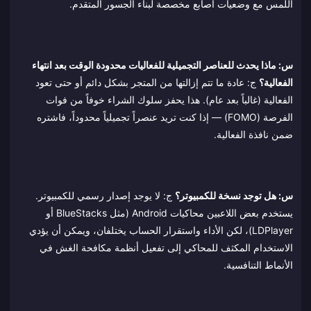
اللمس مع وضعيات أصابع مخصصة لبناء الجسور المتقدم.
س: ماذا يحدث للعناصر التجميلية للفعاليات محدودة الوقت بعد انتهاء
الفعالية؟
ج: عادة ما تتم إزالتها من المتجر بشكل دائم أو حتى تعود
الفعالية (غالباً بعد عام). هذا يحفز سلوك الشراء خوفاً من فوات
الفرصة (FOMO) — إذا كنت تريد عنصراً تجميلياً محدوداً، فاشتره
ضمن نافذة الفعالية.
س: هل توجد نسخة للكمبيوتر؟
ج: لا يوجد إصدار رسمي للكمبيوتر.
يستخدم بعض اللاعبين محاكيات Android (مثل BlueStacks أو
LDPlayer)، لكن الأداء واستقرار الحساب يختلفان، ويمكن أن يؤدي
الاستخدام المكثف للمحاكي إلى تفعيل أنظمة مكافحة الغش في
الأنماط التنافسية.