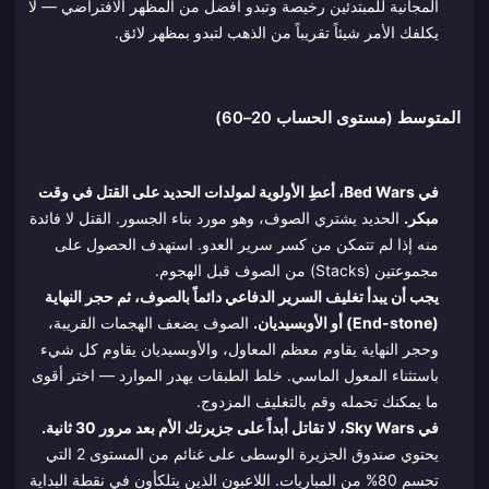
المجانية للمبتدئين رخيصة وتبدو أفضل من المظهر الافتراضي — لا
يكلفك الأمر شيئاً تقريباً من الذهب لتبدو بمظهر لائق.
المتوسط (مستوى الحساب 20–60)
في Bed Wars، أعطِ الأولوية لمولدات الحديد على القتل في وقت
مبكر.
الحديد يشتري الصوف، وهو مورد بناء الجسور. القتل لا فائدة
منه إذا لم تتمكن من كسر سرير العدو. استهدف الحصول على
مجموعتين (Stacks) من الصوف قبل الهجوم.
يجب أن يبدأ تغليف السرير الدفاعي دائماً بالصوف، ثم حجر النهاية
(End-stone) أو الأوبسيديان.
الصوف يضعف الهجمات القريبة،
وحجر النهاية يقاوم معظم المعاول، والأوبسيديان يقاوم كل شيء
باستثناء المعول الماسي. خلط الطبقات يهدر الموارد — اختر أقوى
ما يمكنك تحمله وقم بالتغليف المزدوج.
في Sky Wars، لا تقاتل أبداً على جزيرتك الأم بعد مرور 30 ثانية.
يحتوي صندوق الجزيرة الوسطى على غنائم من المستوى 2 التي
تحسم 80% من المباريات. اللاعبون الذين يتلكأون في نقطة البداية