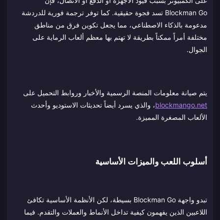
على الكمبيوتر بسبب قيود الأجهزة أو الدفع أو الاتصال، فإن
Blockman Go تسد فجوة حقيقية. كما توفر ترجمة فورية للدردشة
مدعومة بالذكاء الاصطناعي، مما يجعل تكوين فرق من مناطق
مختلفة أمراً ممكناً بطريقة لا تهتم بها معظم ألعاب الرماية على
الجوال.
يتم صيانة معلومات المنصة الرسمية والأخبار وروابط التحميل على
blockmango.net
، والذي يسرد أيضاً تحديثات الاستوديو وأحدث
الألعاب المصغرة المميزة.
أسلوب اللعب والميزات الأساسية
تبدو واجهة Blockman Go بسيطة، لكن الأنظمة الأساسية تكافئ
اللاعبين الذين يفهمون كيفية تداخل الأنماط والعملات والتقدم. فيما