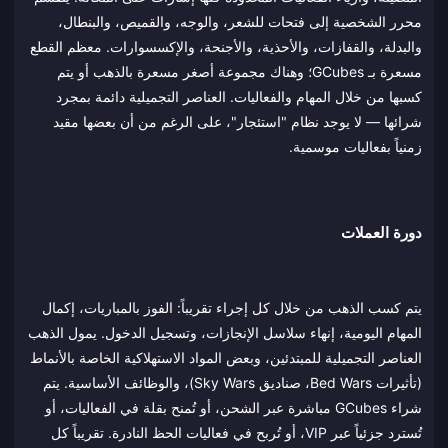
محرر الشخصية إلى فتحات للشعر، والوجه، والقميص، والبنطال،
والبدلة، والقفازات، والأحذية، والأجنحة، والإكسسوارات. معظم القطع
مسعرة بـ GCubes؛ وهناك مجموعة أصغر مسعرة بالذهب أو يتم
كسبها من خلال المهام والفعاليات. العناصر التجميلية دائمة بمجرد
شرائها — لا يوجد نظام "استئجار"، على الرغم من أن بعضها مقيد
زمنياً بفعاليات موسمية.
دورة العملات
يتم كسب الذهب من خلال كل إجراء تقريباً: الفوز بالمباريات، إكمال
المهام اليومية، إنهاء سلاسل الإنجازات، وتسجيل الدخول. يمول الذهب
العناصر التجميلية للمبتدئين، وبعض المواد الاستهلاكية الخاصة بالأنماط
(تأثيرات Bed Wars، صناديق Sky Wars)، والوظائف الأساسية. يتم
شراء GCubes مباشرة عبر الشحن، أو تُمنح بقلة في الفعاليات، أو
تُسترد جزئياً عبر VIP، أو تُربح في فعاليات الحظ النادرة. تقريباً كل