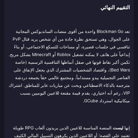
التقييم النهائي
تعد Blockman Go واحدة من أقوى منصات الساندبوكس المجانية
على الجوال، وهي تستحق نظرة جادة من أي شخص يريد قتال PvP
تنافسي في جلسات قصيرة، أو مساحات للتسكع الاجتماعي، أو بناءً
إبداعياً على هاتف لا يمكنه تشغيل Roblox أو Minecraft بشكل مريح.
تكمن أكبر نقاط قوتها في صقل أنماطها التنافسية الرسمية (خاصة
Bed Wars)، واقتصاد الشخصيات المشترك الذي يجعل الإنفاق على
العناصر التجميلية يبدو مستداماً، ومجتمع عالمي حقاً يجمعه دردشة
مترجمة بالذكاء الاصطناعي وبحث عن مباريات عابر للمناطق. اشتراك
VIP، رغم أنه اختياري، يقدم قيمة مقنعة للاعبين اليوميين بسبب
ميكانيكية استرداد GCube.
إنها
ليست
المنصة المناسبة للاعبين الذين يريدون ألعاب RPG طويلة
تعتمد على القصة؛ أو اللاعبين الذين يكرهون التسييل المالي الكثيف