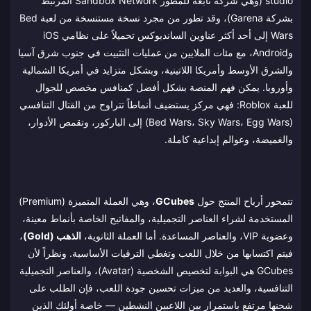
studio (وهي شركة تابعة للمطور Sandbox Network المرتبط
بشركة Garena)، وقد تطور من مجرد نسخة مستنسخة من لعبة Bed
Wars إلى أحد أكثر عناوين الساندبوكس تحميلاً على نظامي iOS
وAndroid، مع مئات الملايين من عمليات التثبيت في جنوب شرق آسيا
والشرق الأوسط وأمريكا اللاتينية، وبشكل متزايد في أمريكا الشمالية
وأوروبا. يمكن فهم المنصة بشكل أفضل كمنافس مخصص للجوال
للعبة Roblox: فهي مركز يستضيف أنماطاً تتراوح من القتال التنافسي
(Bed Wars، Sky Wars، Egg Wars) إلى الباركور، وتقمص الأدوار،
والغميضة، وعوالم إبداعية كاملة.
تتمحور أرباح المنتج حول
GCubes
، وهي العملة المتميزة (Premium)
المستخدمة لشراء العناصر التجميلية، والمفاتيح الخاصة بأنماط معينة،
وعضوية VIP، والعناصر المساعدة. أما العملة الثانوية،
الذهب (Gold)
،
فيتم اكتسابها من خلال اللعب وتغطي الترقيات الأساسية. ونظراً لأن
GCubes هي البوابة لتخصيص الشخصية (Avatar)، والعناصر التجميلية
التنافسية، والعديد من ميزات تحسين جودة اللعب، فإن الطلب على
شحنها مرتفع باستمرار بين اللاعبين النشطين — خاصة أولئك الذين