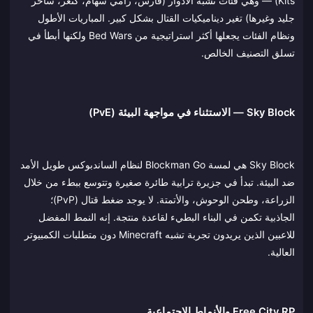
Kits) — وهي فئات تشبه الأدوار (فارس، رامي سهام، كنغر، ساحر
جليد وغيرها) تغير ديناميكيات القتال بشكل كبير. المباريات الأطول
ونظام الفئات يجعلها أكثر استراتيجية من Bed Wars ولكنها أبطأ في
تسلق التصنيف الخالص.
Sky Block — الاستثناء في مواجهة البيئة (PvE)
Sky Block هي لمسة Blockman Go لنظام الساندبوكس طويل الأمد
ضد البيئة. تبدأ في جزيرة ترابية طائرة صغيرة وتتوسع ببطء من خلال
الزراعة، وطحن الوحوش، والأتمتة. لا يوجد ضغط قتال (PvP)؛
الجاذبية تكمن في البناء البطيء لقاعدة منتجة. إنه النمط المفضل
للاعبين الذين يريدون تجربة تشبه Minecraft دون متطلبات الكمبيوتر
العالية.
Free City RP والأنماط الاجتماعية