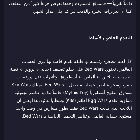
دائماً تقريباً — فالمبالغ المستردة وحدها تعوض جزءاً كبيراً من التكلفة،
كما أن تعزيزات الخبرة والذهب تتراكم على مدار الشهر.
التقدم الخاص بالأنماط
كل لعبة مصغرة رئيسية لها طبقة تقدم خاصة بها فوق الحساب
العالمي. تحتوي Bed Wars على سلم تصنيف (حديد ← برونز ← فضة
← ذهب ← بلاتين ← ألماس ← أسطورة)، وتأثيرات قتل، ورقصات
نصر، ومتجر عناصر تجميلية منفصل لـ Bed Wars. تمتلك Sky Wars
صندوق مفاتيح أسطورياً (Mythic Key) خاصاً بها مع عناصر تجميلية
متناوبة. تقدم Egg Wars أطقم (Kits) وشظايا نهائية. هذا يعني أن
اللاعب الذي يلعب Bed Wars فقط يطور مسارين في وقت واحد:
مستوى حسابه العالمي وعناصر التجميل الخاصة بـ Bed Wars.