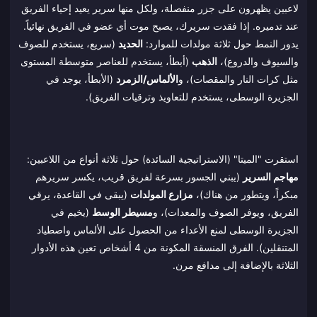
لاعبين يظهرون على جزر منفصلة، ولكل منها سرير يعيد إحياء الفريق
عند تدميره. إذا فقدت سريرك، يصبح موت أي عضو في الفريق نهائياً.
يدور النمط حول ثلاثة مولدات للموارد:
الحديد
(سريع، يستخدم للصوف
والسيوف والدروع)،
الذهب
(أبطأ، يستخدم للعناصر متوسطة المستوى
مثل كرات النار والمقصات)، و
الألماس/الزمرد
(الأبطأ، يوجد في
الجزيرة الوسطى، يستخدم للتعاويذ وترقيات الفريق).
استقرت "الميتا" (الاستراتيجية السائدة) حول ثلاثة أنواع من اللاعبين:
مهاجم السرير
(يبني الجسور بسرعة لفريق قريب، يكسر سريرهم
مبكراً، ويتطور من هناك)،
مزارع المولدات
(يبقى في القاعدة، يرقي
الفريق، ويوفر الصوف والمعدات)، و
مسيطر الوسط
(يخيم في
الجزيرة الوسطى لمنع الأعداء من الحصول على الألماس واصطياد
المتنقلين). الفرق المنسقة المكونة من 4 أشخاص تعين هذه الأدوار
الثلاثة بالإضافة إلى مدافع مرن.