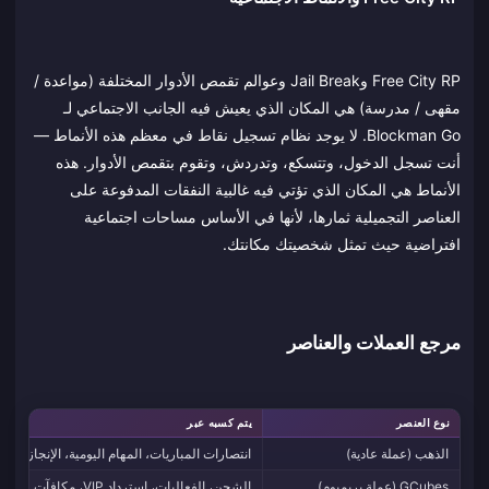
Free City RP وJail Break وعوالم تقمص الأدوار المختلفة (مواعدة /
مقهى / مدرسة) هي المكان الذي يعيش فيه الجانب الاجتماعي لـ
Blockman Go. لا يوجد نظام تسجيل نقاط في معظم هذه الأنماط —
أنت تسجل الدخول، وتتسكع، وتدردش، وتقوم بتقمص الأدوار. هذه
الأنماط هي المكان الذي تؤتي فيه غالبية النفقات المدفوعة على
العناصر التجميلية ثمارها، لأنها في الأساس مساحات اجتماعية
افتراضية حيث تمثل شخصيتك مكانتك.
مرجع العملات والعناصر
نوع العنصر
يتم كسبه عبر
الذهب (عملة عادية)
انتصارات المباريات، المهام اليومية، الإنجازات،
GCubes (عملة بريميوم)
الشحن، الفعاليات، استرداد VIP، مكافآت عرضية