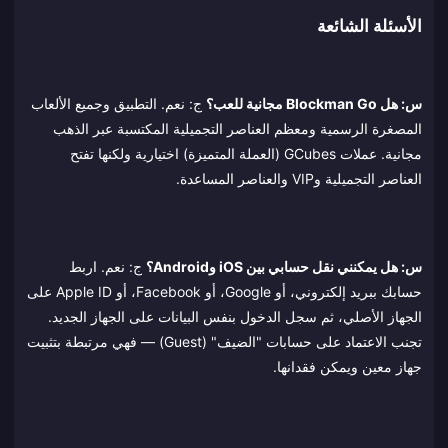
الأسئلة الشائعة
س: هل Blockman Go مجانية للعب؟
ج: نعم. التطبيق وجميع الألعاب
المصغرة الرسمية ومعظم العناصر التجميلية المكتسبة عبر الذهب
مجانية. عملات GCubes (العملة المتميزة) اختيارية ولكنها تفتح
العناصر التجميلية وVIP والعناصر المساعدة.
س: هل يمكنني نقل حسابي بين iOS وAndroid؟
ج: نعم. اربط
حسابك ببريد إلكتروني، أو Google، أو Facebook، أو Apple ID على
الجهاز الأصلي، ثم سجل الدخول بنفس البيانات على الجهاز الجديد.
تجنب الاعتماد على حسابات "الضيف" (Guest) — فهي مرتبطة بتثبيت
جهاز معين ويمكن فقدانها.