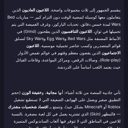
ينقسم الجمهور إلى ثلاث مجموعات واضحة.
اللاعبون العاديون
الذين
يتعاملون معها كوسيلة لتمضية الوقت دون التزام كبير — مباريات Bed
Wars لمدة خمس دقائق، تحديات الباركور، وغرف الغميضة التي يتم
تحميلها في ثوانٍ.
اللاعبون التنافسيون
الذين يطحنون (Grind) في
الأنماط المصنفة مثل Bed Wars وEgg Wars وSky Wars لتسلق
قوائم المتصدرين وكسب عناصر تجميلية موسمية.
اللاعبون
الاجتماعيون
الذين يقضون معظم وقتهم في عوالم تقمص الأدوار
(Role-play)، وصالات الرقص، ومراكز المواعدة، وقاعات القبائل
حيث يعتمد اللعب أساساً على الدردشة.
تأتي جاذبية المنصة من ثلاثة أشياء: أنها
مجانية
، و
خفيفة الوزن
(حجم
التطبيق صغير ويعمل على الهواتف الضعيفة التي لا تستطيع تشغيل
Roblox أو Minecraft بشكل جيد)، وتتمتع بـ
اقتصاد شخصيات مشترك
— فالمظهر (Skin) الذي تشتريه يعمل في كل لعبة مصغرة. بالنسبة
للاعبين في المناطق التي لا تتوفر فيها ألعاب الساندبوكس المتميزة