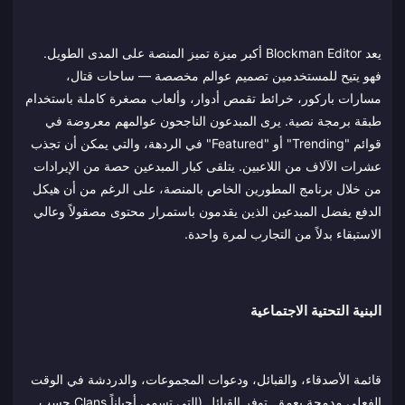
يعد Blockman Editor أكبر ميزة تميز المنصة على المدى الطويل.
فهو يتيح للمستخدمين تصميم عوالم مخصصة — ساحات قتال،
مسارات باركور، خرائط تقمص أدوار، وألعاب مصغرة كاملة باستخدام
طبقة برمجة نصية. يرى المبدعون الناجحون عوالمهم معروضة في
قوائم "Trending" أو "Featured" في الردهة، والتي يمكن أن تجذب
عشرات الآلاف من اللاعبين. يتلقى كبار المبدعين حصة من الإيرادات
من خلال برنامج المطورين الخاص بالمنصة، على الرغم من أن هيكل
الدفع يفضل المبدعين الذين يقدمون باستمرار محتوى مصقولاً وعالي
الاستبقاء بدلاً من التجارب لمرة واحدة.
البنية التحتية الاجتماعية
قائمة الأصدقاء، والقبائل، ودعوات المجموعات، والدردشة في الوقت
الفعلي مدمجة بعمق. توفر القبائل (التي تسمى أحياناً Clans حسب