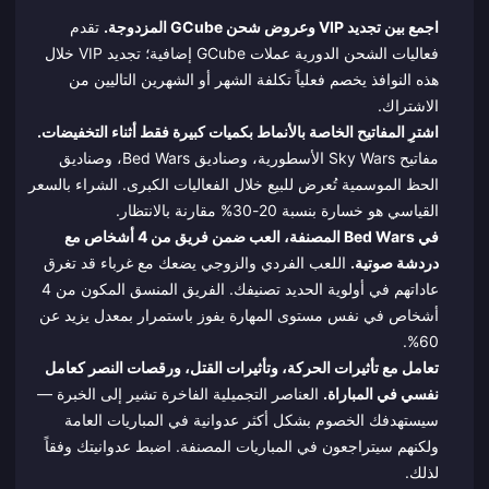
اجمع بين تجديد VIP وعروض شحن GCube المزدوجة.
تقدم
فعاليات الشحن الدورية عملات GCube إضافية؛ تجديد VIP خلال
هذه النوافذ يخصم فعلياً تكلفة الشهر أو الشهرين التاليين من
الاشتراك.
اشترِ المفاتيح الخاصة بالأنماط بكميات كبيرة فقط أثناء التخفيضات.
مفاتيح Sky Wars الأسطورية، وصناديق Bed Wars، وصناديق
الحظ الموسمية تُعرض للبيع خلال الفعاليات الكبرى. الشراء بالسعر
القياسي هو خسارة بنسبة 20-30% مقارنة بالانتظار.
في Bed Wars المصنفة، العب ضمن فريق من 4 أشخاص مع
دردشة صوتية.
اللعب الفردي والزوجي يضعك مع غرباء قد تغرق
عاداتهم في أولوية الحديد تصنيفك. الفريق المنسق المكون من 4
أشخاص في نفس مستوى المهارة يفوز باستمرار بمعدل يزيد عن
60%.
تعامل مع تأثيرات الحركة، وتأثيرات القتل، ورقصات النصر كعامل
نفسي في المباراة.
العناصر التجميلية الفاخرة تشير إلى الخبرة —
سيستهدفك الخصوم بشكل أكثر عدوانية في المباريات العامة
ولكنهم سيتراجعون في المباريات المصنفة. اضبط عدوانيتك وفقاً
لذلك.