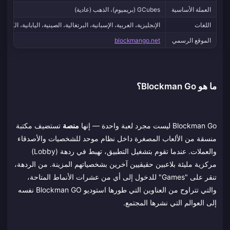
العملة الأساسية
GCubes (بريميوم)، الذهب (عادية)
اللغات
الإنجليزية، العربية، الإسبانية، البرتغالية، الصينية، اليابانية، الكورية،
الموقع الرسمي
blockmango.net
ما هو Blockman Go؟
Blockman Go ليست مجرد لعبة واحدة — إنها
منصة
تستضيف مكتبة
منسقة من الألعاب المصغرة داخل نظام موحد للشخصيات والأصدقاء
والعملات. عندما تقوم بتشغيل التطبيق، تهبط في ردهة (Lobby)
مركزية مليئة بلاعبين حقيقيين آخرين بشخصياتهم المزينة. من الردهة،
تنقر على "Games" للدخول إلى أي من عشرات الأنماط المتاحة،
والتي تتراوح من العناوين التي طورها استوديو Blockman GO نفسه
إلى العوالم التي نشرها المجتمع.