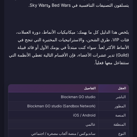
يتسلقون التصنيفات التنافسية في Bed Wars وSky Wars.
يلخص هذا الدليل كل ما يهمك: ميكانيكيات الأنماط، دورة العملات،
فئات VIP، طرق الشحن، والاستراتيجيات المختبرة التي تنجح في
الأنماط الأكثر لعباً. سواء كنت مبتدئاً في يومك الأول أو قائد قبيلة
(Guild) تدير عشرات الأعضاء، فإن الأقسام التالية تغطي الأنظمة التي
ستتفاعل معها فعلياً.
الحقل
التفاصيل
الناشر
Blockman GO studio
المطور
Blockman GO studio (Sandbox Network)
المنصة
iOS / Android
المنطقة
عالمي
النوع
ساندبوكس / منصة ألعاب مصغرة / اجتماعي