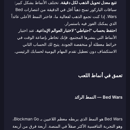
تتبع معدل تحويل الذهب لكل دقيقة.
تختلف الأنماط بشكل كبير:
سباقات الباركور تمنح ذهباً أقل في الدقيقة من انتصارات Bed
Wars. إذا كنت تجمع الذهب لفعالية ما، فاختر النمط الأعلى عائداً
الذي يمكنك الفوز فيه باستمرار.
احتفظ بحساب "احتياطي" لاختبار العوالم الإبداعية.
عند اختبار
الأنماط التي ينشرها المجتمع، فإنك تخاطر بإضاعة الوقت في
خرائط معطلة أو منخفضة الجودة. يتيح لك الحساب الثاني
الاستكشاف دون تعطيل تقدم المهام اليومية لحسابك الرئيسي.
تعمق في أنماط اللعب
Bed Wars — النمط الرائد
Bed Wars هو النمط الذي يربطه معظم اللاعبين بـ Blockman Go،
وهو التجربة التنافسية الأكثر صقلاً في المنصة. أربعة فرق من أربعة