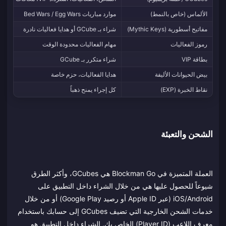
الألماس (خاص بالنمط)
موارد مباريات Bed Wars / Egg Wars
مفاتيح أسطورية (Mythic Keys)
شراء بـ GCube أو هدايا فعاليات نادرة
رموز الفعاليات
مهام الفعاليات محدودة الوقت
بطاقة VIP
شراء متكرر بـ GCube
بيض الحيوانات الأليفة
هدايا الفعاليات، حزم خاصة
نقاط الخبرة (EXP)
كل إجراء يمنح ذهباً
الشحن والتعبئة
العملة المتميزة في Blockman Go هي GCubes، وأكثر الطرق
شيوعاً للحصول عليها هي من خلال الشراء داخل التطبيق على
iOS/Android (عبر Apple ID أو رصيد Google Play) أو من خلال
خدمات الشحن الخارجية التي تضيف GCubes إلى حسابك باستخدام
معرف اللاعب (Player ID) الخاص بك. الشراء داخل التطبيق هو