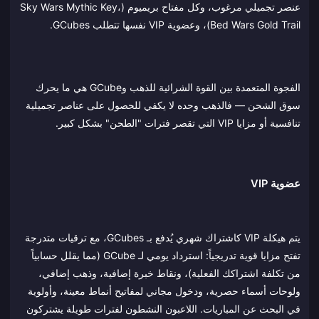
عنصر تجميلي مرغوب، وكل مفتاح بريميوم (Sky Wars Mythic Key،
Bed Wars Gold Trail)، وعضوية VIP نفسها تتطلب GCubes.
الفجوة المتعمدة بين القوة الشرائية للذهب وGCube هي ما يحرك
سوق الشحن — فالذهب وحده لا يكفي للحصول على عناصر تجميلية
تنافسية أو مزايا VIP التي تقصر فترات "الطحن" بشكل كبير.
عضوية VIP
يتم هيكلة VIP كاشتراك شهري يُدفع بـ GCubes، مع ترقيات متدرجة
تفتح مزايا قوية تدريجياً: استرداد يومي لـ GCube (مما يقلل حسابياً
من تكلفة اشتراكك الفعلية)، ونقاط خبرة إضافية، وذهب إضافي،
ولوحات أسماء حصرية، ودخول مجاني لمفاتيح أنماط معينة، وأولوية
في البحث عن المباريات. اللاعبون النشطون لفترات طويلة يشتركون