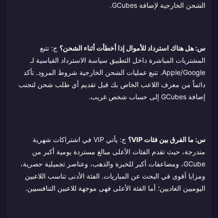
الشحن الخارجية لإضافة GCubes.
س: هل هناك استرداد للأموال إذا أخطأت أثناء الشحن؟
ج: تتبع
المشتريات المباشرة داخل التطبيق سياسة الاسترداد القياسية لـ
Apple/Google. تتبع عمليات الشحن الخارجية شروط المزود. تأكد
دائماً من معرف اللاعب الخاص بك قبل تقديم أي طلب شحن لتجنب
إضافة GCubes إلى حساب شخص غريب.
س: ما الفرق بين فئات VIP؟
ج: يأتي VIP في اشتراكات شهرية
متدرجة، حيث تقدم الفئات الأعلى مبالغ مستردة يومية أكبر من
GCube، ومضاعفات أكبر للخبرة والذهب، وعناصر تجميلية حصرية،
ومزايا أقوى في البحث عن المباريات. الفئة الأدنى تناسب اللاعبين
اليوميين العاديين؛ أما الفئة الأعلى فهي موجهة للاعبين التنافسيين.