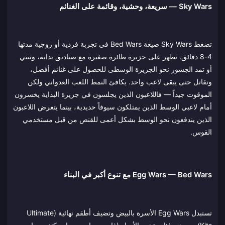
Sky Wars — سريعة، وحشية، وقائمة على الغنائم
تضغط Sky Wars صيغة Bed Wars في تجربة فردية أو زوجية مدتها
4-8 دقائق. تظهر على جزيرة طائرة صغيرة مع صناديق بداية، وتبني
أو تمد الجسور نحو الجزيرة الوسطى للحصول على غنائم أفضل،
وتقاتل حتى يبقى لاعب واحد. يكافئ النمط اللعب العدواني ولكن
الموقوت جيداً — فاللاعبون الذين يجلسون في جزيرة البداية يخسرون
أمام لاعبي الوسط الذين يمتلكون سيوفاً حديدية، بينما يتعرض اللاعبون
الذين يندفعون نحو الوسط بشكل أعمى للقنص من قبل مستخدمي
القوس.
Egg Wars — Bed Wars مع تنوع أكبر في البناء
تستبدل Egg Wars الأسرة بالبيض وتضيف أطقم نهائية (Ultimate