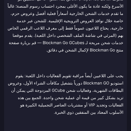
الأسرع ولكنه عادة ما يكون الأغلى بمجرد احتساب رسوم المنصة؛ غالباً
ما تقدم خدمات الشحن الخارجية أسعاراً فعلية أفضل وعروض حزم،
خاصة خلال نوافذ العروض الترويجية الإقليمية. للشحن عبر خدمة
خارجية، يحتاج اللاعبون عموماً فقط إلى معرف اللاعب الرقمي الخاص
بهم (المرئي في شاشة الملف الشخصي داخل اللعبة). يقدم موقعنا
خدمات شحن مريحة لـ Blockman Go GCubes — قم بزيارة صفحة
منتج Blockman Go لإكمال الشحن في دقائق.
يجب على اللاعبين أيضاً مراقبة تقويم الفعاليات داخل اللعبة: يقوم
استوديو Blockman GO دورياً بتشغيل مكافآت الشراء الأول، وعروض
البطاقات الشهرية، وفعاليات شحن GCube المزدوجة التي يمكن أن
تزيد بشكل كبير من قيمة أي عملية شحن واحدة. الجمع بين هذه
الفعاليات وتجديد VIP أو مشتريات العناصر التجميلية الكبيرة هو
الأسلوب المعتاد بين المنفقين ذوي الخبرة.