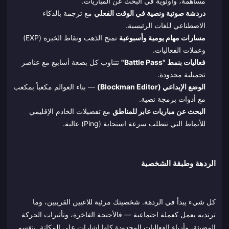
مساهمة، وأولوية في البحث عن المباريات.
دردشة صوتية ونصية في الوقت الفعلي
مع ترجمة بالذكاء
الاصطناعي للغات الرئيسية.
مسارات مهام يومية وأسبوعية
تمنح الذهب ونقاط الخبرة (EXP)
وعملات الفعاليات.
فعاليات بنمط "Battle Pass"
تتناوب كل بضعة أسابيع مع عناصر
تجميلية محدودة.
الوضع الإبداعي (Blockman Editor)
— بناء العوالم مكعباً بمكعب
مع أدوات برمجة نصية.
البحث عن مباريات عابر للمناطق
مع تفضيلات الخادم الإقليمي
للأنماط التي تتطلب سرعة استجابة (Ping) عالية.
الردهة وطبقة الشخصية
كل شيء يبدأ في الردهة. شخصيتك مرئية للاعبين القريبين، وما
ترتديه يعمل كعملة اجتماعية — فالأجنحة الفاخرة، وتأثيرات الحركة
المضيئة، وأزياء الفعاليات المحدودة كلها إشارات على المكانة. ينقسم