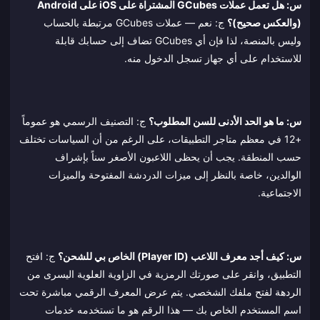
س: هل تعمل عملات GCubes المشتراة على iOS على Android
(والعكس صحيح)؟
ج: نعم — عملات GCubes مرتبطة بالحساب
وليس بالمنصة، لذا فإن أي GCubes تضاف إلى حسابك قابلة
للاستخدام على أي جهاز تسجل الدخول منه.
س: ما هو الحد الأدنى للسن المطلوب؟
ج: التصنيف الرسمي هو عموماً
+12 في معظم متاجر التطبيقات، على الرغم من أن السياسات تختلف
حسب المنطقة. يجب أن يحظى اللاعبون الأصغر سناً بإشراف
الوالدين، خاصة بالنظر إلى ميزات الدردشة المفتوحة والميزات
الاجتماعية.
س: كيف أجد معرف اللاعب (Player ID) الخاص بي للشحن؟
ج: افتح
التطبيق، وانقر على صورتك الرمزية في الزاوية العلوية اليسرى من
الردهة لفتح ملفك الشخصي. يتم عرض المعرف الرقمي مباشرة تحت
اسم المستخدم الخاص بك — هذا الرقم هو ما تستخدمه خدمات