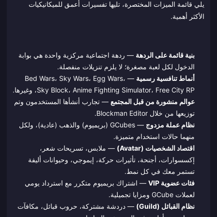
يلي قائمة الميزات المختصرة، تليها تفسيرات أعمق للميكانيكيات
الأكثر أهمية.
بنية قائمة على الردهة
— ردهة اجتماعية مركزية واحدة هي بوابة
الدخول لكل لعبة مصغرة؛ لا يلزم تنزيلات منفصلة.
أنماط تنافسية رسمية
— Bed Wars، Sky Wars، Egg Wars،
Sky Block، Anime Fighting Simulator، Free City RP، وغيرها.
عوالم منشورة من قبل المجتمع
— تجارب أنشأها المستخدمون وتم
توزيعها من خلال Blockman Editor.
نظام عملة مزدوج
— GCubes (بريميوم) والذهب (عادية)، ولكل
منهما حالات استخدام متميزة.
اقتصاد الشخصيات (Avatar)
— ملابس، تسريحات شعر،
إكسسوارات، أجنحة، تأثيرات حركة، إيموجي، وحيوانات أليفة
تستمر معك في كل نمط.
فئات عضوية VIP
— اشتراك بريميوم متكرر مع استرداد يومي
لعملات GCube ومزايا تجميلية.
نظام القبائل (Guild)
— دردشة مشتركة، حروب قبائل، مكافآت