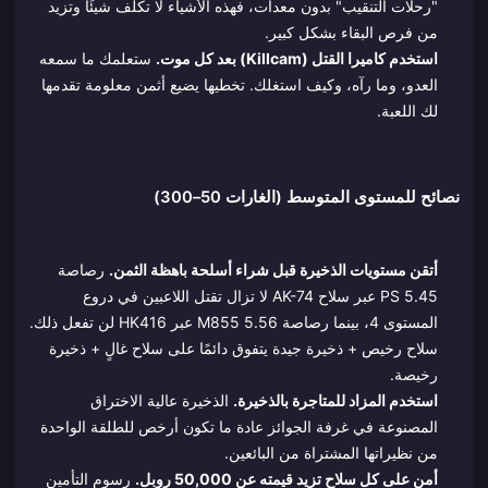
"رحلات التنقيب" بدون معدات، فهذه الأشياء لا تكلف شيئًا وتزيد
من فرص البقاء بشكل كبير.
استخدم كاميرا القتل (Killcam) بعد كل موت.
ستعلمك ما سمعه
العدو، وما رآه، وكيف استغلك. تخطيها يضيع أثمن معلومة تقدمها
لك اللعبة.
نصائح للمستوى المتوسط (الغارات 50–300)
أتقن مستويات الذخيرة قبل شراء أسلحة باهظة الثمن.
رصاصة
5.45 PS عبر سلاح AK-74 لا تزال تقتل اللاعبين في دروع
المستوى 4، بينما رصاصة 5.56 M855 عبر HK416 لن تفعل ذلك.
سلاح رخيص + ذخيرة جيدة يتفوق دائمًا على سلاح غالٍ + ذخيرة
رخيصة.
استخدم المزاد للمتاجرة بالذخيرة.
الذخيرة عالية الاختراق
المصنوعة في غرفة الجوائز عادة ما تكون أرخص للطلقة الواحدة
من نظيراتها المشتراة من البائعين.
أمن على كل سلاح تزيد قيمته عن 50,000 روبل.
رسوم التأمين