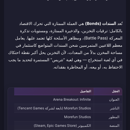
تُعد
السندات (Bonds)
هي العملة الممتازة التي تحرك الاقتصاد
بالكامل: ترقيات التخزين، والذخيرة الممتازة، ومستويات تذكرة
المعركة (Battle Pass)، ومظاهر الأسلحة كلها تعتمد عليها. يعامل
معظم اللاعبين المتمرسين شحن السندات المتواضع كاستثمار في
مساحة المخزن بدلاً من المعدات، لأن التخزين يحل أكبر نقطة احتكاك
في أي لعبة استخراج — وهي لعبة "تتريس" المستمرة لتحديد ما يجب
الاحتفاظ به، أو بيعه، أو المخاطرة بفقدانه.
الحقل
التفاصيل
العنوان
Arena Breakout: Infinite
الناشر
Morefun Studios (تابعة لشركة Tencent Games)
المطور
Morefun Studios
المنصة
الكمبيوتر (Steam, Epic Games Store)