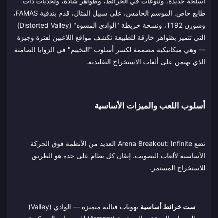
أسلحة جديدة، وتنوعات في الخرائط، وظواهر شاذة، وتحديات ذات
طابع خاص. الموسم الخامس، على سبيل المثال، قدم بندقية FAMAS،
وشوزن T192، ونسخة خريطة "الوادي المشوه" (Distorted Valley)
التي تتميز بظواهر خارقة للطبيعة تكشف مواقع اللاعبين لفترة وجيزة
— وهي ميكانيكية مصممة لكسر أسلوب "التخييم" في الزوايا الصامتة
الذي يهيمن على ألعاب الاستخراج التقليدية.
أسلوب اللعب والميزات الأساسية
تضع Arena Breakout: Infinite العديد من الأنظمة فوق الحركة
الأساسية لألعاب التصويب. إتقان كل نظام على حدة هو الطريق
للاستخراج المستمر.
ست خرائط أساسية
بهويات قتالية متميزة — الوادي (Valley)