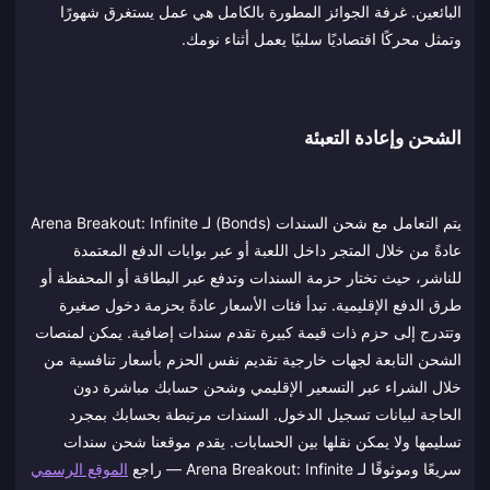
البائعين. غرفة الجوائز المطورة بالكامل هي عمل يستغرق شهورًا
وتمثل محركًا اقتصاديًا سلبيًا يعمل أثناء نومك.
الشحن وإعادة التعبئة
يتم التعامل مع شحن السندات (Bonds) لـ Arena Breakout: Infinite
عادةً من خلال المتجر داخل اللعبة أو عبر بوابات الدفع المعتمدة
للناشر، حيث تختار حزمة السندات وتدفع عبر البطاقة أو المحفظة أو
طرق الدفع الإقليمية. تبدأ فئات الأسعار عادةً بحزمة دخول صغيرة
وتتدرج إلى حزم ذات قيمة كبيرة تقدم سندات إضافية. يمكن لمنصات
الشحن التابعة لجهات خارجية تقديم نفس الحزم بأسعار تنافسية من
خلال الشراء عبر التسعير الإقليمي وشحن حسابك مباشرة دون
الحاجة لبيانات تسجيل الدخول. السندات مرتبطة بحسابك بمجرد
تسليمها ولا يمكن نقلها بين الحسابات. يقدم موقعنا شحن سندات
سريعًا وموثوقًا لـ Arena Breakout: Infinite — راجع
الموقع الرسمي