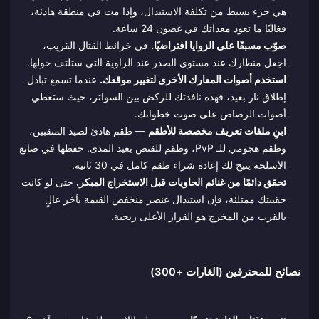
هي جزء بسيط من تكلفة الاستبدال، وإذا مت في منطقة هادئة،
فغالبًا ما تعود معداتك في غضون 24 ساعة.
صوّب مسبقًا على الزوايا افتراضيًا.
في خرائط القتال القريب،
اجعل منظارك عند مستوى الصدر عند الزاوية التي ستلتف حولها.
استخدم أصوات المعارك الأخرى لتغيير موقعك.
عندما تسمع تبادل
إطلاق نار بعيد، فهذه نافذتك للركض بين السواتر، حيث ستغطي
أصوات الرصاص على صوت خطواتك.
ابنِ ملفات تعريف مخصصة للأطقم
— طقم هادئ لصيد المنقبين،
وطقم هجومي للـ PvP، وطقم للقنص بعيد المدى. حفظها في صانع
الأسلحة يتيح لك إعادة شراء طقم كامل في 30 ثانية.
تحقق دائمًا من غنائم الحاويات قبل الاستخراج المبكر.
حتى لو كانت
حقيبتك ممتلئة، فإن استبدال عنصر منخفض القيمة بآخر عالٍ
بالقرب من المخرج هو القرار الأعلى ربحية.
نصائح للمحترفين (الغارات +300)