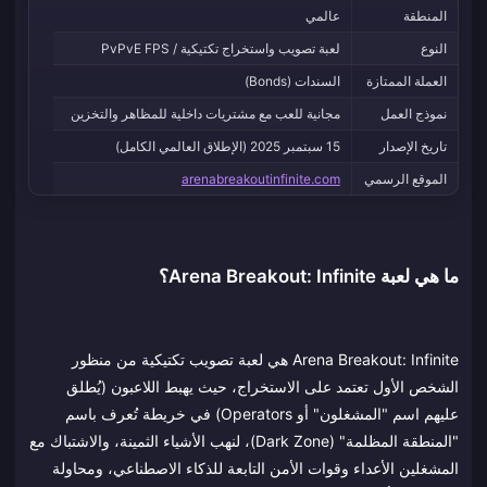
المنطقة
عالمي
النوع
لعبة تصويب واستخراج تكتيكية / PvPvE FPS
العملة الممتازة
السندات (Bonds)
نموذج العمل
مجانية للعب مع مشتريات داخلية للمظاهر والتخزين
تاريخ الإصدار
15 سبتمبر 2025 (الإطلاق العالمي الكامل)
الموقع الرسمي
arenabreakoutinfinite.com
ما هي لعبة Arena Breakout: Infinite؟
Arena Breakout: Infinite هي لعبة تصويب تكتيكية من منظور
الشخص الأول تعتمد على الاستخراج، حيث يهبط اللاعبون (يُطلق
عليهم اسم "المشغلون" أو Operators) في خريطة تُعرف باسم
"المنطقة المظلمة" (Dark Zone)، لنهب الأشياء الثمينة، والاشتباك مع
المشغلين الأعداء وقوات الأمن التابعة للذكاء الاصطناعي، ومحاولة