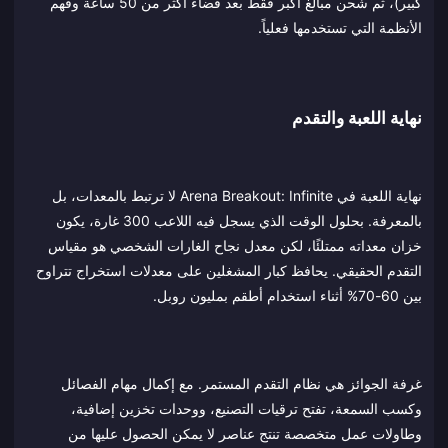
كبير)، ثم شحن مبالغ أكبر فقط بعد قضاء أكثر من 50 ساعة وفهم
الأنظمة التي تستخدمها فعلياً.
نهاية اللعبة والتقدم
نهاية اللعبة في Arena Breakout: Infinite لا ترتبط بالمعدات، بل
بالمعرفة. بحلول الوقت الذي يسجل فيه اللاعب 300 غارة، يكون
خزان معداته ممتلئًا، لكن معدل نجاح الغارات الشخصي هو مقياس
التقدم الحقيقي. يحافظ كبار المشغلين على معدلات استخراج تتراوح
بين 60-70% أثناء استخدام أطقم بمليون روبل.
غرفة الجوائز هي نظام التقدم المستمر. مع إكمال مهام الفصائل
وكسب السمعة، تفتح ترقيات التصنيع، ووحدات تخزين إضافية،
وطاولات عمل متخصصة تنتج عناصر لا يمكن الحصول عليها من