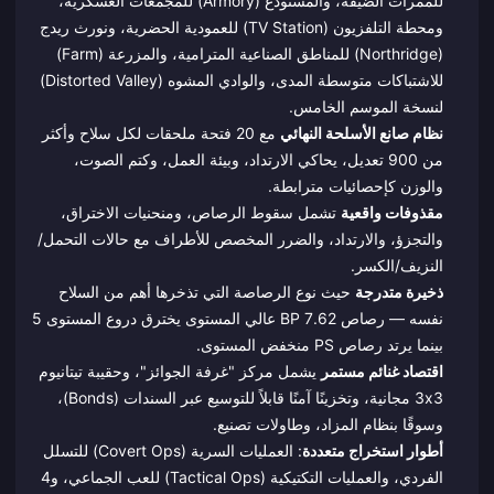
للممرات الضيقة، والمستودع (Armory) للمجمعات العسكرية،
ومحطة التلفزيون (TV Station) للعمودية الحضرية، ونورث ريدج
(Northridge) للمناطق الصناعية المترامية، والمزرعة (Farm)
للاشتباكات متوسطة المدى، والوادي المشوه (Distorted Valley)
لنسخة الموسم الخامس.
نظام صانع الأسلحة النهائي
مع 20 فتحة ملحقات لكل سلاح وأكثر
من 900 تعديل، يحاكي الارتداد، وبيئة العمل، وكتم الصوت،
والوزن كإحصائيات مترابطة.
مقذوفات واقعية
تشمل سقوط الرصاص، ومنحنيات الاختراق،
والتجزؤ، والارتداد، والضرر المخصص للأطراف مع حالات التحمل/
النزيف/الكسر.
ذخيرة متدرجة
حيث نوع الرصاصة التي تذخرها أهم من السلاح
نفسه — رصاص 7.62 BP عالي المستوى يخترق دروع المستوى 5
بينما يرتد رصاص PS منخفض المستوى.
اقتصاد غنائم مستمر
يشمل مركز "غرفة الجوائز"، وحقيبة تيتانيوم
3x3 مجانية، وتخزينًا آمنًا قابلاً للتوسيع عبر السندات (Bonds)،
وسوقًا بنظام المزاد، وطاولات تصنيع.
أطوار استخراج متعددة
: العمليات السرية (Covert Ops) للتسلل
الفردي، والعمليات التكتيكية (Tactical Ops) للعب الجماعي، و4