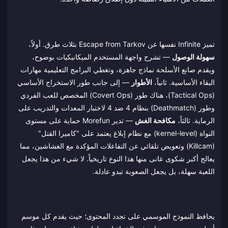
تميز Infinite نفسها عن Escape from Tarkov بثلاث طرق. أولاً،
سهولة الوصول
— تشرح واجهة المستخدم الميكانيكيات بوضوح،
ويقدم صانع الأسلحة نماذج جاهزة، وتغطي البرامج التعليمية مهارات
البقاء الأساسية. ثانياً،
الأطوار
— إلى جانب طور الاستخراج الأساسي
(Tactical Ops)، هناك طور (Covert Ops) المخصص للعب الفردي
وطور (Deathmatch) بنظام 4 ضد 4 لاختبار المعدات والتدريب على
الرماية. ثالثاً،
مكافحة الغش
— تدير Morefun حماية على مستوى
النواة (kernel-level) مع نظام إبلاغ يعتمد على "كاميرا القتل"
(Killcam) وتعويض تلقائي عن التفاعلات المؤكدة مع الغشاشين، مما
يعالج أكبر شكوى عانى منها هذا النوع تاريخياً. لا شيء من هذا يجعل
اللعبة سهلة، بل يجعل الصعوبة تبدو عادلة.
يحافظ النموذج الموسمي على تجدد المحتوى؛ حيث يقدم كل موسم