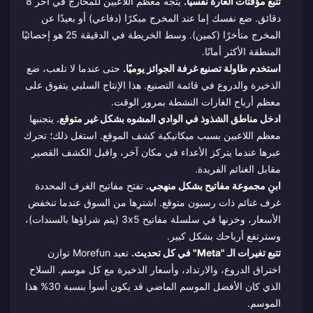
تتبع مؤقتات الغارة نفسيًا.
يتجه معظم اللاعبين للمخارج في آخر 8
دقائق. ضع نفسك إما عند المخرج مبكرًا (دفاعي) أو بعيدًا عن
المخرج متأخرًا (كمين). وسط الخريطة في الدقيقة 25 هو إحصائيًا
المنطقة الأكثر أمانًا.
استخدم طاولة تصنيع غرفة الجوائز يوميًا.
حتى عندما لا تلعب، ضع
الذخيرة والدروع في قائمة التصنيع. هذا الإنتاج السلبي يتفوق على
معظم أرباح الغارات النشطة بمرور الوقت.
ادخل مناطق الشذوذ في الوادي المشوه بشكل غير متوقع.
يتجنبها
معظم اللاعبين بسبب ميكانيكية كشف الموقع. استغل ذلك؛ تحرك
عبرها عندما يتركز الأعداء في مكان آخر، واقبل الكشف القصير
مقابل الغنائم الفريدة.
ابنِ مجموعة مفاتيح بشكل منهجي.
تفتح مفاتيح الغرف المحددة
غرف غنائم ذات رسبون متوقع. اشترِها من السوق عندما تنخفض
الأسعار، وخزنها في سلسلة مفاتيح 3x5 (يتم شراؤها بالسندات)،
وسترتفع أرباحك بشكل كبير.
تتبع تغيرات الـ "Meta" في كل تحديث.
تعيد Morefun توازن
اختراق الدروع، والارتداد، وأسعار الذخيرة مع كل موسم. السلاح
الذي كان الأفضل الموسم الماضي قد يكون أسوأ بنسبة 30% هذا
الموسم.