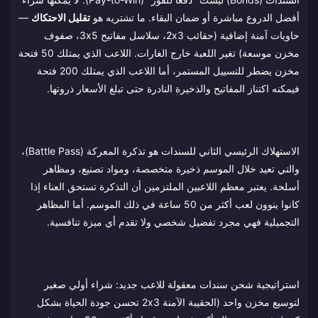
أفضل الدروع مباشرة أو ضمان البقاء. ما تشتريه هو
تقليل الاحتكاك
—
حاويات آمنة إضافية (حقائب 2x3، سلاسل مفاتيح 3x5، صفوف
مخزن موسعة) تغير اللعبة خارج الغارات. اللاعب الذي يمتلك 50 فتحة
مخزن يضطر للتسييل المستمر، أما اللاعب الذي يمتلك 200 فتحة
فيمكنه اكتناز المفاتيح والذخيرة النادرة حتى تبلغ الأسعار ذروتها.
الاستهلاك الرئيسي الثاني للسندات هو تذكرة المعركة (Battle Pass)،
والتي تعيد خلال الموسم ذخيرة متخصصة، ومواد تصنيع، ومظاهر
أسلحة. يعتبر معظم اللاعبين الملتزمين أن التذكرة تستحق العناء إذا
كانوا ينوون لعب أكثر من 50 ساعة في ذلك الموسم. أما المظاهر
التجميلية فهي مجرد تفضيل شخصي ولا تقدم أي ميزة تنافسية.
استراتيجية شحن سندات معقولة للاعب جديد: شراء أولي صغير
لتوسيع مخزن واحد (الحقيبة الآمنة 2x3 تحسن جودة الحياة بشكل