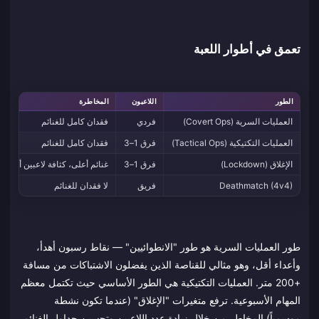
تعمق في أطوار اللعبة
الطور
اللاعبون
المخاطرة
العمليات السرية (Covert Ops)
فردي
فقدان كامل للغنائم
العمليات التكتيكية (Tactical Ops)
فرق 1–3
فقدان كامل للغنائم
الإغلاق (Lockdown)
فرق 1–3
غنائم أعلى، كثافة لاعبين أعلى
Deathmatch (4v4)
فريق
لا فقدان للغنائم
طور العمليات السرية هو طور "الانطوائيين" — نقاط رسبون أهدأ،
وأعداء أقل، وهو مثالي للقناصة الذين يفضلون الاشتباكات من مسافة
+200 متر. العمليات التكتيكية هي الطور الأساسي حيث تكتمل معظم
المهام الأسبوعية. ترفع متغيرات "الإغلاق" (عندما تكون نشطة
موسمياً) المخاطر من خلال زيادة عدد اللاعبين وتحسين جداول الغنائم.