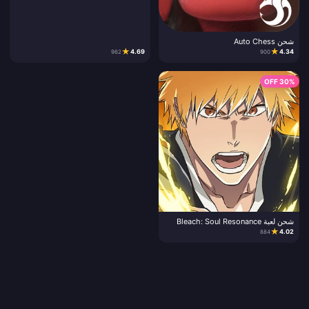
شحن Auto Chess
★
★
4.69
4.34
962
900
30% OFF
شحن لعبة Bleach: Soul Resonance
★
4.02
884