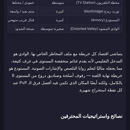
محطة التلفزيون (TV Station)
متوسطة
عمودي / مختلط
نورث ريدج (Northridge)
كبيرة
مدى بعيد / واسعة
المستودع (Armory)
كبيرة
قتال قريب منهجي
الوادي المشوه (Distorted Valley)
صغيرة-متوسطة
نسخة الشذوذ
يتماشى اقتصاد كل خريطة مع ملف المخاطر الخاص بها. الوادي هو
المدخل التعليمي لأنه يقدم غنائم منخفضة المستوى في غرف كثيفة،
مما يجعله مثاليًا لتعلم زوايا التلصص والإشارات الصوتية. المستودع هو
خريطة نهاية اللعبة — رفوف أسلحة وصناديق دروع من المستوى 6
بالكامل، ولكنه أيضًا المكان الذي تكمن فيه أفضل فرق الـ PvP عند
كل نقطة استخراج شهيرة.
نصائح واستراتيجيات المحترفين