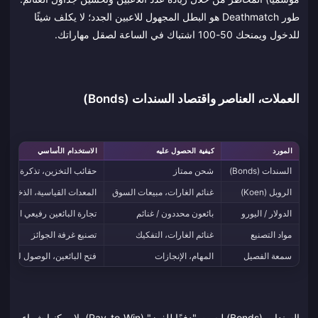
طور Deathmatch هو البطل المجهول للاعبين الجدد؛ لا يكلف شيئًا
للدخول ويمنحك 50-100 اشتباك في الساعة لصقل مهاراتك.
العملات، العناصر واقتصاد السندات (Bonds)
المورد
كيفية الحصول عليه
الاستخدام الأساسي
السندات (Bonds)
شحن ممتاز
حقائب التخزين، تذكرة المعرك
الروبل (Koen)
غنائم الغارات، مبيعات السوق
المعدات القياسية، الذخيرة، 
الدولار / اليورو
بائعون محددون / غنائم
تجارة البائعين رفيعي المست
مواد التصنيع
غنائم الغارات، التفكيك
تصنيع غرفة الجوائز
سمعة الفصيل
المهام، الإنجازات
فتح البائعين، الوصول للمخ
السندات (Bonds) ليست "دفعًا للفوز" (Pay-to-Win). لا يمكنها شراء