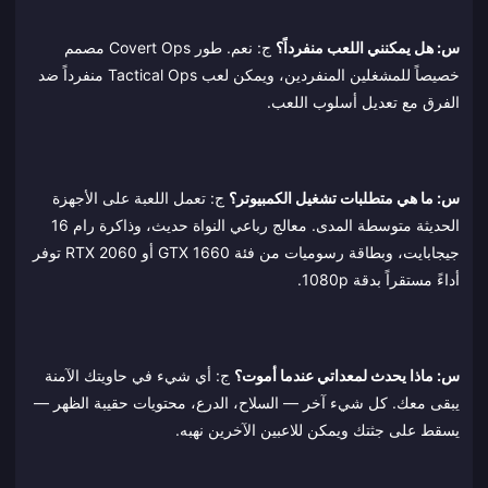
س: هل يمكنني اللعب منفرداً؟
ج: نعم. طور Covert Ops مصمم
خصيصاً للمشغلين المنفردين، ويمكن لعب Tactical Ops منفرداً ضد
الفرق مع تعديل أسلوب اللعب.
س: ما هي متطلبات تشغيل الكمبيوتر؟
ج: تعمل اللعبة على الأجهزة
الحديثة متوسطة المدى. معالج رباعي النواة حديث، وذاكرة رام 16
جيجابايت، وبطاقة رسوميات من فئة GTX 1660 أو RTX 2060 توفر
أداءً مستقراً بدقة 1080p.
س: ماذا يحدث لمعداتي عندما أموت؟
ج: أي شيء في حاويتك الآمنة
يبقى معك. كل شيء آخر — السلاح، الدرع، محتويات حقيبة الظهر —
يسقط على جثتك ويمكن للاعبين الآخرين نهبه.