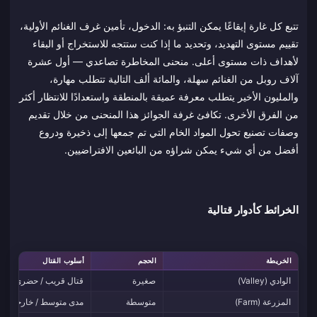
تتبع كل غارة إيقاعًا يمكن التنبؤ به: الدخول، تأمين غرف الغنائم الأولية،
تقييم مستوى التهديد، وتحديد ما إذا كنت ستتجه للاستخراج أو البقاء
لأهداف ذات مستوى أعلى. منحنى المخاطرة تصاعدي — أول عشرة
آلاف روبل من الغنائم سهلة، والمائة ألف التالية تتطلب مهارة،
والمليون الأخير يتطلب معرفة عميقة بالمنطقة واستعدادًا للانتظار أكثر
من الفرق الأخرى. تكافئ غرفة الجوائز هذا المنحنى من خلال تقديم
وصفات تصنيع تحول المواد الخام التي تم جمعها إلى ذخيرة ودروع
أفضل من أي شيء يمكن شراؤه من البائعين الافتراضيين.
الخرائط كأدوار قتالية
الخريطة
الحجم
أسلوب القتال
الوادي (Valley)
صغيرة
قتال قريب / حضري
المزرعة (Farm)
متوسطة
مدى متوسط / خارجي