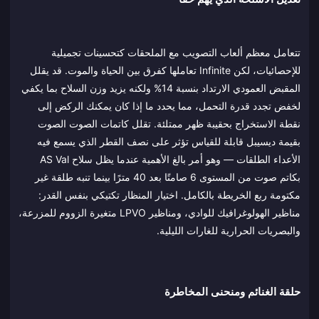
تتعامل معظم ألعاب التصويب مع الملحقات كتحسينات تجميلية
للإحصائيات، لكن Infinite تعاملها كفرق بين الحياة والموت. قد يقلل
المقبض العمودي الارتداد بنسبة 14% ولكنه يزيد وزن السلاح بما يكفي
لخفض تجدد قدرة التحمل، مما يحدد ما إذا كان يمكنك الركض إلى
نقطة الاستخراج بحقيبة ظهر ممتلئة. تقلل كاتمات الصوت الصوت
بقيمة ديسيبل قابلة للقياس تؤثر على نصف القطر الذي يسمع فيه
الأعداء الطلقات — وهو أمر بالغ الأهمية عندما يظل سلاح AS Val
بكاتم صوت من المستوى 6 صامتًا بعد 40 مترًا بينما تنبه طلقة غير
مكتومة ربع الخريطة بالكامل. اختيار المنظار تكتيكي بنفس القدر:
مناظير الهولوغرافيك للوادي، ومناظير LPVO متغيرة الزووم للمزرعة،
والبصريات الحرارية للغارات الليلية.
حلقة الغنائم ومنحنى المخاطرة