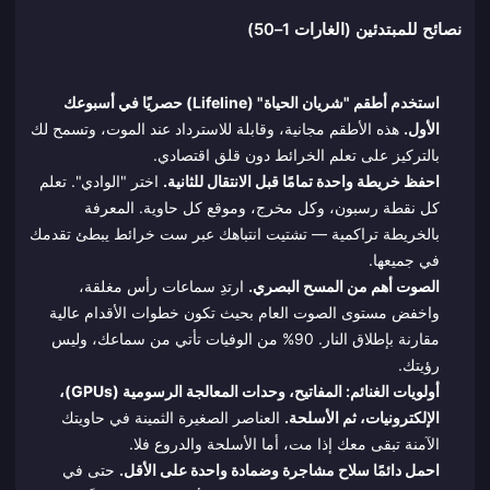
نصائح للمبتدئين (الغارات 1–50)
استخدم أطقم "شريان الحياة" (Lifeline) حصريًا في أسبوعك
الأول.
هذه الأطقم مجانية، وقابلة للاسترداد عند الموت، وتسمح لك
بالتركيز على تعلم الخرائط دون قلق اقتصادي.
احفظ خريطة واحدة تمامًا قبل الانتقال للثانية.
اختر "الوادي". تعلم
كل نقطة رسبون، وكل مخرج، وموقع كل حاوية. المعرفة
بالخريطة تراكمية — تشتيت انتباهك عبر ست خرائط يبطئ تقدمك
في جميعها.
الصوت أهم من المسح البصري.
ارتدِ سماعات رأس مغلقة،
واخفض مستوى الصوت العام بحيث تكون خطوات الأقدام عالية
مقارنة بإطلاق النار. 90% من الوفيات تأتي من سماعك، وليس
رؤيتك.
أولويات الغنائم: المفاتيح، وحدات المعالجة الرسومية (GPUs)،
الإلكترونيات، ثم الأسلحة.
العناصر الصغيرة الثمينة في حاويتك
الآمنة تبقى معك إذا مت، أما الأسلحة والدروع فلا.
احمل دائمًا سلاح مشاجرة وضمادة واحدة على الأقل.
حتى في