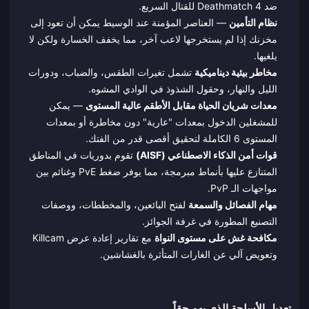
ضد 4 Deathmatch للقتال السريع.
نظام التأمين
— العناصر المؤمنة عند الوسيط يمكن أن تعود إلى
مخزنك إذا لم يستخرجها لاعب آخر، مما يخفف الخسارة ولكن لا
يلغيها.
مخاطر بيئية ديناميكية
تشمل تغيرات الطقس، والضباب، ودورات
الليل والنهار، وحقول الشذوذ في الوادي المشوه.
معدات شريان الحياة مقابل الأطقم عالية المستوى
— يمكن
للمشغلين الدخول بمعدات "عارية" دون مخاطرة أو بمعدات
المستوى 6 الكاملة لتحقيق أقصى قدر من الفتك.
قوات أمن الذكاء الاصطناعي (AISF)
تقوم بدوريات في المناطق
المتنازع عليها بأنماط مبرمجة، مما يوفر ضغط PvE وغنائم بين
مواجهات الـ PvP.
مهام الفصائل والسمعة
لفتح البائعين، والمخططات، ووصفات
التصنيع المطورة في غرفة الجوائز.
مكافحة غش على مستوى النواة
مع تقارير إعادة عرض Killcam
وتعويض آلي عن الغارات المتأثرة بالغشاشين.
تعديل الأسلحة الذي يهم حقاً