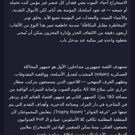
الاستخراج أحياء. الموت يعني فقدان كل عنصر غير مؤمن كنت تحمله
أو جمعته — قد تعود أسلحتك المؤمنة بعد أيام، لكن الأموال النقدية،
والأشياء الثمينة، والمعدات غير المؤمنة تضيع للأبد. يخلق توتر
"المخاطرة مقابل المكافأة" صدمة عاطفية تميز هذا النوع من الألعاب:
أربعون دقيقة من الالتفاف الحذر وإدارة المخزون يمكن أن تُمحى
بخطوة واحدة غير مبالية عند مدخل باب.
تستهدف اللعبة جمهورين متداخلين؛ الأول هو جمهور المحاكاة
العسكرية (milsim) المنجذب لتعديل الأسلحة، وواقعية المقذوفات،
وتطهير الغرف المنهجي — اللاعبون الذين يستمتعون بتركيب منظار
حراري على سلاح AS Val مكتوم الصوت وإصابة السترات الواقية من
مسافة 180 مترًا. الجمهور الثاني هو جمهور اقتصاد الغنائم الذي يزدهر
في المتاجرة في دار المزاد، وصناعة الذخيرة، وأهداف التقدم التي يتم
تتبعها عبر "غرفة الجوائز" (Trophy Room). يتعايش المجموعتان لأن
المنطقة المظلمة تكافئ كلا الأسلوبين: صيادو الـ PvP العدوانيون
يجمعون القتلى، بينما يمكن للمنقبين الهادئين الاستخراج بملايين
العملات من الأشياء الثمينة دون إطلاق رصاصة واحدة.