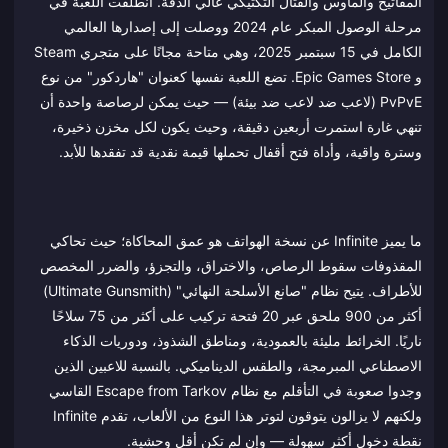
المفاتيح والماوس والقتال التكتيكي عالي الدقة. انطلقت اللعبة في
مرحلة الوصول المبكر عام 2024 ووصلت إلى إصدارها العالمي
الكامل في 15 سبتمبر 2025، وهي متاحة مجانًا على متجري Steam
و Epic Games Store. تضع اللعبة نفسها كعنوان "هاردكور" من نوع
PvPvE (لاعب ضد لاعب ضد بيئة) — حيث يمكن لرصاصة واحدة أن
تنهي غارة استمرت أربعين دقيقة، وحيث يكون لكل مخزن ذخيرة،
وسترة واقية، وأداة فتح أقفال تحملها قيمة نقدية قد تفقدها للأبد.
ما يميز Infinite عن نسخة الهواتف هو عمق المحاكاة؛ حيث تحاكي
المقذوفات سقوط الرصاص، والاختراق، والتجزؤ، والضرر المخصص
للأطراف. يتيح نظام "صانع الأسلحة النهائي" (Ultimate Gunsmith)
أكثر من 900 ملحق عبر 20 فتحة تركيب على أكثر من 75 سلاحًا
ناريًا. الخرائط مليئة بالعمودية، ومناطق الشذوذ، ودوريات الذكاء
الاصطناعي المبرمجة، والطقس الديناميكي. بالنسبة للاعبين الذين
وجدوا صعوبة في التأقلم مع نظام Escape from Tarkov القاسي
ولكنهم لا يزالون يتوقون لتوتر هذا النوع من الألعاب، تقدم Infinite
نقطة دخول أكثر سهولة — وإن لم تكن أقل وحشية.