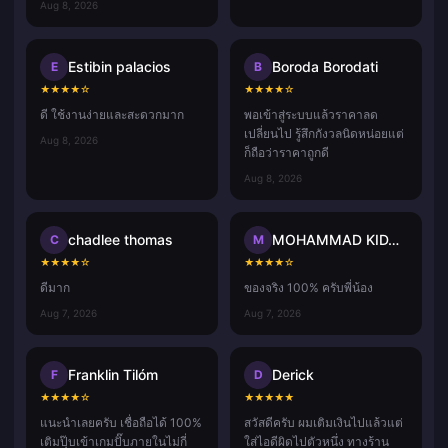
Aug 8, 2026
Estibin palacios
Boroda Borodati
E
B
★
★
★
★
☆
★
★
★
★
☆
ดี ใช้งานง่ายและสะดวกมาก
พอเข้าสู่ระบบแล้วราคาลด
เปลี่ยนไป รู้สึกกังวลนิดหน่อยแต่
Aug 8, 2026
ก็ถือว่าราคาถูกดี
Aug 8, 2026
chadlee thomas
MOHAMMAD KIDASH Kp
C
M
★
★
★
★
☆
★
★
★
★
☆
ดีมาก
ของจริง 100% ครับพี่น้อง
Aug 7, 2026
Aug 7, 2026
Franklin Tilóm
Derick
F
D
★
★
★
★
☆
★
★
★
★
★
แนะนำเลยครับ เชื่อถือได้ 100%
สวัสดีครับ ผมเติมเงินไปแล้วแต่
เติมปุ๊บเข้าเกมปั๊บภายในไม่กี่
ใส่ไอดีผิดไปตัวหนึ่ง ทางร้าน