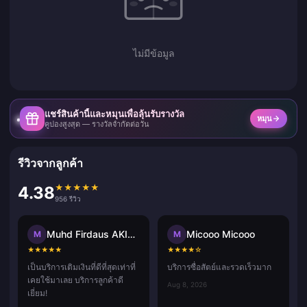
ไม่มีข้อมูล
แชร์สินค้านี้และหมุนเพื่อลุ้นรับรางวัล
หมุน
คูปองสูงสุด — รางวัลจำกัดต่อวัน
รีวิวจากลูกค้า
★
★
★
★
★
4.38
956 รีวิว
Muhd Firdaus AKIDAD
Micooo Micooo
M
M
★
★
★
★
★
★
★
★
★
☆
เป็นบริการเติมเงินที่ดีที่สุดเท่าที่
บริการซื่อสัตย์และรวดเร็วมาก
เคยใช้มาเลย บริการลูกค้าดี
Aug 8, 2026
เยี่ยม!