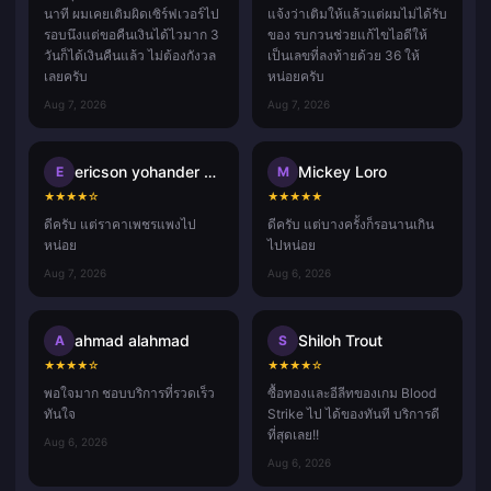
นาที ผมเคยเติมผิดเซิร์ฟเวอร์ไป
แจ้งว่าเติมให้แล้วแต่ผมไม่ได้รับ
รอบนึงแต่ขอคืนเงินได้ไวมาก 3
ของ รบกวนช่วยแก้ไขไอดีให้
วันก็ได้เงินคืนแล้ว ไม่ต้องกังวล
เป็นเลขที่ลงท้ายด้วย 36 ให้
เลยครับ
หน่อยครับ
Aug 7, 2026
Aug 7, 2026
ericson yohander alvarado mart
Mickey Loro
E
M
★
★
★
★
☆
★
★
★
★
★
ดีครับ แต่ราคาเพชรแพงไป
ดีครับ แต่บางครั้งก็รอนานเกิน
หน่อย
ไปหน่อย
Aug 7, 2026
Aug 6, 2026
ahmad alahmad
Shiloh Trout
A
S
★
★
★
★
☆
★
★
★
★
☆
พอใจมาก ชอบบริการที่รวดเร็ว
ซื้อทองและอีลีทของเกม Blood
ทันใจ
Strike ไป ได้ของทันที บริการดี
ที่สุดเลย!!
Aug 6, 2026
Aug 6, 2026