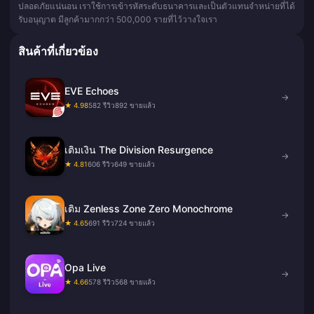
ปลอดภัยแน่นอน เราใช้การเข้ารหัสระดับธนาคารและเป็นตัวแทนจำหน่ายที่ได้
รับอนุญาต มีลูกค้ามากกว่า 500,000 รายที่ไว้วางใจเรา
สินค้าที่เกี่ยวข้อง
EVE Echoes
→
★ 4.98
582 รีวิว
892 ขายแล้ว
เติมเงิน The Division Resurgence
→
★ 4.81
606 รีวิว
649 ขายแล้ว
เติม Zenless Zone Zero Monochrome
→
★ 4.65
691 รีวิว
724 ขายแล้ว
Opa Live
→
★ 4.66
578 รีวิว
568 ขายแล้ว