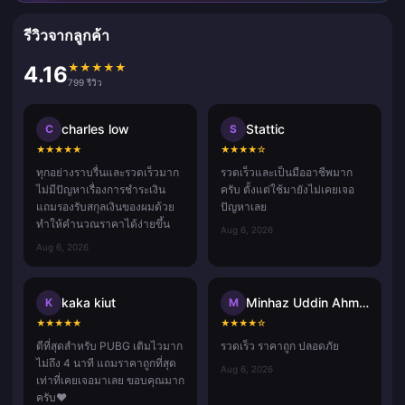
รีวิวจากลูกค้า
★
★
★
★
★
4.16
799 รีวิว
charles low
Stattic
C
S
★
★
★
★
★
★
★
★
★
☆
ทุกอย่างราบรื่นและรวดเร็วมาก
รวดเร็วและเป็นมืออาชีพมาก
ไม่มีปัญหาเรื่องการชำระเงิน
ครับ ตั้งแต่ใช้มายังไม่เคยเจอ
แถมรองรับสกุลเงินของผมด้วย
ปัญหาเลย
ทำให้คำนวณราคาได้ง่ายขึ้น
Aug 6, 2026
Aug 6, 2026
kaka kiut
Minhaz Uddin Ahmed
K
M
★
★
★
★
★
★
★
★
★
☆
ดีที่สุดสำหรับ PUBG เติมไวมาก
รวดเร็ว ราคาถูก ปลอดภัย
ไม่ถึง 4 นาที แถมราคาถูกที่สุด
Aug 6, 2026
เท่าที่เคยเจอมาเลย ขอบคุณมาก
ครับ❤️