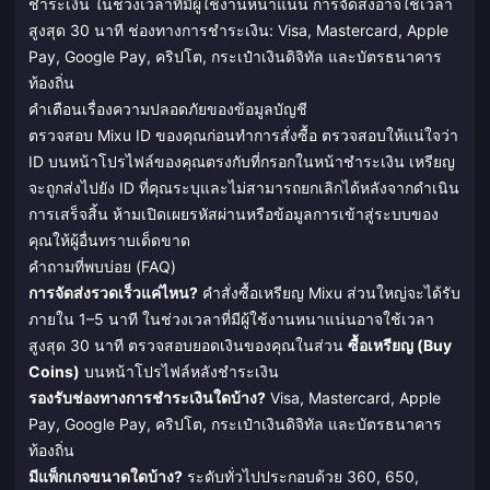
ชำระเงิน ในช่วงเวลาที่มีผู้ใช้งานหนาแน่น การจัดส่งอาจใช้เวลา
สูงสุด 30 นาที ช่องทางการชำระเงิน: Visa, Mastercard, Apple
Pay, Google Pay, คริปโต, กระเป๋าเงินดิจิทัล และบัตรธนาคาร
ท้องถิ่น
คำเตือนเรื่องความปลอดภัยของข้อมูลบัญชี
ตรวจสอบ Mixu ID ของคุณก่อนทำการสั่งซื้อ ตรวจสอบให้แน่ใจว่า
ID บนหน้าโปรไฟล์ของคุณตรงกับที่กรอกในหน้าชำระเงิน เหรียญ
จะถูกส่งไปยัง ID ที่คุณระบุและไม่สามารถยกเลิกได้หลังจากดำเนิน
การเสร็จสิ้น ห้ามเปิดเผยรหัสผ่านหรือข้อมูลการเข้าสู่ระบบของ
คุณให้ผู้อื่นทราบเด็ดขาด
คำถามที่พบบ่อย (FAQ)
การจัดส่งรวดเร็วแค่ไหน?
คำสั่งซื้อเหรียญ Mixu ส่วนใหญ่จะได้รับ
ภายใน 1–5 นาที ในช่วงเวลาที่มีผู้ใช้งานหนาแน่นอาจใช้เวลา
สูงสุด 30 นาที ตรวจสอบยอดเงินของคุณในส่วน
ซื้อเหรียญ (Buy
Coins)
บนหน้าโปรไฟล์หลังชำระเงิน
รองรับช่องทางการชำระเงินใดบ้าง?
Visa, Mastercard, Apple
Pay, Google Pay, คริปโต, กระเป๋าเงินดิจิทัล และบัตรธนาคาร
ท้องถิ่น
มีแพ็กเกจขนาดใดบ้าง?
ระดับทั่วไปประกอบด้วย 360, 650,