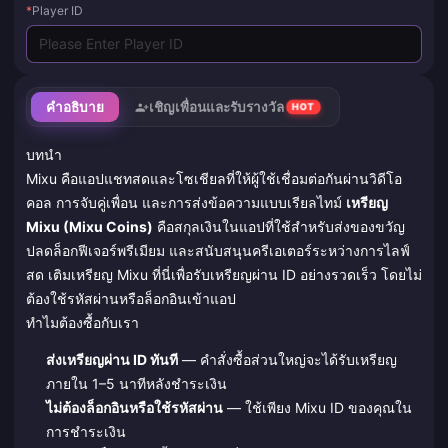
*
Player ID
คำอธิบาย
เชิญเพื่อนและรับรางวัล
HOT
บทนำ
Mixu คือแอปแชทสดและโซเชียลที่ให้ผู้ใช้เชื่อมต่อกันผ่านวิดีโอ
คอล การจับคู่เพื่อน และการส่งข้อความแบบเรียลไทม์
เหรียญ
Mixu (Mixu Coins)
คือสกุลเงินในแอปที่ใช้สำหรับส่งของขวัญ
ปลดล็อกฟีเจอร์พรีเมียม และสนับสนุนครีเอเตอร์ระหว่างการไลฟ์
สด เติมเหรียญ Mixu ที่นี่เพื่อรับเหรียญผ่าน ID อย่างรวดเร็ว โดยไม่
ต้องใช้รหัสผ่านหรือล็อกอินเข้าแอป
ทำไมต้องซื้อกับเรา
ส่งเหรียญผ่าน ID ทันที
— คำสั่งซื้อส่วนใหญ่จะได้รับเหรียญ
ภายใน 1–5 นาทีหลังชำระเงิน
ไม่ต้องล็อกอินหรือใช้รหัสผ่าน
— ใช้เพียง Mixu ID ของคุณใน
การชำระเงิน