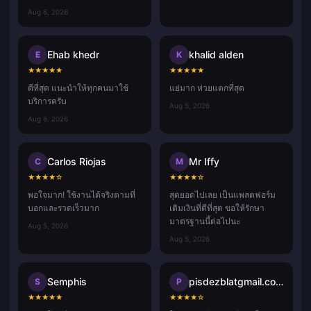
Aug 6, 2026
Ehab khedr
khalid alden
E
K
★
★
★
★
★
★
★
★
★
★
ดีที่สุด แนะนำให้ทุกคนมาใช้
แย่มาก ห่วยแตกที่สุด
บริการครับ
Aug 5, 2026
Aug 6, 2026
Carlos Riojas
Mr Iffy
C
M
★
★
★
★
☆
★
★
★
★
☆
พอใจมาก! ใช้งานได้จริงตามที่
สุดยอดไปเลย เป็นแพลตฟอร์ม
บอกและรวดเร็วมาก
เติมเงินที่ดีที่สุด ขอให้รักษา
มาตรฐานนี้ต่อไปนะ
Aug 5, 2026
Aug 5, 2026
Semphis
pisdezblatgmail.com
S
P
★
★
★
★
★
★
★
★
★
☆