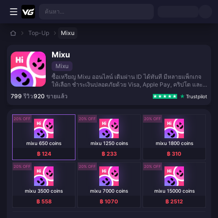
ข้ามไปเนื้อหาหลัก
ค้นหา...
Top-Up
Mixu
Mixu
Mixu
ซื้อเหรียญ Mixu ออนไลน์ เติมผ่าน ID ได้ทันที มีหลายแพ็กเกจ
ให้เลือก ชำระเงินปลอดภัยด้วย Visa, Apple Pay, คริปโต และ
กระเป๋าเงินดิจิทัล
799
รีวิว
920
ขายแล้ว
Trustpilot
20% OFF
20% OFF
20% OFF
mixu 650 coins
mixu 1250 coins
mixu 1800 coins
฿ 124
฿ 233
฿ 310
20% OFF
20% OFF
20% OFF
mixu 3500 coins
mixu 7000 coins
mixu 15000 coins
฿ 558
฿ 1070
฿ 2512