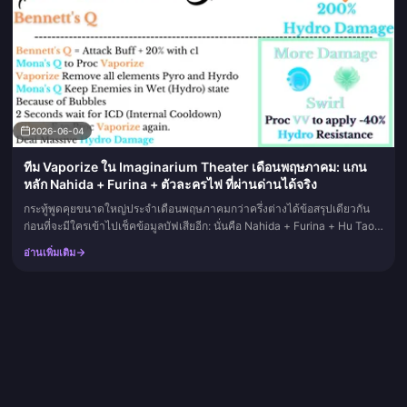
2026-06-04
ทีม Vaporize ใน Imaginarium Theater เดือนพฤษภาคม: แกน
หลัก Nahida + Furina + ตัวละครไฟ ที่ผ่านด่านได้จริง
กระทู้พูดคุยขนาดใหญ่ประจำเดือนพฤษภาคมกว่าครึ่งต่างได้ข้อสรุปเดียวกัน
ก่อนที่จะมีใครเข้าไปเช็คข้อมูลบัฟเสียอีก: นั่นคือ Nahida + Furina + Hu Tao
+ ตัวละครยืดหยุ่นอีกหนึ่งตำแหน่ง (Xiangling สำหรับสายป...
อ่านเพิ่มเติม