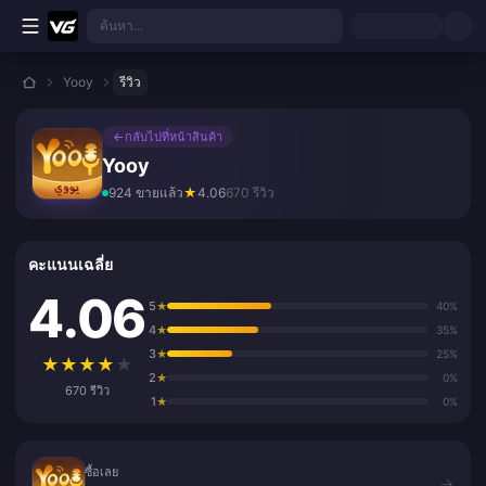
ข้ามไปเนื้อหาหลัก
ค้นหา...
Yooy
รีวิว
←
กลับไปที่หน้าสินค้า
Yooy
924 ขายแล้ว
★
4.06
670 รีวิว
คะแนนเฉลี่ย
4.06
5
★
40%
4
★
35%
3
★
25%
★
★
★
★
★
2
★
0%
670 รีวิว
1
★
0%
ซื้อเลย
ซื้อเลย
→