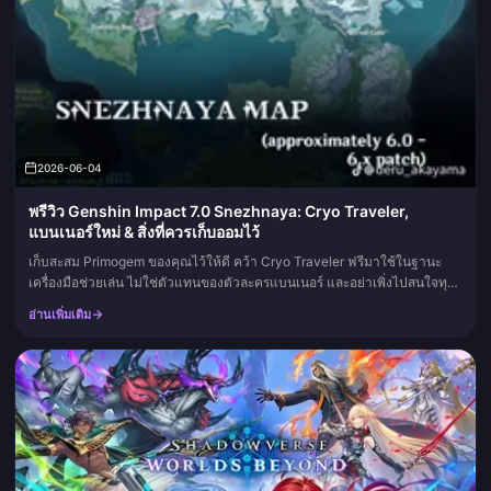
2026-06-04
พรีวิว Genshin Impact 7.0 Snezhnaya: Cryo Traveler,
แบนเนอร์ใหม่ & สิ่งที่ควรเก็บออมไว้
เก็บสะสม Primogem ของคุณไว้ให้ดี คว้า Cryo Traveler ฟรีมาใช้ในฐานะ
เครื่องมือช่วยเล่น ไม่ใช่ตัวแทนของตัวละครแบนเนอร์ และอย่าเพิ่งไปสนใจทุก
รายชื่อ 5 ดาวที่บอกว่า "ยืนยันแล้ว" จนกว่าการไลฟ์สตรีมอย่างเ...
อ่านเพิ่มเติม