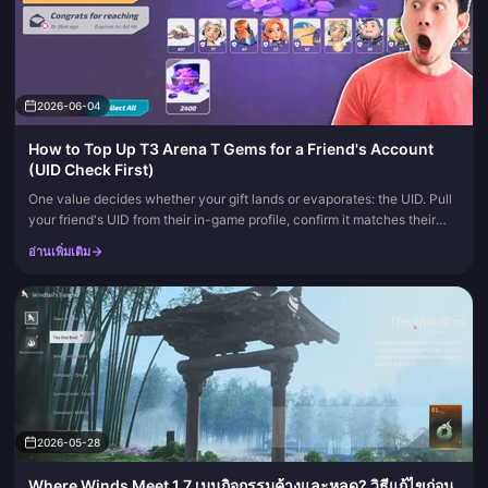
2026-06-04
How to Top Up T3 Arena T Gems for a Friend's Account
(UID Check First)
One value decides whether your gift lands or evaporates: the UID. Pull
your friend's UID from their in-game profile, confirm it matches their
server and region, paste it (never type it) into the ch...
อ่านเพิ่มเติม
2026-05-28
Where Winds Meet 1.7 เมนูกิจกรรมค้างและหลุด? วิธีแก้ไขก่อน