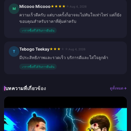
Micooo Micooo
★
★
★
★
★
Aug 4, 2026
M
ความเร็วดีครับ แต่บางครั้งก็อาจจะไม่ทันใจเท่าไหร่ แต่ก็ยัง
ขอบคุณสำหรับราคาที่คุ้มค่าครับ
✓
การซื้อที่ได้รับการยืนยัน
Tebogo Teekay
★
★
★
★
★
Aug 4, 2026
T
มีประสิทธิภาพและรวดเร็ว บริการดีและใส่ใจลูกค้า
✓
การซื้อที่ได้รับการยืนยัน
บทความที่เกี่ยวข้อง
ดูทั้งหมด