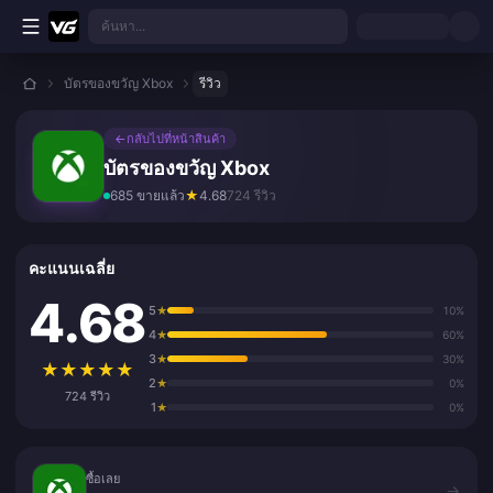
ข้ามไปเนื้อหาหลัก
ค้นหา...
บัตรของขวัญ Xbox
รีวิว
←
กลับไปที่หน้าสินค้า
บัตรของขวัญ Xbox
685 ขายแล้ว
★
4.68
724 รีวิว
คะแนนเฉลี่ย
4.68
5
★
10%
4
★
60%
3
★
30%
★
★
★
★
★
2
★
0%
724 รีวิว
1
★
0%
ซื้อเลย
ซื้อเลย
→