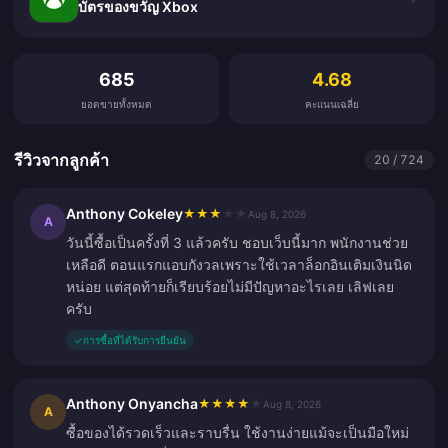
บัตรของขวัญ Xbox
รีวิวจากลูกค้า
685
4.68
ยอดขายทั้งหมด
คะแนนเฉลี่ย
รีวิวจากลูกค้า
20 / 724
Anthony Cokeley
★
★
★
★
★
Aug 8, 2026
A
วันนี้ซื้อเป็นครั้งที่ 3 แล้วครับ ชอบเว็บนี้มาก พนักงานช่วย
เหลือดี ตอนแรกแอบกังวลเพราะใช้เวลาล็อกอินเติมเงินนิด
หน่อย แต่สุดท้ายก็เรียบร้อยไม่มีปัญหาอะไรเลย เลิฟเลย
ครับ
✓
การซื้อที่ได้รับการยืนยัน
Anthony Onyancha
★
★
★
★
★
Aug 8, 2026
A
ซื้อของได้รวดเร็วและราบรื่น ใช้งานง่ายแม้จะเป็นมือใหม่