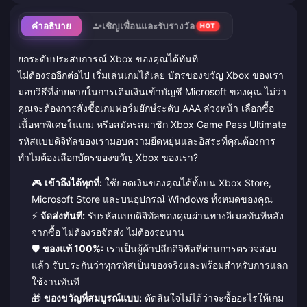
คำอธิบาย
เชิญเพื่อนและรับรางวัล
HOT
ยกระดับประสบการณ์ Xbox ของคุณได้ทันที
ไม่ต้องรออีกต่อไป เริ่มเล่นเกมได้เลย บัตรของขวัญ Xbox ของเรา
มอบวิธีที่ง่ายดายในการเติมเงินเข้าบัญชี Microsoft ของคุณ ไม่ว่า
คุณจะต้องการสั่งซื้อเกมฟอร์มยักษ์ระดับ AAA ล่วงหน้า เลือกซื้อ
เนื้อหาพิเศษในเกม หรือสมัครสมาชิก Xbox Game Pass Ultimate
รหัสแบบดิจิทัลของเรามอบความยืดหยุ่นและอิสระที่คุณต้องการ
ทำไมต้องเลือกบัตรของขวัญ Xbox ของเรา?
🎮
เข้าถึงได้ทุกที่:
ใช้ยอดเงินของคุณได้ทั้งบน Xbox Store,
Microsoft Store และบนอุปกรณ์ Windows ทั้งหมดของคุณ
⚡
จัดส่งทันที:
รับรหัสแบบดิจิทัลของคุณผ่านทางอีเมลทันทีหลัง
จากซื้อ ไม่ต้องรอจัดส่ง ไม่ต้องรอนาน
🛡️
ของแท้ 100%:
เราเป็นผู้ค้าปลีกดิจิทัลที่ผ่านการตรวจสอบ
แล้ว รับประกันว่าทุกรหัสเป็นของจริงและพร้อมสำหรับการแลก
ใช้งานทันที
🎁
ของขวัญที่สมบูรณ์แบบ:
ตัดสินใจไม่ได้ว่าจะซื้ออะไรให้เกม