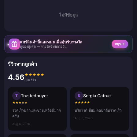
ไม่มีข้อมูล
แชร์สินค้านี้และหมุนเพื่อลุ้นรับรางวัล
หมุน
คูปองสูงสุด — รางวัลจำกัดต่อวัน
รีวิวจากลูกค้า
★
★
★
★
★
4.56
850 รีวิว
Trustedbuyer
Sergiu Catruc
T
S
★
★
★
☆
☆
★
★
★
★
★
รวดเร็วมากและช่วยเหลือดีมาก
บริการดีเยี่ยม ตอบกลับรวดเร็ว
ครับ
Aug 6, 2026
Aug 6, 2026