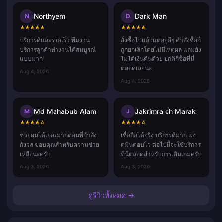
Northyem
Dark Man
N
D
★
★
★
★
★
★
★
★
★
★
บริการดีและรวดเร็ว ทีมงาน
สั่งซื้อไปแล้วแต่อยู่ดีๆ คำสั่งซื้อก็
บริการลูกค้าทำงานได้สมบูรณ์
ถูกยกเลิกโดยไม่มีเหตุผล แถมยัง
แบบมาก
ไม่ได้เงินคืนด้วย ปกติก็ซื้อที่นี่
ตลอดเลยนะ
Aug 4, 2026
Aug 4, 2026
Md Mahabub Alam
Jakrimra ch Marak
M
J
★
★
★
★
☆
★
★
★
★
☆
ช่วยผมได้เยอะมากตอนที่กำลัง
เชื่อถือได้จริง บริการดีมาก แอ
กังวล ขอบคุณสำหรับความช่วย
ดมินตอบไว ต่อไปนี้จะใช้บริการ
เหลือนะครับ
ที่นี่ตลอดสำหรับการเติมเกมครับ
Aug 3, 2026
Aug 3, 2026
ดูรีวิวทั้งหมด →