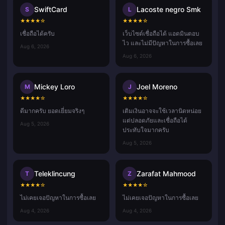
SwiftCard
Lacoste negro Smk
S
L
★
★
★
★
☆
★
★
★
★
☆
เชื่อถือได้ครับ
เว็บไซต์เชื่อถือได้ แอดมินตอบ
ไว และไม่มีปัญหาในการซื้อเลย
Aug 6, 2026
Aug 6, 2026
Mickey Loro
Joel Moreno
M
J
★
★
★
★
☆
★
★
★
★
☆
ดีมากครับ ยอดเยี่ยมจริงๆ
เติมเงินอาจจะใช้เวลานิดหน่อย
แต่ปลอดภัยและเชื่อถือได้
Aug 5, 2026
ประทับใจมากครับ
Aug 5, 2026
Teleklincung
Zarafat Mahmood
T
Z
★
★
★
★
☆
★
★
★
★
☆
ไม่เคยเจอปัญหาในการซื้อเลย
ไม่เคยเจอปัญหาในการซื้อเลย
Aug 4, 2026
Aug 4, 2026