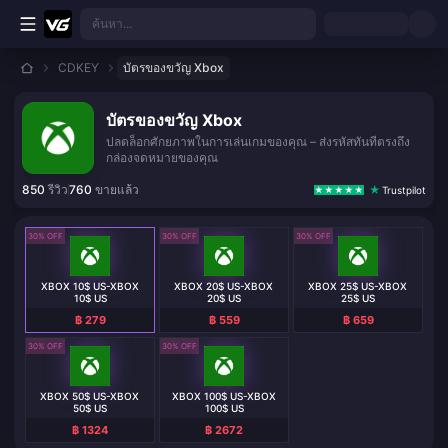
ข้ามไปเนื้อหาหลัก
ค้นหา...
CDKEY
บัตรของขวัญ Xbox
บัตรของขวัญ Xbox
ปลดล็อกศักยภาพในการเล่นเกมของคุณ – ส่งรหัสทันทีตรงถึง
กล่องจดหมายของคุณ
850
รีวิว
760
ขายแล้ว
Trustpilot
30% OFF
30% OFF
30% OFF
XBOX 10$ US-XBOX
XBOX 20$ US-XBOX
XBOX 25$ US-XBOX
10$ US
20$ US
25$ US
฿ 279
฿ 559
฿ 659
30% OFF
30% OFF
XBOX 50$ US-XBOX
XBOX 100$ US-XBOX
50$ US
100$ US
฿ 1324
฿ 2672