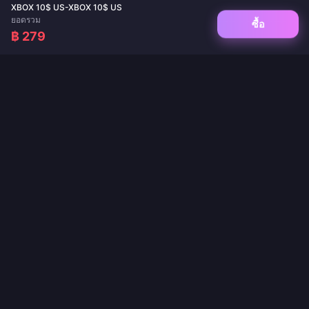
XBOX 10$ US-XBOX 10$ US
ยอดรวม
ซื้อ
฿ 279
จุดหมายปลายทางที่เชื่อถือได้สำหรับการเติมเกมและเติมเงินแอปไลฟ์สด ส่งไว ปลอดภัย
และรับประกันราคาที่ดีที่สุด
ติดตามเรา
·
·
·
·
เกี่ยวกับเรา
ติดต่อเรา
คำถามที่พบบ่อย
นโยบายการคืนสินค้า
·
·
·
นโยบายการจัดส่ง
นโยบายป้องกันการฟอกเงิน
นโยบายความเป็นส่วนตัว
ข้อกำหนดการให้บริการ