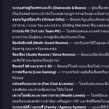
ระบบเศรษฐกิจเพชรและถั่ว (Diamonds & Beans)
— ผู้ชมซื้อเพช
เป็นเงินสดผ่านกระเป๋าเงินในแอปตามกฎการจ่ายเงินอย่างเป็นทาง
ของขวัญเสมือนจริง (Virtual Gifts)
— มีของขวัญแอนิเมชันหลายร้
ปราสาท, I Love You และรถเจาะ (Drilling Machine) ที่จะแสดงเอ
การแข่ง PK (1v1 และ Team PK)
— โฮสต์สองคนจะแบ่งหน้าจอและแข
มากกว่าจะเป็นผู้ชนะ ส่วนผู้แพ้จะต้องรับบทลงโทษ
ห้องมัลติเกสต์ (Multi-Guest Rooms)
— รองรับแขกวิดีโอสูงสุด 
ห้องหาคู่ และการร้องเพลงกลุ่ม
ห้องเสียง (Audio Rooms / Voice Rooms)
— ห้องแบบปิดกล้องที่
เอเชียใต้ และชุมชนเรียนรู้ภาษา
ฟิลเตอร์ AR และอวตาร 3D
— ฟิลเตอร์ใบหน้าแบบเรียลไทม์ การปร
การสตรีมเกม (Live Gaming)
— การแชร์หน้าจอมือถือเพื่อสตรีมเ
Picture
แฟนคลับและเลเวล (Fan Club & Levels)
— โฮสต์แต่ละคนจะมีแฟน
แชทพิเศษ และช่วยเพิ่มสถานะให้กับโฮสต์
เลเวลโฮสต์และเลเวลความรวย (Wealth Levels)
— โฮสต์อัปเลเวล
ปลดล็อกเอฟเฟกต์การเข้าห้อง เหรียญตรา VIP และสิทธิ์พิเศษในแ
ระบบแฟมิลี่ / เอเจนซี่ (Family / Agency System)
— เอเจนซี่ที่