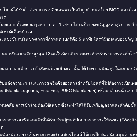
ร โฮสต์ได้รับถั่ว อัตราการเปลี่ยนเพชรเป็นถั่วถูกกำหนดโดย BIGO และถั่
การ
อยแบบ ตั้งแต่ดอกกุหลาบราคา 1 เพชร ไปจนถึงของขวัญมูลค่าสูงอย่างเรือ
ฟเฟกต์เต็มหน้าจอ
่งขันกันในช่วงเวลาที่กำหนด (ปกติคือ 5 นาที) ใครที่ผู้ชมส่งของขวัญให้
9 คน หรือแขกเสียงสูงสุด 12 คนในห้องเดียว เหมาะสำหรับรายการทอล์กโชว์
ออกแบบมาเพื่อการเข้าสังคมด้วยเสียงเท่านั้น ได้รับความนิยมสูงในแถบตะ
ับแต่งความงาม และการสตรีมด้วยอวตารสำหรับโฮสต์ที่ไม่ต้องการเปิดเผ
กม (Mobile Legends, Free Fire, PUBG Mobile ฯลฯ) พร้อมกล้องหน้าแบบ P
คลับ การเข้าร่วมต้องใช้เพชร ซึ่งจะทำให้ได้รับเหรียญตราและลำดับขั้น
จากการสตรีมและถั่วที่ได้รับ ส่วนผู้ชมอัปเลเวลจากการใช้เพชร ("Wealth L
ชท
เป็นพันธมิตรอย่างเป็นทางการจะรับสมัครโฮสต์ ให้การฝึกฝน สนับสนุนด้าน