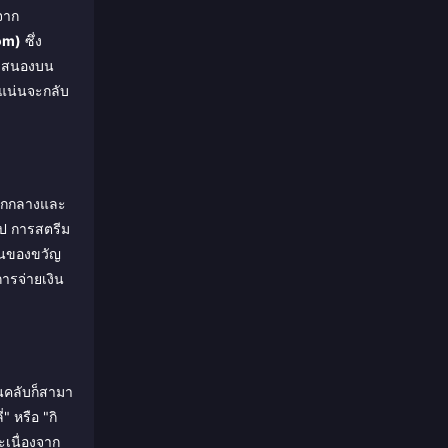
จาก
oom)
ซึ่ง
ตอบสนองบน
วแน่นจะกลับ
ออกกลางและ
รป การสตรีม
เป็นของขวัญ
ารจ่ายเงิน
นคลับก็สามา
" หรือ "กิ
ะเนื่องจาก