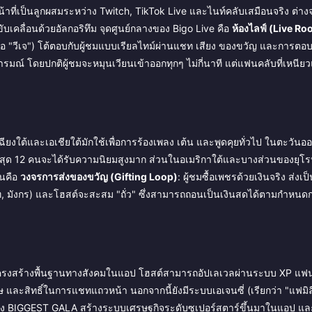
น้าที่เป็นลูกผสมระหว่าง Twitch, TikTok Live และไนท์คลับเสมือนจริง ต่าง
เคลื่อนด้วยอัลกอริทึม จุดศูนย์กลางของ Bigo Live คือ
ห้องไลฟ์ (Live R
 หรือ "วีเจ") โต้ตอบกับผู้ชมแบบเรียลไทม์ผ่านแชท เสียง ของขวัญ และการ
รมณ์ โดยปกติผู้ชมจะหมุนเวียนเข้าออกทุกๆ ไม่กี่นาที แต่แฟนคลับที่เหนีย
ยงใต้และเอเชียใต้มักใช้เพื่อการร้องเพลง เต้น และพูดคุยทั่วไป ในตะวัน
ูดสูงสุด 12 คนจะได้รับความนิยมสูงมาก ส่วนในอเมริกาใต้และบางส่วนของยุโ
ันคือ
วงจรการส่งของขวัญ (Gifting Loop)
: ผู้ชมซื้อเพชรด้วยเงินจริง ส่ง
าสาท, มังกร) และโฮสต์จะสะสม "ถั่ว" ซึ่งสามารถถอนเป็นเงินสดได้ตามกำหนดก
ของโครงสร้างพื้นฐานทางสังคมในแอป โฮสต์สามารถอัปเลเวลผ่านระบบ XP แฟ
และสิทธิ์ในการแชทแถวหน้า นอกจากนี้ยังมีระบบเอเจนซี่ (เรียกว่า "แฟมิลี่
อย่าง BIGGEST GALA สร้างระบบเศรษฐกิจระดับซูเปอร์สตาร์ขึ้นมาในแอป แล