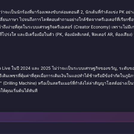
่าจะเป็นนักร้องที่มาร้องเพลงขับกล่อมตอนตี 2, นักเต้นที่กำลังแข่ง PK อย่าง
ปลี่ยนภาษา ไปจนถึงการไลฟ์ตอบคำถามอย่างใกล้ชิดจากครีเอเตอร์ที่เรียกชื่อ
ข้าถึงง่ายที่สุดในระบบเศรษฐกิจครีเอเตอร์ (Creator Economy) เพราะไม่มีเ
โปร่งใส และมีเครื่องมือในตัว (PK, ห้องมัลติเกสต์, ฟิลเตอร์ AR, ห้องเสียง) ท
ง Bigo Live ในปี 2024 และ 2025 ไม่ว่าจะเป็นระบบเศรษฐกิจของขวัญ, ระดับข
ติมเพชรที่คุ้มค่าที่สุดเมื่อการเติมเงินในแอปทำได้ช้าหรือมีข้อจำกัดในภูม
ะ" (Drilling Machine) หรือเป็นสตรีมเมอร์ที่กำลังไล่ล่าสัญญาโฮสต์อย่างเป
ให้คุณเริ่มต้นได้ทันที