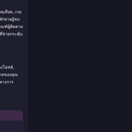
ดุเดือด, เกม
ทักทายผู้ชม
กณฑ์ผู้ติดตาม
ี่ช่วยกระตุ้น
องโฮสต์,
ิภาคของคุณ
็นทางการ