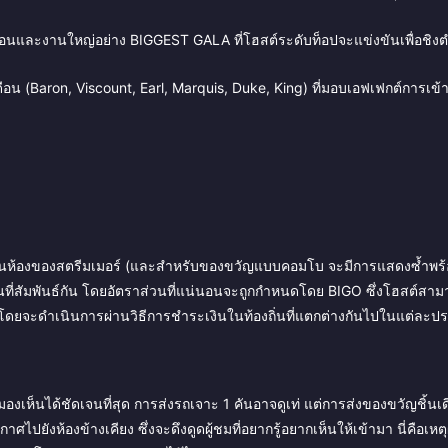
นและงานใหญ่อย่าง BIGGEST GALA ที่โฮสต์ระดับท็อปจะแข่งขันเพื่อชิง
 (Baron, Viscount, Earl, Marquis, Duke, King) ที่มอบเอฟเฟกต์การเข้าห
นห้องของสตรีมเมอร์ (และสำหรับของขวัญแบบคอมโบ จะมีการแสดงซ้ำพร้
นที่สัมพันธ์กัน โดยอัตราส่วนที่แน่นอนจะถูกกำหนดโดย BIGO ซึ่งโฮสต์สา
่ำ โดยจะดำเนินการผ่านวิธีการชำระเงินในท้องถิ่นที่แตกต่างกันไปในแต่ละป
งเห็นได้ชัดเจนที่สุด การส่งรถเจาะ 1 คันอาจดูเท่ แต่การส่งของขวัญชิ้นเดิ
ปยังห้องข้างเคียง ซึ่งจะดึงดูดผู้ชมที่อยากรู้อยากเห็นให้เข้ามา นี่คือเหตุ