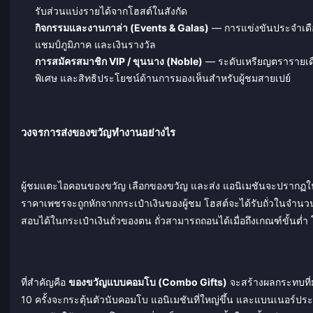
รับส่วนแบ่งรายได้จากโฮสต์ในสังกัด
กิจกรรมและงานกาล่า (Events & Galas)
— การแข่งขันประจำเดือ
แชมป์ภูมิภาค และเงินรางวัล
การสมัครสมาชิก VIP / ขุนนาง (Noble)
— ระดับเหรียญตรารายเดือน
พิเศษ และสิทธิประโยชน์ด้านการมองเห็นสำหรับผู้ชมสายเปย์
วงจรการส่งของขวัญทำงานอย่างไร
ผู้ชมแตะไอคอนของขวัญ เลือกของขวัญ และส่ง แอนิเมชันจะปรากฏใ
ราคาเพชรจะถูกหักจากกระเป๋าเงินของผู้ชม โฮสต์จะได้รับถั่วในจำนว
สอบได้ในกระเป๋าเงินถั่วของตน ถั่วสามารถถอนได้เมื่อถึงเกณฑ์ขั้นต
ที่สำคัญคือ
ของขวัญแบบคอมโบ (Combo Gifts)
จะสร้างผลกระทบที่มอ
10 ครั้งจะกระตุ้นตัวนับคอมโบ แอนิเมชันที่ใหญ่ขึ้น และแบนเนอร์ประกาศไ