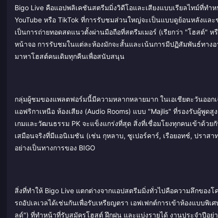
Bigo Live คือแอปพลิเคชันสตรีมมิ่งวิดีโอและเสียงแบบเรียลไทม์ที่ทำห
YouTube หรือ TikTok ที่การรับชมส่วนใหญ่จะเป็นแบบดูย้อนหลังและขับ
เป็นการถ่ายทอดสดแนวตั้งผ่านมือถือที่สตรีมเมอร์ (เรียกว่า "โฮสต์"
หน้าจอ การรับชมในแต่ละห้องมักจะสั้นและเน้นการมีปฏิสัมพันธ์ทางอา
มาหาโฮสต์คนเดิมทุกคืนเพื่อสนับสนุน
กลุ่มผู้ชมของแพลตฟอร์มนี้มีความหลากหลายมาก ในเอเชียตะวันออกเฉี
แอฟริกาเหนือ ห้องเสียง (Audio Rooms) แบบ "Majlis" ที่รองรับผู้พ
เกมและวัฒนธรรม PK จะแข็งแกร่งที่สุด สิ่งที่เชื่อมโยงทุกคนเข้าด้วยก
เสมือนจริงที่มีแอนิเมชัน (เช่น กุหลาบ, ซูเปอร์คาร์, เรือยอทช์, ปร
อย่างเป็นทางการของ BIGO
สิ่งที่ทำให้ Bigo Live แตกต่างจากแอปสตรีมมิ่งทั่วไปคือความลึก
รถอัปเลเวลได้เช่นกันเพื่อรับเหรียญตรา เอฟเฟกต์การเข้าห้องแบบพิเศษ 
ลด์") ที่ทำหน้าที่รับสมัครโฮสต์ ฝึกฝน และแบ่งรายได้ งานประจำปี