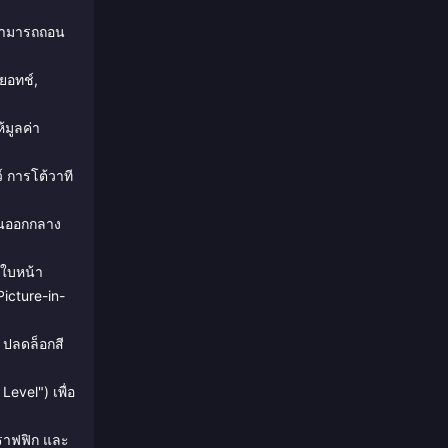
วสามารถถอน
ยอทช์,
มูลค่า
 การโต้วาที
วันออกกลาง
ยใบหน้า
icture-in-
 ปลดล็อกสี
evel") เพื่อ
ทราฟฟิก และ