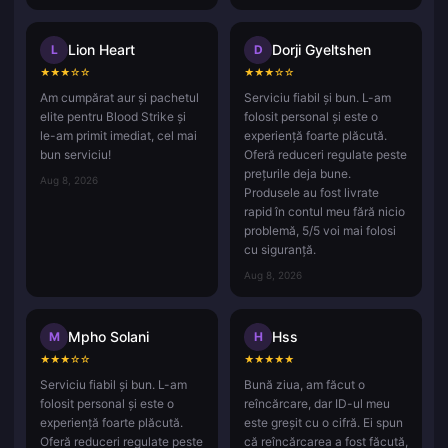
Lion Heart
Dorji Gyeltshen
L
D
★
★
★
☆
☆
★
★
★
☆
☆
Am cumpărat aur și pachetul
Serviciu fiabil și bun. L-am
elite pentru Blood Strike și
folosit personal și este o
le-am primit imediat, cel mai
experiență foarte plăcută.
bun serviciu!
Oferă reduceri regulate peste
prețurile deja bune.
Aug 8, 2026
Produsele au fost livrate
rapid în contul meu fără nicio
problemă, 5/5 voi mai folosi
cu siguranță.
Aug 8, 2026
Mpho Solani
Hss
M
H
★
★
★
☆
☆
★
★
★
★
★
Serviciu fiabil și bun. L-am
Bună ziua, am făcut o
folosit personal și este o
reîncărcare, dar ID-ul meu
experiență foarte plăcută.
este greșit cu o cifră. Ei spun
Oferă reduceri regulate peste
că reîncărcarea a fost făcută,