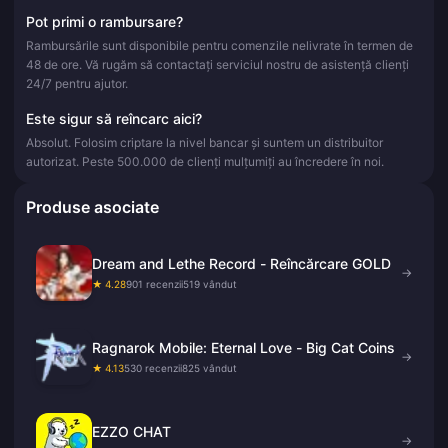
Pot primi o rambursare?
Rambursările sunt disponibile pentru comenzile nelivrate în termen de
48 de ore. Vă rugăm să contactați serviciul nostru de asistență clienți
24/7 pentru ajutor.
Este sigur să reîncarc aici?
Absolut. Folosim criptare la nivel bancar și suntem un distribuitor
autorizat. Peste 500.000 de clienți mulțumiți au încredere în noi.
Produse asociate
Dream and Lethe Record - Reîncărcare GOLD
→
★ 4.28
901 recenzii
519 vândut
Ragnarok Mobile: Eternal Love - Big Cat Coins
→
★ 4.13
530 recenzii
825 vândut
EZZO CHAT
→