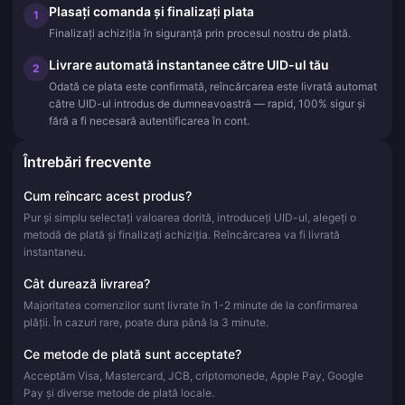
Plasați comanda și finalizați plata
1
Finalizați achiziția în siguranță prin procesul nostru de plată.
Livrare automată instantanee către UID-ul tău
2
Odată ce plata este confirmată, reîncărcarea este livrată automat
către UID-ul introdus de dumneavoastră — rapid, 100% sigur și
fără a fi necesară autentificarea în cont.
Întrebări frecvente
Cum reîncarc acest produs?
Pur și simplu selectați valoarea dorită, introduceți UID-ul, alegeți o
metodă de plată și finalizați achiziția. Reîncărcarea va fi livrată
instantaneu.
Cât durează livrarea?
Majoritatea comenzilor sunt livrate în 1-2 minute de la confirmarea
plății. În cazuri rare, poate dura până la 3 minute.
Ce metode de plată sunt acceptate?
Acceptăm Visa, Mastercard, JCB, criptomonede, Apple Pay, Google
Pay și diverse metode de plată locale.