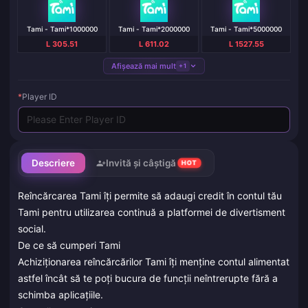
Tami - Tami*1000000
Tami - Tami*2000000
Tami - Tami*5000000
L 305.51
L 611.02
L 1527.55
Afișează mai mult
+1
*
Player ID
Descriere
Invită și câștigă
HOT
Reîncărcarea Tami îți permite să adaugi credit în contul tău
Tami pentru utilizarea continuă a platformei de divertisment
social.
De ce să cumperi Tami
Achiziționarea reîncărcărilor Tami îți menține contul alimentat
astfel încât să te poți bucura de funcții neîntrerupte fără a
schimba aplicațiile.