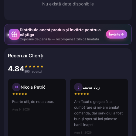
Nu există date disponibile
Distribuie acest produs și învârte pentru a
câștiga
Învârte
Cupoane de până la — recompensă zilnică limitată
Recenzii Clienți
★
★
★
★
★
4.84
895 recenzii
Nikola Petrić
زياد محمد
N
ز
★
★
★
★
★
★
★
★
★
★
Foarte util, de nota zece.
Am făcut o greșeală la
cumpărare și mi-am anulat
Aug 9, 2026
comanda, dar serviciul a fost
bun și sper să îmi primesc
banii înapoi.
Aug 8, 2026