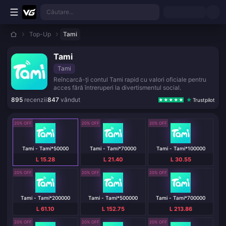
Treci la conținutul principal
Căutare...
Top-Up
Tami
Tami
Tami
Reîncarcă-ți contul Tami rapid cu valori oficiale pentru
acces fără întreruperi la divertismentul social.
895
recenzii
847
vândut
Trustpilot
20% OFF
20% OFF
20% OFF
Tami - Tami*50000
Tami - Tami*70000
Tami - Tami*100000
L 15.28
L 21.40
L 30.55
20% OFF
20% OFF
20% OFF
Tami - Tami*200000
Tami - Tami*500000
Tami - Tami*700000
L 61.10
L 152.75
L 213.86
20% OFF
20% OFF
20% OFF