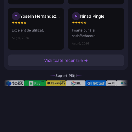
Yoselin Hernandez ramos
Ninad Pingle
Y
N
★
★
★
★
☆
★
★
★
☆
☆
Excelent de utilizat.
Foarte bună și
satisfăcătoare.
Aug 6, 2026
Aug 6, 2026
Vezi toate recenziile →
Suport Plăți