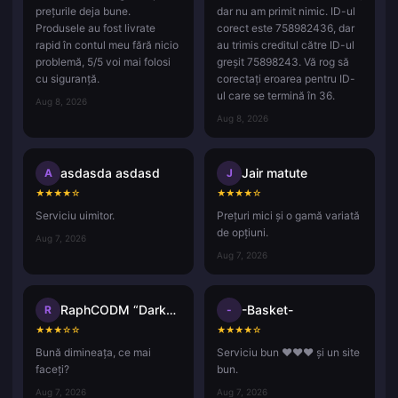
prețurile deja bune.
dar nu am primit nimic. ID-ul
Produsele au fost livrate
corect este 758982436, dar
rapid în contul meu fără nicio
au trimis creditul către ID-ul
problemă, 5/5 voi mai folosi
greșit 75898243. Vă rog să
cu siguranță.
corectați eroarea pentru ID-
ul care se termină în 36.
Aug 8, 2026
Aug 8, 2026
asdasda asdasd
Jair matute
A
J
★
★
★
★
☆
★
★
★
★
☆
Serviciu uimitor.
Prețuri mici și o gamă variată
de opțiuni.
Aug 7, 2026
Aug 7, 2026
RaphCODM “Darkninja_Agma.io”
-Basket-
R
-
★
★
★
☆
☆
★
★
★
★
☆
Bună dimineața, ce mai
Serviciu bun ❤️❤️❤️ și un site
faceți?
bun.
Aug 7, 2026
Aug 7, 2026