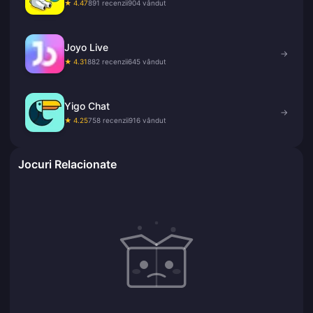
★ 4.47
891 recenzii
904 vândut
Joyo Live
→
★ 4.31
882 recenzii
645 vândut
Yigo Chat
→
★ 4.25
758 recenzii
916 vândut
Jocuri Relacionate