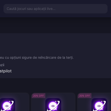
Caută jocuri sau aplicații live...
eu cu opțiuni sigure de reîncărcare de la terți.
zii
stpilot
20% OFF
20% OFF