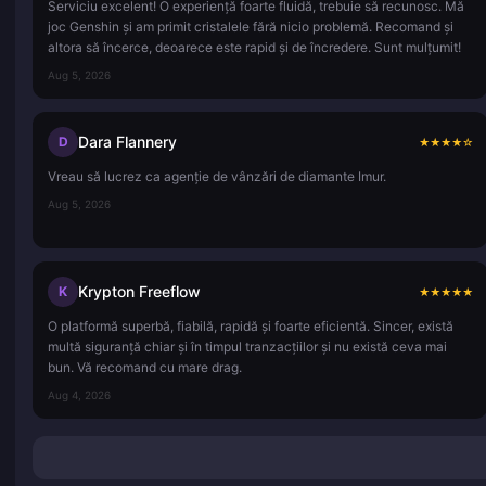
Serviciu excelent! O experiență foarte fluidă, trebuie să recunosc. Mă
joc Genshin și am primit cristalele fără nicio problemă. Recomand și
altora să încerce, deoarece este rapid și de încredere. Sunt mulțumit!
Aug 5, 2026
Dara Flannery
D
★
★
★
★
☆
Vreau să lucrez ca agenție de vânzări de diamante Imur.
Aug 5, 2026
Krypton Freeflow
K
★
★
★
★
★
O platformă superbă, fiabilă, rapidă și foarte eficientă. Sincer, există
multă siguranță chiar și în timpul tranzacțiilor și nu există ceva mai
bun. Vă recomand cu mare drag.
Aug 4, 2026