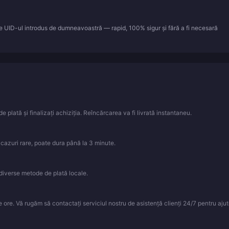
re UID-ul introdus de dumneavoastră — rapid, 100% sigur și fără a fi necesară
e plată și finalizați achiziția. Reîncărcarea va fi livrată instantaneu.
n cazuri rare, poate dura până la 3 minute.
iverse metode de plată locale.
ore. Vă rugăm să contactați serviciul nostru de asistență clienți 24/7 pentru ajut