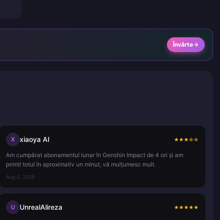
Învârte
xiaoya AI
X
★
★
★
☆
☆
Am cumpărat abonamentul lunar în Genshin Impact de 4 ori și am
primit totul în aproximativ un minut, vă mulțumesc mult.
Aug 5, 2026
UnrealAlireza
U
★
★
★
★
★