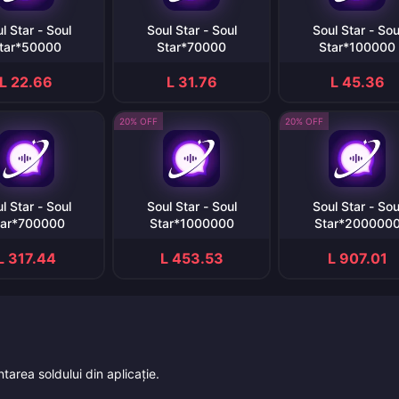
l Star - Soul
Soul Star - Soul
Soul Star - Sou
tar*50000
Star*70000
Star*100000
L 22.66
L 31.76
L 45.36
20% OFF
20% OFF
l Star - Soul
Soul Star - Soul
Soul Star - Sou
tar*700000
Star*1000000
Star*200000
L 317.44
L 453.53
L 907.01
tarea soldului din aplicație.