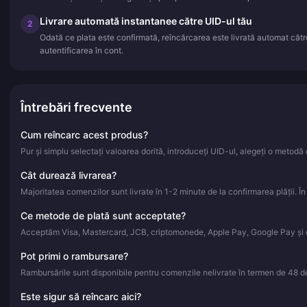
Livrare automată instantanee către UID-ul tău
2
Odată ce plata este confirmată, reîncărcarea este livrată automat căt
autentificarea în cont.
Întrebări frecvente
Cum reîncarc acest produs?
Pur și simplu selectați valoarea dorită, introduceți UID-ul, alegeți o metodă d
Cât durează livrarea?
Majoritatea comenzilor sunt livrate în 1-2 minute de la confirmarea plății. Î
Ce metode de plată sunt acceptate?
Acceptăm Visa, Mastercard, JCB, criptomonede, Apple Pay, Google Pay și d
Pot primi o rambursare?
Rambursările sunt disponibile pentru comenzile nelivrate în termen de 48 de 
Este sigur să reîncarc aici?