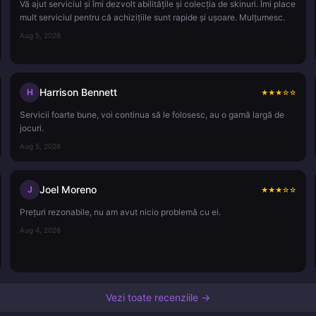
Vă ajut serviciul și îmi dezvolt abilitățile și colecția de skinuri. Îmi place
mult serviciul pentru că achizițiile sunt rapide și ușoare. Mulțumesc.
Aug 5, 2026
Harrison Bennett
H
★
★
★
☆
☆
Servicii foarte bune, voi continua să le folosesc, au o gamă largă de
jocuri.
Aug 5, 2026
Joel Moreno
J
★
★
★
☆
☆
Prețuri rezonabile, nu am avut nicio problemă cu ei.
Aug 4, 2026
Vezi toate recenziile →