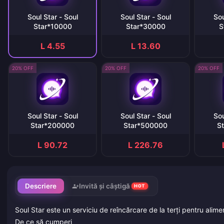
Soul Star - Soul
Soul Star - Soul
Sou
Star*10000
Star*30000
S
L 4.55
L 13.60
20% OFF
20% OFF
20% OFF
Soul Star - Soul
Soul Star - Soul
Sou
Star*200000
Star*500000
S
L 90.72
L 226.76
Descriere
Invită și câștigă
HOT
Soul Star este un serviciu de reîncărcare de la terți pentru alimen
De ce să cumperi