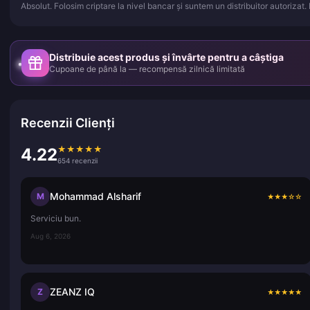
Absolut. Folosim criptare la nivel bancar și suntem un distribuitor autorizat.
Distribuie acest produs și învârte pentru a câștiga
Cupoane de până la — recompensă zilnică limitată
Recenzii Clienți
★
★
★
★
★
4.22
654 recenzii
Mohammad Alsharif
M
★
★
★
☆
☆
Serviciu bun.
Aug 6, 2026
ZEANZ IQ
Z
★
★
★
★
★