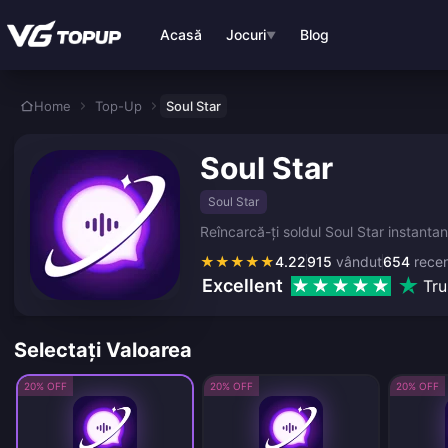
Treci la conținutul principal
Acasă
Jocuri
Blog
▼
Home
Top-Up
Soul Star
Soul Star
Soul Star
Reîncarcă-ți soldul Soul Star instantan
★
★
★
★
★
4.22
915
vândut
654
recen
Excellent
Tru
Selectați Valoarea
20% OFF
20% OFF
20% OFF