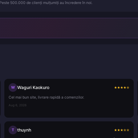
 Peste 500.000 de clienți mulțumiți au încredere în noi.
Waguri Kaokuro
W
★
★
★
★
☆
Cel mai bun site, livrare rapidă a comenzilor.
Aug 6, 2026
thuynh
T
★
★
★
☆
☆