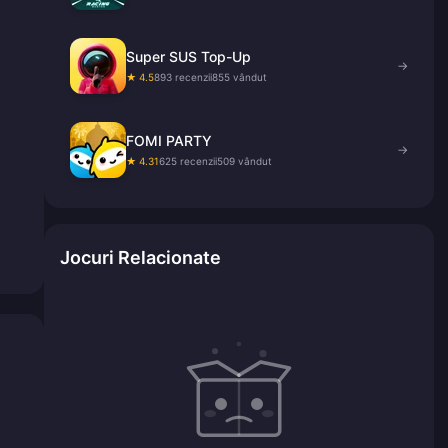
Super SUS Top-Up
→
★ 4.5
893 recenzii
855 vândut
FOMI PARTY
→
★ 4.31
625 recenzii
509 vândut
Jocuri Relacionate