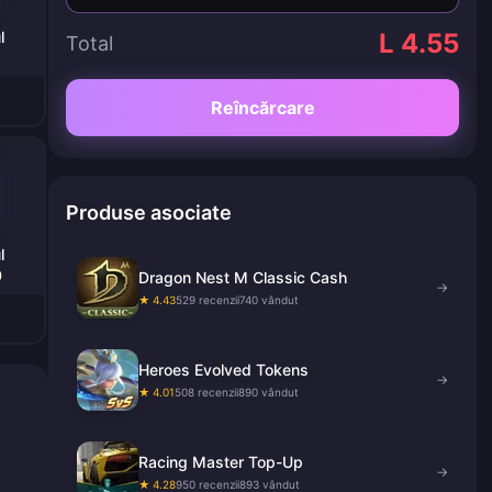
l
L 4.55
Total
Reîncărcare
Produse asociate
l
0
Dragon Nest M Classic Cash
→
★ 4.43
529 recenzii
740 vândut
Heroes Evolved Tokens
→
★ 4.01
508 recenzii
890 vândut
Racing Master Top-Up
→
★ 4.28
950 recenzii
893 vândut