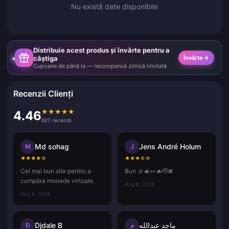
Nu există date disponibile
Distribuie acest produs și învârte pentru a
câștiga
Învârte
Cupoane de până la — recompensă zilnică limitată
Recenzii Clienți
★
★
★
★
★
4.46
927 recenzii
Md sohag
Jens André Holum
M
J
★
★
★
★
☆
★
★
★
☆
☆
Cel mai bun site pentru a
Bun ☺️🔥👀🔥🫡❌
cumpăra monede virtuale.
Aug 6, 2026
Aug 6, 2026
Djdale B
ماجد عبدالله
D
م