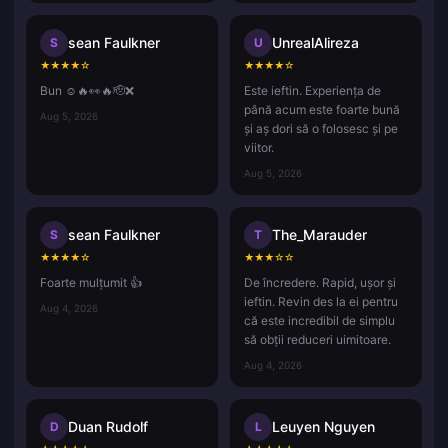
sean Faulkner
UnrealAlireza
S
U
★
★
★
★
☆
★
★
★
★
☆
Bun ☺️🔥👀🔥🫡❌
Este ieftin. Experiența de
până acum este foarte bună
Aug 5, 2026
și aș dori să o folosesc și pe
viitor.
Aug 5, 2026
sean Faulkner
The_Marauder
S
T
★
★
★
★
☆
★
★
★
☆
☆
Foarte mulțumit 👍
De încredere. Rapid, ușor și
ieftin. Revin des la ei pentru
Aug 4, 2026
că este incredibil de simplu
să obții reduceri uimitoare.
Aug 4, 2026
Duan Rudolf
Leuyen Nguyen
D
L