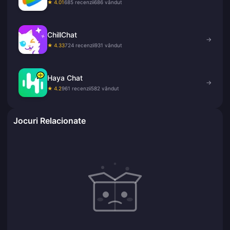
★ 4.01
685 recenzii
686 vândut
ChillChat
→
★ 4.33
724 recenzii
931 vândut
Haya Chat
→
★ 4.2
961 recenzii
582 vândut
Jocuri Relacionate