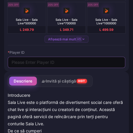
20% OFF
20% OFF
20% OFF
Sala Live - Sala
Sala Live - Sala
Sala Live - Sala
Live*500000
Live*700000
Live*1000000
L 249.79
L 349.71
L 499.59
Afișează mai mult
+1
*
Player ID
Descriere
Invită și câștigă
HOT
Introducere
Sala Live este o platformă de divertisment social care oferă
chat live și interacțiuni cu creatorii de conținut. Această
pagină oferă servicii de reîncărcare prin terți pentru
conturile Sala Live.
De ce să cumperi