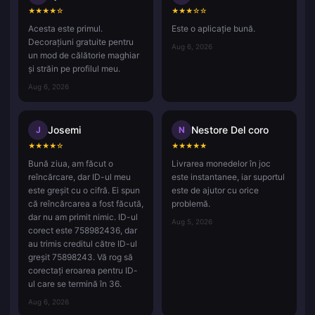
★
★
★
★
☆
★
★
★
☆
☆
Acesta este primul.
Este o aplicație bună.
Decorațiuni gratuite pentru
Aug 6, 2026
un mod de călătorie maghiar
și străin pe profilul meu.
Aug 6, 2026
Josemi
Nestore Del coro
J
N
★
★
★
★
☆
★
★
★
★
★
Bună ziua, am făcut o
Livrarea monedelor în joc
reîncărcare, dar ID-ul meu
este instantanee, iar suportul
este greșit cu o cifră. Ei spun
este de ajutor cu orice
că reîncărcarea a fost făcută,
problemă.
dar nu am primit nimic. ID-ul
Aug 5, 2026
corect este 758982436, dar
au trimis creditul către ID-ul
greșit 75898243. Vă rog să
corectați eroarea pentru ID-
ul care se termină în 36.
Aug 6, 2026