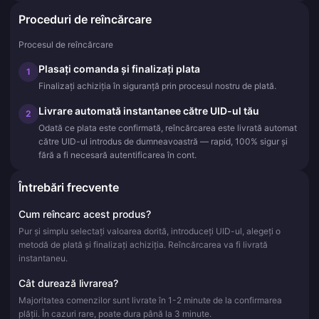
Proceduri de reîncărcare
Procesul de reîncărcare
Plasați comanda și finalizați plata
1
Finalizați achiziția în siguranță prin procesul nostru de plată.
Livrare automată instantanee către UID-ul tău
2
Odată ce plata este confirmată, reîncărcarea este livrată automat
către UID-ul introdus de dumneavoastră — rapid, 100% sigur și
fără a fi necesară autentificarea în cont.
Întrebări frecvente
Cum reîncarc acest produs?
Pur și simplu selectați valoarea dorită, introduceți UID-ul, alegeți o
metodă de plată și finalizați achiziția. Reîncărcarea va fi livrată
instantaneu.
Cât durează livrarea?
Majoritatea comenzilor sunt livrate în 1-2 minute de la confirmarea
plății. În cazuri rare, poate dura până la 3 minute.