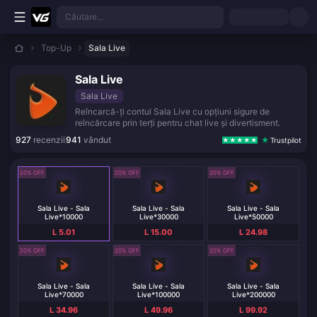
Treci la conținutul principal
Căutare...
Top-Up
Sala Live
Sala Live
Sala Live
Reîncarcă-ți contul Sala Live cu opțiuni sigure de
reîncărcare prin terți pentru chat live și divertisment.
927
recenzii
941
vândut
Trustpilot
20% OFF
20% OFF
20% OFF
Sala Live - Sala
Sala Live - Sala
Sala Live - Sala
Live*10000
Live*30000
Live*50000
L 5.01
L 15.00
L 24.98
20% OFF
20% OFF
20% OFF
Sala Live - Sala
Sala Live - Sala
Sala Live - Sala
Live*70000
Live*100000
Live*200000
L 34.96
L 49.96
L 99.92