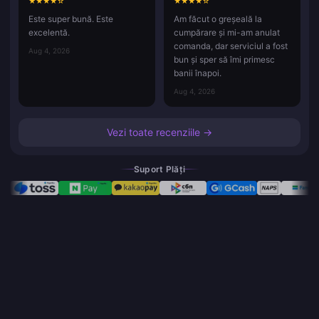
★
★
★
★
☆
★
★
★
★
☆
Este super bună. Este
Am făcut o greșeală la
excelentă.
cumpărare și mi-am anulat
comanda, dar serviciul a fost
Aug 4, 2026
bun și sper să îmi primesc
banii înapoi.
Aug 4, 2026
Vezi toate recenziile →
Suport Plăți