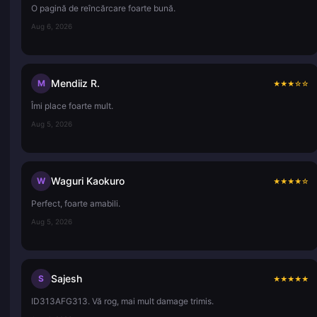
O pagină de reîncărcare foarte bună.
Aug 6, 2026
Mendiiz R.
M
★
★
★
☆
☆
Îmi place foarte mult.
Aug 5, 2026
Waguri Kaokuro
W
★
★
★
★
☆
Perfect, foarte amabili.
Aug 5, 2026
Sajesh
S
★
★
★
★
★
ID313AFG313. Vă rog, mai mult damage trimis.