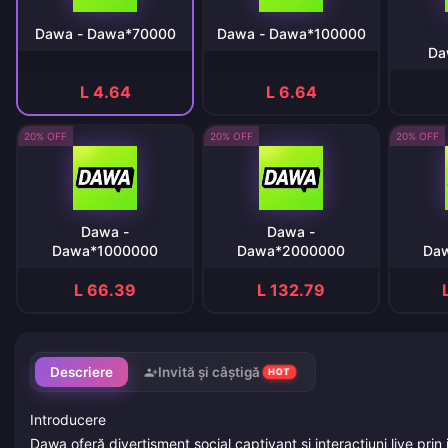
Dawa - Dawa*70000
Dawa - Dawa*100000
Da
L 4.64
L 6.64
20% OFF
20% OFF
20% OFF
Dawa -
Dawa -
Dawa*1000000
Dawa*2000000
Da
L 66.39
L 132.79
Descriere
Invită și câștigă
HOT
Introducere
Dawa oferă divertisment social captivant și interacțiuni live prin 