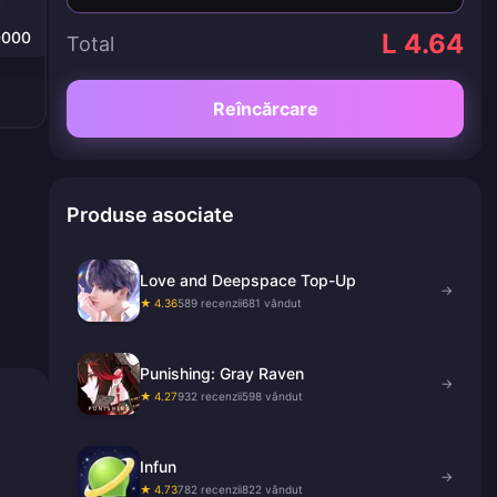
0000
L 4.64
Total
Reîncărcare
Produse asociate
Love and Deepspace Top-Up
→
★ 4.36
589 recenzii
681 vândut
Punishing: Gray Raven
→
★ 4.27
932 recenzii
598 vândut
Infun
→
★ 4.73
782 recenzii
822 vândut