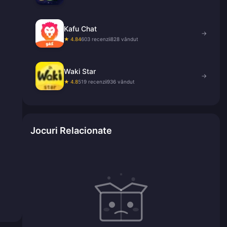
Kafu Chat
→
★ 4.84
603 recenzii
828 vândut
Waki Star
→
★ 4.8
519 recenzii
936 vândut
Jocuri Relacionate