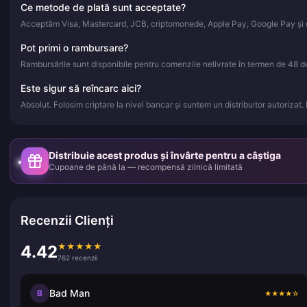
Ce metode de plată sunt acceptate?
Acceptăm Visa, Mastercard, JCB, criptomonede, Apple Pay, Google Pay și d
Pot primi o rambursare?
Rambursările sunt disponibile pentru comenzile nelivrate în termen de 48 de 
Este sigur să reîncarc aici?
Absolut. Folosim criptare la nivel bancar și suntem un distribuitor autorizat.
Distribuie acest produs și învârte pentru a câștiga
Cupoane de până la — recompensă zilnică limitată
Recenzii Clienți
★
★
★
★
★
4.42
762 recenzii
Bad Man
B
★
★
★
★
☆