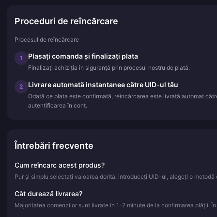
Proceduri de reîncărcare
Procesul de reîncărcare
Plasați comanda și finalizați plata
1
Finalizați achiziția în siguranță prin procesul nostru de plată.
Livrare automată instantanee către UID-ul tău
2
Odată ce plata este confirmată, reîncărcarea este livrată automat căt
autentificarea în cont.
Întrebări frecvente
Cum reîncarc acest produs?
Pur și simplu selectați valoarea dorită, introduceți UID-ul, alegeți o metodă d
Cât durează livrarea?
Majoritatea comenzilor sunt livrate în 1-2 minute de la confirmarea plății. Î