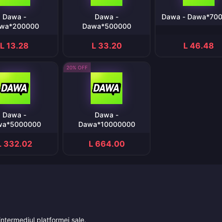
Dawa -
Dawa -
Dawa - Dawa*70
wa*200000
Dawa*500000
L 13.28
L 33.20
L 46.48
20% OFF
Dawa -
Dawa -
wa*5000000
Dawa*10000000
L 332.02
L 664.00
intermediul platformei sale.