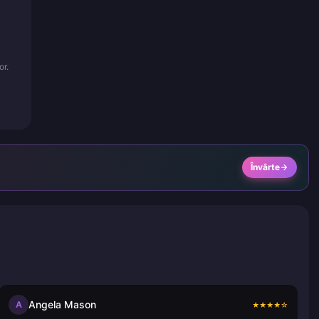
or.
Învârte
Angela Mason
A
★
★
★
★
☆