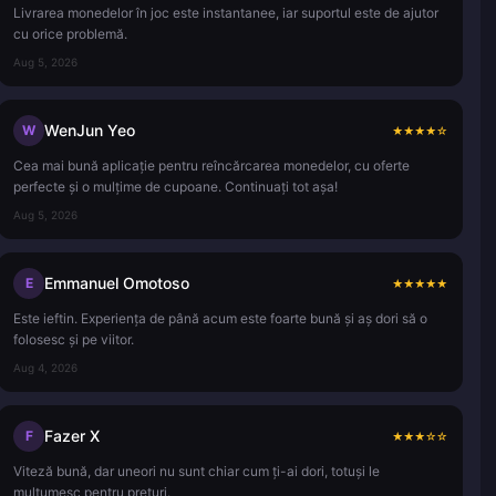
Livrarea monedelor în joc este instantanee, iar suportul este de ajutor
cu orice problemă.
Aug 5, 2026
WenJun Yeo
W
★
★
★
★
☆
Cea mai bună aplicație pentru reîncărcarea monedelor, cu oferte
perfecte și o mulțime de cupoane. Continuați tot așa!
Aug 5, 2026
Emmanuel Omotoso
E
★
★
★
★
★
Este ieftin. Experiența de până acum este foarte bună și aș dori să o
folosesc și pe viitor.
Aug 4, 2026
Fazer X
F
★
★
★
☆
☆
Viteză bună, dar uneori nu sunt chiar cum ți-ai dori, totuși le
mulțumesc pentru prețuri.