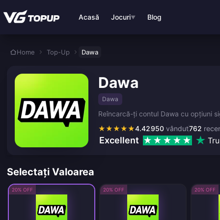
Treci la conținutul principal
Acasă
Jocuri
Blog
▼
Home
Top-Up
Dawa
Dawa
Dawa
Reîncarcă-ți contul Dawa cu opțiuni si
★
★
★
★
★
4.42
950
vândut
762
recen
Excellent
Tru
Selectați Valoarea
20% OFF
20% OFF
20% OFF