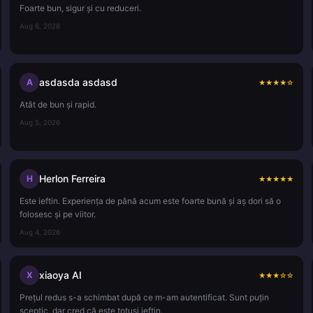
Foarte bun, sigur și cu reduceri.
Aug 6, 2026
asdasda asdasd
A
★
★
★
★
☆
Atât de bun și rapid.
Aug 5, 2026
Herlon Ferreira
H
★
★
★
★
★
Este ieftin. Experiența de până acum este foarte bună și aș dori să o
folosesc și pe viitor.
Aug 4, 2026
xiaoya AI
X
★
★
★
☆
☆
Prețul redus s-a schimbat după ce m-am autentificat. Sunt puțin
sceptic, dar cred că este totuși ieftin.