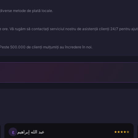
iverse metode de plată locale.
ore. Vă rugăm să contactați serviciul nostru de asistență clienți 24/7 pentru ajut
 Peste 500.000 de clienți mulțumiți au încredere în noi.
عبد الله إبراهيم
ع
★
★
★
★
☆