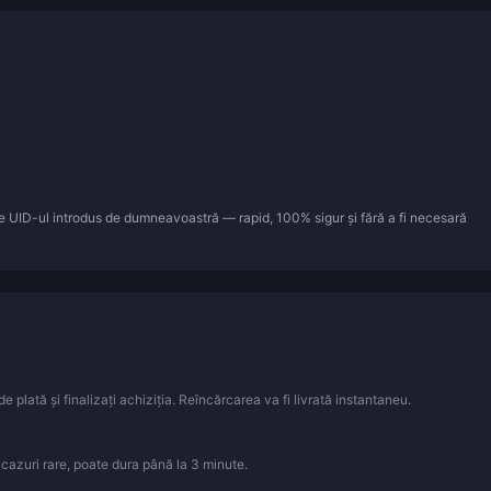
re UID-ul introdus de dumneavoastră — rapid, 100% sigur și fără a fi necesară
e plată și finalizați achiziția. Reîncărcarea va fi livrată instantaneu.
n cazuri rare, poate dura până la 3 minute.