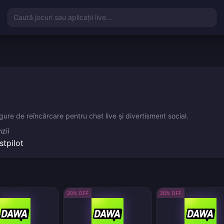
Caută jocuri sau aplicații live...
gure de reîncărcare pentru chat live și divertisment social.
zii
stpilot
20% OFF
20% OFF