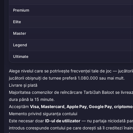
Premium
Elite
Master
Legend
Ultimate
Alege nivelul care se potrivește frecvenței tale de joc — jucăt
jucătorii obișnuiți de turnee preferă 1.080.000 sau mai mult.
Livrare și plată
Majoritatea comenzilor de reîncărcare Tarbi3ah Baloot se livrea
dura până la 15 minute.
Acceptăm
Visa, Mastercard, Apple Pay, Google Pay, criptomon
Memento privind siguranța contului
Este necesar doar
ID-ul de utilizator
— nu partaja niciodată paro
introdus corespunde contului pe care dorești să îl creditezi înaint