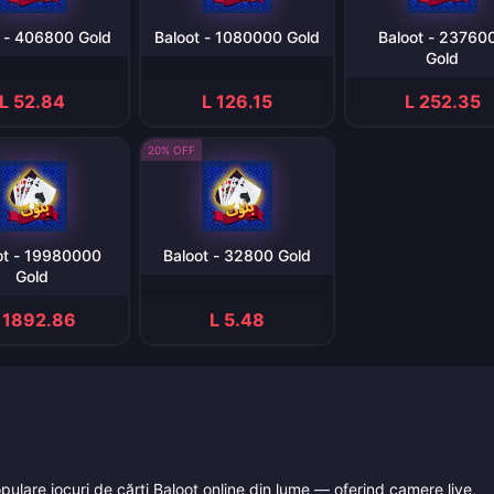
t - 406800 Gold
Baloot - 1080000 Gold
Baloot - 23760
Gold
L 52.84
L 126.15
L 252.35
20% OFF
ot - 19980000
Baloot - 32800 Gold
Gold
 1892.86
L 5.48
opulare jocuri de cărți Baloot online din lume — oferind camere live,