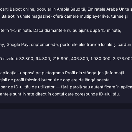
ărți Baloot online, popular în Arabia Saudită, Emiratele Arabe Unite ș
e
Baloot
în unele magazine) oferă camere multiplayer live, turnee și
ate în 1–5 minute. Dacă diamantele nu au ajuns după 15 minute,
y, Google Pay, criptomonede, portofele electronice locale și carduri
 niveluri: 32.800, 94.300, 215.800, 406.800, 1.080.000, 2.376.00
plicația → apasă pe pictograma Profil din stânga-jos (Informații
inii de profil folosind butonul de copiere de lângă acesta.
r de ID-ul tău de utilizator — fără parolă sau autentificare în aplica
mantele sunt livrate direct în contul care corespunde ID-ului tău.