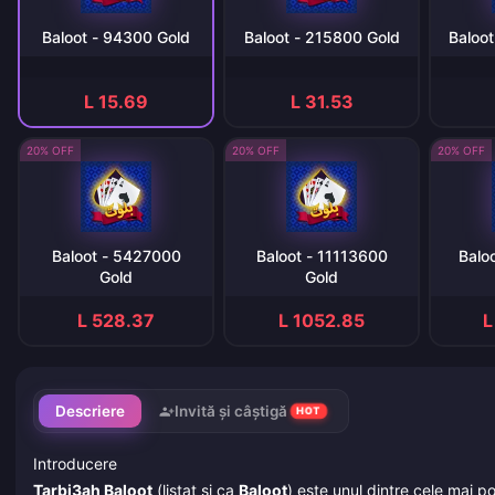
Baloot - 94300 Gold
Baloot - 215800 Gold
Baloo
L 15.69
L 31.53
20% OFF
20% OFF
20% OFF
Baloot - 5427000
Baloot - 11113600
Balo
Gold
Gold
L 528.37
L 1052.85
L
Descriere
Invită și câștigă
HOT
Introducere
Tarbi3ah Baloot
(listat și ca
Baloot
) este unul dintre cele mai p