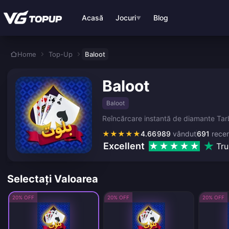
Treci la conținutul principal
Acasă
Jocuri
Blog
▼
Home
Top-Up
Baloot
Baloot
Baloot
Reîncărcare instantă de diamante Tarbi
★
★
★
★
★
4.66
989
vândut
691
recen
Excellent
Tru
Selectați Valoarea
20% OFF
20% OFF
20% OFF