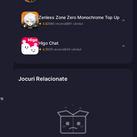
Zenless Zone Zero Monochrome Top Up
→
★ 4.82
980 recenzii
891 vândut
Higo Chat
→
★ 4.3
929 recenzii
634 vândut
Jocuri Relacionate
re