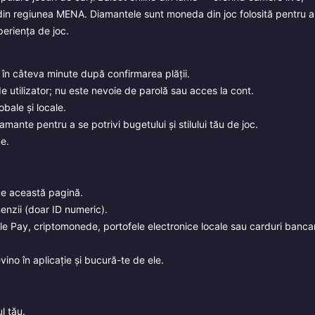
or din regiunea MENA. Diamantele sunt moneda din joc folosită pentru a
periența de joc.
în câteva minute după confirmarea plății.
 utilizator; nu este nevoie de parolă sau acces la cont.
bale și locale.
mante pentru a se potrivi bugetului și stilului tău de joc.
e.
pe această pagină.
enzii (doar ID numeric).
le Pay, criptomonede, portofele electronice locale sau carduri banca
ino în aplicație și bucură-te de ele.
l tău.