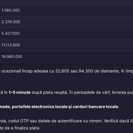
1.080.000
2.376.000
5.427.000
11.113.600
19.980.000
orii ocazionali încep adesea cu 32.800 sau 94.300 de diamante, în tim
ză în
1–5 minute
după plata reușită. În perioadele de vârf, livrarea po
ede, portofele electronice locale și carduri bancare locale
.
la, codul OTP sau datele de autentificare cu nimeni. Verifică dacă I
e de a finaliza plata.