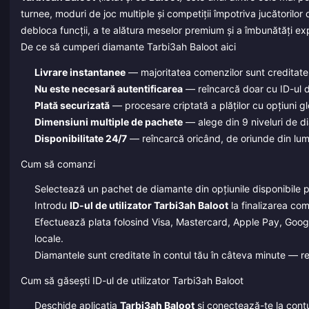
turnee, moduri de joc multiple și competiții împotriva jucătoril
debloca funcții, a te alătura meselor premium și a îmbunătăți ex
De ce să cumperi diamante Tarbi3ah Baloot aici
Livrare instantanee
— majoritatea comenzilor sunt creditate 
Nu este necesară autentificarea
— reîncarcă doar cu ID-ul de
Plată securizată
— procesare criptată a plăților cu opțiuni glo
Dimensiuni multiple de pachete
— alege din 9 niveluri de dia
Disponibilitate 24/7
— reîncarcă oricând, de oriunde din lum
Cum să comanzi
Selectează un pachet de diamante din opțiunile disponibile 
Introdu
ID-ul de utilizator Tarbi3ah Baloot
la finalizarea com
Efectuează plata folosind Visa, Mastercard, Apple Pay, Goog
locale.
Diamantele sunt creditate în contul tău în câteva minute — rev
Cum să găsești ID-ul de utilizator Tarbi3ah Baloot
Deschide aplicația
Tarbi3ah Baloot
și conectează-te la contu