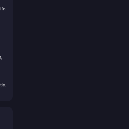
i în
0,
ție.