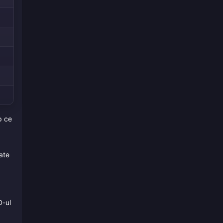
p ce
ate
D-ul