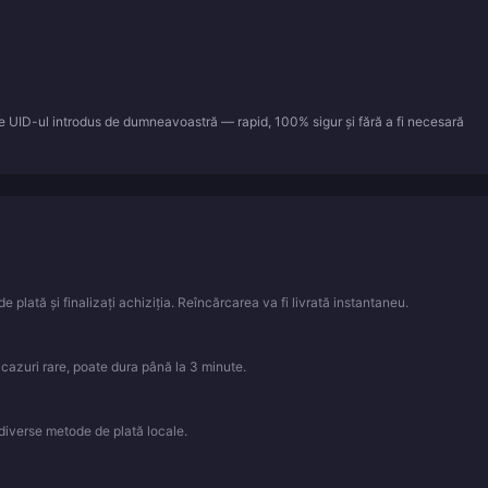
re UID-ul introdus de dumneavoastră — rapid, 100% sigur și fără a fi necesară
e plată și finalizați achiziția. Reîncărcarea va fi livrată instantaneu.
n cazuri rare, poate dura până la 3 minute.
iverse metode de plată locale.