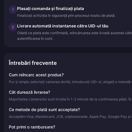
Plasați comanda și finalizați plata
1
Finalizați achiziția în siguranță prin procesul nostru de plată.
Livrare automată instantanee către UID-ul tău
2
Odată ce plata este confirmată, reîncărcarea este livrată automat căt
autentificarea în cont.
Întrebări frecvente
Cum reîncarc acest produs?
Pur și simplu selectați valoarea dorită, introduceți UID-ul, alegeți o metodă d
Cât durează livrarea?
Majoritatea comenzilor sunt livrate în 1-2 minute de la confirmarea plății. Î
Ce metode de plată sunt acceptate?
Acceptăm Visa, Mastercard, JCB, criptomonede, Apple Pay, Google Pay și d
Pot primi o rambursare?