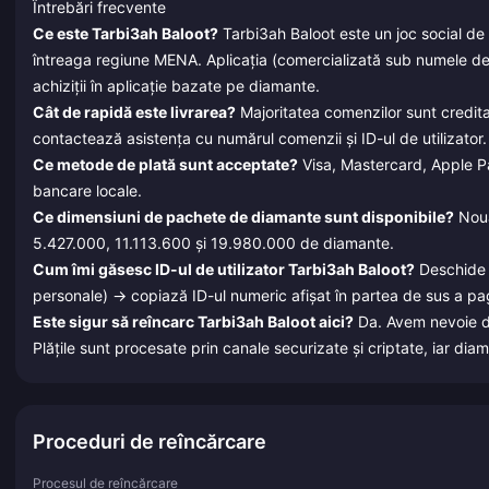
Întrebări frecvente
Ce este Tarbi3ah Baloot?
Tarbi3ah Baloot este un joc social de c
întreaga regiune MENA. Aplicația (comercializată sub numele d
achiziții în aplicație bazate pe diamante.
Cât de rapidă este livrarea?
Majoritatea comenzilor sunt credit
contactează asistența cu numărul comenzii și ID-ul de utilizator.
Ce metode de plată sunt acceptate?
Visa, Mastercard, Apple Pa
bancare locale.
Ce dimensiuni de pachete de diamante sunt disponibile?
Nouă
5.427.000, 11.113.600 și 19.980.000 de diamante.
Cum îmi găsesc ID-ul de utilizator Tarbi3ah Baloot?
Deschide a
personale) → copiază ID-ul numeric afișat în partea de sus a pag
Este sigur să reîncarc Tarbi3ah Baloot aici?
Da. Avem nevoie doa
Plățile sunt procesate prin canale securizate și criptate, iar dia
Proceduri de reîncărcare
Procesul de reîncărcare