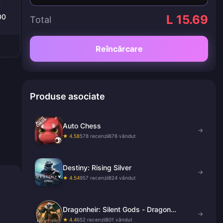
00
L 15.69
Total
Reîncărcare
Produse asociate
Auto Chess
→
★ 4.58
578 recenzii
676 vândut
Destiny: Rising Silver
→
★ 4.54
957 recenzii
824 vândut
Dragonheir: Silent Gods - Dragon
→
Crystals
★ 4.4
652 recenzii
801 vândut