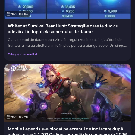
2026-06-04
Whiteout Survival Bear Hunt: Strategiile care te duc cu
adevărat în topul clasamentului de daune
Clasamentul de daune reprezintă întregul eveniment, iar jucătorii din
fruntea lui nu au cheltuit nimic în plus pentru a ajunge acolo. Un singur
număr îți decide rangul: daunele totale provocate Urs...
Citește mai mult
2026-05-28
Mobile Legends s-a blocat pe ecranul de încărcare după
actualizarea 2.1.70? Ordinea corectă de remediere în 2026