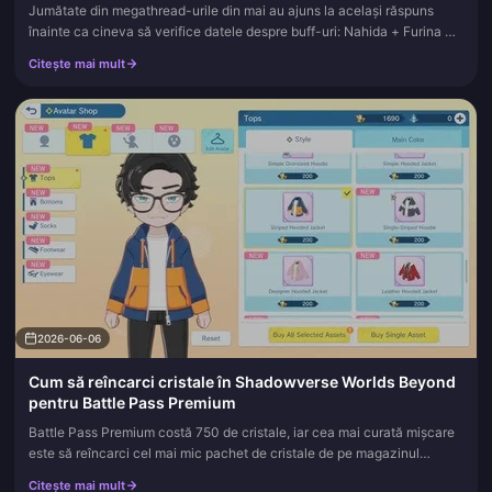
Jumătate din megathread-urile din mai au ajuns la același răspuns
înainte ca cineva să verifice datele despre buff-uri: Nahida + Furina +
Hu Tao + un slot flexibil (Xiangling pentru buget, Kazuha p...
Citește mai mult
2026-06-06
Cum să reîncarci cristale în Shadowverse Worlds Beyond
pentru Battle Pass Premium
Battle Pass Premium costă 750 de cristale, iar cea mai curată mișcare
este să reîncarci cel mai mic pachet de cristale de pe magazinul
platformei tale (iOS App Store, Google Play sau Steam/Epic) ca...
Citește mai mult