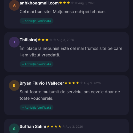
anhkhoagmail.com
★
★
★
★
★
Aug 3, 2026
A
Cel mai bun site. Mulțumesc echipei tehnice.
✓
Achiziție Verificată
Thillairaj
★
★
★
★
★
Aug 3, 2026
T
Îmi place la nebunie! Este cel mai frumos site pe care
l-am văzut vreodată.
✓
Achiziție Verificată
Bryan Fluvio I Vallecer
★
★
★
★
★
Aug 3, 2026
B
Sunt foarte mulțumit de serviciu, am nevoie doar de
toate voucherele.
✓
Achiziție Verificată
Suffian Salim
★
★
★
★
★
Aug 3, 2026
S