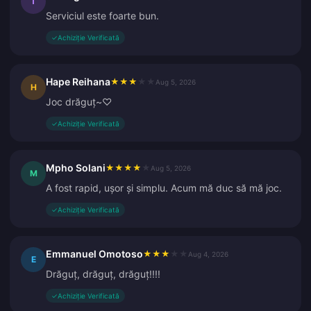
T
Serviciul este foarte bun.
✓
Achiziție Verificată
Hape Reihana
★
★
★
★
★
Aug 5, 2026
H
Joc drăguț~♡
✓
Achiziție Verificată
Mpho Solani
★
★
★
★
★
Aug 5, 2026
M
A fost rapid, ușor și simplu. Acum mă duc să mă joc.
✓
Achiziție Verificată
Emmanuel Omotoso
★
★
★
★
★
Aug 4, 2026
E
Drăguț, drăguț, drăguț!!!!
✓
Achiziție Verificată