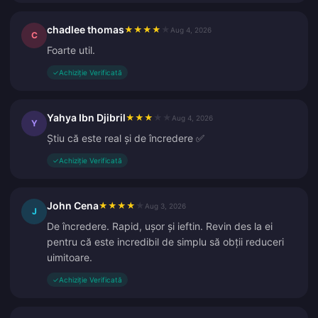
chadlee thomas
★
★
★
★
★
Aug 4, 2026
C
Foarte util.
✓
Achiziție Verificată
Yahya Ibn Djibril
★
★
★
★
★
Aug 4, 2026
Y
Știu că este real și de încredere ✅
✓
Achiziție Verificată
John Cena
★
★
★
★
★
Aug 3, 2026
J
De încredere. Rapid, ușor și ieftin. Revin des la ei
pentru că este incredibil de simplu să obții reduceri
uimitoare.
✓
Achiziție Verificată