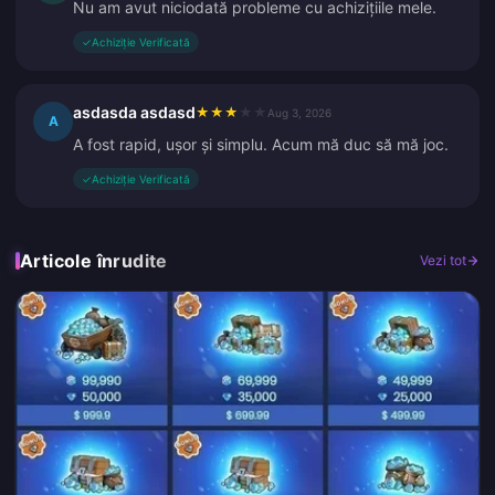
Nu am avut niciodată probleme cu achizițiile mele.
✓
Achiziție Verificată
asdasda asdasd
★
★
★
★
★
Aug 3, 2026
A
A fost rapid, ușor și simplu. Acum mă duc să mă joc.
✓
Achiziție Verificată
Articole înrudite
Vezi tot