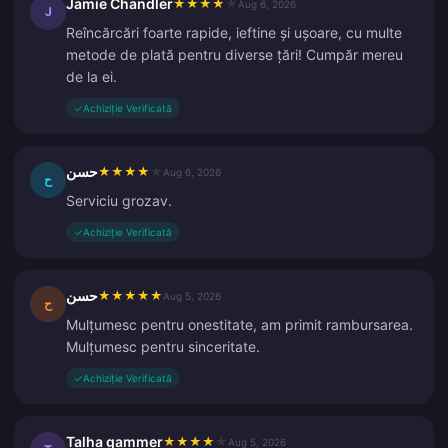
Jamie Chandler
★
★
★
★
★
Aug 6, 2026
J
Reîncărcări foarte rapide, ieftine și ușoare, cu multe
metode de plată pentru diverse țări! Cumpăr mereu
de la ei.
✓
Achiziție Verificată
حسن
★
★
★
★
★
Aug 6, 2026
ح
Serviciu grozav.
✓
Achiziție Verificată
حسن
★
★
★
★
★
Aug 5, 2026
ح
Mulțumesc pentru onestitate, am primit rambursarea.
Mulțumesc pentru sinceritate.
✓
Achiziție Verificată
Talha gammer
★
★
★
★
★
Aug 5, 2026