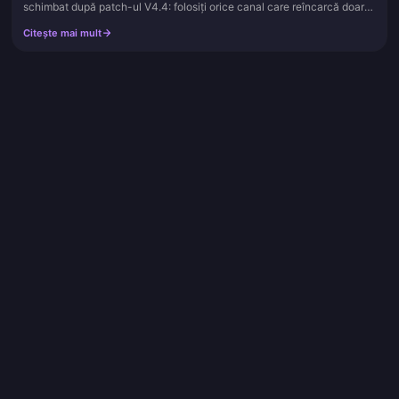
schimbat după patch-ul V4.4: folosiți orice canal care reîncarcă doar
prin ID-ul de jucător (Player ID) și nu vă cere niciodată parola...
Citește mai mult