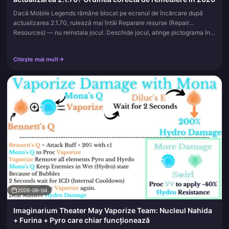
Dacă Mobile Legends rămâne blocat pe ecranul de încărcare după
actualizarea 2.1.70, rulează mai întâi Reparare resurse (Repair
Resources) — nu reinstala jocul. Deschide jocul, atinge pictograma în...
Citește mai mult
2026-06-04
Imaginarium Theater May Vaporize Team: Nucleul Nahida
+ Furina + Pyro care chiar funcționează