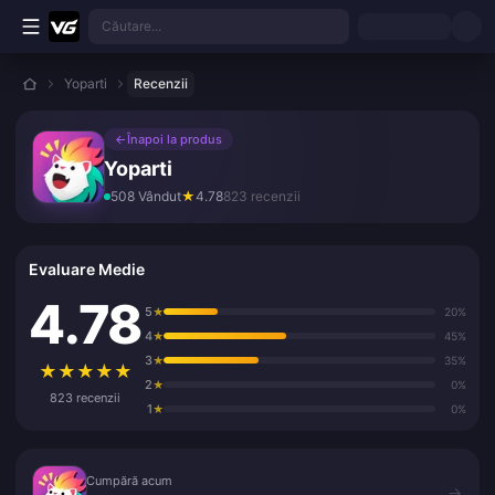
Treci la conținutul principal
Căutare...
Yoparti
Recenzii
←
Înapoi la produs
Yoparti
508 Vândut
★
4.78
823 recenzii
Evaluare Medie
4.78
5
★
20%
4
★
45%
3
★
35%
★
★
★
★
★
2
★
0%
823 recenzii
1
★
0%
Cumpără acum
Cumpără acum
→