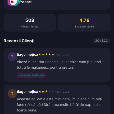
Yoparti
Recenzii Clienți
508
4.78
Vânzări Totale
Evaluare Medie
Recenzii Clienți
20 / 823
tiago mojica
★
★
★
★
★
Aug 7, 2026
T
Viteză bună, dar uneori nu sunt chiar cum ți-ai dori,
totuși le mulțumesc pentru prețuri.
✓
Achiziție Verificată
tiago mojica
★
★
★
★
★
Aug 7, 2026
T
Această aplicație este minunată, îmi place cum poți
face reîncărcări fără prea multe bătăi de cap, este
foarte bună.