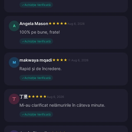
✓
Achiziție Verificată
Angela Mason
★
★
★
★
★
Aug 6, 2026
A
100% pe bune, frate!
✓
Achiziție Verificată
makwaya mqadi
★
★
★
★
★
Aug 6, 2026
M
Rapid și de încredere.
✓
Achiziție Verificată
丁昱
★
★
★
★
★
Aug 6, 2026
丁
Mi-au clarificat nelămuririle în câteva minute.
✓
Achiziție Verificată