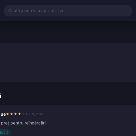
Caută jocuri sau aplicații live...
i
que
★
★
★
★
★
Aug 9, 2026
preț pentru reîncărcări.
ificată