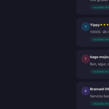
✓
Achiziție Ver
Yippy
★
★
Y
10000. Vă ro
✓
Achiziție Ver
tiago mojic
T
Bun, sigur, 
✓
Achiziție Ver
Brainald Ol
B
Serviciu bu
✓
Achiziție Ver