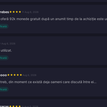
brebes
★
★
★
★
★
Aug 6, 2026
i oferă 92k monede gratuit după un anumit timp de la achiziție este u
ificată
★
Aug 6, 2026
utilizat.
ificată
cooo
★
★
★
★
★
Aug 6, 2026
ntreb, din moment ce există deja oameni care discută între ei...
ificată
treras
★
★
★
★
★
Aug 5, 2026