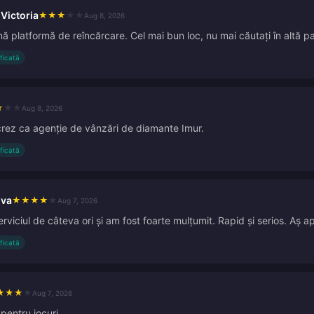
Victoria
★
★
★
★
★
Aug 8, 2026
 platformă de reîncărcare. Cel mai bun loc, nu mai căutați în altă pa
ificată
★
★
★
Aug 8, 2026
crez ca agenție de vânzări de diamante Imur.
ificată
lva
★
★
★
★
★
Aug 7, 2026
erviciul de câteva ori și am fost foarte mulțumit. Rapid și serios. Aș ap
ificată
★
★
★
★
Aug 7, 2026
pentru jocuri.