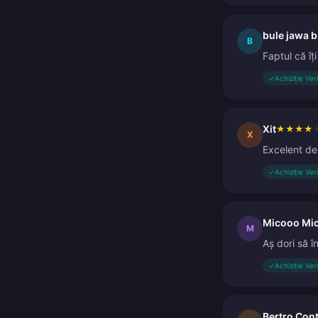
bule jawa 
B
Faptul că îț
✓
Achiziție Ver
Xit
★
★
★
★
X
Excelent de 
✓
Achiziție Ver
Micooo Mi
M
Aș dori să î
✓
Achiziție Ver
Bertro Con