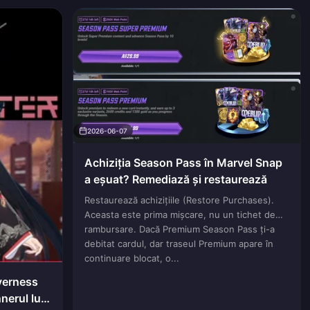
2026-06-07
Achiziția Season Pass în Marvel Snap
a eșuat? Remediază și restaurează
Restaurează achizițiile (Restore Purchases).
Aceasta este prima mișcare, nu un tichet de
rambursare. Dacă Premium Season Pass ți-a
debitat cardul, dar traseul Premium apare în
continuare blocat, o...
verness
nerul lui