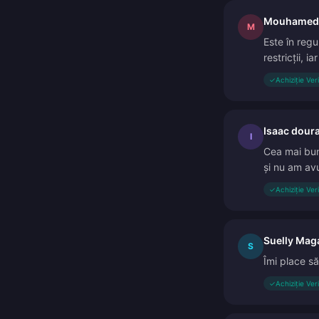
Mouhamed
M
Este în regu
restricții, i
✓
Achiziție Ver
Isaac dour
I
Cea mai bună
și nu am av
✓
Achiziție Ver
Suelly Mag
S
Îmi place să
✓
Achiziție Ver