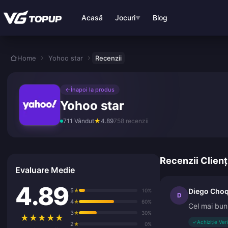
Treci la conținutul principal
Acasă
Jocuri
Blog
▼
Home
Yohoo star
Recenzii
←
Înapoi la produs
Yohoo star
711 Vândut
★
4.89
758 recenzii
Recenzii Clienț
Evaluare Medie
4.89
5
Diego Cho
★
10%
D
4
★
60%
Cel mai bun 
3
★
30%
★
★
★
★
★
✓
Achiziție Ver
2
★
0%