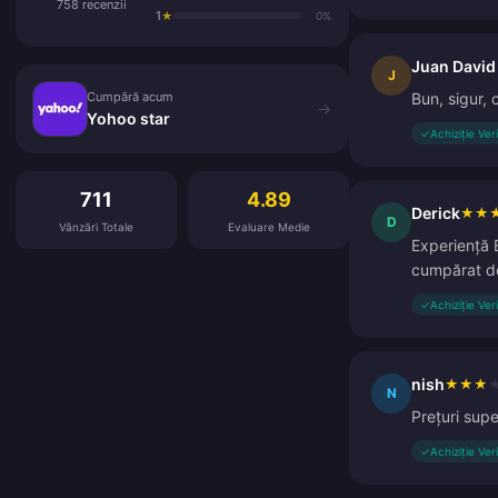
758 recenzii
1
★
0%
Juan David 
Cumpără acum
J
Cumpără acum
Bun, sigur, 
→
Yohoo star
✓
Achiziție Ver
Recenzii Clienți
711
4.89
Derick
★
★
D
Vânzări Totale
Evaluare Medie
Experiență 
cumpărat de 
✓
Achiziție Ver
nish
★
★
★
N
Prețuri supe
✓
Achiziție Ver