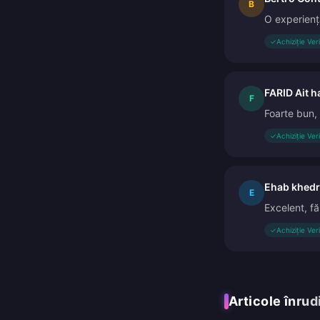
B
O experiență
✓
Achiziție Ver
FARID Ait 
F
Foarte bun,
✓
Achiziție Ver
Ehab khedr
E
Excelent, fă
✓
Achiziție Ver
Articole înrud