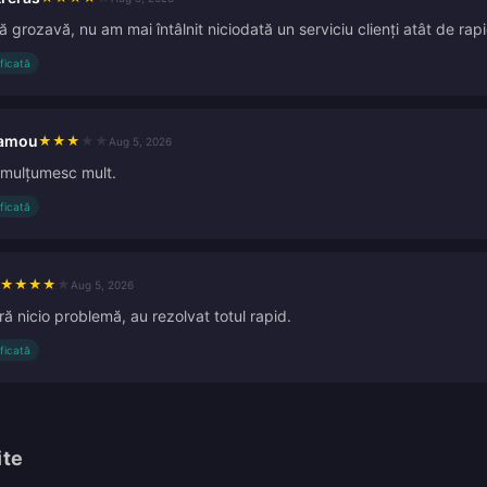
 grozavă, nu am mai întâlnit niciodată un serviciu clienți atât de rap
ificată
hamou
★
★
★
★
★
Aug 5, 2026
 mulțumesc mult.
ificată
★
★
★
★
★
Aug 5, 2026
ră nicio problemă, au rezolvat totul rapid.
ificată
ite