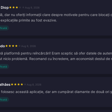
 Diop
★
★
★
★
★
Aug 9, 2026
lă, dar nu oferiți informații clare despre motivele pentru care blocați 
ar explicațiile primite au fost evazive.
ificată
ado
★
★
★
★
★
Aug 9, 2026
 platformă pentru reîncărcări! Eram sceptic să ofer datele de autenti
ut nicio problemă. Recomand cu încredere, am economisit destul de mu
ificată
alhães
★
★
★
★
★
Aug 8, 2026
 folosesc această aplicație, dar am cumpărat diamante de două ori și 
ificată