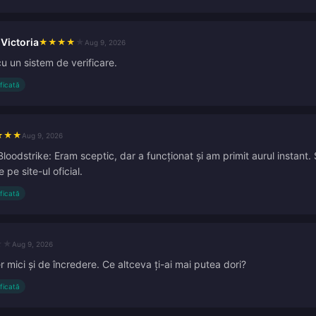
Victoria
★
★
★
★
★
Aug 9, 2026
cu un sistem de verificare.
ificată
★
★
★
Aug 9, 2026
Bloodstrike: Eram sceptic, dar a funcționat și am primit aurul instan
pe site-ul oficial.
ificată
★
★
Aug 9, 2026
r mici și de încredere. Ce altceva ți-ai mai putea dori?
ificată