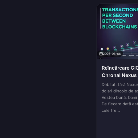
2026-06-06
Reîncărcare GIG
Chronal Nexus n
de remediere
Debitat, fără Nexus
dolari dincolo de a
Vestea bună: banii
De fiecare dată es
cele tre...