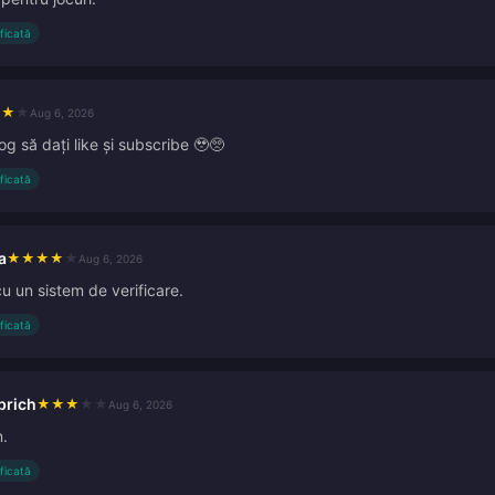
ificată
★
★
★
Aug 6, 2026
g să dați like și subscribe 🥹🥺
ificată
a
★
★
★
★
★
Aug 6, 2026
cu un sistem de verificare.
ificată
brich
★
★
★
★
★
Aug 6, 2026
n.
ificată