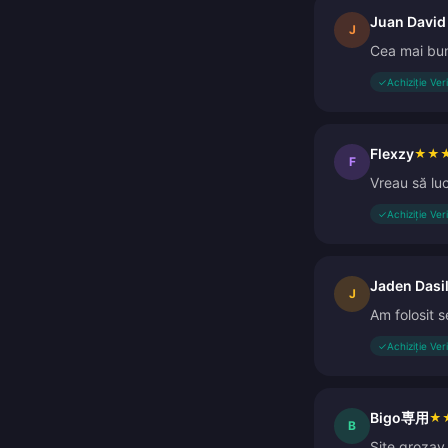
Juan David 
J
Cea mai bună
✓
Achiziție Ver
Flexzy
★
★
F
Vreau să lu
✓
Achiziție Ver
Jaden Dasi
J
Am folosit s
✓
Achiziție Ver
Bigo専用
★
B
Site grozav 