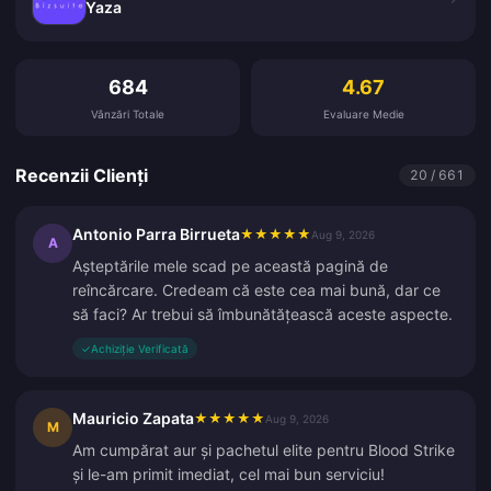
Yaza
Recenzii Clienți
684
4.67
Vânzări Totale
Evaluare Medie
Recenzii Clienți
20 / 661
Antonio Parra Birrueta
★
★
★
★
★
Aug 9, 2026
A
Așteptările mele scad pe această pagină de
reîncărcare. Credeam că este cea mai bună, dar ce
să faci? Ar trebui să îmbunătățească aceste aspecte.
✓
Achiziție Verificată
Mauricio Zapata
★
★
★
★
★
Aug 9, 2026
M
Am cumpărat aur și pachetul elite pentru Blood Strike
și le-am primit imediat, cel mai bun serviciu!