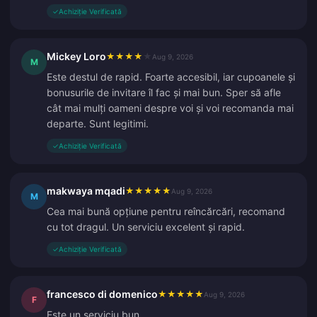
✓
Achiziție Verificată
Mickey Loro
★
★
★
★
★
Aug 9, 2026
M
Este destul de rapid. Foarte accesibil, iar cupoanele și
bonusurile de invitare îl fac și mai bun. Sper să afle
cât mai mulți oameni despre voi și voi recomanda mai
departe. Sunt legitimi.
✓
Achiziție Verificată
makwaya mqadi
★
★
★
★
★
Aug 9, 2026
M
Cea mai bună opțiune pentru reîncărcări, recomand
cu tot dragul. Un serviciu excelent și rapid.
✓
Achiziție Verificată
francesco di domenico
★
★
★
★
★
Aug 9, 2026
F
Este un serviciu bun.