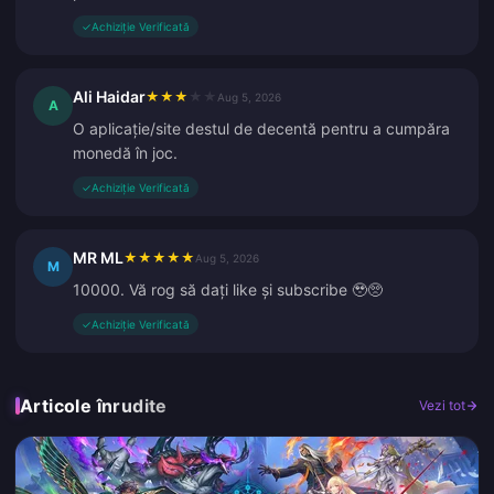
✓
Achiziție Verificată
Ali Haidar
★
★
★
★
★
Aug 5, 2026
A
O aplicație/site destul de decentă pentru a cumpăra
monedă în joc.
✓
Achiziție Verificată
MR ML
★
★
★
★
★
Aug 5, 2026
M
10000. Vă rog să dați like și subscribe 🥹🥺
✓
Achiziție Verificată
Articole înrudite
Vezi tot