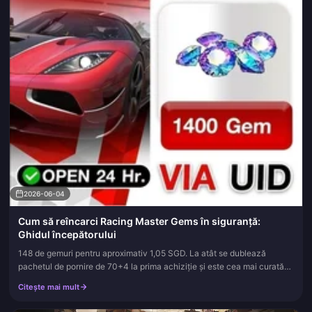
2026-06-04
Cum să reîncarci Racing Master Gems în siguranță:
Ghidul începătorului
148 de gemuri pentru aproximativ 1,05 SGD. La atât se dublează
pachetul de pornire de 70+4 la prima achiziție și este cea mai curată
cale de a revendica un bonus care se activează o singură dată. C...
Citește mai mult