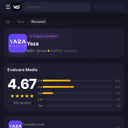
Treci la conținutul principal
Căutare...
Yaza
Recenzii
←
Înapoi la produs
Yaza
684 Vândut
★
4.67
661 recenzii
Evaluare Medie
4.67
5
★
40%
4
★
45%
3
★
15%
★
★
★
★
★
2
★
0%
661 recenzii
1
★
0%
Cumpără acum
Cumpără acum
→