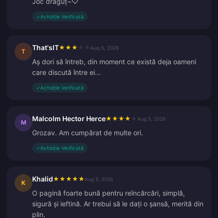
Joc drăguț~♡
✓
Achiziție Verificată
That'sIT
★
★
★
★
★
Aug 5, 2026
T
Aș dori să întreb, din moment ce există deja oameni
care discută între ei...
✓
Achiziție Verificată
Malcolm Hector Herce
★
★
★
★
★
Aug 5, 2026
M
Grozav. Am cumpărat de multe ori.
✓
Achiziție Verificată
Khalid
★
★
★
★
★
Aug 5, 2026
K
O pagină foarte bună pentru reîncărcări, simplă,
sigură și ieftină. Ar trebui să le dați o șansă, merită din
plin.