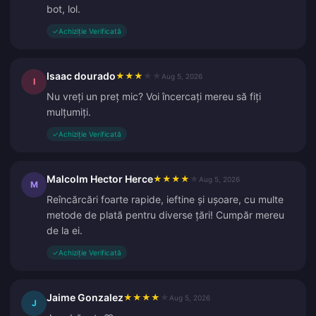
bot, lol.
✓
Achiziție Verificată
Isaac dourado
★
★
★
★
★
Aug 5, 2026
I
Nu vreți un preț mic? Voi încercați mereu să fiți
mulțumiți.
✓
Achiziție Verificată
Malcolm Hector Herce
★
★
★
★
★
Aug 5, 2026
M
Reîncărcări foarte rapide, ieftine și ușoare, cu multe
metode de plată pentru diverse țări! Cumpăr mereu
de la ei.
✓
Achiziție Verificată
Jaime Gonzalez
★
★
★
★
★
Aug 5, 2026
J