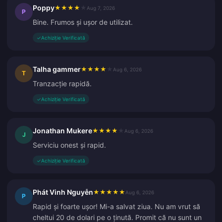
Poppy
★
★
★
★
★
Aug 7, 2026
P
Bine. Frumos și ușor de utilizat.
✓
Achiziție Verificată
Talha gammer
★
★
★
★
★
Aug 6, 2026
T
Tranzacție rapidă.
✓
Achiziție Verificată
Jonathan Mukere
★
★
★
★
★
Aug 6, 2026
J
Serviciu onest și rapid.
✓
Achiziție Verificată
Phát Vinh Nguyễn
★
★
★
★
★
Aug 6, 2026
P
Rapid și foarte ușor! Mi-a salvat ziua. Nu am vrut să
cheltui 20 de dolari pe o ținută. Promit că nu sunt un