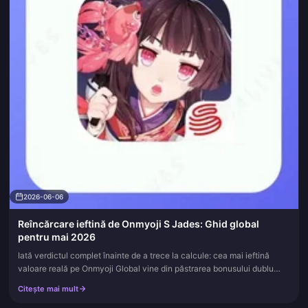
2026-06-06
Reîncărcare ieftină de Onmyoji S Jades: Ghid global
pentru mai 2026
Iată verdictul complet înainte de a trece la calcule: cea mai ieftină
valoare reală pe Onmyoji Global vine din păstrarea bonusului dublu
unic la prima reîncărcare și folosirea acestuia pe cel mai m...
Citește mai mult