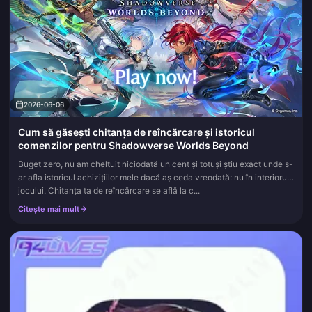
2026-06-06
Cum să găsești chitanța de reîncărcare și istoricul
comenzilor pentru Shadowverse Worlds Beyond
Buget zero, nu am cheltuit niciodată un cent și totuși știu exact unde s-
ar afla istoricul achizițiilor mele dacă aș ceda vreodată: nu în interiorul
jocului. Chitanța ta de reîncărcare se află la c...
Citește mai mult