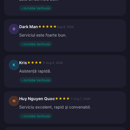
✓
Achiziție Verificată
Dark Man
★
★
★
★
★
Aug 8, 2026
D
Serviciul este foarte bun.
✓
Achiziție Verificată
Kris
★
★
★
★
★
Aug 8, 2026
K
Asistență rapidă.
✓
Achiziție Verificată
Huy Nguyen Quoc
★
★
★
★
★
Aug 7, 2026
H
Serviciu excelent, rapid și convenabil.
✓
Achiziție Verificată