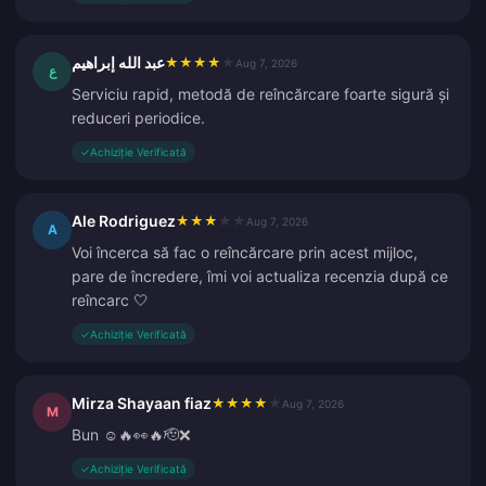
عبد الله إبراهيم
★
★
★
★
★
Aug 7, 2026
ع
Serviciu rapid, metodă de reîncărcare foarte sigură și
reduceri periodice.
✓
Achiziție Verificată
Ale Rodriguez
★
★
★
★
★
Aug 7, 2026
A
Voi încerca să fac o reîncărcare prin acest mijloc,
pare de încredere, îmi voi actualiza recenzia după ce
reîncarc 🤍
✓
Achiziție Verificată
Mirza Shayaan fiaz
★
★
★
★
★
Aug 7, 2026
M
Bun ☺️🔥👀🔥🫡❌
✓
Achiziție Verificată