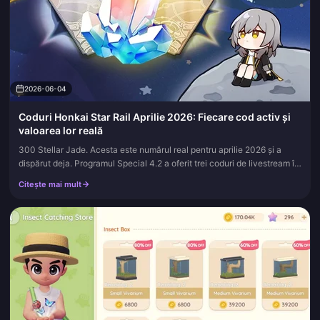
2026-06-04
Coduri Honkai Star Rail Aprilie 2026: Fiecare cod activ și
valoarea lor reală
300 Stellar Jade. Acesta este numărul real pentru aprilie 2026 și a
dispărut deja. Programul Special 4.2 a oferit trei coduri de livestream în
valoare de 100 Stellar Jade fiecare, conform IGN, și f...
Citește mai mult