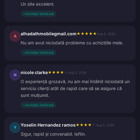
Un site excelent.
✓
Achiziție Verificată
alhadathmobilegmail.com
★
★
★
★
★
Aug 6, 2026
A
Nu am avut niciodată probleme cu achizițiile mele.
✓
Achiziție Verificată
nicole clarke
★
★
★
★
★
Aug 5, 2026
N
O experiență grozavă, nu am mai întâlnit niciodată un
serviciu clienți atât de rapid care să se asigure că
sunt mulțumit.
✓
Achiziție Verificată
Yoselin Hernandez ramos
★
★
★
★
★
Aug 5, 2026
Y
Sigur, rapid și convenabil. Ieftin.