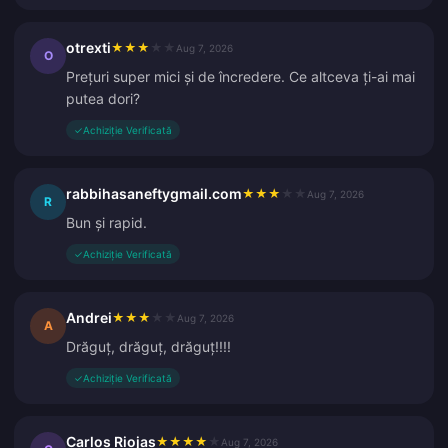
otrexti
★
★
★
★
★
Aug 7, 2026
O
Prețuri super mici și de încredere. Ce altceva ți-ai mai
putea dori?
✓
Achiziție Verificată
rabbihasaneftygmail.com
★
★
★
★
★
Aug 7, 2026
R
Bun și rapid.
✓
Achiziție Verificată
Andrei
★
★
★
★
★
Aug 7, 2026
A
Drăguț, drăguț, drăguț!!!!
✓
Achiziție Verificată
Carlos Riojas
★
★
★
★
★
Aug 7, 2026