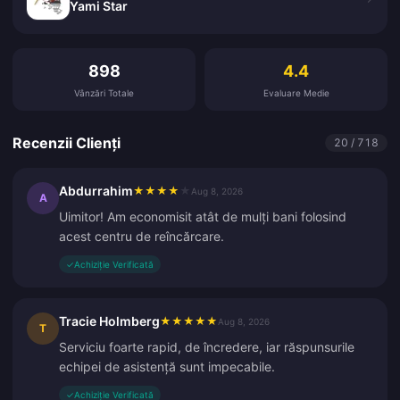
Yami Star
Recenzii Clienți
898
4.4
Vânzări Totale
Evaluare Medie
Recenzii Clienți
20 / 718
Abdurrahim
★
★
★
★
★
Aug 8, 2026
A
Uimitor! Am economisit atât de mulți bani folosind
acest centru de reîncărcare.
✓
Achiziție Verificată
Tracie Holmberg
★
★
★
★
★
Aug 8, 2026
T
Serviciu foarte rapid, de încredere, iar răspunsurile
echipei de asistență sunt impecabile.
✓
Achiziție Verificată