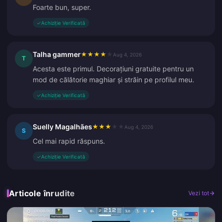
Foarte bun, super.
✓
Achiziție Verificată
Talha gammer
★
★
★
★
★
Aug 4, 2026
T
Acesta este primul. Decorațiuni gratuite pentru un
mod de călătorie maghiar și străin pe profilul meu.
✓
Achiziție Verificată
Suelly Magalhães
★
★
★
★
★
Aug 4, 2026
S
Cel mai rapid răspuns.
✓
Achiziție Verificată
Articole înrudite
Vezi tot