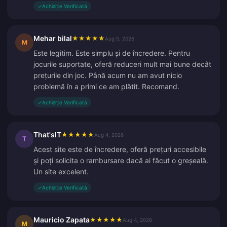
✓
Achiziție Verificată
Mehar bilal
★
★
★
★
★
Aug 5, 2026
M
Este legitim. Este simplu și de încredere. Pentru
jocurile suportate, oferă reduceri mult mai bune decât
prețurile din joc. Până acum nu am avut nicio
problemă în a primi ce am plătit. Recomand.
✓
Achiziție Verificată
That'sIT
★
★
★
★
★
Aug 4, 2026
T
Acest site este de încredere, oferă prețuri accesibile
și poți solicita o rambursare dacă ai făcut o greșeală.
Un site excelent.
✓
Achiziție Verificată
Mauricio Zapata
★
★
★
★
★
Aug 4, 2026
M