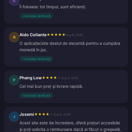
C
Îi folosesc tot timpul, sunt eficienți.
✓
Achiziție Verificată
Aldo Collante
★
★
★
★
★
Aug 6, 2026
A
O aplicație/site destul de decentă pentru a cumpăra
monedă în joc.
✓
Achiziție Verificată
Phang Low
★
★
★
★
★
Aug 6, 2026
P
Cel mai bun preț și livrare rapidă.
✓
Achiziție Verificată
Josemi
★
★
★
★
★
Aug 6, 2026
J
Acest site este de încredere, oferă prețuri accesibile
și poți solicita o rambursare dacă ai făcut o greșeală.