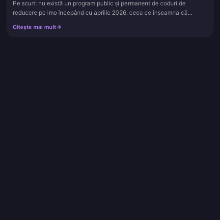
Pe scurt: nu există un program public și permanent de coduri de
reducere pe imo începând cu aprilie 2026, ceea ce înseamnă că
„listele active pentru aprilie 2026” care circulă pe internet (șirurile...
Citește mai mult