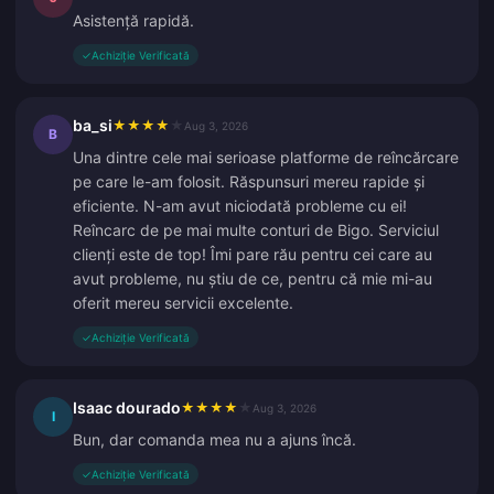
Asistență rapidă.
✓
Achiziție Verificată
ba_si
★
★
★
★
★
Aug 3, 2026
B
Una dintre cele mai serioase platforme de reîncărcare
pe care le-am folosit. Răspunsuri mereu rapide și
eficiente. N-am avut niciodată probleme cu ei!
Reîncarc de pe mai multe conturi de Bigo. Serviciul
clienți este de top! Îmi pare rău pentru cei care au
avut probleme, nu știu de ce, pentru că mie mi-au
oferit mereu servicii excelente.
✓
Achiziție Verificată
Isaac dourado
★
★
★
★
★
Aug 3, 2026
I
Bun, dar comanda mea nu a ajuns încă.
✓
Achiziție Verificată