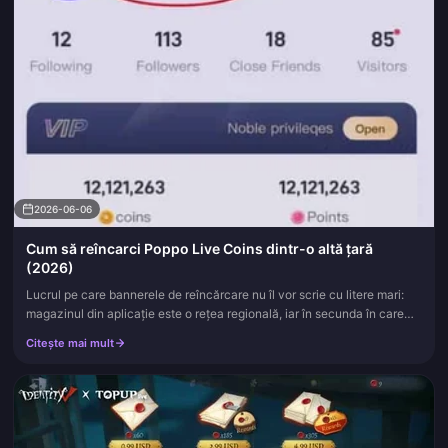
2026-06-06
Cum să reîncarci Poppo Live Coins dintr-o altă țară
(2026)
Lucrul pe care bannerele de reîncărcare nu îl vor scrie cu litere mari:
magazinul din aplicație este o rețea regională, iar în secunda în care
treci o graniță, acea rețea nu mai cooperează. Așa că...
Citește mai mult