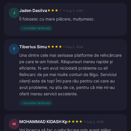
Jaden Dasilva
★
★
★
★
★
Aug 2, 2026
J
Îl folosesc cu mare plăcere, mulțumesc.
✓
Achiziție Verificată
Tiberius Simu
★
★
★
★
★
Aug 2, 2026
T
Una dintre cele mai serioase platforme de reîncărcare
pe care le-am folosit. Răspunsuri mereu rapide și
eficiente. N-am avut niciodată probleme cu ei!
Reîncarc de pe mai multe conturi de Bigo. Serviciul
clienți este de top! Îmi pare rău pentru cei care au
avut probleme, nu știu de ce, pentru că mie mi-au
oferit mereu servicii excelente.
✓
Achiziție Verificată
MOHAMMAD KIDASH Kp
★
★
★
★
★
Aug 2, 2026
M
Voi încerca să fac o reîncărcare prin acest mijloc,