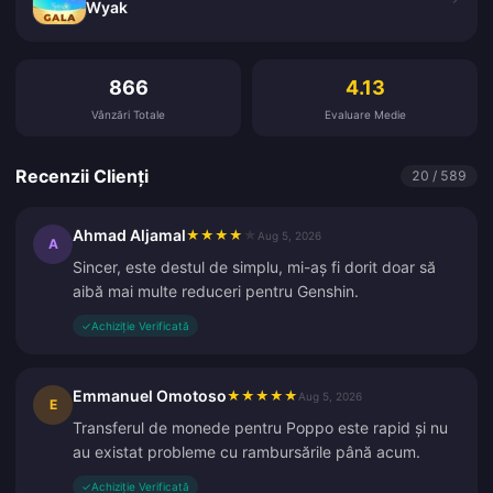
Wyak
Recenzii Clienți
866
4.13
Vânzări Totale
Evaluare Medie
Recenzii Clienți
20 / 589
Ahmad Aljamal
★
★
★
★
★
Aug 5, 2026
A
Sincer, este destul de simplu, mi-aș fi dorit doar să
aibă mai multe reduceri pentru Genshin.
✓
Achiziție Verificată
Emmanuel Omotoso
★
★
★
★
★
Aug 5, 2026
E
Transferul de monede pentru Poppo este rapid și nu
au existat probleme cu rambursările până acum.
✓
Achiziție Verificată