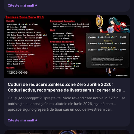
clare decât admit majoritatea ghidurilor: platformele te...
Citește mai mult
2026-06-06
Coduri de reducere Zenless Zone Zero aprilie 2026:
Coduri active, recompense de livestream și ce merită cu
adevărat revendicat
Cauți „Mo5bpqgw”? Oprește-te. Nicio revendicare activă în ZZZ nu se
potrivește cu acest șir în rezultatele din iunie 2026, așa că este
aproape sigur o greșeală de tipar sau un cod de livestream car...
Citește mai mult