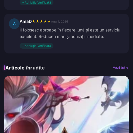
✓
Achiziție Verificată
AmaD
★
★
★
★
★
Aug 1, 2026
A
Îl folosesc aproape în fiecare lună și este un serviciu
excelent. Reduceri mari și achiziții imediate.
✓
Achiziție Verificată
Articole înrudite
Vezi tot