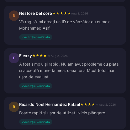
Nestore Del coro
★
★
★
★
★
Aug 3, 2026
N
Vă rog să-mi creați un ID de vânzător cu numele
Mohammed Asif.
✓
Achiziție Verificată
Flexzy
★
★
★
★
★
Aug 2, 2026
F
A fost simplu și rapid. Nu am avut probleme cu plata
și acceptă moneda mea, ceea ce a făcut totul mai
ușor de evaluat.
✓
Achiziție Verificată
Ricardo Noel Hernandez Rafael
★
★
★
★
★
Aug 2, 2026
R
Foarte rapid și ușor de utilizat. Nicio plângere.
✓
Achiziție Verificată