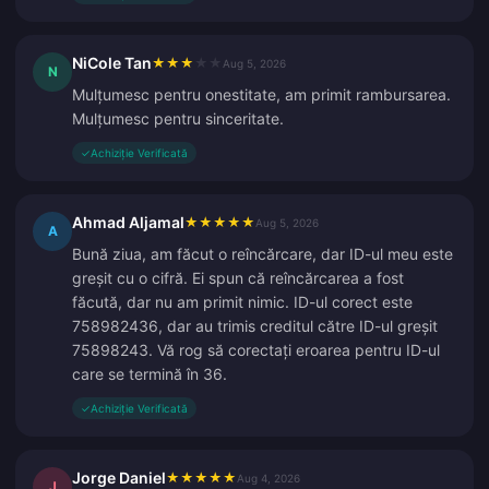
NiCole Tan
★
★
★
★
★
Aug 5, 2026
N
Mulțumesc pentru onestitate, am primit rambursarea.
Mulțumesc pentru sinceritate.
✓
Achiziție Verificată
Ahmad Aljamal
★
★
★
★
★
Aug 5, 2026
A
Bună ziua, am făcut o reîncărcare, dar ID-ul meu este
greșit cu o cifră. Ei spun că reîncărcarea a fost
făcută, dar nu am primit nimic. ID-ul corect este
758982436, dar au trimis creditul către ID-ul greșit
75898243. Vă rog să corectați eroarea pentru ID-ul
care se termină în 36.
✓
Achiziție Verificată
Jorge Daniel
★
★
★
★
★
Aug 4, 2026
J