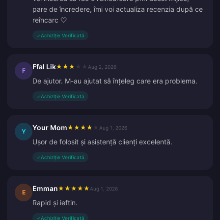
pare de încredere, îmi voi actualiza recenzia după ce
reîncarc 🤍
✓
Achiziție Verificată
Ffal Lik
★
★
★
★
★
Aug 2, 2026
F
De ajutor. M-au ajutat să înțeleg care era problema.
✓
Achiziție Verificată
Your Mom
★
★
★
★
★
Aug 1, 2026
Y
Ușor de folosit și asistență clienți excelentă.
✓
Achiziție Verificată
Emman
★
★
★
★
★
Aug 1, 2026
E
Rapid și ieftin.
✓
Achiziție Verificată