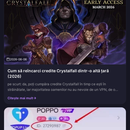
2026-06-06
Cum să reîncarci credite Crystalfall dintr-o altă țară
(2026)
pe scurt: da, poți cumpăra credite Crystalfall în timp ce ești în
străinătate, iar majoritatea oamenilor nu au nevoie de un VPN, de o
schimbare de regiune sau de o vânătoare după o piață „ieftină”...
Citește mai mult