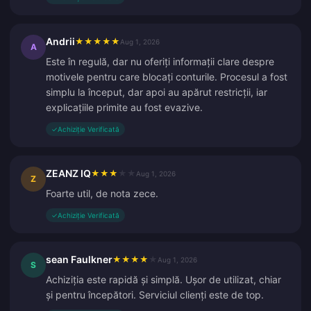
Andrii
★
★
★
★
★
Aug 1, 2026
A
Este în regulă, dar nu oferiți informații clare despre
motivele pentru care blocați conturile. Procesul a fost
simplu la început, dar apoi au apărut restricții, iar
explicațiile primite au fost evazive.
✓
Achiziție Verificată
ZEANZ IQ
★
★
★
★
★
Aug 1, 2026
Z
Foarte util, de nota zece.
✓
Achiziție Verificată
sean Faulkner
★
★
★
★
★
Aug 1, 2026
S
Achiziția este rapidă și simplă. Ușor de utilizat, chiar
și pentru începători. Serviciul clienți este de top.