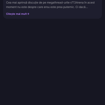
Cea mai aprinsă discuție de pe megathread-urile r/T3Arena în acest
moment nu este despre care erou este prea puternic. Ci dacă
cumpărarea pass-ului merită măcar în timpul unui Super Season care a
Citește mai mult
f...