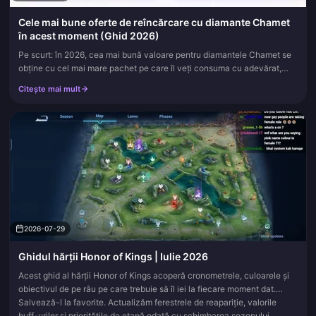
Cele mai bune oferte de reîncărcare cu diamante Chamet
în acest moment (Ghid 2026)
Pe scurt: în 2026, cea mai bună valoare pentru diamantele Chamet se
obține cu cel mai mare pachet pe care îl veți consuma cu adevărat,
cumpărat de pe un site terț de reîncărcare de încredere, în lo...
Citește mai mult
2026-07-29
Ghidul hărții Honor of Kings | Iulie 2026
Acest ghid al hărții Honor of Kings acoperă cronometrele, culoarele și
obiectivul de pe râu pe care trebuie să îl iei la fiecare moment dat.
Salvează-l la favorite. Actualizăm ferestrele de reapariție, valorile
buff-urilor și prioritățile de etapă odată cu schimbarea sezonului.