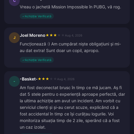
C
Vreau o jachetă Mission Impossible în PUBG, vă rog.
✓
Achiziție Verificată
Joel Moreno
★
★
★
★
★
Aug 4, 2026
J
Funcționează :) Am cumpărat niște obligațiuni și mi-
au dat extra! Sunt doar un copil, apropo.
✓
Achiziție Verificată
-Basket-
★
★
★
★
★
Aug 4, 2026
-
Am fost deconectat brusc în timp ce mă jucam. Aș fi
dat 5 stele pentru o experiență aproape perfectă, dar
la ultima achiziție am avut un incident. Am vorbit cu
serviciul clienți și și-au cerut scuze, explicând că a
fost accidental în timp ce își curățau logurile. Voi
monitoriza situația timp de 2 zile, sperând că a fost
un caz izolat.