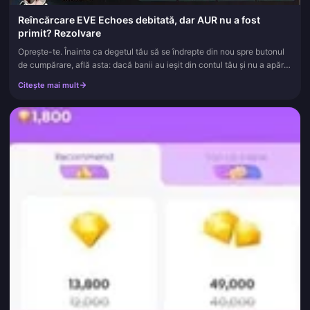
Reîncărcare EVE Echoes debitată, dar AUR nu a fost
primit? Rezolvare
Oprește-te. Înainte ca degetul tău să se îndrepte din nou spre butonul
de cumpărare, află asta: dacă banii au ieșit din contul tău și nu a apărut
niciun AUR, plata a fost aproape sigur procesată și...
Citește mai mult