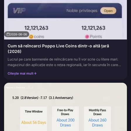
2026-06-06
Cum să reîncarci Poppo Live Coins dintr-o altă țară
(2026)
Lucrul pe care bannerele de reîncărcare nu îl vor scrie cu litere mari:
magazinul din aplicație este o rețea regională, iar în secunda în care
treci o graniță, acea rețea nu mai cooperează. Așa că...
Citește mai mult