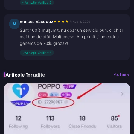
✓
Achiziție Verificată
moises Vasquez
★
★
★
★
★
Aug 3, 2026
M
Sunt 100% mulțumit, nu doar un serviciu bun, ci chiar
mai bun de atât. Mulțumesc. Am primit și un cadou
generos de 70$, grozav!
✓
Achiziție Verificată
Articole înrudite
Vezi tot