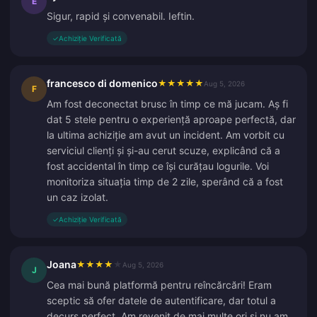
E
Sigur, rapid și convenabil. Ieftin.
✓
Achiziție Verificată
francesco di domenico
★
★
★
★
★
Aug 5, 2026
F
Am fost deconectat brusc în timp ce mă jucam. Aș fi
dat 5 stele pentru o experiență aproape perfectă, dar
la ultima achiziție am avut un incident. Am vorbit cu
serviciul clienți și și-au cerut scuze, explicând că a
fost accidental în timp ce își curățau logurile. Voi
monitoriza situația timp de 2 zile, sperând că a fost
un caz izolat.
✓
Achiziție Verificată
Joana
★
★
★
★
★
Aug 5, 2026
J
Cea mai bună platformă pentru reîncărcări! Eram
sceptic să ofer datele de autentificare, dar totul a
decurs perfect. Am revenit de mai multe ori și nu am