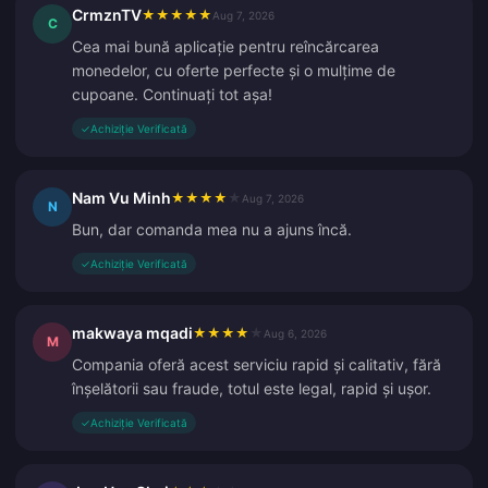
CrmznTV
★
★
★
★
★
Aug 7, 2026
C
Cea mai bună aplicație pentru reîncărcarea
monedelor, cu oferte perfecte și o mulțime de
cupoane. Continuați tot așa!
✓
Achiziție Verificată
Nam Vu Minh
★
★
★
★
★
Aug 7, 2026
N
Bun, dar comanda mea nu a ajuns încă.
✓
Achiziție Verificată
makwaya mqadi
★
★
★
★
★
Aug 6, 2026
M
Compania oferă acest serviciu rapid și calitativ, fără
înșelătorii sau fraude, totul este legal, rapid și ușor.
✓
Achiziție Verificată