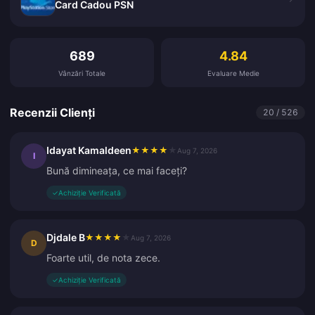
Card Cadou PSN
Recenzii Clienți
689
4.84
Vânzări Totale
Evaluare Medie
Recenzii Clienți
20 / 526
Idayat Kamaldeen
★
★
★
★
★
Aug 7, 2026
I
Bună dimineața, ce mai faceți?
✓
Achiziție Verificată
Djdale B
★
★
★
★
★
Aug 7, 2026
D
Foarte util, de nota zece.
✓
Achiziție Verificată