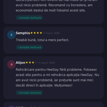
avut nicio problemă. Recomand cu încredere, am
economisit destul de mult folosind acest site.
✓
Achiziție Verificată
Semphis
★
★
★
★
★
Aug 5, 2026
S
Treabă bună, totul a mers perfect.
✓
Achiziție Verificată
Alijon
★
★
★
★
★
Aug 5, 2026
A
Reîncărcare pentru HeeSay fără probleme. Folosesc
acest site pentru a-mi reîncărca aplicația HeeSay. Nu
am avut nicio problemă, iar prețurile sunt mai mici
decât direct în aplicație. Mulțumesc!
✓
Achiziție Verificată