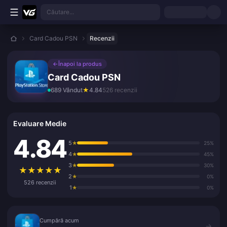
Treci la conținutul principal
Căutare...
Card Cadou PSN
Recenzii
←
Înapoi la produs
Card Cadou PSN
689 Vândut
★
4.84
526 recenzii
Evaluare Medie
4.84
5
★
25%
4
★
45%
3
★
30%
★
★
★
★
★
2
★
0%
526 recenzii
1
★
0%
Cumpără acum
Cumpără acum
→