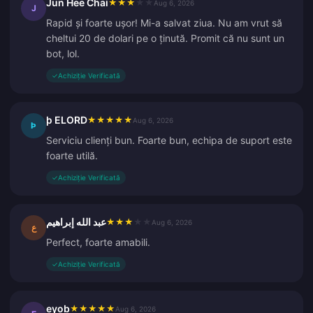
Jun Hee Chai
★
★
★
★
★
Aug 6, 2026
J
Rapid și foarte ușor! Mi-a salvat ziua. Nu am vrut să
cheltui 20 de dolari pe o ținută. Promit că nu sunt un
bot, lol.
✓
Achiziție Verificată
þ ELORD
★
★
★
★
★
Aug 6, 2026
Þ
Serviciu clienți bun. Foarte bun, echipa de suport este
foarte utilă.
✓
Achiziție Verificată
عبد الله إبراهيم
★
★
★
★
★
Aug 6, 2026
ع
Perfect, foarte amabili.
✓
Achiziție Verificată
eyob
★
★
★
★
★
Aug 6, 2026