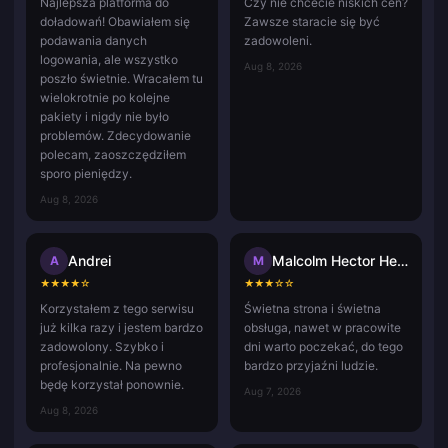
Najlepsza platforma do
Czy nie chcecie niskich cen?
doładowań! Obawiałem się
Zawsze staracie się być
podawania danych
zadowoleni.
logowania, ale wszystko
Aug 8, 2026
poszło świetnie. Wracałem tu
wielokrotnie po kolejne
pakiety i nigdy nie było
problemów. Zdecydowanie
polecam, zaoszczędziłem
sporo pieniędzy.
Aug 8, 2026
Andrei
Malcolm Hector Herce
A
M
★
★
★
★
☆
★
★
★
☆
☆
Korzystałem z tego serwisu
Świetna strona i świetna
już kilka razy i jestem bardzo
obsługa, nawet w pracowite
zadowolony. Szybko i
dni warto poczekać, do tego
profesjonalnie. Na pewno
bardzo przyjaźni ludzie.
będę korzystał ponownie.
Aug 7, 2026
Aug 8, 2026