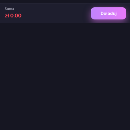
Suma
Doładuj
zł 0.00
Twoje zaufane miejsce do doładowań gier i aplikacji live. Natychmiastowa
dostawa, bezpieczne płatności i gwarancja najlepszych cen.
OBSERWUJ NAS
·
·
·
·
·
O nas
Kontakt
FAQ
Polityka zwrotów
Polityka wysyłki
·
·
Polityka AML
Polityka prywatności
Warunki korzystania z usługi