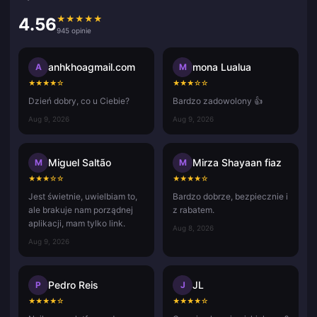
★
★
★
★
★
4.56
945 opinie
anhkhoagmail.com
mona Lualua
A
M
★
★
★
★
☆
★
★
★
☆
☆
Dzień dobry, co u Ciebie?
Bardzo zadowolony 👍
Aug 9, 2026
Aug 9, 2026
Miguel Saltão
Mirza Shayaan fiaz
M
M
★
★
★
☆
☆
★
★
★
★
☆
Jest świetnie, uwielbiam to,
Bardzo dobrze, bezpiecznie i
ale brakuje nam porządnej
z rabatem.
aplikacji, mam tylko link.
Aug 8, 2026
Aug 9, 2026
Pedro Reis
JL
P
J
★
★
★
★
☆
★
★
★
★
☆