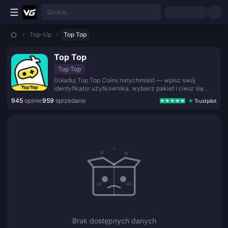
Przejdź do głównej treści
Szukaj...
Top-Up
Top Top
Top Top
Top Top
Doładuj Top Top Coins natychmiast — wpisz swój
identyfikator użytkownika, wybierz pakiet i ciesz się
szybką dostawą z bezpieczną płatnością.
945
opinie
959
sprzedano
Trustpilot
Brak dostępnych danych