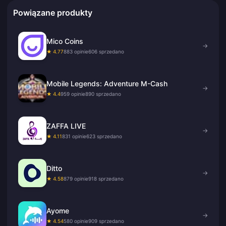
Powiązane produkty
Mico Coins
→
★ 4.77
883 opinie
606 sprzedano
Mobile Legends: Adventure M-Cash
→
★ 4.4
959 opinie
890 sprzedano
ZAFFA LIVE
→
★ 4.11
831 opinie
623 sprzedano
Ditto
→
★ 4.58
879 opinie
918 sprzedano
Ayome
→
★ 4.54
580 opinie
909 sprzedano