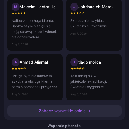
Malcolm Hector Herce
Jakrimra ch Marak
M
J
★
★
★
★
★
★
★
★
☆
☆
Najlepsza obsługa klienta.
Skutecznie i szybko.
Bardzo szybko zajęli się
Skutecznie i życzliwie.
moją sprawą i zrobili więcej,
Aug 7, 2026
niż oczekiwałem.
Aug 7, 2026
Ahmad Aljamal
tiago mojica
A
T
★
★
★
★
☆
★
★
★
★
☆
Usługa była niesamowita,
Jest taniej niż w
szybka, a obsługa klienta
jakiejkolwiek aplikacji.
bardzo pomocna i przyjazna.
Świetnie i wygodnie!
Aug 6, 2026
Aug 6, 2026
Zobacz wszystkie opinie →
Wsparcie płatności