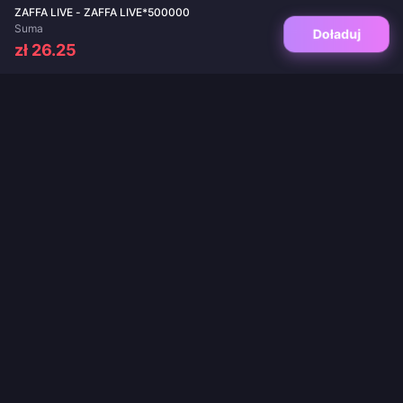
ZAFFA LIVE - ZAFFA LIVE*500000
Suma
Doładuj
zł 26.25
Twoje zaufane miejsce do doładowań gier i aplikacji live. Natychmiastowa
dostawa, bezpieczne płatności i gwarancja najlepszych cen.
OBSERWUJ NAS
·
·
·
·
·
O nas
Kontakt
FAQ
Polityka zwrotów
Polityka wysyłki
·
·
Polityka AML
Polityka prywatności
Warunki korzystania z usługi