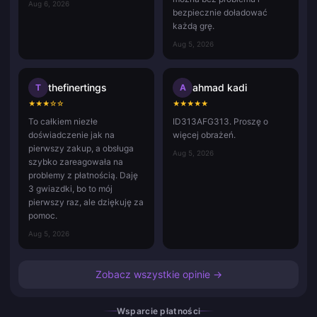
Aug 6, 2026
bezpiecznie doładować
każdą grę.
Aug 5, 2026
thefinertings
ahmad kadi
T
A
★
★
★
☆
☆
★
★
★
★
★
To całkiem niezłe
ID313AFG313. Proszę o
doświadczenie jak na
więcej obrażeń.
pierwszy zakup, a obsługa
Aug 5, 2026
szybko zareagowała na
problemy z płatnością. Daję
3 gwiazdki, bo to mój
pierwszy raz, ale dziękuję za
pomoc.
Aug 5, 2026
Zobacz wszystkie opinie →
Wsparcie płatności