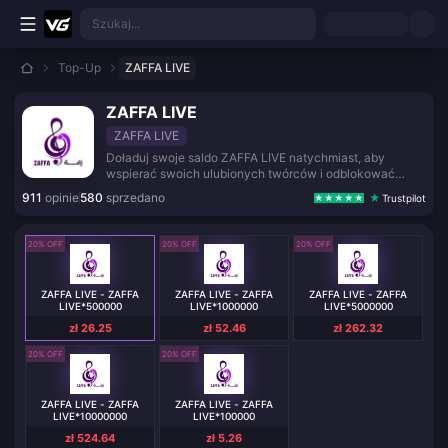
Przejdź do głównej treści
Szukaj...
Top-Up
ZAFFA LIVE
ZAFFA LIVE
ZAFFA LIVE
Doładuj swoje saldo ZAFFA LIVE natychmiast, aby
wspierać swoich ulubionych twórców i odblokować
funkcje premium.
911
opinie
580
sprzedano
Trustpilot
20% OFF
20% OFF
20% OFF
ZAFFA LIVE - ZAFFA
ZAFFA LIVE - ZAFFA
ZAFFA LIVE - ZAFFA
LIVE*500000
LIVE*1000000
LIVE*5000000
zł 26.25
zł 52.46
zł 262.32
20% OFF
20% OFF
ZAFFA LIVE - ZAFFA
ZAFFA LIVE - ZAFFA
LIVE*10000000
LIVE*100000
zł 524.64
zł 5.26