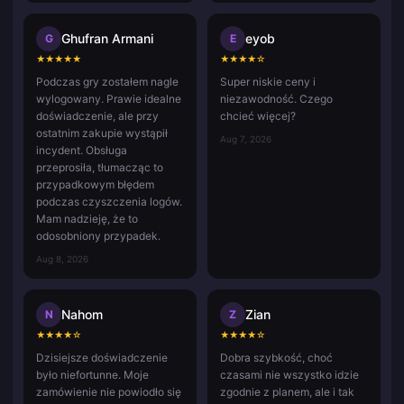
Ghufran Armani
eyob
G
E
★
★
★
★
★
★
★
★
★
☆
Podczas gry zostałem nagle
Super niskie ceny i
wylogowany. Prawie idealne
niezawodność. Czego
doświadczenie, ale przy
chcieć więcej?
ostatnim zakupie wystąpił
Aug 7, 2026
incydent. Obsługa
przeprosiła, tłumacząc to
przypadkowym błędem
podczas czyszczenia logów.
Mam nadzieję, że to
odosobniony przypadek.
Aug 8, 2026
Nahom
Zian
N
Z
★
★
★
★
☆
★
★
★
★
☆
Dzisiejsze doświadczenie
Dobra szybkość, choć
było niefortunne. Moje
czasami nie wszystko idzie
zamówienie nie powiodło się
zgodnie z planem, ale i tak