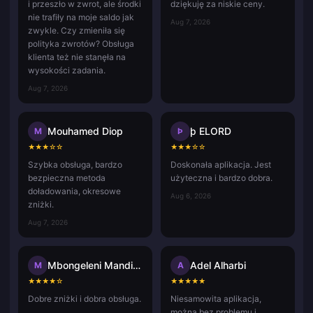
i przeszło w zwrot, ale środki
dziękuję za niskie ceny.
nie trafiły na moje saldo jak
Aug 7, 2026
zwykle. Czy zmieniła się
polityka zwrotów? Obsługa
klienta też nie stanęła na
wysokości zadania.
Aug 7, 2026
Mouhamed Diop
þ ELORD
M
Þ
★
★
★
☆
☆
★
★
★
☆
☆
Szybka obsługa, bardzo
Doskonała aplikacja. Jest
bezpieczna metoda
użyteczna i bardzo dobra.
doładowania, okresowe
Aug 6, 2026
zniżki.
Aug 7, 2026
Mbongeleni Mandisa
Adel Alharbi
M
A
★
★
★
★
☆
★
★
★
★
★
Dobre zniżki i dobra obsługa.
Niesamowita aplikacja,
można bez problemu i