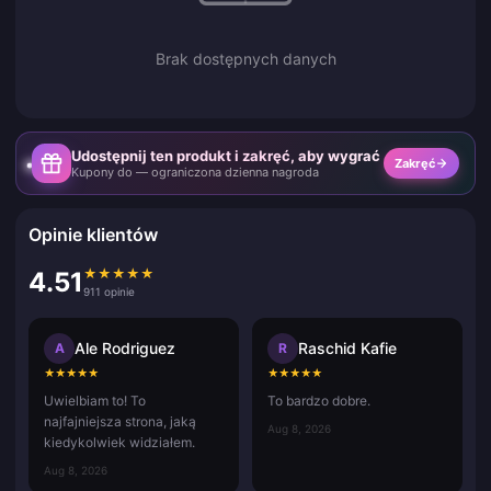
Brak dostępnych danych
Udostępnij ten produkt i zakręć, aby wygrać
Zakręć
Kupony do — ograniczona dzienna nagroda
Opinie klientów
★
★
★
★
★
4.51
911 opinie
Ale Rodriguez
Raschid Kafie
A
R
★
★
★
★
★
★
★
★
★
★
Uwielbiam to! To
To bardzo dobre.
najfajniejsza strona, jaką
Aug 8, 2026
kiedykolwiek widziałem.
Aug 8, 2026