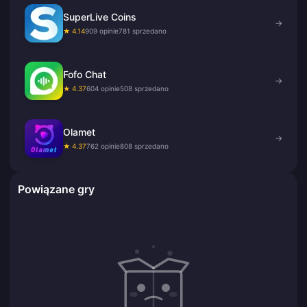
SuperLive Coins
→
★ 4.14
909 opinie
781 sprzedano
Fofo Chat
→
★ 4.37
604 opinie
508 sprzedano
Olamet
→
★ 4.37
762 opinie
808 sprzedano
Powiązane gry