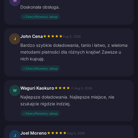
M
Doskonała obsługa.
✓
Zweryfikowany zakup
John Cena
★
★
★
★
★
Aug 5, 2026
J
Bardzo szybkie doładowania, tanio i łatwo, z wieloma
metodami płatności dla różnych krajów! Zawsze u
nich kupuję.
✓
Zweryfikowany zakup
Waguri Kaokuro
★
★
★
★
★
Aug 5, 2026
W
Najlepsze doładowania. Najlepsze miejsce, nie
szukajcie nigdzie indziej.
✓
Zweryfikowany zakup
Joel Moreno
★
★
★
★
★
Aug 5, 2026
J