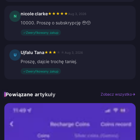
nicole clarke
★
★
★
★
★
Aug 3, 2026
N
10000. Proszę o subskrypcję 🥹🥺
✓
Zweryfikowany zakup
Ujfalu Tana
★
★
★
★
★
Aug 3, 2026
U
Proszę, dajcie trochę taniej.
✓
Zweryfikowany zakup
Powiązane artykuły
Zobacz wszystko