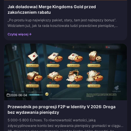
Jak doładować Merge Kingdoms Gold przed
zakończeniem rabatu
„Po prostu kup największy pakiet, stary, tam jest najlepszy bonus”.
Widziałem już, jak ta rada kosztowała ludzi prawdziwe pieniądze,
więc pozwól, że rozprawię się z tym mitem, zanim klikniesz ten o...
Czytaj więcej
2026-06-04
Przewodnik po progresji F2P w Identity V 2026: Droga
bez wydawania pieniędzy
5 000–5 800 Echoes. To równowartość wartości, jaką
zdyscyplinowane konto bez wydawania pieniędzy gromadzi w ciągu