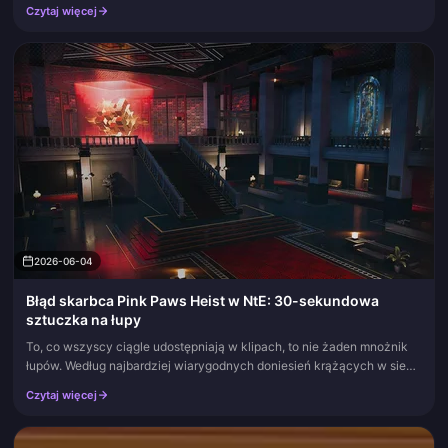
GCash, potwierdź swoim kodem MPIN, a monety pojawią się na koncie
Czytaj więcej
w czas...
2026-06-04
Błąd skarbca Pink Paws Heist w NtE: 30-sekundowa
sztuczka na łupy
To, co wszyscy ciągle udostępniają w klipach, to nie żaden mnożnik
łupów. Według najbardziej wiarygodnych doniesień krążących w sieci,
to zwykła sztuczka wizualna: użycie przycisku odblokowania (un...
Czytaj więcej