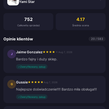
Yami Star
Opinie klientów
752
4.17
Całkowita sprzedaż
Średnia ocena
Opinie klientów
20 / 583
Jaime Gonzalez
★
★
★
★
★
Aug 7, 2026
J
Bardzo fajny i duży sklep.
✓
Zweryfikowany zakup
Gussie
★
★
★
★
★
Aug 7, 2026
G
Najlepsze doświadczenie!!!! Bardzo miła obsługa!!!
✓
Zweryfikowany zakup