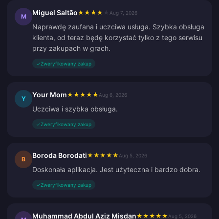
Miguel Saltão
★
★
★
★
★
Aug 7, 2026
M
Naprawdę zaufana i uczciwa usługa. Szybka obsługa
klienta, od teraz będę korzystać tylko z tego serwisu
przy zakupach w grach.
✓
Zweryfikowany zakup
Your Mom
★
★
★
★
★
Aug 6, 2026
Y
Uczciwa i szybka obsługa.
✓
Zweryfikowany zakup
Boroda Borodati
★
★
★
★
★
Aug 5, 2026
B
Doskonała aplikacja. Jest użyteczna i bardzo dobra.
✓
Zweryfikowany zakup
Muhammad Abdul Aziz Misdan
★
★
★
★
★
Aug 5, 2026