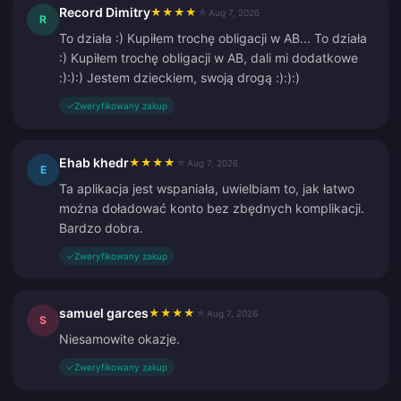
Record Dimitry
★
★
★
★
★
Aug 7, 2026
R
To działa :) Kupiłem trochę obligacji w AB... To działa
:) Kupiłem trochę obligacji w AB, dali mi dodatkowe
:):):) Jestem dzieckiem, swoją drogą :):):)
✓
Zweryfikowany zakup
Ehab khedr
★
★
★
★
★
Aug 7, 2026
E
Ta aplikacja jest wspaniała, uwielbiam to, jak łatwo
można doładować konto bez zbędnych komplikacji.
Bardzo dobra.
✓
Zweryfikowany zakup
samuel garces
★
★
★
★
★
Aug 7, 2026
S
Niesamowite okazje.
✓
Zweryfikowany zakup