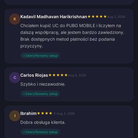
Kadavil Madhavan Harikrishnan
★
★
★
★
★
Aug 3, 2026
K
Chciałem kupić UC do PUBG MOBILE i liczyłem na
dalszą współpracę, ale jestem bardzo zawiedziony.
Brak dostępnych metod płatności bez podania
przyczyny.
✓
Zweryfikowany zakup
Carlos Riojas
★
★
★
★
★
Aug 3, 2026
C
Szybko i niezawodnie.
✓
Zweryfikowany zakup
Ibrahim
★
★
★
★
★
Aug 3, 2026
I
Dobra obsługa klienta.
✓
Zweryfikowany zakup