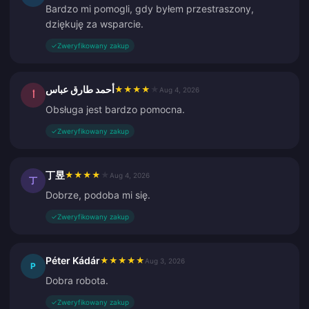
Bardzo mi pomogli, gdy byłem przestraszony,
dziękuję za wsparcie.
✓
Zweryfikowany zakup
أحمد طارق عباس
★
★
★
★
★
Aug 4, 2026
أ
Obsługa jest bardzo pomocna.
✓
Zweryfikowany zakup
丁昱
★
★
★
★
★
Aug 4, 2026
丁
Dobrze, podoba mi się.
✓
Zweryfikowany zakup
Péter Kádár
★
★
★
★
★
Aug 3, 2026
P
Dobra robota.
✓
Zweryfikowany zakup